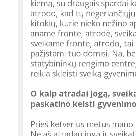
kiemą, su draugais spardai ka
atrodo, kad tų negeriančiųjų 
kitokių, kurie nieko nežino a
aname fronte, atrodė, sveika
sveikame fronte, atrodo, tai 
pažįstami tuo domisi. Na, be
statybininkų rengimo centre,
reikia skleisti sveiką gyveni
O kaip atradai jogą, sveikatingumo mokyklas, kurie
paskatino keisti gyvenim
Prieš ketverius metus mano gyvenimo būdas kardinaliai pasikeitė.
Ne aš atradau jogą ir sveik