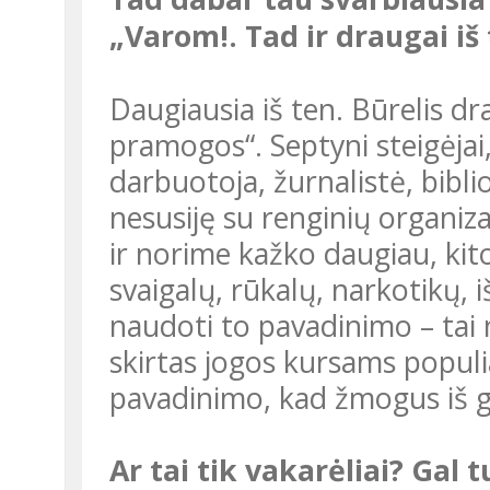
„Varom!. Tad ir draugai iš
Daugiausia iš ten. Būrelis draugų įsteigėme VšĮ „Blaivios
pramogos“. Septyni steigėjai,
darbuotoja, žurnalistė, bibli
nesusiję su renginių organiz
ir norime kažko daugiau, kito
svaigalų, rūkalų, narkotikų,
naudoti to pavadinimo – tai 
skirtas jogos kursams populi
pavadinimo, kad žmogus iš 
Ar tai tik vakarėliai? Gal turit viziją, ką reikia daugiau siūlyti