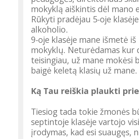
mokyklą aiškintis dėl mano elg
Rūkyti pradėjau 5-oje klasėje
alkoholio.
9-oje klasėje mane išmetė iš Baltupių ir Fabijoniškių vidurinių
mokyklų. Neturėdamas kur dė
teisingiau, už mane mokėsi bu
baigė keletą klasių už mane
Ką Tau reiškia plaukti pri
Tiesiog tada tokie žmonės būrėsi aplink mane. Alkoholį šeštoje
septintoje klasėje vartojo vis
įrodymas, kad esi suaugęs, ne