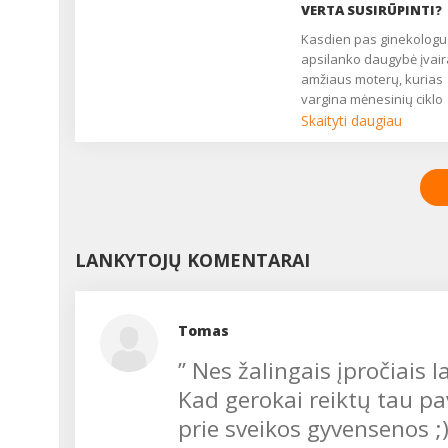
yra pagrindinis daugelio
VERTA SUSIRŪPINTI?
ginekologinių ligų
Kasdien pas ginekologus
simptomas. Nukenčia
apsilanko daugybė įvai
asmeninis, socialinis ir
amžiaus moterų, kurias
seksualinis gyvenimas,
vargina mėnesinių ciklo
moteris atrodo liguistai i
sutrikimai. Kartais gali
Skaityti daugiau
nuolat pavargusi....
užtekti tik menko streso,
didelio nuovargio, ir
menstruacijos sutrinka.
Kiekviena moteris bent
kartą patiria nedidelių ci
nukrypimų, kurie nekeli
LANKYTOJŲ KOMENTARAI
didelio pavojaus, tačiau
kartais tai gali būti
prasidedančios ligos
signalas. Kaip išgirsti tok
Tomas
signalą ir juo pasirūpinti
Kalbamės su akušere-
’’ Nes žalingais įpročiais 
ginekologe Vita
Kad gerokai reiktų tau pa
JAUNIŠKIENE....
prie sveikos gyvensenos ;