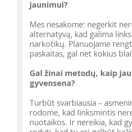
jaunimui?
Mes nesakome: negerkit nerūkykit, nes mirsit. Kol kas rodome
alternatyvą, kad galima linksmi
narkotikų. Planuojame rengti 
paskaitas, gal net kokius bla
Gal žinai metodų, kaip jaunus žmones sudominti sveika
gyvensena?
Turbūt svarbiausia – asmeninis pavyzdys. Per „Varom!“ mes ir
rodome, kad linksmintis nere
nuotaikos. Ir nereikia, kad g
rodyti, kad tu esi galbūt kažk