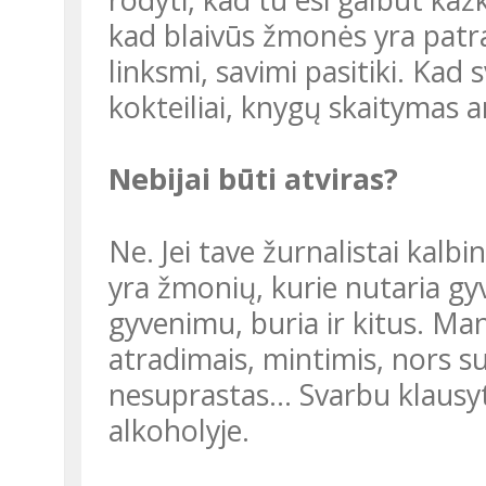
kad blaivūs žmonės yra patr
linksmi, savimi pasitiki. Kad 
kokteiliai, knygų skaitymas a
Nebijai būti atviras?
Ne. Jei tave žurnalistai kalbina – jau gerai. Tegul ir kiti išgirsta, kad
yra žmonių, kurie nutaria gyve
gyvenimu, buria ir kitus. Man 
atradimais, mintimis, nors su
nesuprastas… Svarbu klausyti
alkoholyje.