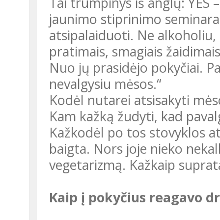
Tai trumpinys iš anglų: YES – Youth Empowerment Seminar –
jaunimo stiprinimo seminaras
atsipalaiduoti. Ne alkoholiu, 
pratimais, smagiais žaidimais
Nuo jų prasidėjo pokyčiai. Pa
nevalgysiu mėsos.“
Kodėl nutarei atsisakyti mė
Kam kažką žudyti, kad pavalgytum? Juk maisto yra ir kitokio.
Kažkodėl po tos stovyklos atė
baigta. Nors joje nieko nekal
vegetarizmą. Kažkaip suprata
Kaip į pokyčius reagavo dr