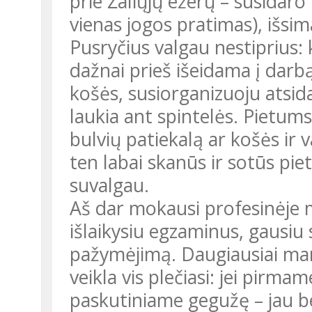
prie Žaliųjų ežerų – susidaro
vienas jogos pratimas), išs
Pusryčius valgau nestiprius:
dažnai prieš išeidama į darbą 
košės, susiorganizuoju atsida
laukia ant spintelės. Pietums
bulvių patiekalą ar košės ir v
ten labai skanūs ir sotūs pi
suvalgau.
Aš dar mokausi profesinėje mokykloje, trečiame kurse. Birželį
išlaikysiu egzaminus, gausiu 
pažymėjimą. Daugiausiai man
veikla vis plečiasi: jei pirma
paskutiniame gegužę – jau b