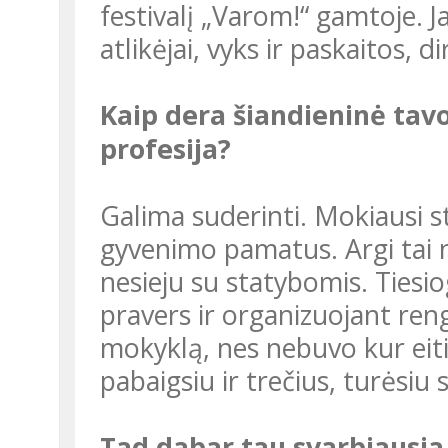
festivalį „Varom!“ gamtoje. 
atlikėjai, vyks ir paskaitos, d
Kaip dera šiandieninė tavo veikla ir pasirinkta statybininko
profesija?
Galima suderinti. Mokiausi statyti namus, o dabar statau sveiko
gyvenimo pamatus. Argi tai n
nesieju su statybomis. Tiesi
pravers ir organizuojant ren
mokyklą, nes nebuvo kur eit
pabaigsiu ir trečius, turėsiu 
Tad dabar tau svarbiausia ne artėjantys egzaminai, o