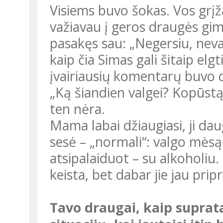
Visiems buvo šokas. Vos grįžau iš tos stovyklos ir tą pat dieną
važiavau į geros draugės gi
pasakęs sau: „Negersiu, neval
kaip čia Simas gali šitaip elgti
įvairiausių komentarų buvo 
„Ką šiandien valgei? Kopūstą
ten nėra.
Mama labai džiaugiasi, ji daug metų domisi ir gyvena sveikai. O
sesė – „normali“: valgo mėsą 
atsipalaiduot – su alkoholiu.
keista, bet dabar jie jau prip
Tavo draugai, kaip supratau, nepalaikė… Turėjo būti daug