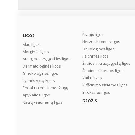
Kraujo ligos
LIGOS
Nervų sistemos ligos
Akių ligos
Onkologinės ligos
Alerginės ligos
Psichinės ligos
Ausų, nosies, gerklės ligos
Širdies ir kraujagyslių ligos
Dermatologinės ligos
Šlapimo sistemos ligos
Ginekologinės ligos
Vaikų ligos
Lytinės vyrų lygos
Virškinimo sistemos ligos
Endokrininės ir medžiagų
Infekcinės ligos
apykaitos ligos
GROŽIS
Kaulų - raumenų ligos