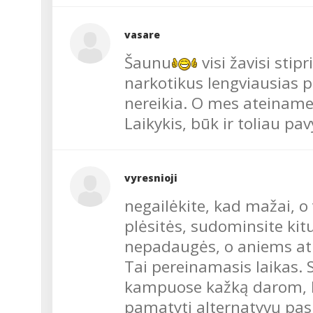
vasare
Šaunu
visi žavisi stip
narkotikus lengviausias p
nereikia. O mes ateiname
Laikykis, būk ir toliau pa
vyresnioji
negailėkite, kad mažai, o 
plėsitės, sudominsite kitu
nepadaugės, o aniems atro
Tai pereinamasis laikas.
kampuose kažką darom, ka
pamatyti alternatyvų pas