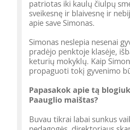
patriotas iki kaulų čiulpų s
sveikesnę ir blaivesnę ir nebi
apie save Simonas.
Simonas neslepia nesenai gyvenęs kitaip: vartoti alkoholį ir rūkyti
pradėjo penktoje klasėje, išb
keturių mokyklų. Kaip Simon
propaguoti tokį gyvenimo būd
Papasakok apie tą blogiuką Simoną. Kodėl taip elgeisi?
Paauglio maištas?
Buvau tikrai labai sunkus vaikas. Pastabos, auklėtojos, socialinės
pedagogės, direktoriaus skam