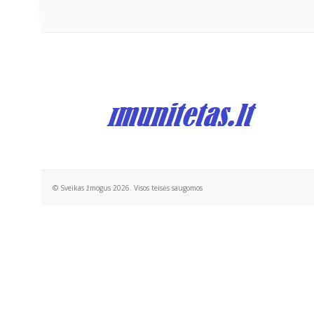
© Sveikas žmogus 2026. Visos teisės saugomos