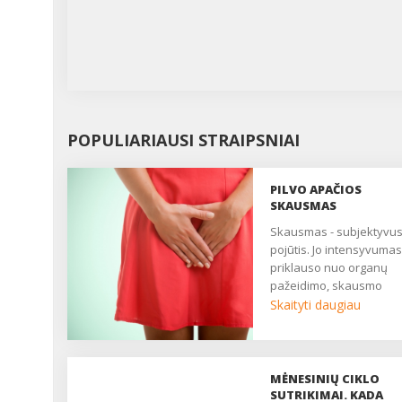
POPULIARIAUSI STRAIPSNIAI
PILVO APAČIOS
SKAUSMAS
Skausmas - subjektyvus
pojūtis. Jo intensyvumas
priklauso nuo organų
pažeidimo, skausmo
slenksčio, centrinės ner
Skaityti daugiau
sistemos būklės. Daugy
moterų nuolat patiria
nuolatinį ar epizodinį
skausmą, kuris trukdo
MĖNESINIŲ CIKLO
gyventi, pailsėti, užmigti. 
SUTRIKIMAI. KADA