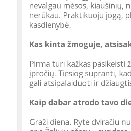
nevalgau mėsos, kiaušinių, n
nerūkau. Praktikuoju jogą, pl
kasdienybė.
Kas kinta žmoguje, atsisa
Pirma turi kažkas pasikeisti žmogaus galvoje, kad jis atsisakytų tų
įpročių. Tiesiog supranti, ka
gali atsipalaiduoti ir džiaugti
Kaip dabar atrodo tavo di
Graži diena. Ryte dviračiu nuvažiuoju prie ežero. Iš Baltupių minu