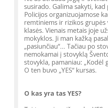
susirado. Galima sakyti, kad
Policijos organizuojamose kar
remtiniems ir rizikos grupė
klasės. Vienais metais joje u
mokyklos. Ji man kažką pasakė
„pasiunčiau“... Tačiau po sto
nemokamai į stovyklą Švento
stovykla, pamaniau: „Kodėl g
O ten buvo „YES“ kursas.
O kas yra tas YES?