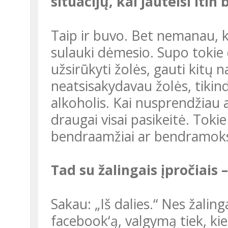
situacijų, kai jauteisi itin
Taip ir buvo. Bet nemanau, kad balta varna būti blogai, visad
sulauki dėmesio. Supo tokie 
užsirūkyti žolės, gauti kitų n
neatsisakydavau žolės, tikin
alkoholis. Kai nusprendžiau at
draugai visai pasikeitė. Tokie
bendraamžiai ar bendramoksl
Tad su žalingais įpročiais 
Sakau: „Iš dalies.“ Nes žalingais įpročiais laikau ir cukrų,
facebook‘ą, valgymą tiek, kie