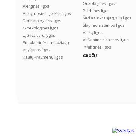
Onkologinės ligos
Alerginės ligos
Psichinės ligos
Ausų, nosies, gerklės ligos
Širdies ir kraujagyslių ligos
Dermatologinės ligos
Šlapimo sistemos ligos
Ginekologinės ligos
Vaikų ligos
Lytinės vyrų lygos
Virškinimo sistemos ligos
Endokrininės ir medžiagų
Infekcinės ligos
apykaitos ligos
GROŽIS
Kaulų - raumenų ligos