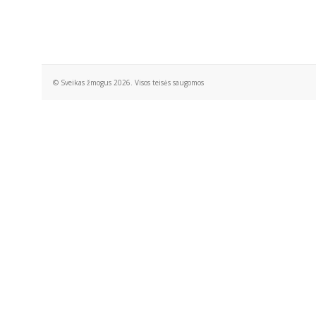
© Sveikas žmogus 2026. Visos teisės saugomos