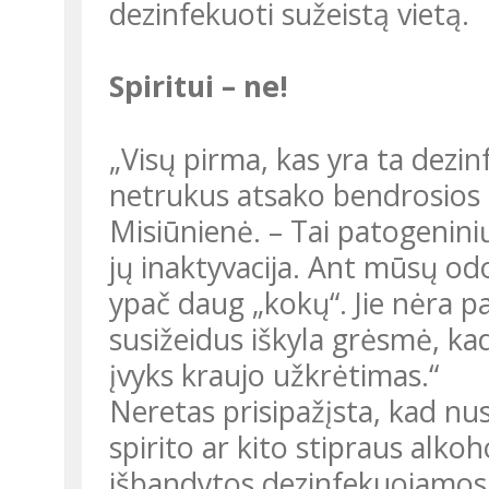
dezinfekuoti sužeistą vietą.
Spiritui – ne!
„Visų pirma, kas yra ta dezinfekcija? – retoriškai klausia ir
netrukus atsako bendrosios 
Misiūnienė. – Tai patogenin
jų inaktyvacija. Ant mūsų od
ypač daug „kokų“. Jie nėra pa
susižeidus iškyla grėsmė, kad
įvyks kraujo užkrėtimas.“
Neretas prisipažįsta, kad nusibrozdinę ar įsipjovę pirmiausia ieško
spirito ar kito stipraus alkoho
išbandytos dezinfekuojamosio