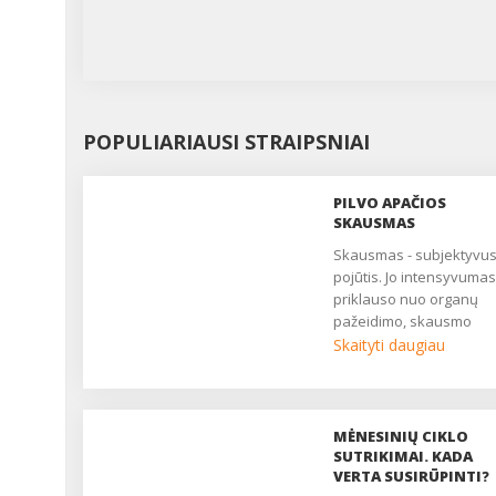
POPULIARIAUSI STRAIPSNIAI
PILVO APAČIOS
SKAUSMAS
Skausmas - subjektyvus
pojūtis. Jo intensyvumas
priklauso nuo organų
pažeidimo, skausmo
slenksčio, centrinės ner
Skaityti daugiau
sistemos būklės. Daugy
moterų nuolat patiria
nuolatinį ar epizodinį
skausmą, kuris trukdo
MĖNESINIŲ CIKLO
gyventi, pailsėti, užmigti. 
SUTRIKIMAI. KADA
yra pagrindinis daugelio
VERTA SUSIRŪPINTI?