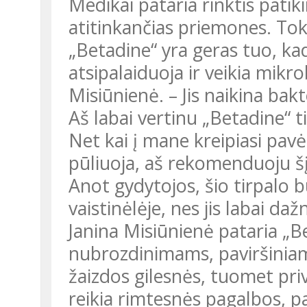
Medikai pataria rinktis patikimesnes ir medicinos reikalavimus
atitinkančias priemones. Toki
„Betadine“ yra geras tuo, kad šio tirpalo jodas pamažu
atsipalaiduoja ir veikia mikro
Misiūnienė. – Jis naikina bakt
Aš labai vertinu „Betadine“ tirpalą. Jis patikrintas ir išbandytas.
Net kai į mane kreipiasi pavėl
pūliuoja, aš rekomenduoju šį
Anot gydytojos, šio tirpalo būtinai reikėtų turėti namų
vaistinėlėje, nes jis labai da
Janina Misiūnienė pataria „Betadine“ tirpalą naudoti esant
nubrozdinimams, paviršiniam
žaizdos gilesnės, tuomet pri
reikia rimtesnės pagalbos, pa