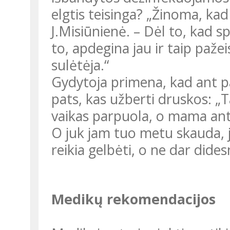
elgtis teisinga? „Žinoma, kad
J.Misiūnienė. – Dėl to, kad s
to, apdegina jau ir taip pažei
sulėtėja.“
Gydytoja primena, kad ant pažeistos odos užpilti spirito – tai tas
pats, kas užberti druskos: „T
vaikas parpuola, o mama ant jo
O juk jam tuo metu skauda, jį 
reikia gelbėti, o ne dar dide
Medikų rekomendacijos