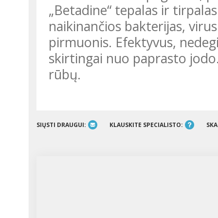
„Betadine“ tepalas ir tirpalas yra veiksmingos priemonės,
naikinančios bakterijas, virus
pirmuonis. Efektyvus, nedegi
skirtingai nuo paprasto jodo
rūbų.
SIŲSTI DRAUGUI:
KLAUSKITE SPECIALISTO:
SKA