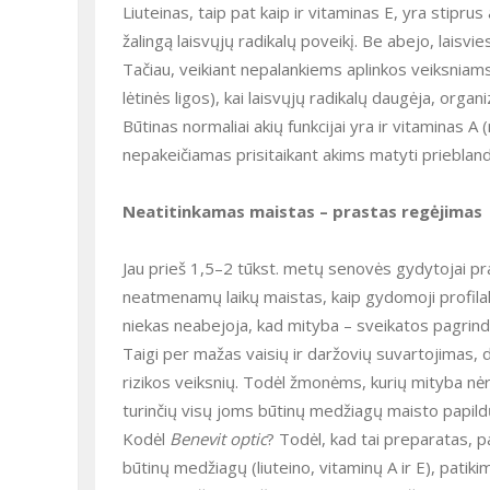
Liuteinas, taip pat kaip ir vitaminas E, yra stiprus antioksidantas. Antioksidantai reikalingi akims, nes neutralizuoja
žalingą laisvųjų radikalų poveikį. Be abejo, lais
Tačiau, veikiant nepalankiems aplinkos veiksniams (
lėtinės ligos), kai laisvųjų radikalų daugėja, org
Būtinas normaliai akių funkcijai yra ir vitaminas A (retinolis). Tinklainėje jis verčiamas pigmentu rodopsinu, kuris
nepakeičiamas prisitaikant akims matyti priebland
Neatitinkamas maistas – prastas regėjimas
Jau prieš 1,5–2 tūkst. metų senovės gydytojai pradėjo nagrinėti ryšį tarp mitybos ir sveikatos. Lietuvoje nuo
neatmenamų laikų maistas, kaip gydomoji profilak
niekas neabejoja, kad mityba – sveikatos pagrindas
Taigi per mažas vaisių ir daržovių suvartojimas, dėl ko negaunamas pakankamas liuteino kiekis, yra vienas iš akių ligų
rizikos veiksnių. Todėl žmonėms, kurių mityba nė
turinčių visų joms būtinų medžiagų maisto papild
Kodėl
Benevit optic
? Todėl, kad tai preparatas, 
būtinų medžiagų (liuteino, vitaminų A ir E), patiki