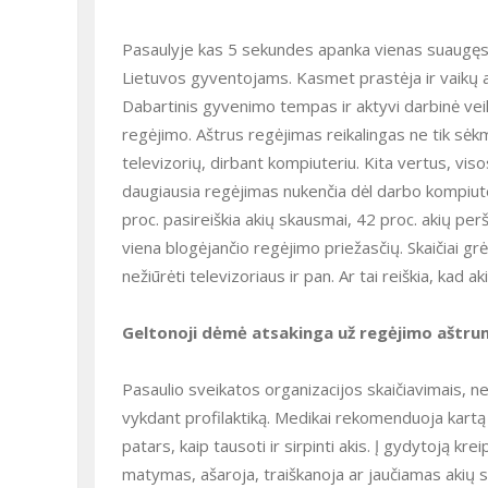
Pasaulyje kas 5 sekundes apanka vienas suaugęs žmogus, kas minutę – vienas vaikas. Ši grėsmė nesvetima ir
Lietuvos gyventojams. Kasmet prastėja ir vaikų a
Dabartinis gyvenimo tempas ir aktyvi darbinė veikla reikalauja susikaupimo, kruopštumo, energijos ir ypač gero
regėjimo. Aštrus regėjimas reikalingas ne tik sėkmi
televizorių, dirbant kompiuteriu. Kita vertus, viso
daugiausia regėjimas nukenčia dėl darbo kompiut
proc. pasireiškia akių skausmai, 42 proc. akių per
viena blogėjančio regėjimo priežasčių. Skaičiai gr
nežiūrėti televizoriaus ir pan. Ar tai reiškia, kad 
Geltonoji dėmė atsakinga už regėjimo aštr
Pasaulio sveikatos organizacijos skaičiavimais, net 80 proc. regėjimo sutrikimų galima išvengti juos gydant ar
vykdant profilaktiką. Medikai rekomenduoja kartą p
patars, kaip tausoti ir sirpinti akis. Į gydytoją kr
matymas, ašaroja, traiškanoja ar jaučiamas akių