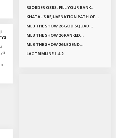
nčiai
RSORDER OSRS: FILL YOUR BANK...
ų 30
KHATAL'S REJUVENATION PATH OF...
s
MLB THE SHOW 26 GOD SQUAD...
ių
Į
MLB THE SHOW 26 RANKED...
TYS
ip
MLB THE SHOW 26 LEGEND...
yti
LAC TRIMLINE 1.4.2
ė
ia
i
mų
nė
es
yra
os
ji
iai
,