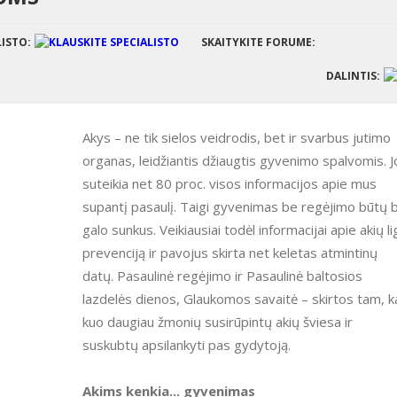
LISTO:
SKAITYKITE FORUME:
DALINTIS:
Akys – ne tik sielos veidrodis, bet ir svarbus jutimo
organas, leidžiantis džiaugtis gyvenimo spalvomis. J
suteikia net 80 proc. visos informacijos apie mus
supantį pasaulį. Taigi gyvenimas be regėjimo būtų 
galo sunkus. Veikiausiai todėl informacijai apie akių l
prevenciją ir pavojus skirta net keletas atmintinų
datų. Pasaulinė regėjimo ir Pasaulinė baltosios
lazdelės dienos, Glaukomos savaitė – skirtos tam, 
kuo daugiau žmonių susirūpintų akių šviesa ir
suskubtų apsilankyti pas gydytoją.
Akims kenkia... gyvenimas