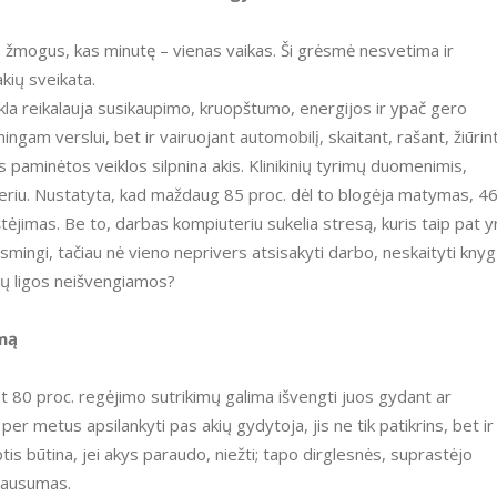
kių sveikata.
ngam verslui, bet ir vairuojant automobilį, skaitant, rašant, žiūrin
s paminėtos veiklos silpnina akis. Klinikinių tyrimų duomenimis,
eriu. Nustatyta, kad maždaug 85 proc. dėl to blogėja matymas, 4
štėjimas. Be to, darbas kompiuteriu sukelia stresą, kuris taip pat y
ėsmingi, tačiau nė vieno neprivers atsisakyti darbo, neskaityti knyg
akių ligos neišvengiamos?
umą
er metus apsilankyti pas akių gydytoja, jis ne tik patikrins, bet ir
eiptis būtina, jei akys paraudo, niežti; tapo dirglesnės, suprastėjo
 sausumas.