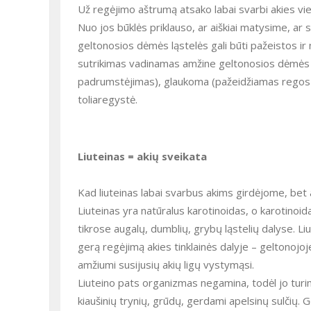
Už regėjimo aštrumą atsako labai svarbi akies vieta – geltonoji dėmė. Tai nedidelė sritis pačiame tinklainės centre.
Nuo jos būklės priklauso, ar aiškiai matysime, ar s
geltonosios dėmės ląstelės gali būti pažeistos ir 
sutrikimas vadinamas amžine geltonosios dėmės de
padrumstėjimas), glaukoma (pažeidžiamas regos ne
toliaregystė.
Liuteinas = akių sveikata
Kad liuteinas labai svarbus akims girdėjome, bet
Liuteinas yra natūralus karotinoidas, o karotinoidai – tai organinės kilmės pigmentai, natūraliai susidarantys tam
tikrose augalų, dumblių, grybų ląstelių dalyse. Li
gerą regėjimą akies tinklainės dalyje – geltonojo
amžiumi susijusių akių ligų vystymąsi.
Liuteino pats organizmas negamina, todėl jo turime gauti su maistu, valgydami žalios spalvos vaisių ir daržovių,
kiaušinių trynių, grūdų, gerdami apelsinų sulčių. 