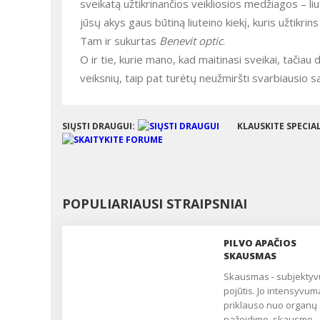
sveikatą užtikrinančios veikliosios medžiagos – liu
jūsų akys gaus būtiną liuteino kiekį, kuris užtikri
Tam ir sukurtas
Benevit optic
.
O ir tie, kurie mano, kad maitinasi sveikai, tačiau daug ir įtemptai dirba, yra veikiami minėtų akių ligų riziką didinančių
veiksnių, taip pat turėtų neužmiršti svarbiausio sa
SIŲSTI DRAUGUI:
KLAUSKITE SPECIA
POPULIARIAUSI STRAIPSNIAI
PILVO APAČIOS
SKAUSMAS
Skausmas - subjektyvus
pojūtis. Jo intensyvum
priklauso nuo organų
pažeidimo, skausmo