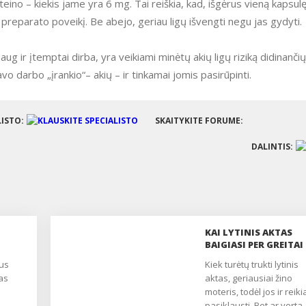
teino – kiekis jame yra 6 mg. Tai reiškia, kad, išgėrus vieną kapsulę
ns preparato poveikį. Be abejo, geriau ligų išvengti negu jas gydyti.
vo darbo „įrankio“– akių – ir tinkamai jomis pasirūpinti.
LISTO:
SKAITYKITE FORUME:
DALINTIS:
KAI LYTINIS AKTAS
BAIGIASI PER GREITAI
Kiek turėtų trukti lytinis
as
aktas, geriausiai žino
moteris, todėl jos ir reiki
pasiklausti. Bet ar verta