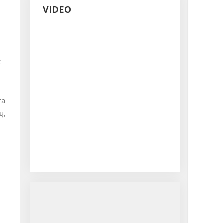
VIDEO
t
6
ra
ų,