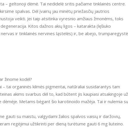
kirsime spalvas. Dėl įvairių jau minėtų priežasčių jautrios
nustoja veikti. Jei taip atsitinka vyresnio amžiaus žmonėms, toks
generacija. Kitos dažnos akių ligos – katarakta (lęšiuko
rvas ir tinklainės nervines ląstelės) ir, be abejo, trumparegystė 
 ar žinome kodėl?
uteinas akims svarbus dėl to, kad būtent jis kaupiasi atsakingoje už
je dėmėje. Metams bėgant šio karotinoido mažėja. Tai ir nulemia s
Geram regėjimui užtikrinti per dieną turėtume gauti 6 mg liuteino.