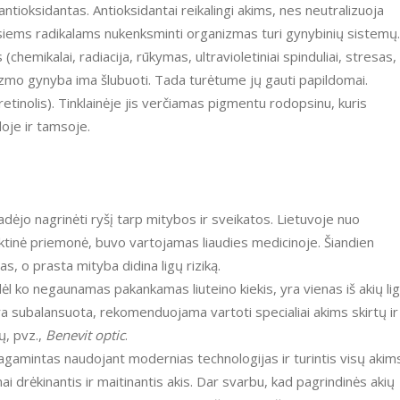
viesiems radikalams nukenksminti organizmas turi gynybinių sistemų.
chemikalai, radiacija, rūkymas, ultravioletiniai spinduliai, stresas,
anizmo gynyba ima šlubuoti. Tada turėtume jų gauti papildomai.
oje ir tamsoje.
tinė priemonė, buvo vartojamas liaudies medicinoje. Šiandien
, o prasta mityba didina ligų riziką.
ra subalansuota, rekomenduojama vartoti specialiai akims skirtų ir
ų, pvz.,
Benevit optic
.
pagamintas naudojant modernias technologijas ir turintis visų akim
mai drėkinantis ir maitinantis akis. Dar svarbu, kad pagrindinės akių