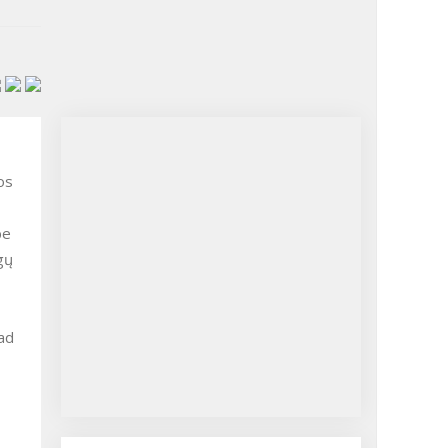
os
be
igų
kad