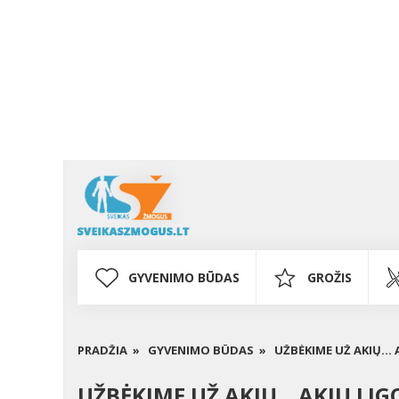
GYVENIMO BŪDAS
GROŽIS
PRADŽIA »
GYVENIMO BŪDAS »
UŽBĖKIME UŽ AKIŲ...
UŽBĖKIME UŽ AKIŲ... AKIŲ LI