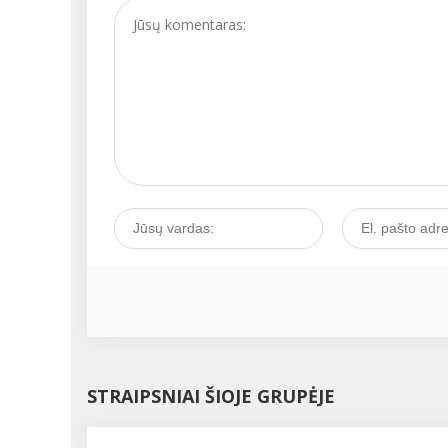
signalas. Kaip išgirsti t
signalą ir juo pasirūpin
Kalbamės su akušere-
ginekologe Vita
JAUNIŠKIENE....
STRAIPSNIAI ŠIOJE GRUPĖJE