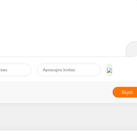
okį
jog ausies siera tik teiki
ti?
rūpesčių - ji yra labai sv
bei naudinga, nes apsa
ausų landas (nuo būgne
iki išorinės ausies) nuo
dulkių, bakterijų ir kitų
nešvarumų. Taigi jos au
turi būti, tik, žinoma, ne 
daug....