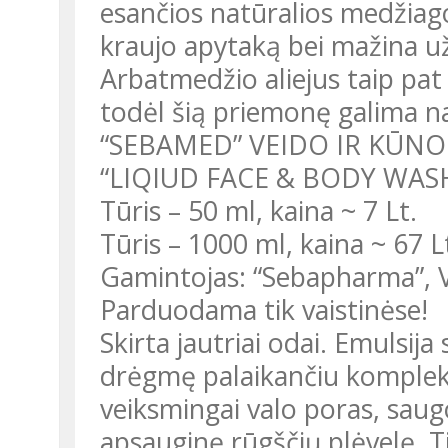
esančios natūralios medžiago
kraujo apytaką bei mažina u
Arbatmedžio aliejus taip pat
todėl šią priemonę galima nau
“SEBAMED” VEIDO IR KŪNO 
“LIQIUD FACE & BODY WAS
Tūris – 50 ml, kaina ~ 7 Lt.
Tūris – 1000 ml, kaina ~ 67 L
Gamintojas: “Sebapharma”, V
Parduodama tik vaistinėse!
Skirta jautriai odai. Emulsija 
drėgmę palaikančiu kompleksu
veiksmingai valo poras, saug
apsauginę rūgščių plėvelę. T