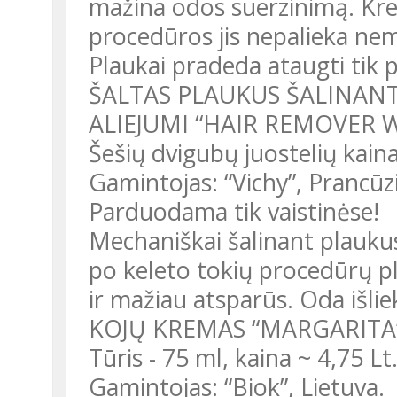
mažina odos suerzinimą. Kre
procedūros jis nepalieka ne
Plaukai pradeda ataugti tik p
ŠALTAS PLAUKUS ŠALINANT
ALIEJUMI “HAIR REMOVER 
Šešių dvigubų juostelių kaina
Gamintojas: “Vichy”, Prancūzi
Parduodama tik vaistinėse!
Mechaniškai šalinant plaukus
po keleto tokių procedūrų pl
ir mažiau atsparūs. Oda išliek
KOJŲ KREMAS “MARGARITA
Tūris - 75 ml, kaina ~ 4,75 Lt
Gamintojas: “Biok”, Lietuva.