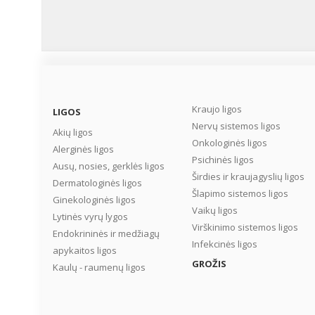
Kraujo ligos
LIGOS
Nervų sistemos ligos
Akių ligos
Onkologinės ligos
Alerginės ligos
Psichinės ligos
Ausų, nosies, gerklės ligos
Širdies ir kraujagyslių ligos
Dermatologinės ligos
Šlapimo sistemos ligos
Ginekologinės ligos
Vaikų ligos
Lytinės vyrų lygos
Virškinimo sistemos ligos
Endokrininės ir medžiagų
Infekcinės ligos
apykaitos ligos
GROŽIS
Kaulų - raumenų ligos