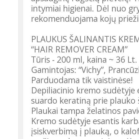
intymiai higienai. Dėl nuo g
rekomenduojama kojų prieži
PLAUKUS ŠALINANTIS KREM
“HAIR REMOVER CREAM”
Tūris - 200 ml, kaina ~ 36 Lt.
Gamintojas: “Vichy”, Prancūzi
Parduodama tik vaistinėse!
Depiliacinio kremo sudėtyje 
suardo keratiną prie plauko 
Plaukai tampa želatinos pavid
Kremo sudėtyje esantis karb
įsiskverbimą į plauką, o kalo