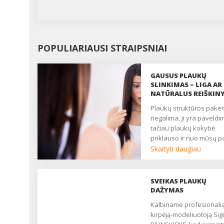
POPULIARIAUSI STRAIPSNIAI
GAUSUS PLAUKŲ
SLINKIMAS – LIGA AR
NATŪRALUS REIŠKIN
Plaukų struktūros pakeisti
negalima, ji yra paveldi
tačiau plaukų kokybė
priklauso ir nuo mūsų p
požiūrio į juos....
Skaityti daugiau
SVEIKAS PLAUKŲ
DAŽYMAS
Kalbiname profesionalią
kirpėją-modeliuotoją Sigi