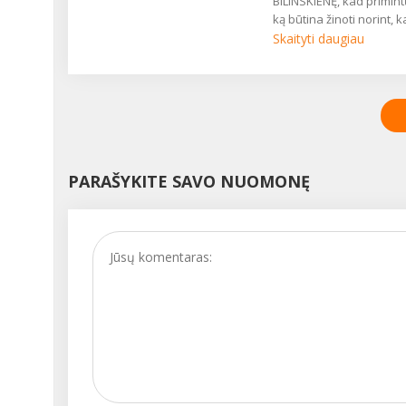
BILINSKIENĘ, kad primint
ką būtina žinoti norint, 
plaukų dažymas būtų
Skaityti daugiau
sėkmingas....
PARAŠYKITE SAVO NUOMONĘ