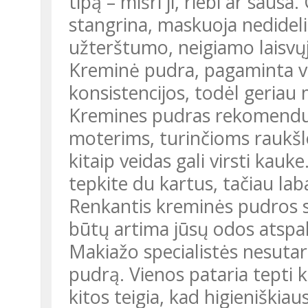
tipą – mišri ji, riebi ar sausa
stangrina, maskuoja nedideli
užterštumo, neigiamo laisvųj
Kreminė pudra, pagaminta va
konsistencijos, todėl geriau
Kremines pudras rekomenduo
moterims, turinčioms raukšle
kitaip veidas gali virsti kauk
tepkite du kartus, tačiau lab
Renkantis kreminės pudros sp
būtų artima jūsų odos atspal
Makiažo specialistės nesutar
pudrą. Vienos pataria tepti 
kitos teigia, kad higieniškiaus