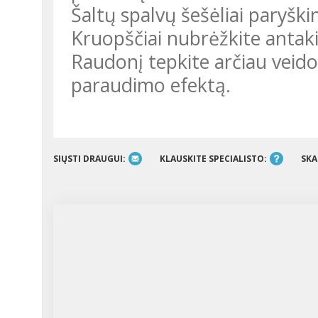
Šaltų spalvų šešėliai paryški
Kruopščiai nubrėžkite antakių
Raudonį tepkite arčiau veido 
paraudimo efektą.
SIŲSTI DRAUGUI:
KLAUSKITE SPECIALISTO:
SKA