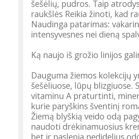
šešėlių, pudros. Taip atrody
raukšlės Reikia žinoti, kad rau
Naudinga patarimas: vakarin
intensyvesnes nei dieną spal
Ką naujo iš grožio linijos ga
Dauguma žiemos kolekcijų yra
šešėliuose, lūpų blizgiuose. 
vitaminu A praturtinti, miner
kurie paryškins šventinį roma
Žiemą blyškią veido odą pag
naudoti drėkinamuosius kremu
bet ir paslepia nedidelius o