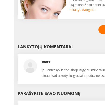
BILINSKIENĘ, kad primint
ką būtina žinoti norint, 
plaukų dažymas būtų
Skaityti daugiau
sėkmingas....
LANKYTOJŲ KOMENTARAI
agne
jau antrasyk is top shop isigyjau minerali
zinau, kad atrodysiu graziai ir pudra neis
PARAŠYKITE SAVO NUOMONĘ