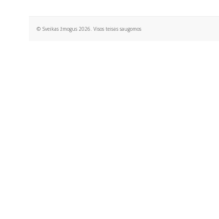
© Sveikas žmogus 2026. Visos teisės saugomos