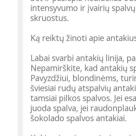
intensyvumo ir įvairių spalvų 
skruostus.
Ką reiktų žinoti apie antakiu
Labai svarbi antakių linija, 
Nepamirškite, kad antakių sp
Pavyzdžiui, blondinėms, turin
šviesiai rudų atspalvių antak
tamsiai pilkos spalvos. Jei e
juoda spalva, jei raudonplau
šokolado spalvos antakiai.