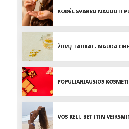
KODĖL SVARBU NAUDOTI P
ŽUVŲ TAUKAI - NAUDA ORGA
REIKALINGI
POPULIARIAUSIOS KOSMET
VOS KELI, BET ITIN VEIKSM