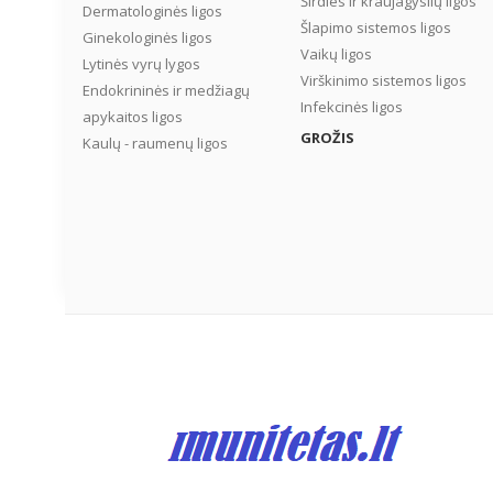
Širdies ir kraujagyslių ligos
Dermatologinės ligos
Šlapimo sistemos ligos
Ginekologinės ligos
Vaikų ligos
Lytinės vyrų lygos
Virškinimo sistemos ligos
Endokrininės ir medžiagų
Infekcinės ligos
apykaitos ligos
GROŽIS
Kaulų - raumenų ligos