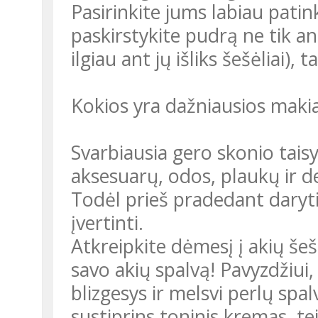
Pasirinkite jums labiau patin
paskirstykite pudrą ne tik an
ilgiau ant jų išliks šešėliai),
Kokios yra dažniausios maki
Svarbiausia gero skonio taisy
aksesuarų, odos, plaukų ir 
Todėl prieš pradedant daryti
įvertinti.
Atkreipkite dėmesį į akių šeš
savo akių spalvą! Pavyzdžiui,
blizgesys ir melsvi perlų spal
sustiprins toninis kremas, te