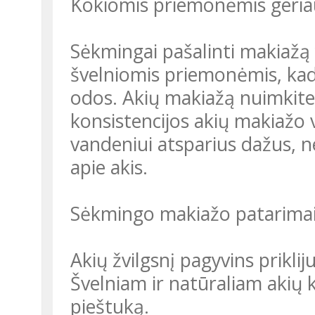
Kokiomis priemonėmis geriau
Sėkmingai pašalinti makiažą y
švelniomis priemonėmis, k
odos. Akių makiažą nuimkite 
konsistencijos akių makiažo va
vandeniui atsparius dažus, n
apie akis.
Sėkmingo makiažo patarima
Akių žvilgsnį pagyvins prikli
Švelniam ir natūraliam akių 
pieštuką.