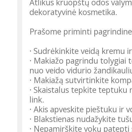
Atlikus kruopštų odos valymą 
dekoratyvinė kosmetika.
Prašome priminti pagrindines
· Sudrėkinkite veidą kremu i
· Makiažo pagrindu tolygiai 
nuo veido vidurio žandikaulių
· Makiažą sutvirtinkite komp
· Skaistalus tepkite teptuku
link.
· Akis apveskite pieštuku ir 
· Blakstienas nudažykite tušu
· Nepamirškite vokų patepti 