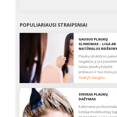
POPULIARIAUSI STRAIPSNIAI
GAUSUS PLAUKŲ
SLINKIMAS – LIGA AR
NATŪRALUS REIŠKIN
Plaukų struktūros pakeisti
negalima, ji yra paveldi
tačiau plaukų kokybė
priklauso ir nuo mūsų p
požiūrio į juos....
Skaityti daugiau
SVEIKAS PLAUKŲ
DAŽYMAS
Kalbiname profesionalią
kirpėją-modeliuotoją Sigi