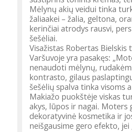
Mėlynų akių veidui tinka turk
žaliaakei – žalia, geltona, or
kerinčiai atrodys rausvi, pers
šešėliai.
Visažistas Robertas Bielskis
Varšuvoje yra pasakęs: „Mo
nenaudoti mėlynų, rudakėms 
kontrasto, gilaus paslapting
šešėlių spalva tinka visoms a
Makiažo puokštėje viskas tur
akys, lūpos ir nagai. Moters
dekoratyvinė kosmetika ir j
neišgausime gero efekto, jei