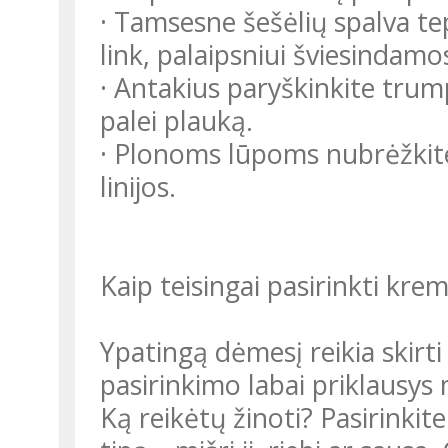
· Tamsesne šešėlių spalva tep
link, palaipsniui šviesindamo
· Antakius paryškinkite tru
palei plauką.
· Plonoms lūpoms nubrėžkite
linijos.
Kaip teisingai pasirinkti kre
Ypatingą dėmesį reikia skirti
pasirinkimo labai priklausy
Ką reikėtų žinoti? Pasirinki