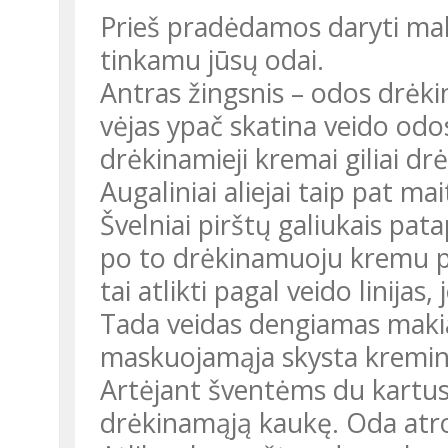
Prieš pradėdamos daryti maki
tinkamu jūsų odai.
Antras žingsnis – odos drėki
vėjas ypač skatina veido od
drėkinamieji kremai giliai drė
Augaliniai aliejai taip pat ma
Švelniai pirštų galiukais pa
po to drėkinamuoju kremu p
tai atlikti pagal veido linij
Tada veidas dengiamas makia
maskuojamąja skysta kremin
Artėjant šventėms du kartus 
drėkinamąją kaukę. Oda atro