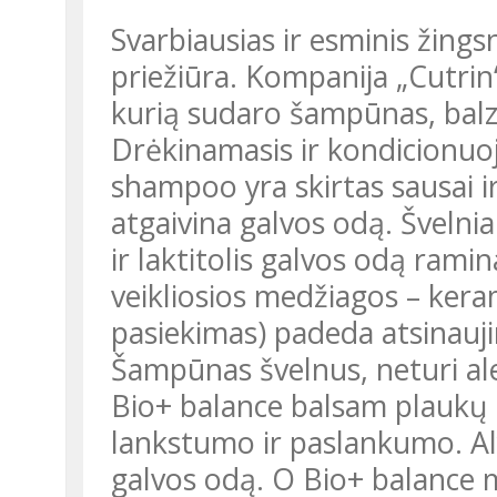
Svarbiausias ir esminis žings
priežiūra. Kompanija „Cutrin“ 
kurią sudaro šampūnas, balz
Drėkinamasis ir kondicionu
shampoo yra skirtas sausai ir 
atgaivina galvos odą. Švelniai
ir laktitolis galvos odą ram
veikliosios medžiagos – kera
pasiekimas) padeda atsinauji
Šampūnas švelnus, neturi ale
Bio+ balance balsam plaukų 
lankstumo ir paslankumo. Al
galvos odą. O Bio+ balance m