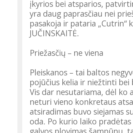
įkyrios bei atsparios, patvirtin
yra daug paprasčiau nei prieš
pasakoja ir pataria „Cutrin“ 
JUČINSKAITĖ.
Priežasčių – ne viena
Pleiskanos – tai baltos negy
pojūčius kelia ir niežtinti be
Vis dar nesutariama, dėl ko a
neturi vieno konkretaus ats
atsiradimas buvo siejamas su
oda. Po kurio laiko pradėtas 
galvos plovimas šampūnu, t