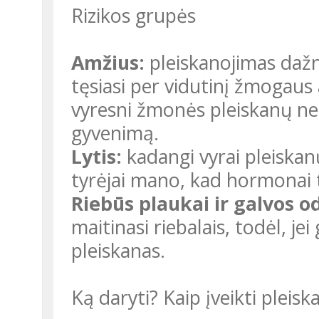
Rizikos grupės
Amžius:
pleiskanojimas dažn
tęsiasi per vidutinį žmogaus 
vyresni žmonės pleiskanų netu
gyvenimą.
Lytis:
kadangi vyrai pleiskanų
tyrėjai mano, kad hormonai t
Riebūs plaukai ir galvos o
maitinasi riebalais, todėl, jei 
pleiskanas.
Ką daryti? Kaip įveikti pleisk