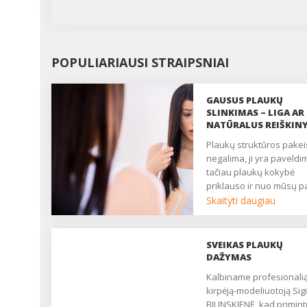
POPULIARIAUSI STRAIPSNIAI
GAUSUS PLAUKŲ
SLINKIMAS – LIGA AR
NATŪRALUS REIŠKIN
Plaukų struktūros pakeisti
negalima, ji yra paveldi
tačiau plaukų kokybė
priklauso ir nuo mūsų p
požiūrio į juos....
Skaityti daugiau
SVEIKAS PLAUKŲ
DAŽYMAS
Kalbiname profesionalią
kirpėją-modeliuotoją Sigi
BILINSKIENĘ, kad primint