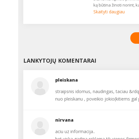
ką būtina žinoti norint, 
plaukų dažymas būtų
Skaityti daugiau
sėkmingas....
LANKYTOJŲ KOMENTARAI
pleiskana
straipsnis idomus, naudingas, taciau &rd
nuo pleiskanu , poveikio jokio(kitiems gal
nirvana
aciu uz informacija..
bet viska gadina reklama tik vienos firmo