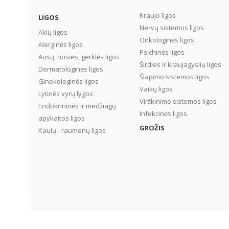
Kraujo ligos
LIGOS
Nervų sistemos ligos
Akių ligos
Onkologinės ligos
Alerginės ligos
Psichinės ligos
Ausų, nosies, gerklės ligos
Širdies ir kraujagyslių ligos
Dermatologinės ligos
Šlapimo sistemos ligos
Ginekologinės ligos
Vaikų ligos
Lytinės vyrų lygos
Virškinimo sistemos ligos
Endokrininės ir medžiagų
Infekcinės ligos
apykaitos ligos
GROŽIS
Kaulų - raumenų ligos