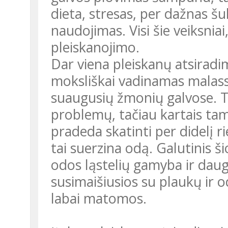
dieta, stresas, per dažnas 
naudojimas. Visi šie veiksnia
pleiskanojimo.
Dar viena pleiskanų atsiradim
moksliškai vadinamas malass
suaugusių žmonių galvose. T
problemų, tačiau kartais ta
pradeda skatinti per didelį ri
tai suerzina odą. Galutinis š
odos ląstelių gamyba ir daug
susimaišiusios su plaukų ir o
labai matomos.