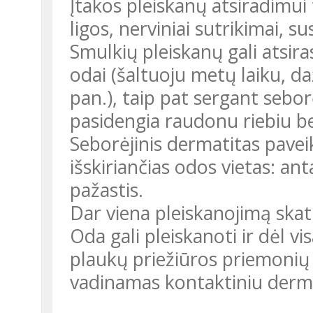
Įtakos pleiskanų atsiradimui 
ligos, nerviniai sutrikimai, s
Smulkių pleiskanų gali atsiras
odai (šaltuoju metų laiku, d
pan.), taip pat sergant sebor
pasidengia raudonu riebiu bei
Seborėjinis dermatitas paveiki
išskiriančias odos vietas: ant
pažastis.
Dar viena pleiskanojimą skati
Oda gali pleiskanoti ir dėl v
plaukų priežiūros priemonių
vadinamas kontaktiniu derm