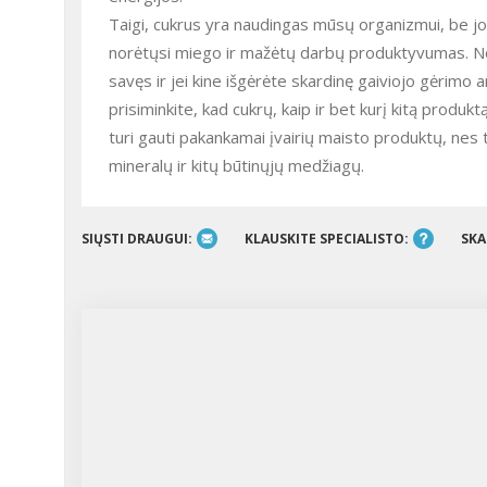
Taigi, cukrus yra naudingas mūsų organizmui, be jo
norėtųsi miego ir mažėtų darbų produktyvumas. Nors
savęs ir jei kine išgėrėte skardinę gaiviojo gėrimo 
prisiminkite, kad cukrų, kaip ir bet kurį kitą produkt
turi gauti pakankamai įvairių maisto produktų, nes ti
mineralų ir kitų būtinųjų medžiagų.
SIŲSTI DRAUGUI:
KLAUSKITE SPECIALISTO:
SKA