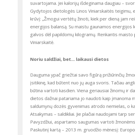
suvartojama. Jei kalorijų išdeginama daugiau – svori
Gydytojos dietologės Linos Viniarskaitės teigimu, ene
krūvį: „Žmogui vertėtų žinoti, kiek per dieną jam re
energijos balansą. Su maistu gaunamos energijos ki
galvos dėl papildomų kilogramų. Renkantis maisto 
Viniarskaitė.
Noriu saldžiai, bet... laikausi dietos
Dauguma ypač griežtai savo figūrą prižiūrinčių žmoni
įsitikinę, kad būtent nuo jų auga svoris. Tačiau angl
būtina vartoti kasdien. Viena geriausiai žinomų ir d
dietos dažnai patariama jo naudoti kaip įmanoma ma
saldumynų dozės gyvenimas atrodo nemielas, o ka
Atsakymas – saldikliai. Jie plačiai naudojami tarp se
Pavyzdžiui, aspartamo saugumas vartoti žmonėms pa
Paskutinį kartą – 2013 m. gruodžio mėnesį: Europ