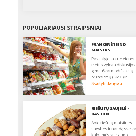
POPULIARIAUSI STRAIPSNIAI
FRANKENŠTEINO
MAISTAS
Pasaulyje jau ne vienerius
metus vyksta diskusijos
genetiškai modifikuotų
organizmų (GMO) ir
genetiškai modifikuotų
Skaityti daugiau
produktų (GMP) keliamo
rizikos aplinkai, žemės ū
ir žmonių sveikatai. Pag
Europos Sąjungos
RIEŠUTŲ SAUJELĖ –
reikalavimus genetiškai
KASDIEN
modifikuoti galima tik tri
Apie riešutų maistines
maisto produktus: sojas
savybes ir naudą sveika
kukurūzus ir rapsus. ...
kalbamės su Kauno