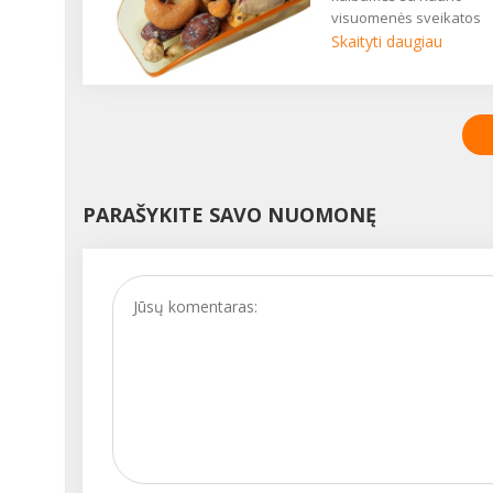
visuomenės sveikatos
centro Visuomenės
Skaityti daugiau
sveikatos saugos skyri
sveikatos ekologe Inga
VANAGIENE....
PARAŠYKITE SAVO NUOMONĘ