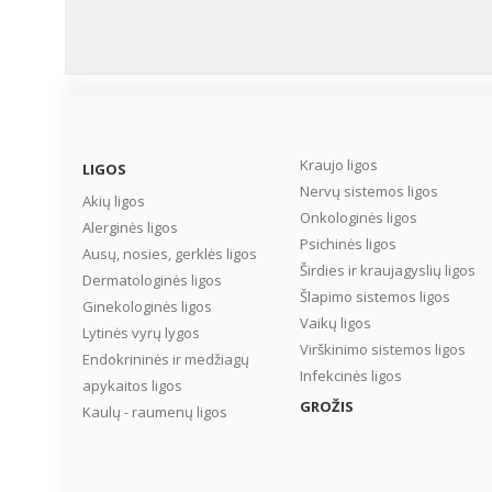
Kraujo ligos
LIGOS
Nervų sistemos ligos
Akių ligos
Onkologinės ligos
Alerginės ligos
Psichinės ligos
Ausų, nosies, gerklės ligos
Širdies ir kraujagyslių ligos
Dermatologinės ligos
Šlapimo sistemos ligos
Ginekologinės ligos
Vaikų ligos
Lytinės vyrų lygos
Virškinimo sistemos ligos
Endokrininės ir medžiagų
Infekcinės ligos
apykaitos ligos
GROŽIS
Kaulų - raumenų ligos