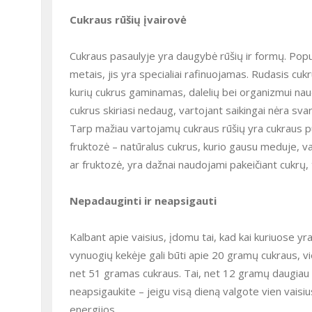
Cukraus rūšių įvairovė
Cukraus pasaulyje yra daugybė rūšių ir formų. Popul
metais, jis yra specialiai rafinuojamas. Rudasis cukr
kurių cukrus gaminamas, dalelių bei organizmui nau
cukrus skiriasi nedaug, vartojant saikingai nėra sva
Tarp mažiau vartojamų cukraus rūšių yra cukraus p
fruktozė – natūralus cukrus, kurio gausu meduje, va
ar fruktozė, yra dažnai naudojami pakeičiant cukrų, ta
Nepadauginti ir neapsigauti
Kalbant apie vaisius, įdomu tai, kad kai kuriuose y
vynuogių kekėje gali būti apie 20 gramų cukraus, vie
net 51 gramas cukraus. Tai, net 12 gramų daugiau 
neapsigaukite – jeigu visą dieną valgote vien vaisius,
energijos.