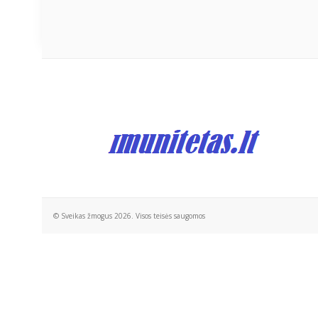
© Sveikas žmogus 2026. Visos teisės saugomos