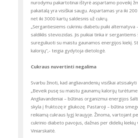
nurodymu pakartotinai ištyrė aspartamo poveikį žmo
pakaitalą yra visiškai saugu. Aspartamas yra iki 200
net iki 3000 kartų saldesnis už cukrų.
„Sergantiesiems cukriniu diabetu puiki alternatyva 
saldiklis steviozidas. Jis puikiai tinka ir sergantie
sureguliuoti su maistu gaunamos energijos kiekį. St
kalorijų“,- teigia gydytoja dietologė.
Cukraus nuvertinti negalima
Svarbu žinoti, kad angliavandenių visiškai atsisakyt
„Beveik pusę su maistu gaunamų kalorijų turėtume ga
Angliavandeniai – būtinas organizmui energijos šalt
skyla į fruktozę ir gliukozę. Pastaroji – būtina sm
reikiamą cukraus lygį kraujyje. Žinoma, vartojant pe
cukrinio diabeto pavojus, dažnas per didelių kiekių 
Viniarskaitė.