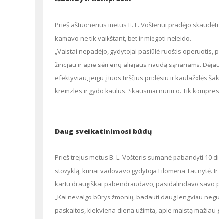
Prieš aštuonerius metus B. L. Vošteriui pradėjo skaudėti sąnarius. Kairės kojos negalėjo lankstyti. O blogiausia, kad skausmas
kamavo ne tik vaikštant, bet ir miegoti neleido.
„Vaistai nepadėjo, gydytojai pasiūlė ruoštis operuotis, pakeisti abu kelio sąnarius. Tačiau sumaniau pabandyti padėti sau pats – juk
žinojau ir apie sėmenų aliejaus naudą sąnariams. Dėja
efektyviau, jeigu į tuos tirščius pridėsiu ir kaulažolės š
kremzles ir gydo kaulus. Skausmai nurimo. Tik kompresą 
Daug sveikatinimosi būdų
Prieš trejus metus B. L. Vošteris sumanė pabandyti 10 dienų badauti ir išsiruošė į Neįgaliųjų sąjungos organizuotą vasaros badavimo
stovyklą, kuriai vadovavo gydytoja Filomena Taunytė. Ir
kartu draugiškai pabendraudavo, pasidalindavo savo pat
„Kai nevalgo būrys žmonių, badauti daug lengviau negu būtų vienam namuose. O kai dar numatyti ir pokalbiai, ekskursijos,
paskaitos, kiekviena diena užimta, apie maistą mažiau 