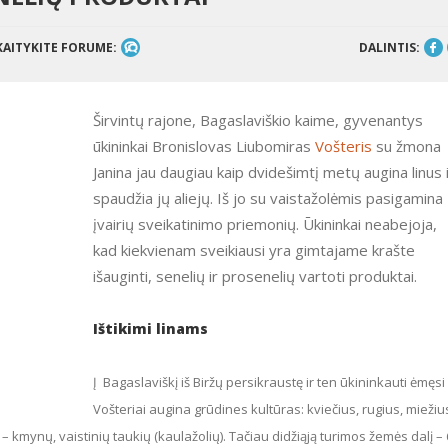
KAITYKITE FORUME:
DALINTIS:
Širvintų rajone, Bagaslaviškio kaime, gyvenantys
ūkininkai Bronislovas Liubomiras
Vošteris
su žmona
Janina jau daugiau kaip dvidešimtį metų augina linus 
spaudžia jų aliejų. Iš jo su vaistažolėmis pasigamina
įvairių sveikatinimo priemonių. Ūkininkai neabejoja,
kad kiekvienam sveikiausi yra gimtajame krašte
išauginti, senelių ir prosenelių vartoti produktai.
Ištikimi linams
Į Bagaslaviškį iš Biržų persikraustę ir ten ūkininkauti ėmęsi
Vošteriai augina grūdines kultūras: kviečius, rugius, miežiu
ų – kmynų, vaistinių taukių (kaulažolių). Tačiau didžiąją turimos žemės dalį –