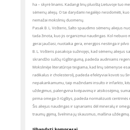
ha – skyrė linams. Kadangi linų pluoštą Lietuvoje tuo me
sėmenų aliejų. O tai darydami negalėjo nesidomėti, kuo 
nemažai mokslinių duomenų.
Pasak B. L. Vošterio, šalto spaudimo sėmenų aliejus nuo seno mūsų krašte ypač vertintas ir vartotas šaltuoju metų laiku. Vargu ar
tada žinota, kuo jis organizmui naudingas. Kol nebuvo 
gerai jaučiasi, nuotaika gera, energijos nestinga ir pilv
B. L. Vošteris pasakoja sužinojęs, kad sėmenų aliejus saugo skrandį ir žarnyną nuo sudirginimo, slopina žarnyno uždegimus, mažina
skrandžio sulčių rūgštingumą, padeda audiniams regen
Mokslinėje literatūroje teigiama, kad linų sėmenyse esantys lignanai ir omega-3 rūgštys, šalindami iš organizmo laisvuosius
radikalus ir cholesterolį, padeda efektyviai kovoti su š
nepakankamumu, taip mažindami insulto ir infarkto, kitų š
uždegimus, palengvina kvėpavimą ir atsikosėjimą, sumaž
pirma omega-3 rūgštys, padeda normalizuoti centrinės ne
Šis aliejus naudingas ir sąnariams dėl mineralų ir omega-
traumų gijimą, švelnina jų skausmus, malšina uždegimą.
Išbandyti kompresai