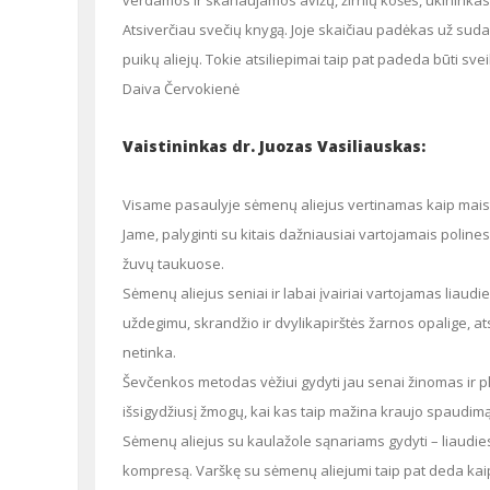
verdamos ir skanaujamos avižų, žirnių košės, ūkininkas
Atsiverčiau svečių knygą. Joje skaičiau padėkas už sudar
puikų aliejų. Tokie atsiliepimai taip pat padeda būti sv
Daiva Červokienė
Vaistininkas dr. Juozas Vasiliauskas:
Visame pasaulyje sėmenų aliejus vertinamas kaip maisto papildas ir kaip profilaktikos priemonė nuo įvairių ligų ar negalavimų.
Jame, palyginti su kitais dažniausiai vartojamais polines
žuvų taukuose.
Sėmenų aliejus seniai ir labai įvairiai vartojamas liaudies medicinoje. Jis labai tinka sergantiesiems ateroskleroze, lėtiniu skrandžio
uždegimu, skrandžio ir dvylikapirštės žarnos opalige, at
netinka.
Ševčenkos metodas vėžiui gydyti jau senai žinomas ir plačiai naudojamas. Nors patikimų jo tyrimų nėra, pažįstu ne vieną taip
išsigydžiusį žmogų, kai kas taip mažina kraujo spaudimą
Sėmenų aliejus su kaulažole sąnariams gydyti – liaudies medicinos išmintis. Svarbu gerai sumaišyti ir suplakti prieš dedant
kompresą. Varškę su sėmenų aliejumi taip pat deda kai