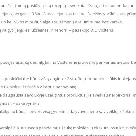
iejaus, sergant – 3 šaukštus aliejaus su tiek pat šviežios varškės pusryčia
algyti. Jeigu esi užsiėmęs, ir nenori“, – pasakojo B. L. Vošteris.
uje ūkininkai išsiruošia 2 kartus per savaitę.
ymas“, – sakė vyriškis.