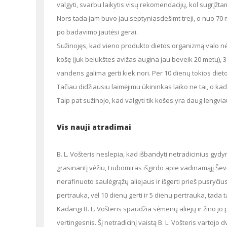
valgyti, svarbu laikytis visų rekomendacijų, kol sugrįžt
Nors tada jam buvo jau septyniasdešimt treji, o nuo 70 metų badauti nerekomenduojama, Liubomiras lengvai ištvėrė išbandymą ir
po badavimo jautėsi gerai.
Sužinojęs, kad vieno produkto dietos organizmą valo nė kiek ne prasčiau negu badas, pasiryžo jas išbandyti. Nutarė valgyti avižų
košę (juk belukštes avižas augina jau beveik 20 metų), 3–
vandens galima gerti kiek nori. Per 10 dienų tokios diet
Tačiau didžiausiu laimėjimu ūkininkas laiko ne tai, o kad galva tapo daug lengvesnė, atmintis pagerėjo, gyvenimas tarsi prašviesėja.
Taip pat sužinojo, kad valgyti tik košes yra daug lengvi
Vis nauji atradimai
B. L. Vošteris neslepia, kad išbandyti netradicinius gydymosi būdus jis turėjo stiprų motyvą. Sužinojęs apie prostatos išvešėjimą,
grasinantį vėžiu, Liubomiras išgirdo apie vadinamąjį Šev
nerafinuoto saulėgrąžų aliejaus ir išgerti prieš pusryčius
pertrauka, vėl 10 dienų gerti ir 5 dienų pertrauka, tada ta
Kadangi B. L. Vošteris spaudžia sėmenų aliejų ir žino jo privalumus, nedvejodamas juo pakeitė nerafinuotą saulėgrąžų aliejų – daug
vertingesnis. Šį netradicinį vaistą B. L. Vošteris vartojo 