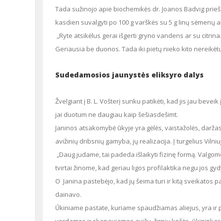
Tada sužinojo apie biochemikės dr. Joanos Badvig prieš pusšimtį metų pasiūlytą kitą receptą – sveikatai išsaugoti rekomenduojantį
kasdien suvalgyti po 100 g varškės su 5 g linų sėmenų al
„Ryte atsikėlus gerai išgerti gryno vandens ar su citrina. Po keliolikos minučių valgau su sėmenų aliejumi sumaišytą varškę.
Geriausia be duonos. Tada iki pietų nieko kito nereikėtų v
Sudedamosios jaunystės eliksyro dalys
Žvelgiant į B. L. Vošterį sunku patikėti, kad jis jau beveik įpusėjęs aštuntą dešimtį. Janina Vošterienė jaunesnė penkeriais metais, bet
jai duotum ne daugiau kaip šešiasdešimt.
Janinos atsakomybė ūkyje yra gėlės, vaistažolės, daržas ir paukščiai (be būrio vištų augina ir 2 stručius), Liubomiro – ūkis ir aliejaus,
avižinių dribsnių gamyba, jų realizacija. Į turgelius Vilni
„Daug judame, tai padeda išlaikyti fizinę formą. Valgome daugiausia savo ūkyje užaugintus produktus, jie sveikiau nei pirktiniai. Ir
tvirtai žinome, kad geriau ligos profilaktika negu jos gyd
O Janina pastebėjo, kad jų šeima turi ir kitą sveikatos palaikymo būdą – beveik visą gyvenimą dalyvavo meno saviveikloje, šoko ir
dainavo.
Ūkiniame pastate, kuriame spaudžiamas aliejus, yra ir patalpėlė, kur susėda pasidairyti užsukę moksleivių ekskursijos ir kiti svečiai,