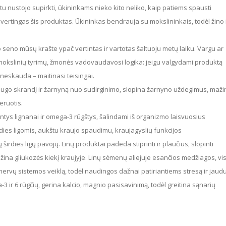
tu nustojo supirkti, ūkininkams nieko kito neliko, kaip patiems spausti
vertingas šis produktas. Ūkininkas bendrauja su mokslininkais, todėl žino 
mokslinių tyrimų, žmonės vadovaudavosi logika: jeigu valgydami produktą
o neskauda – maitinasi teisingai.
eruotis.
irdies ligomis, aukštu kraujo spaudimu, kraujagyslių funkcijos
irdies ligų pavojų. Linų produktai padeda stiprinti ir plaučius, slopinti
ina gliukozės kiekį kraujyje. Linų sėmenų aliejuje esančios medžiagos, vi
rvų sistemos veiklą, todėl naudingos dažnai patiriantiems stresą ir jaudul
3 ir 6 rūgčių, gerina kalcio, magnio pasisavinimą, todėl greitina sąnarių