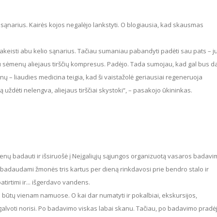
u sėmenų aliejaus tirščių kompresus. Padėjo. Tada sumojau, kad gal bus d
aknų – liaudies medicina teigia, kad ši vaistažolė geriausiai regeneruoja
uždėti nelengva, aliejaus tirščiai skystoki“, – pasakojo ūkininkas.
 badaudami žmonės tris kartus per dieną rinkdavosi prie bendro stalo ir
irtimi ir... išgerdavo vandens.
galvoti norisi. Po badavimo viskas labai skanu. Tačiau, po badavimo pradė