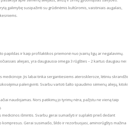
 pasakoja apie sėmenų aliejaus, avižų ir žirnių gydomąsias savybes.
ytą galimybę susipažinti su grūdinėmis kultūromis, vaistiniais augalais,
eikesniems.
očiaisiais aliejais, yra daugiausia omega 3 rūgšties – 2 kartus daugiau nei
sikosėjimui palengvinti. Svarbu vartoti šalto spaudimo sėmenų aliejų, kitok
.
p kompresus. Gerai susimaišo, šildo ir rezorbuojasi, aminorūgštys mažina