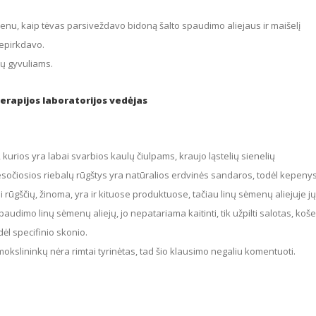
nepirkdavo.
tų gyvuliams.
terapijos laboratorijos vedėjas
sočiosios riebalų rūgštys yra natūralios erdvinės sandaros, todėl kepeny
rūgščių, žinoma, yra ir kituose produktuose, tačiau linų sėmenų aliejuje jų
audimo linų sėmenų aliejų, jo nepatariama kaitinti, tik užpilti salotas, koš
dėl specifinio skonio.
okslininkų nėra rimtai tyrinėtas, tad šio klausimo negaliu komentuoti.