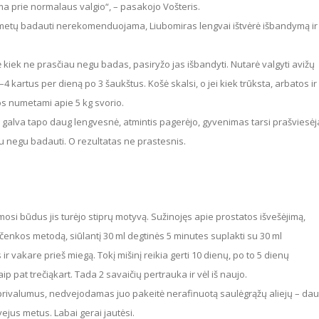
ama prie normalaus valgio“, – pasakojo Vošteris.
4 kartus per dieną po 3 šaukštus. Košė skalsi, o jei kiek trūksta, arbatos ir
os numetami apie 5 kg svorio.
au negu badauti. O rezultatas ne prastesnis.
čenkos metodą, siūlantį 30 ml degtinės 5 minutes suplakti su 30 ml
 ir vakare prieš miegą. Tokį mišinį reikia gerti 10 dienų, po to 5 dienų
ip pat trečiąkart. Tada 2 savaičių pertrauka ir vėl iš naujo.
dvejus metus. Labai gerai jautėsi.