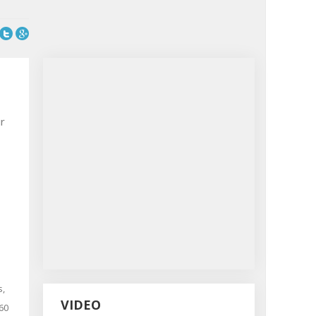
ir
s,
VIDEO
 60