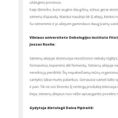
uždegimo procesus.
Kaip ūkininko, kuris augino daug linų, sūnus gerai atsimenu, kaip tėvas parsiveždavo bidoną šalto spaudimo aliejaus ir maišelį
sėmenų išspaudų. Maistui naudojo tik šį aliejų, kitokio 
Su sėmenimis ir jo aliejumi gamindavo daug įvairių vais
Vilniaus universiteto Onkologijos instituto Fito
Juozas Ruolia:
Sėmenų aliejuje dominuoja nesočiosios riebalų rūgštys, kurios yra labai svarbios kaulų čiulpams, kraujo ląstelių sienelių
formavimui, kepenims dėl fermentų. Sėmenų aliejuje ne
nereikia jų perdirbti. Šių nepakeičiamų mūsų organizmui 
santykis labai mums palankus. Geriausia vartoti šalto sp
ir pan. Tik ne visi žmonės šį vertingą produktą toleruoja 
Deja, sėmenų aliejaus nuo vėžio apsaugantis poveikis m
Gydytoja dietologė Daiva Pipiraitė: