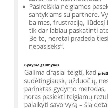
Pasireiškia neigiamos pasek
santykiams su partnere. Vy
baimes, frustraciją, liūdesį
tik dar labiau paskatinti at
Be to, neretai pradeda ties
nepasiseks“.
Gydymo galimybės
Galima drąsiai teigti, kad
prieš
sudėtingiausių užduočių, nes
parinktas gydymo metodas, b
noras pasiekti teigiamų rezul
palaikyti savo vyrą – šią det