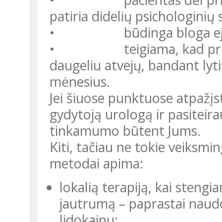
patiria didelių psichologini
• būdinga bloga ejakul
• teigiama, kad priešlai
daugeliu atvejų, bandant lyti
mėnesius.
Jei šiuose punktuose atpažįstate savo problemą, kreipkitės į
gydytoją urologą ir pasitei
tinkamumo būtent Jums.
Kiti, tačiau ne tokie veiksmingi priešlaikinės ejakuliacijos gydymo
metodai apima:
lokalią terapiją, kai steng
jautrumą – paprastai naudo
lidokainu;