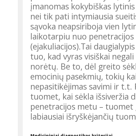
įmanomas kokybiškas lytinis 
nei tik pati intymiausia sueit
sąvoka neapsiriboja vien lyt
laikotarpiu nuo penetracijos 
(ejakuliacijos).Tai daugialypis
tuo, kad vyras visiškai negali
norėtų. Be to, dėl greito sė
emocinių pasekmių, tokių kai
nepasitikėjimas savimi ir t.t. 
tuomet, kai sėkla išsiveržia d
penetracijos metu – tuomet g
labiausiai išryškėjančių tuom
Medicininiai diagnostikos kriterijai