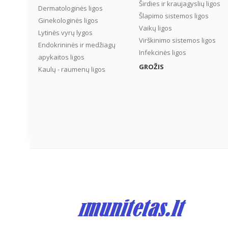
Širdies ir kraujagyslių ligos
Dermatologinės ligos
Šlapimo sistemos ligos
Ginekologinės ligos
Vaikų ligos
Lytinės vyrų lygos
Virškinimo sistemos ligos
Endokrininės ir medžiagų
Infekcinės ligos
apykaitos ligos
GROŽIS
Kaulų - raumenų ligos