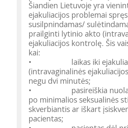
Šiandien Lietuvoje yra vienintelis geriamas vaistas priešlaikinės
ejakuliacijos problemai spręst
susilpnindamas/ sulėtindama
prailginti lytinio akto (intra
ejakuliacijos kontrolę. Šis va
kai:
• laikas iki ejakuliacijo
(intravaginalinės ejakuliacij
negu dvi minutės;
• pasireiškia nuolatinė a
po minimalios seksualinės sti
skverbiantis ar iškart įsiskve
pacientas;
• pacientas dėl priešlaiki