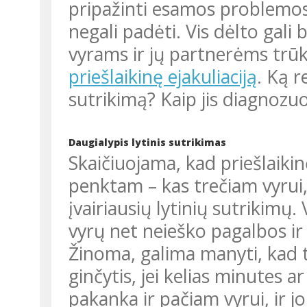
pripažinti esamos problemos
negali padėti. Vis dėlto gali b
vyrams ir jų partnerėms trūk
priešlaikinę ejakuliaciją
. Ką r
sutrikimą? Kaip jis diagnozu
Daugialypis lytinis sutrikimas
Skaičiuojama, kad priešlaikinė ejakuliacija diagnozuojama kas
penktam – kas trečiam vyrui, 
įvairiausių lytinių sutrikimų. 
vyrų net neieško pagalbos ir
Žinoma, galima manyti, kad 
ginčytis, jei kelias minutes 
pakanka ir pačiam vyrui, ir jo