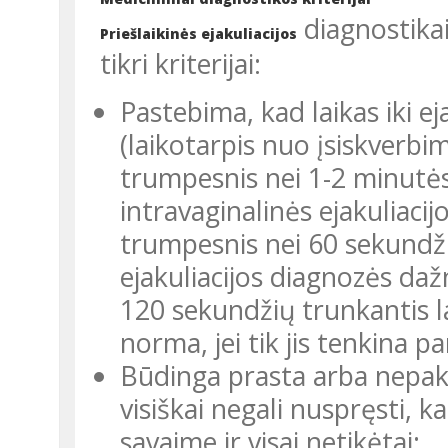
diagnostika
Priešlaikinės ejakuliacijos
tikri kriterijai:
Pastebima, kad laikas iki e
(laikotarpis nuo įsiskverbi
trumpesnis nei 1-2 minutės
intravaginalinės ejakuliacijo
trumpesnis nei 60 sekundži
ejakuliacijos diagnozės daž
120 sekundžių trunkantis la
norma, jei tik jis tenkina pa
Būdinga prasta arba nepaka
visiškai negali nuspręsti, ka
savaime ir visai netikėtai;