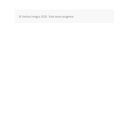
© Sveikas žmogus 2026. Visos teisės saugomos