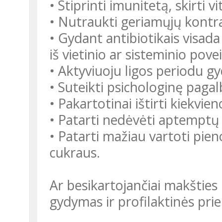
• Stiprinti imunitetą, skirti
• Nutraukti geriamųjų kontr
• Gydant antibiotikais visada
iš vietinio ar sisteminio po
• Aktyviuoju ligos periodu gyd
• Suteikti psichologinę pagalb
• Pakartotinai ištirti kiekv
• Patarti nedėvėti aptemptų 
• Patarti mažiau vartoti pien
cukraus.
Ar besikartojančiai makšties
gydymas ir profilaktinės pr