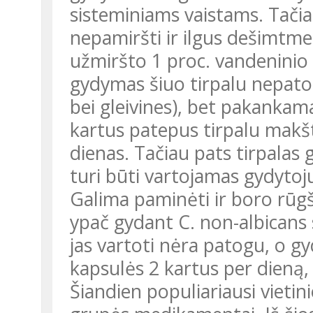
sisteminiams vaistams. Tačiau
nepamiršti ir ilgus dešimtme
užmiršto 1 proc. vandeninio g
gydymas šiuo tirpalu nepatog
bei gleivines), bet pakankam
kartus patepus tirpalu makštį
dienas. Tačiau pats tirpalas 
turi būti vartojamas gydytojui
Galima paminėti ir boro rūgšt
ypač gydant C. non-albicans
jas vartoti nėra patogu, o g
kapsulės 2 kartus per dieną,
Šiandien populiariausi vietin