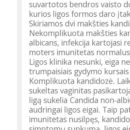
suvartotos bendros vaisto d
kurios ligos formos daro įt
Skiriamos dvi makšties kand
Nekomplikuota makšties kand
albicans, infekcija kartojasi 
moters imunitetas normalus, n
Ligos klinika nesunki, eiga n
trumpaisiais gydymo kursais 
Komplikuota kandidozė. Laikom
sukeltas vaginitas pasikartoj
ligą sukelia Candida non-al
audringai ligos eigai. Taip pa
imunitetas nusilpęs, kandidozi
simptomų sunkumą, ligos eigą