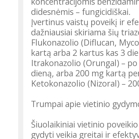
koncentracijomis benzidaminas
didesnėmis – fungicidiškai.
Įvertinus vaistų poveikį ir 
dažniausiai skiriama šių tria
Flukonazolio (Diflucan, Myc
kartą arba 2 kartus kas 3 die
Itrakonazolio (Orungal) – po
dieną, arba 200 mg kartą per
Ketokonazolio (Nizoral) – 20
Trumpai apie vietinio gydym
Šiuolaikiniai vietinio poveik
gydyti veikia greitai ir efek