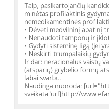
Taip, pasikartojančių kandidoz
minėtas profilaktinis gydyma
nemedikamentinės profilak
• Dėvėti medvilninį apatinį t
• Nenaudoti tamponų ir įklo
• Gydyti sisteminę ligą (jei yr
• Neskirti trumpalaikių gyd
Ir dar: neracionalus vaistų v
(atsparių) grybelio formų at
labai svarbu.
Naudinga nuoroda: [url="ht
sveikata"url]http://www.efar