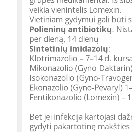
veikia vienintelis Lomexin.
Vietiniam gydymui gali būti s
Polieninų antibiotikų
. Nis
per dieną, 14 dienų
Sintetinių imidazolų
:
Klotrimazolio – 7–14 d. kursa
Mikonazolio (Gyno-Daktarin) 
Isokonazolio (Gyno-Travogen)
Ekonazolio (Gyno-Pevaryl) 1–
Fentikonazolio (Lomexin) – 1
Bet jei infekcija kartojasi d
gydyti pakartotinę makšties