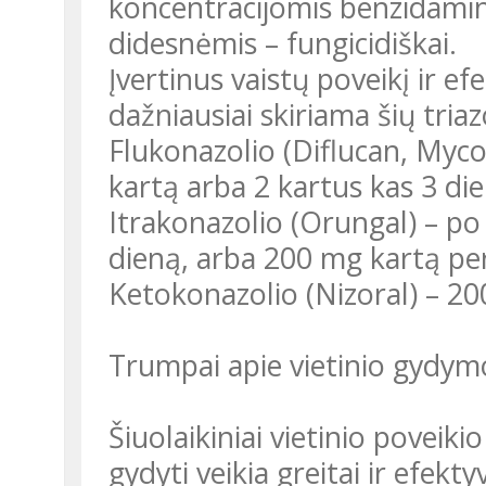
koncentracijomis benzidaminas
didesnėmis – fungicidiškai.
Įvertinus vaistų poveikį ir 
dažniausiai skiriama šių tria
Flukonazolio (Diflucan, Myc
kartą arba 2 kartus kas 3 die
Itrakonazolio (Orungal) – po
dieną, arba 200 mg kartą per
Ketokonazolio (Nizoral) – 20
Trumpai apie vietinio gydym
Šiuolaikiniai vietinio poveik
gydyti veikia greitai ir efek