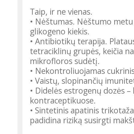
Taip, ir ne vienas.
• Nėštumas. Nėštumo metu k
glikogeno kiekis.
• Antibiotikų terapija. Plata
tetraciklinų grupės, keičia n
mikrofloros sudėtį.
• Nekontroliuojamas cukrinis
• Vaistų, slopinančių imunitet
• Didelės estrogenų dozės –
kontraceptikuose.
• Sintetinis apatinis trikotaž
padidina riziką susirgti makš