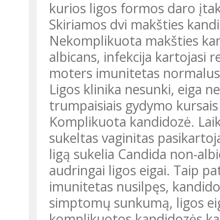
kurios ligos formos daro įt
Skiriamos dvi makšties kand
Nekomplikuota makšties kand
albicans, infekcija kartojasi 
moters imunitetas normalus, n
Ligos klinika nesunki, eiga n
trumpaisiais gydymo kursais 
Komplikuota kandidozė. Laikom
sukeltas vaginitas pasikartoj
ligą sukelia Candida non-al
audringai ligos eigai. Taip pa
imunitetas nusilpęs, kandidozi
simptomų sunkumą, ligos eigą
komplikuotos kandidozės kat