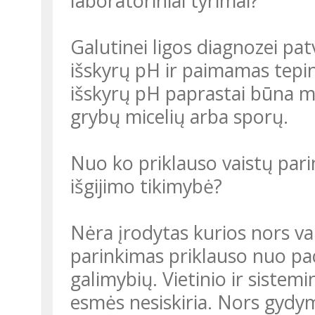
laboratoriniai tyrimai?
Galutinei ligos diagnozei pat
išskyrų pH ir paimamas tepi
išskyrų pH paprastai būna ma
grybų micelių arba sporų.
Nuo ko priklauso vaistų pari
išgijimo tikimybė?
Nėra įrodytas kurios nors v
parinkimas priklauso nuo paci
galimybių. Vietinio ir siste
esmės nesiskiria. Nors gyd