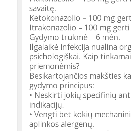
savaitę.
Ketokonazolio – 100 mg gerti
Itrakonazolio – 100 mg gerti
Gydymo trukmė – 6 mėn.
Ilgalaikė infekcija nualina org
psichologiškai. Kaip tinkama
priemonėmis?
Besikartojančios makšties ka
gydymo principus:
• Neskirti jokių specifinių 
indikacijų.
• Vengti bet kokių mechaninių
aplinkos alergenų.