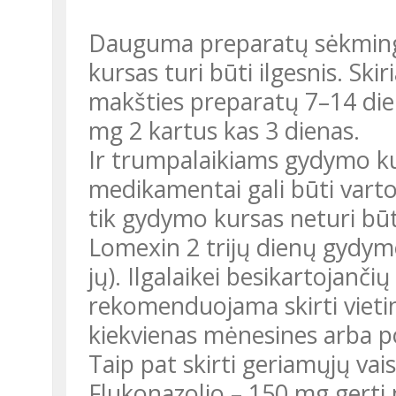
Dauguma preparatų sėkmingai
kursas turi būti ilgesnis. Ski
makšties preparatų 7–14 die
mg 2 kartus kas 3 dienas.
Ir trumpalaikiams gydymo kur
medikamentai gali būti varto
tik gydymo kursas neturi būt
Lomexin 2 trijų dienų gydym
jų). Ilgalaikei besikartojančių
rekomenduojama skirti vietin
kiekvienas mėnesines arba po
Taip pat skirti geriamųjų vais
Flukonazolio – 150 mg gerti