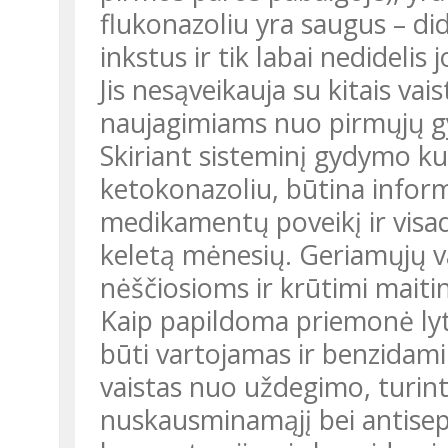
flukonazoliu yra saugus – did
inkstus ir tik labai nedideli
Jis nesąveikauja su kitais vais
naujagimiams nuo pirmųjų g
Skiriant sisteminį gydymo kur
ketokonazoliu, būtina infor
medikamentų poveikį ir visad
keletą mėnesių. Geriamųjų va
nėščiosioms ir krūtimi mait
Kaip papildoma priemonė lyt
būti vartojamas ir benzidami
vaistas nuo uždegimo, turinti
nuskausminamąjį bei antisep