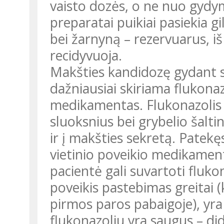
vaisto dozės, o ne nuo gyd
preparatai puikiai pasiekia g
bei žarnyną – rezervuarus, i
recidyvuoja.
Makšties kandidozę gydant s
dažniausiai skiriama flukonaz
medikamentas. Flukonazolis v
sluoksnius bei grybelio šalti
ir į makšties sekretą. Patekęs
vietinio poveikio medikament
pacientė gali suvartoti fluko
poveikis pastebimas greitai
pirmos paros pabaigoje), yr
flukonazoliu yra saugus – did