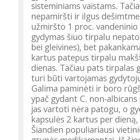
sisteminiams vaistams. Tačiau
nepamiršti ir ilgus dešimtme
užmiršto 1 proc. vandeninio g
gydymas šiuo tirpalu nepatog
bei gleivines), bet pakankam
kartus patepus tirpalu makštį
dienas. Tačiau pats tirpalas 
turi būti vartojamas gydytojui
Galima paminėti ir boro rūgšt
ypač gydant C. non-albicans
jas vartoti nėra patogu, o g
kapsulės 2 kartus per dieną,
Šiandien populiariausi vietin
grupės medikamentai. Iš šio