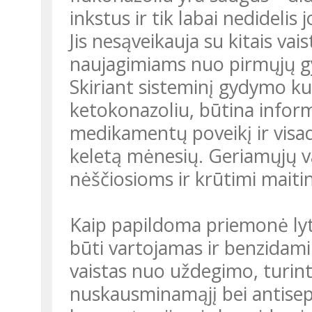
inkstus ir tik labai nedideli
Jis nesąveikauja su kitais vais
naujagimiams nuo pirmųjų g
Skiriant sisteminį gydymo kur
ketokonazoliu, būtina infor
medikamentų poveikį ir visad
keletą mėnesių. Geriamųjų va
nėščiosioms ir krūtimi mait
Kaip papildoma priemonė lyt
būti vartojamas ir benzidami
vaistas nuo uždegimo, turinti
nuskausminamąjį bei antisep