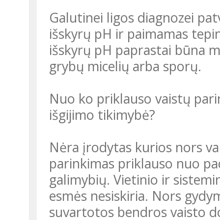
Galutinei ligos diagnozei pat
išskyrų pH ir paimamas tepi
išskyrų pH paprastai būna ma
grybų micelių arba sporų.
Nuo ko priklauso vaistų pari
išgijimo tikimybė?
Nėra įrodytas kurios nors v
parinkimas priklauso nuo paci
galimybių. Vietinio ir siste
esmės nesiskiria. Nors gyd
suvartotos bendros vaisto d