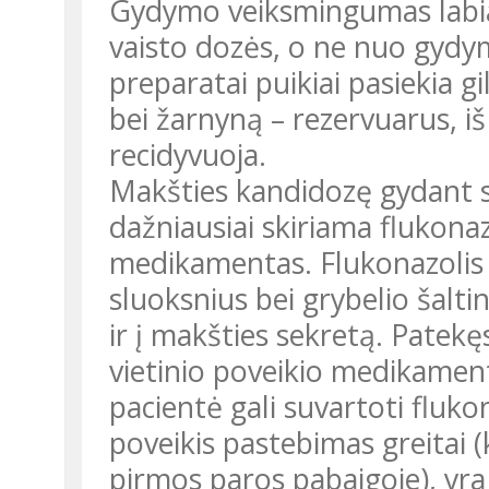
Gydymo veiksmingumas labia
vaisto dozės, o ne nuo gyd
preparatai puikiai pasiekia g
bei žarnyną – rezervuarus, i
recidyvuoja.
Makšties kandidozę gydant s
dažniausiai skiriama flukonaz
medikamentas. Flukonazolis v
sluoksnius bei grybelio šalti
ir į makšties sekretą. Patekęs
vietinio poveikio medikament
pacientė gali suvartoti fluko
poveikis pastebimas greitai
pirmos paros pabaigoje), yr