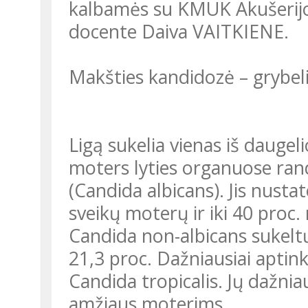
kalbamės su KMUK Akušerijos 
docente Daiva VAITKIENE.
Makšties kandidozė – grybelin
Ligą sukelia vienas iš daugel
moters lyties organuose ran
(Candida albicans). Jis nust
sveikų moterų ir iki 40 proc.
Candida non-albicans sukeltų
21,3 proc. Dažniausiai aptin
Candida tropicalis. Jų dažni
amžiaus moterims.