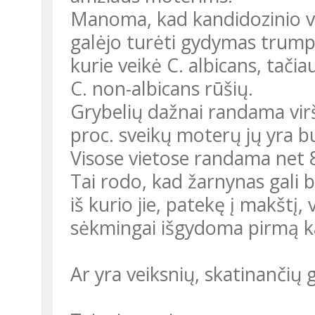
Manoma, kad kandidozinio va
galėjo turėti gydymas trumpa
kurie veikė C. albicans, tač
C. non-albicans rūšių.
Grybelių dažnai randama vir
proc. sveikų moterų jų yra bu
Visose vietose randama net 8
Tai rodo, kad žarnynas gali 
iš kurio jie, patekę į makštį, 
sėkmingai išgydoma pirmą k
Ar yra veiksnių, skatinančių 