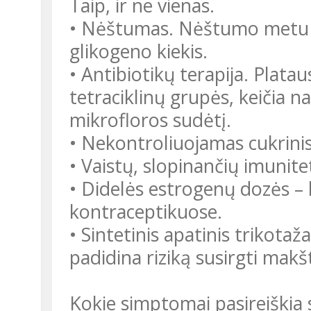
Taip, ir ne vienas.
• Nėštumas. Nėštumo metu k
glikogeno kiekis.
• Antibiotikų terapija. Plata
tetraciklinų grupės, keičia n
mikrofloros sudėtį.
• Nekontroliuojamas cukrinis
• Vaistų, slopinančių imunitet
• Didelės estrogenų dozės –
kontraceptikuose.
• Sintetinis apatinis trikotaž
padidina riziką susirgti makš
Kokie simptomai pasireiškia