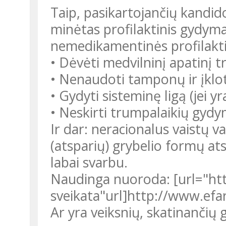
Taip, pasikartojančių kandidoz
minėtas profilaktinis gydyma
nemedikamentinės profilak
• Dėvėti medvilninį apatinį t
• Nenaudoti tamponų ir įklo
• Gydyti sisteminę ligą (jei yr
• Neskirti trumpalaikių gyd
Ir dar: neracionalus vaistų v
(atsparių) grybelio formų at
labai svarbu.
Naudinga nuoroda: [url="ht
sveikata"url]http://www.efa
Ar yra veiksnių, skatinančių 