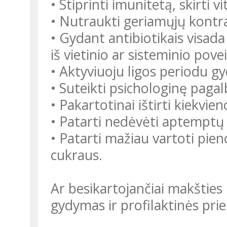
• Stiprinti imunitetą, skirti
• Nutraukti geriamųjų kontr
• Gydant antibiotikais visada
iš vietinio ar sisteminio po
• Aktyviuoju ligos periodu gyd
• Suteikti psichologinę pagalb
• Pakartotinai ištirti kiekv
• Patarti nedėvėti aptemptų 
• Patarti mažiau vartoti pien
cukraus.
Ar besikartojančiai makšties
gydymas ir profilaktinės pr