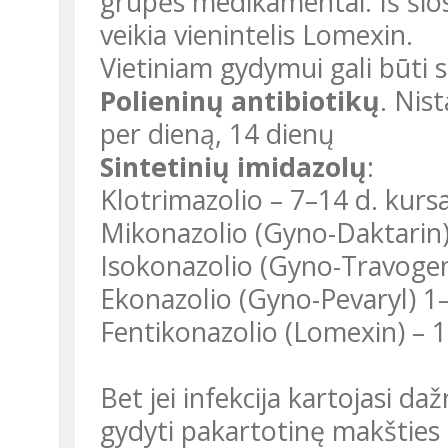
grupės medikamentai. Iš šio
veikia vienintelis Lomexin.
Vietiniam gydymui gali būti s
Polieninų antibiotikų
. Nis
per dieną, 14 dienų
Sintetinių imidazolų
:
Klotrimazolio – 7–14 d. kursa
Mikonazolio (Gyno-Daktarin) 
Isokonazolio (Gyno-Travogen)
Ekonazolio (Gyno-Pevaryl) 1–
Fentikonazolio (Lomexin) – 1
Bet jei infekcija kartojasi d
gydyti pakartotinę makšties