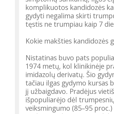
komplikuotos kandidozės kat
gydyti negalima skirti trum
tęstis ne trumpiau kaip 7 die
Kokie makšties kandidozės g
Nistatinas buvo pats populia
1974 metų, kol klinikinėje pr
imidazolų derivatų. Šio gyd
tačiau ilgas gydymo kursas b
jį užbaigdavo. Pradėjus vietiš
išpopuliarėjo dėl trumpesni
veiksmingumo (85–95 proc.) ir