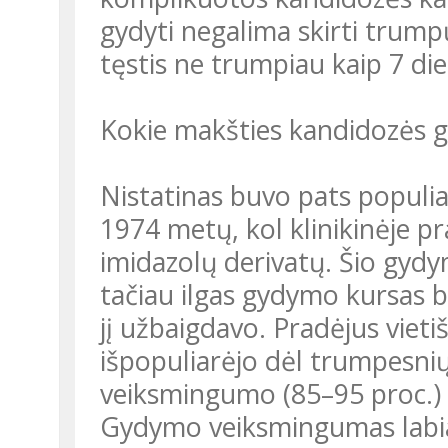
gydyti negalima skirti trum
tęstis ne trumpiau kaip 7 die
Kokie makšties kandidozės g
Nistatinas buvo pats populia
1974 metų, kol klinikinėje pr
imidazolų derivatų. Šio gyd
tačiau ilgas gydymo kursas b
jį užbaigdavo. Pradėjus vietiš
išpopuliarėjo dėl trumpesni
veiksmingumo (85–95 proc.) ir
Gydymo veiksmingumas labia