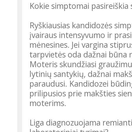
Kokie simptomai pasireiškia
Ryškiausias kandidozės simpto
įvairaus intensyvumo ir prasi
mėnesines. Jei vargina stiprus
tarpvietės oda dažnai būna n
Moteris skundžiasi graužimu
lytinių santykių, dažnai mak
paraudusi. Kandidozei būdin
prilipusios prie makšties si
moterims.
Liga diagnozuojama remiantis