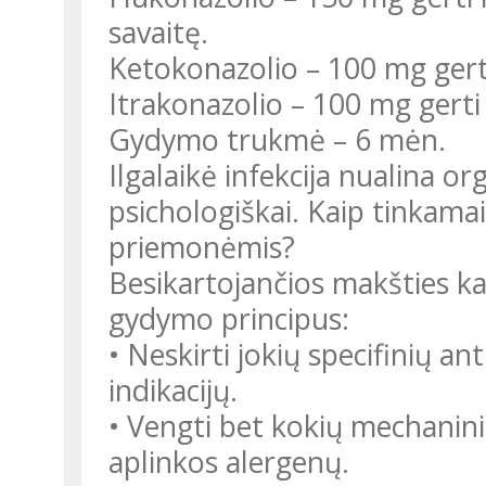
savaitę.
Ketokonazolio – 100 mg gerti
Itrakonazolio – 100 mg gerti
Gydymo trukmė – 6 mėn.
Ilgalaikė infekcija nualina org
psichologiškai. Kaip tinkama
priemonėmis?
Besikartojančios makšties ka
gydymo principus:
• Neskirti jokių specifinių 
indikacijų.
• Vengti bet kokių mechaninių
aplinkos alergenų.