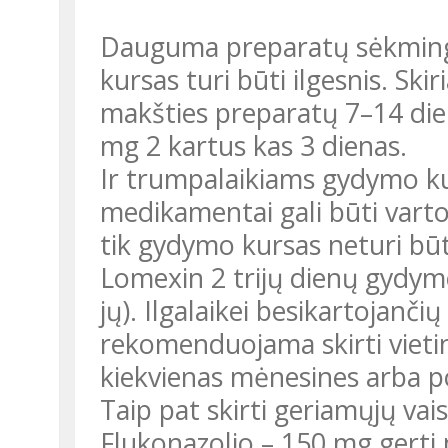
Dauguma preparatų sėkmingai
kursas turi būti ilgesnis. Ski
makšties preparatų 7–14 die
mg 2 kartus kas 3 dienas.
Ir trumpalaikiams gydymo kur
medikamentai gali būti varto
tik gydymo kursas neturi būt
Lomexin 2 trijų dienų gydym
jų). Ilgalaikei besikartojančių
rekomenduojama skirti vietin
kiekvienas mėnesines arba po
Taip pat skirti geriamųjų vais
Flukonazolio – 150 mg gerti