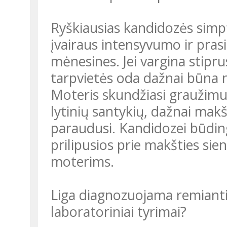
Ryškiausias kandidozės simpto
įvairaus intensyvumo ir prasi
mėnesines. Jei vargina stiprus
tarpvietės oda dažnai būna n
Moteris skundžiasi graužimu
lytinių santykių, dažnai mak
paraudusi. Kandidozei būdin
prilipusios prie makšties si
moterims.
Liga diagnozuojama remiantis
laboratoriniai tyrimai?