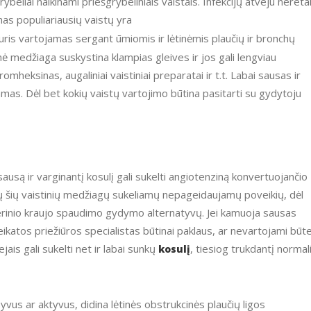
ybeliai naikinami priešgrybeliniais vaistais. Infekcijų atveju nereta
enas populiariausių vaistų yra
kuris vartojamas sergant ūmiomis ir lėtinėmis plaučių ir bronchų
inė medžiaga suskystina klampias gleives ir jos gali lengviau
bromheksinas, augaliniai vaistiniai preparatai ir t.t. Labai sausas ir
namas. Dėl bet kokių vaistų vartojimo būtina pasitarti su gydytoju
sių šių vaistinių medžiagų sukeliamų nepageidaujamų poveikių, dėl
arterinio kraujo spaudimo gydymo alternatyvų. Jei kamuoja sausas
veikatos priežiūros specialistas būtinai paklaus, ar nevartojami būt
vejais gali sukelti net ir labai sunkų
, tiesiog trukdantį normali
kosulį