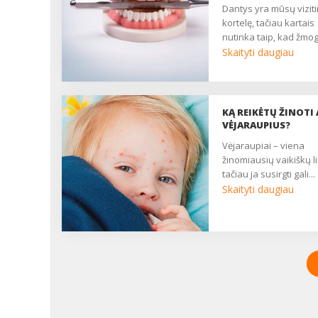
dantys yra mūsų vizitinė
kortelę, tačiau kartais
nutinka taip, kad žmog
Skaityti daugiau
KĄ REIKĖTŲ ŽINOTI 
VĖJARAUPIUS?
vėjaraupiai – viena
žinomiausių vaikiškų li
tačiau ja susirgti gali...
Skaityti daugiau