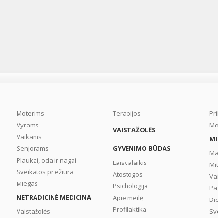
Moterims
Terapijos
Pr
Vyrams
Mo
VAISTAŽOLĖS
Vaikams
MI
Senjorams
GYVENIMO BŪDAS
Ma
Plaukai, oda ir nagai
Laisvalaikis
Mi
Sveikatos priežiūra
Atostogos
Va
Miegas
Psichologija
Pa
NETRADICINĖ MEDICINA
Apie meilę
Di
Profilaktika
Vaistažolės
Sv