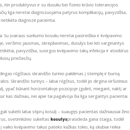
, itin produktyvus ir su dusuliu bei fizinio krūvio tolerancijos
aučių liga neretai diagnozuojama patyrus komplikacijų, pavyzdžiui,
i netikėta diagnozė pacientui.
e, veržimo jausmas, skrepliavimas, dusulys bei kiti varginantys
ikėtai, pavyzdžiui, susirgus kvėpavimo takų infekcija ir atsidūrus
ėlusių priežasčių.
s. Skrandžio turinys – labai rūgštus, todėl jis dirgina viršutinius
, ypač būnant horizontalioje pozicijoje (gulint, miegant, naktį ar
ur kas dažniau, nei apie tai pagalvoja šia liga sergantys pacientai.
prus, svetimkūnio sukeltas
prasideda gana staiga, todėl
kosulys
 į vaiko kvėpavimo takus pateko kažkas tokio, ką skubiai reikia