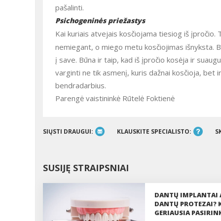
pašalinti.
Psichogeninės priežastys
Kai kuriais atvejais kosčiojama tiesiog iš įpročio
nemiegant, o miego metu kosčiojimas išnyksta. Būn
į save. Būna ir taip, kad iš įpročio kosėja ir suaugu
varginti ne tik asmenį, kuris dažnai kosčioja, bet
bendradarbius.
Parengė vaistininkė Rūtelė Foktienė
SIŲSTI DRAUGUI:
KLAUSKITE SPECIALISTO:
S
SUSIJĘ STRAIPSNIAI
DANTŲ IMPLANTAI 
DANTŲ PROTEZAI? 
GERIAUSIA PASIRIN