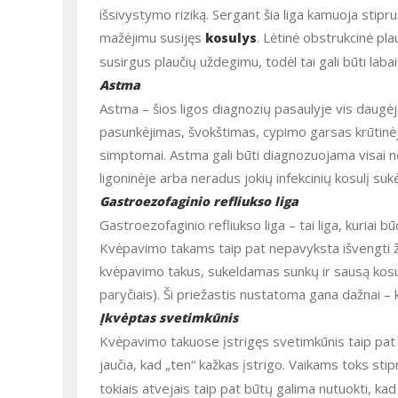
išsivystymo riziką. Sergant šia liga kamuoja stiprus
mažėjimu susijęs
. Lėtinė obstrukcinė pl
kosulys
susirgus plaučių uždegimu, todėl tai gali būti laba
Astma
Astma – šios ligos diagnozių pasaulyje vis daugėja. Su įvairaus sunkumo kosuliu neretai pasireiškia ir kvėpavimo
pasunkėjimas, švokštimas, cypimo garsas krūtinėj
simptomai. Astma gali būti diagnozuojama visai net
ligoninėje arba neradus jokių infekcinių kosulį suk
Gastroezofaginio refliukso liga
Gastroezofaginio refliukso liga – tai liga, kuriai būdingas rūgštaus skrandžio turinio pakilimas į stemplę ir burną.
Kvėpavimo takams taip pat nepavyksta išvengti žalo
kvėpavimo takus, sukeldamas sunkų ir sausą kosulį
paryčiais). Ši priežastis nustatoma gana dažnai – k
Įkvėptas svetimkūnis
Kvėpavimo takuose įstrigęs svetimkūnis taip pat gali sukelti labai stiprų kosulį – suaugęs pacientas dažniausiai žino ir
jaučia, kad „ten“ kažkas įstrigo. Vaikams toks sti
tokiais atvejais taip pat būtų galima nutuokti, kad