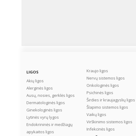
Kraujo ligos
LIGOS
Nervų sistemos ligos
Akių ligos
Onkologinės ligos
Alerginės ligos
Psichinės ligos
Ausų, nosies, gerklės ligos
Širdies ir kraujagyslių ligos
Dermatologinės ligos
Šlapimo sistemos ligos
Ginekologinės ligos
Vaikų ligos
Lytinės vyrų lygos
Virškinimo sistemos ligos
Endokrininės ir medžiagų
Infekcinės ligos
apykaitos ligos