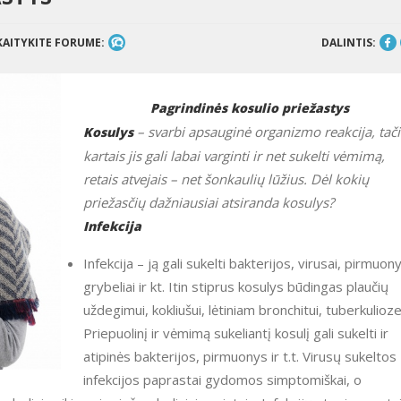
KAITYKITE FORUME:
DALINTIS:
Pagrindinės kosulio priežastys
– svarbi apsauginė organizmo reakcija, tač
Kosulys
kartais jis gali labai varginti ir net sukelti vėmimą,
retais atvejais – net šonkaulių lūžius. Dėl kokių
priežasčių dažniausiai atsiranda kosulys?
Infekcija
Infekcija – ją gali sukelti bakterijos, virusai, pirmuon
grybeliai ir kt. Itin stiprus kosulys būdingas plaučių
uždegimui, kokliušui, lėtiniam bronchitui, tuberkulioze
Priepuolinį ir vėmimą sukeliantį kosulį gali sukelti ir
atipinės bakterijos, pirmuonys ir t.t. Virusų sukeltos
infekcijos paprastai gydomos simptomiškai, o