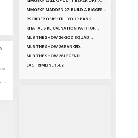
MMOEXP CALL OF DUTY BLACK OPS 7:...
MMOEXP MADDEN 27: BUILD A BIGGER...
RSORDER OSRS: FILL YOUR BANK...
KHATAL'S REJUVENATION PATH OF...
MLB THE SHOW 26 GOD SQUAD...
MLB THE SHOW 26 RANKED...
O
MLB THE SHOW 26 LEGEND...
LAC TRIMLINE 1.4.2
 ...