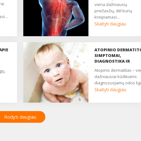
viena dažniausių
priežasčių, dėl kurių
us...
kreipiamasi...
Skaityti daugiau
APIE
ATOPINIO DERMATIT
SIMPTOMAI,
DIAGNOSTIKA IR
GYDYMAS
atopinis dermatitas – viena
gų,
dažniausiai kūdikiams
diagnozuojamų odos ligų.
Skaityti daugiau
Rodyti daugiau