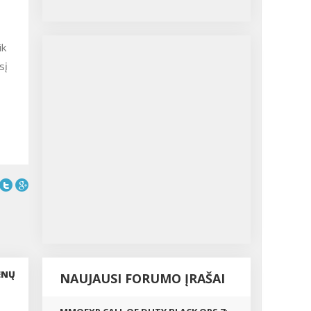
ik
sį
ENŲ
NAUJAUSI FORUMO ĮRAŠAI