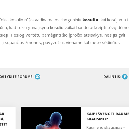
. Tokia kosulio rūšis vadinama psichogeniniu
, kai kosėjama t
kosuliu
a, kad tokiu gana įkyriu kosuliu vaikai bando atkreipti tėvų dėme
sieji. Tiesiog vertėtų pamėginti šio įpročio atsisakyti, nes jis gali
 ir jį supančius žmones, pavyzdžiui, viename kabinete sėdinčius
KAITYKITE FORUME:
DALINTIS:
AR
KAIP IŠVENGTI RAUM
KĄ
SKAUSMO?
KTI?
raumenų skausmas –