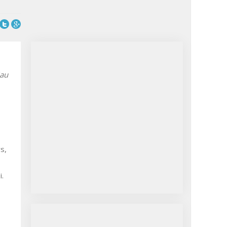
iau
ys,
i.