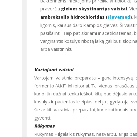
bakterinėms infekcijoms prireikia antibiotikų. Gr
praverčia
. Vi
gleives skystinantys vaistai
, 
ambroksolio hidrochloridas (
Flavamed
)
ligomis, kai susidaro klampios gleivės. Ši vaist
pasišalinti. Taip pat skiriami ir acetilcisteinas, 
varginantis kosulys ribotą laiką gali būti slopi
arba vaistininku.
Vartojami vaistai
Vartojami vaistiniai preparatai – gana intensyvų, sausą ir varginantį kosulį gali sukelti angiotenziną konvertuojančio
fermento (AKF) inhibitoriai. Tai vienas įprasčiau
kurio itin dažnai tenka ieškoti kitų padidėjusio 
kosulys ir pacientas kreipiasi dėl jo į gydytoją, s
šie ar kiti vaistiniai preparatai, kurie kai kuriais at
gyventi.
Rūkymas
Rūkymas – ilgalaikis rūkymas, nesvarbu, ar jis pasyvus ar aktyvus, didina lėtinės obstrukcinės plaučių ligos