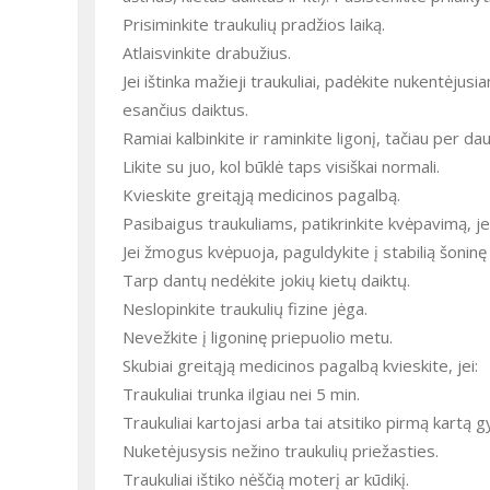
Prisiminkite traukulių pradžios laiką.
Atlaisvinkite drabužius.
Jei ištinka mažieji traukuliai, padėkite nukentėjusiam žmogui patogiai atsisėsti, patraukite visus pavojingus aplink
esančius daiktus.
Ramiai kalbinkite ir raminkite ligonį, tačiau per da
Likite su juo, kol būklė taps visiškai normali.
Kvieskite greitąją medicinos pagalbą.
Pasibaigus traukuliams, patikrinkite kvėpavimą, je
Jei žmogus kvėpuoja, paguldykite į stabilią šonin
Tarp dantų nedėkite jokių kietų daiktų.
Neslopinkite traukulių fizine jėga.
Nevežkite į ligoninę priepuolio metu.
Skubiai greitąją medicinos pagalbą kvieskite, jei:
Traukuliai trunka ilgiau nei 5 min.
Traukuliai kartojasi arba tai atsitiko pirmą kartą 
Nuketėjusysis nežino traukulių priežasties.
Traukuliai ištiko nėščią moterį ar kūdikį.