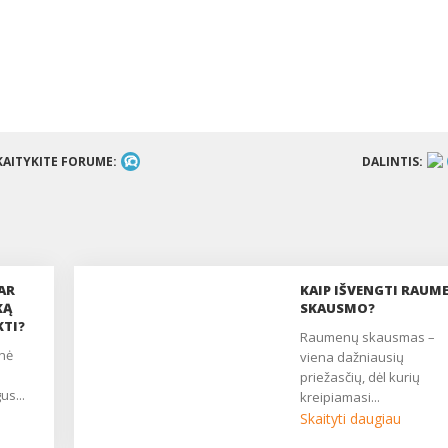
KAITYKITE FORUME:
DALINTIS:
AR
KAIP IŠVENGTI RAUM
KĄ
SKAUSMO?
KTI?
raumenų skausmas –
viena dažniausių
priežasčių, dėl kurių
us...
kreipiamasi...
Skaityti daugiau