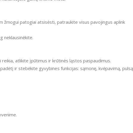
ug neklausinėkite.
i reikia, atlikite įpūtimus ir krūtinės ląstos paspaudimus.
ę padėtį ir stebėkite gyvybines funkcijas: sąmonę, kvėpavimą, pulsą
gyvenime.