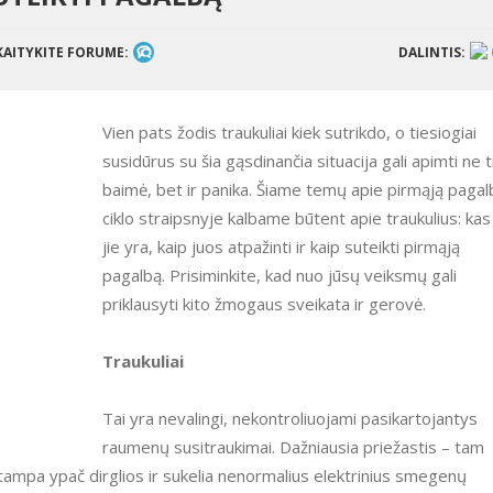
KAITYKITE FORUME:
DALINTIS:
Vien pats žodis traukuliai kiek sutrikdo, o tiesiogiai
susidūrus su šia gąsdinančia situacija gali apimti ne t
baimė, bet ir panika. Šiame temų apie pirmąją pagal
ciklo straipsnyje kalbame būtent apie traukulius: kas
jie yra, kaip juos atpažinti ir kaip suteikti pirmąją
pagalbą. Prisiminkite, kad nuo jūsų veiksmų gali
priklausyti kito žmogaus sveikata ir gerovė.
Traukuliai
Tai yra nevalingi, nekontroliuojami pasikartojantys
raumenų susitraukimai. Dažniausia priežastis – tam
tampa ypač dirglios ir sukelia nenormalius elektrinius smegenų