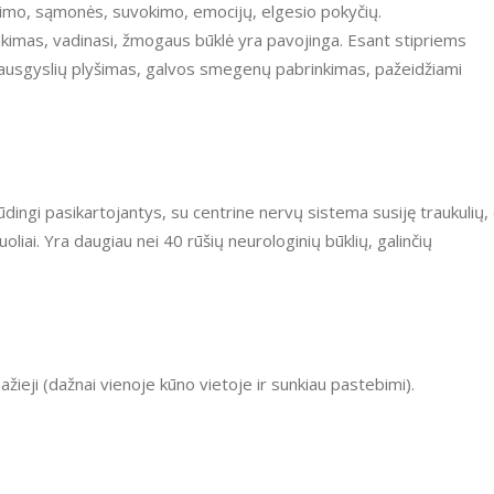
 jutimo, sąmonės, suvokimo, emocijų, elgesio pokyčių.
sausgyslių plyšimas, galvos smegenų pabrinkimas, pažeidžiami
liai. Yra daugiau nei 40 rūšių neurologinių būklių, galinčių
r mažieji (dažnai vienoje kūno vietoje ir sunkiau pastebimi).