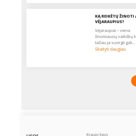
KĄ REIKĖTŲ ŽINOTI 
VĖJARAUPIUS?
vėjaraupiai – viena
žinomiausių vaikiškų li
tačiau ja susirgti gali...
Skaityti daugiau
Kraujo ligos
LIGOS