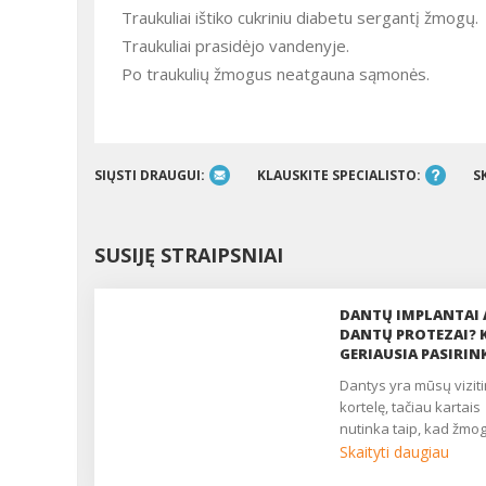
Traukuliai ištiko cukriniu diabetu sergantį žmogų.
Traukuliai prasidėjo vandenyje.
Po traukulių žmogus neatgauna sąmonės.
SIŲSTI DRAUGUI:
KLAUSKITE SPECIALISTO:
S
SUSIJĘ STRAIPSNIAI
DANTŲ IMPLANTAI 
DANTŲ PROTEZAI? 
GERIAUSIA PASIRIN
dantys yra mūsų vizitinė
kortelę, tačiau kartais
nutinka taip, kad žmog
Skaityti daugiau