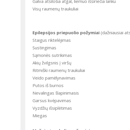
Galva atsilošia atgal, liemuo išsiriečia lanku
Visų raumenų traukuliai
Epilepsijos priepuolio požymiai
(dažniausiai at
Staigus riktelėjimas
Sustingimas
Sąmonės sutrikimas
Akių žvilgsnis į viršų
Ritmiški raumenų traukuliai
Veido pamėlynavimas
Putos iš burnos
Nevalingas šlapinimasis
Garsus kvėpavimas
Vyzdžių išsiplėtimas
Miegas