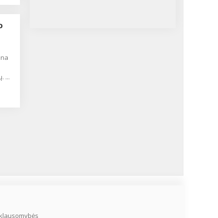
O
 ...
iklausomybės