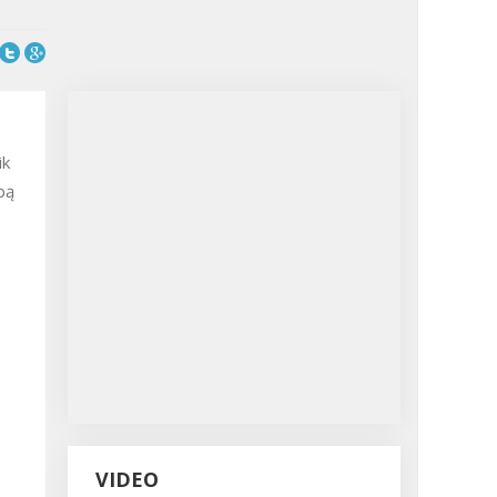
ik
bą
VIDEO