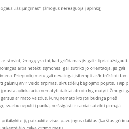
 žmogaus „išsijungimas“ (žmogus nereaguoja į aplinką)
oningas arba netekti sąmonės, gali sutrikti jo orientacija, jis gali
simena. Priepuolių metu gali nevalingai įsitempti ar/ir trūkčioti tam
ėti galūnių ar/ir veido tirpimas, skruzdėlių bėgiojimo pojūtis. Taip p
 įprasta aplinka arba nematyti daiktai atrodo lyg matyti. Žmogui ga
i garsus ar mato vaizdus, kurių nemato kiti (tai būdinga prieš
ų svarbu nepulti į paniką, neišsigąsti ir ramiai suteikti pirmąją
yti nukentėjėlio galvą kritimo metu.