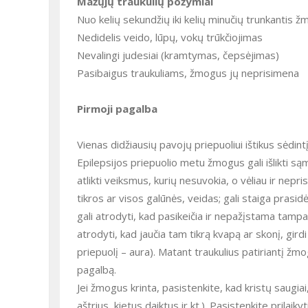
Mažųjų traukulių požymiai
Nuo kelių sekundžių iki kelių minučių trunkantis
Nedidelis veido, lūpų, vokų trūkčiojimas
Nevalingi judesiai (kramtymas, čepsėjimas)
Pasibaigus traukuliams, žmogus jų neprisimena
Pirmoji pagalba
Vienas didžiausių pavojų priepuoliui ištikus sėdintį ar stovintį žmogų yra tai, kad griūdamas jis gali stipriai užsigauti.
Epilepsijos priepuolio metu žmogus gali išlikti sąm
atlikti veiksmus, kurių nesuvokia, o vėliau ir nepri
tikros ar visos galūnės, veidas; gali staiga prasid
gali atrodyti, kad pasikeičia ir nepažįstama tampa
atrodyti, kad jaučia tam tikrą kvapą ar skonį, gird
priepuolį – aura). Matant traukulius patiriantį žmog
pagalbą.
Jei žmogus krinta, pasistenkite, kad kristų saugiai, prilaikykite jį, patraukite visus pavojingus daiktus (karštus gėrimus,
aštrius, kietus daiktus ir kt.). Pasistenkite prilaik