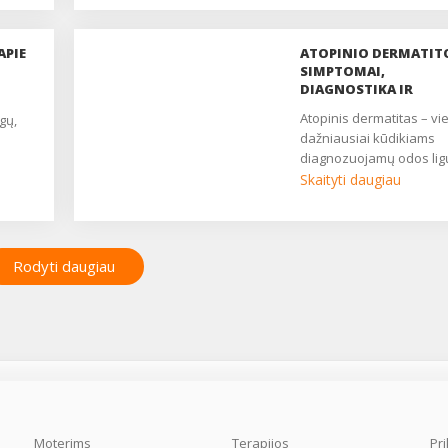
APIE
ATOPINIO DERMATIT
SIMPTOMAI,
DIAGNOSTIKA IR
GYDYMAS
atopinis dermatitas – viena
gų,
dažniausiai kūdikiams
diagnozuojamų odos ligų.
Skaityti daugiau
Rodyti daugiau
Moterims
Terapijos
Pr