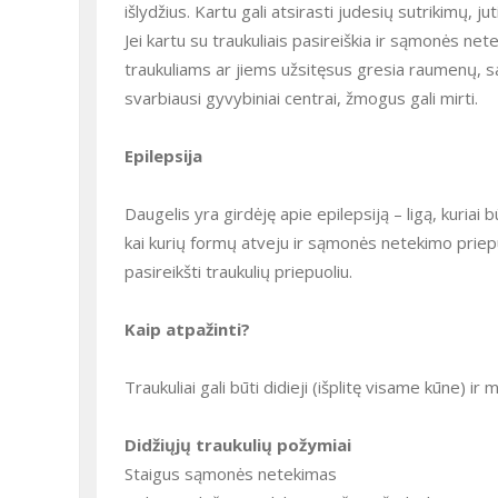
išlydžius. Kartu gali atsirasti judesių sutrikimų,
Jei kartu su traukuliais pasireiškia ir sąmonės netekimas, vadinasi, žmogaus būklė yra pavojinga. Esant stipriems
traukuliams ar jiems užsitęsus gresia raumenų, 
svarbiausi gyvybiniai centrai, žmogus gali mirti.
Epilepsija
Daugelis yra girdėję apie epilepsiją – ligą, kuriai būdingi pasikartojantys, su centrine nervų sistema susiję traukulių, o
kai kurių formų atveju ir sąmonės netekimo priepuo
pasireikšti traukulių priepuoliu.
Kaip atpažinti?
Traukuliai gali būti didieji (išplitę visame kūne) i
Didžiųjų traukulių požymiai
Staigus sąmonės netekimas