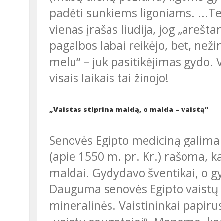
padėti sunkiems ligoniams. ...Te
vienas įrašas liudija, jog „areštan
pagalbos labai reikėjo, bet, neži
melu“ – juk pasitikėjimas gydo.
visais laikais tai žinojo!
„Vaistas stiprina maldą, o malda – vaistą“
Senovės
Egipto mediciną galima 
(apie 1550 m. pr. Kr.) rašoma, 
maldai. Gydydavo šventikai, o gy
Dauguma senovės Egipto vaistų buvo augalinės kilmės, dalis – gyvulinės ir
mineralinės. Vaistininkai papirus