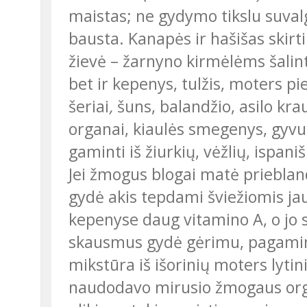
maistas; ne gydymo tikslu suval
bausta. Kanapės ir hašišas skirt
žievė – žarnyno kirmėlėms šalinti
bet ir kepenys, tulžis, moters pi
šeriai
,
šuns, balandžio, asilo krauj
organai, kiaulės smegenys, gyvuli
gaminti iš žiurkių, vėžlių, ispa
Jei žmogus blogai matė priebland
gydė akis tepdami šviežiomis jau
kepenyse daug vitamino A, o jo s
skausmus gydė gėrimu, pagamintu
mikstūra iš išorinių moters lyti
naudodavo mirusio žmogaus or