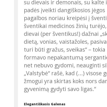
su dievais ir demonais, su kalte 
padės įveikti dangiškosios jėgos
pagalbos noriau kreipėsi į švent
šventikai medicinos žinių turėjo
dievai (per šventikus!) dažnai „
dietą, vonias, vaistažoles, pasiv
turi būti gražus, sveikas“
– tokia
formavo nepakantumą sergantiesi
net nebuvo gydomi, neauginti si
„Valstybė“
rašė, kad (...) visos
žmogui yra skirtas koks nors darba
gyvenimą gydyti savo ligas.“
Elegantiškasis Galenas