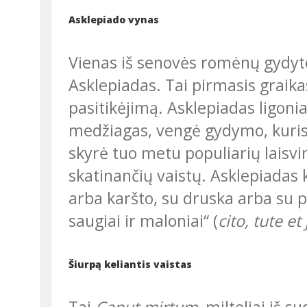
Asklepiado vynas
Vienas iš senovės romėnų gydytojų buvo iš Mažosios Azijos kilęs graikas
Asklepiadas. Tai pirmasis graik
pasitikėjimą. Asklepiadas ligoni
medžiagas, vengė gydymo, kuris 
skyrė tuo metu populiarių lais
skatinančių vaistų. Asklepiadas k
arba karšto, su druska arba su pi
saugiai ir maloniai“ (
cito, tute e
Šiurpą keliantis vaistas