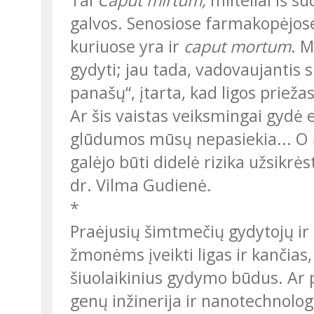
Tai
Caput mirtum,
milteliai iš s
galvos. Senosiose farmakopėjose
kuriuose yra ir
caput mortum
. M
gydyti; jau tada, vadovaujantis 
panašų“, įtarta, kad ligos priežas
Ar šis vaistas veiksmingai gydė epilepsiją? „Tokie įrodymai iš amžių
glūdumos mūsų nepasiekia... O
galėjo būti didelė rizika užsikrės
dr. Vilma Gudienė.
*
Praėjusių šimtmečių gydytojų ir mokslininkų, ieškojusių, kaip padėti
žmonėms įveikti ligas ir kančias
šiuolaikinius gydymo būdus. Ar 
genų inžinerija ir nanotechnolo