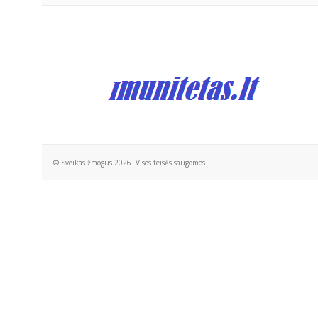
© Sveikas žmogus 2026. Visos teisės saugomos