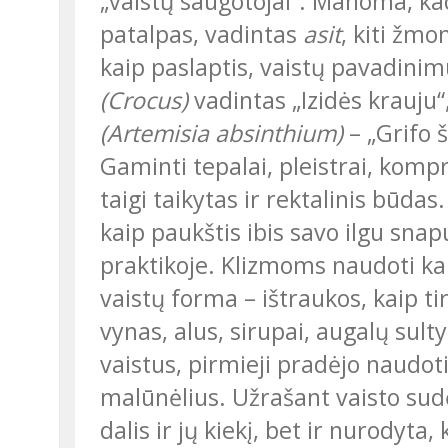
„vaistų saugotojai“. Manoma, kad
patalpas, vadintas
asit
, kiti žmo
kaip paslaptis, vaistų pavadinim
(Crocus)
vadintas „Izidės krauju“,
(Artemisia absinthium)
– „Grifo š
Gaminti tepalai, pleistrai, kompresai, nuovirai, piliulės. Taip pat žvakutės,
taigi taikytas ir rektalinis būdas
kaip paukštis ibis savo ilgu snap
praktikoje. Klizmoms naudoti kar
vaistų forma – ištraukos, kaip ti
vynas, alus, sirupai, augalų sult
vaistus, pirmieji pradėjo naudot
malūnėlius. Užrašant vaisto sud
dalis ir jų kiekį, bet ir nurodyta