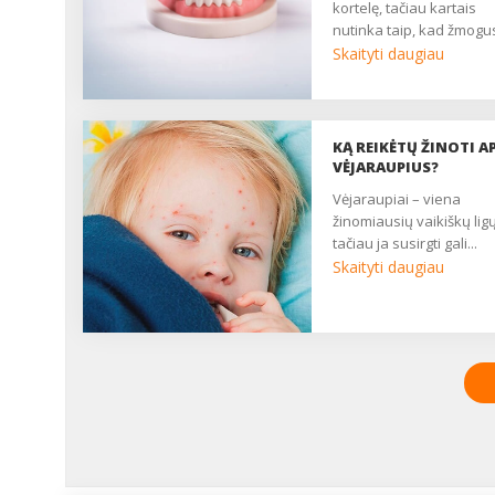
kortelę, tačiau kartais
nutinka taip, kad žmogus
Skaityti daugiau
KĄ REIKĖTŲ ŽINOTI AP
VĖJARAUPIUS?
vėjaraupiai – viena
žinomiausių vaikiškų ligų
tačiau ja susirgti gali...
Skaityti daugiau