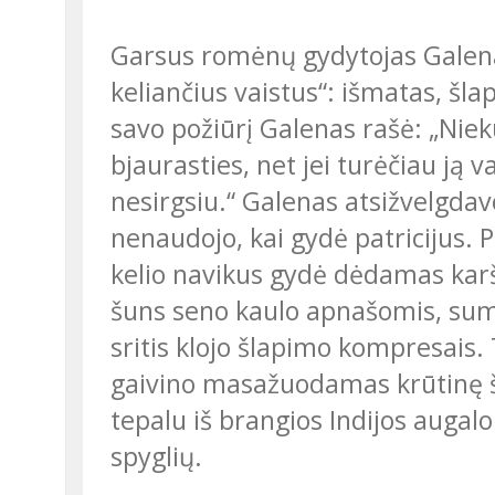
Garsus romėnų gydytojas Galenas (2 a.) gydydamas naudojo ir „šleikštulį
keliančius vaistus“: išmatas, šl
savo požiūrį Galenas rašė: „Niek
bjaurasties, net jei turėčiau ją
nesirgsiu.“ Galenas atsižvelgdav
nenaudojo, kai gydė patricijus.
kelio navikus gydė dėdamas kar
šuns seno kaulo apnašomis, sum
sritis klojo šlapimo kompresais
gaivino masažuodamas krūtinę ši
tepalu iš brangios Indijos augalo
spyglių.