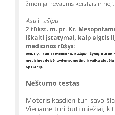
žmonija nevadins keistais ir neįt
Asu
ir
ašipu
2 tūkst. m. pr. Kr. Mesopotamijoje karaliaus įsakymu bazalto stulpe
iškalti įstatymai, kaip elgtis
medicinos rūšys:
asu
, t.y. liaudies medicina, ir
ašipu
– žynių, burtin
medicinos deivė, gydymo, motinų ir vaikų globėja
operaciją.
Nėštumo testas
Moteris kasdien turi savo šlapimu sudrėkinti du maišelius.
Viename turi būti miežiai, kit