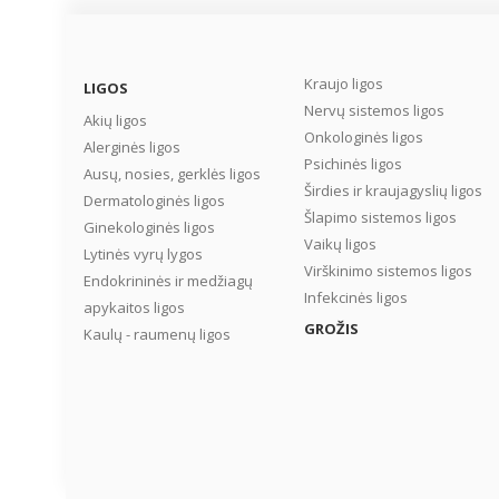
Kraujo ligos
LIGOS
Nervų sistemos ligos
Akių ligos
Onkologinės ligos
Alerginės ligos
Psichinės ligos
Ausų, nosies, gerklės ligos
Širdies ir kraujagyslių ligos
Dermatologinės ligos
Šlapimo sistemos ligos
Ginekologinės ligos
Vaikų ligos
Lytinės vyrų lygos
Virškinimo sistemos ligos
Endokrininės ir medžiagų
Infekcinės ligos
apykaitos ligos
GROŽIS
Kaulų - raumenų ligos