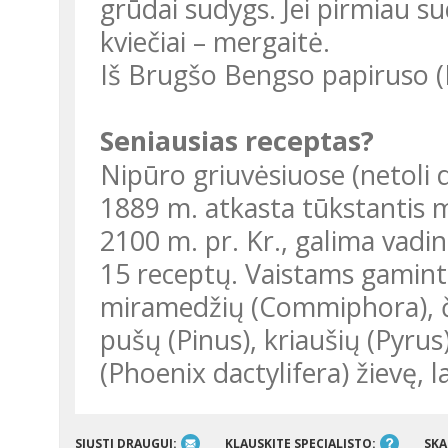
grūdai sudygs. Jei pirmiau su
kviečiai – mergaitė.
Iš Brugšo Bengso papiruso (E
Seniausias receptas?
Nipūro griuvėsiuose (netoli dabartinės Irako sostinės Bagdado)
1889 m. atkasta tūkstantis m
2100 m. pr. Kr., galima vadin
15 receptų. Vaistams gaminti 
miramedžių (Commiphora), čio
pušų (Pinus), kriaušių (Pyrus
(Phoenix dactylifera) žievę, l
SIŲSTI DRAUGUI:
KLAUSKITE SPECIALISTO:
SKA