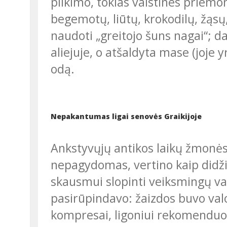
plikimo, tokias vaistines priemo
begemotų, liūtų, krokodilų, žąsų
naudoti „greitojo šuns nagai“; da
aliejuje, o atšaldyta mase (joje y
odą.
Nepakantumas ligai senovės Graikijoje
Ankstyvųjų antikos laikų žmonės ligas, ypač ilgai besitęsiančias ir
nepagydomas, vertino kaip didžia
skausmui slopinti veiksmingų vai
pasirūpindavo: žaizdos buvo val
kompresai, ligoniui rekomenduot