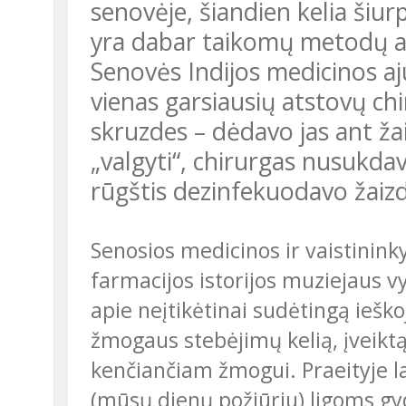
senovėje, šiandien kelia šiur
yra dabar taikomų metodų arc
Senovės Indijos medicinos a
vienas garsiausių atstovų ch
skruzdes – dėdavo jas ant žai
„valgyti“, chirurgas nusukdav
rūgštis dezinfekuodavo žaiz
Senosios medicinos ir vaistinink
farmacijos istorijos muziejaus vy
apie neįtikėtinai sudėtingą ieško
žmogaus stebėjimų kelią, įveiktą
kenčiančiam žmogui. Praeityje l
(mūsų dienų požiūriu) ligoms gydy