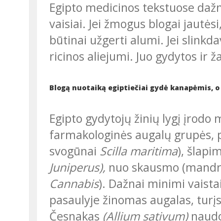
Egipto medicinos tekstuose daž
vaisiai. Jei žmogus blogai jautėsi
būtinai užgerti alumi. Jei slink
ricinos aliejumi. Juo gydytos ir ž
Blogą nuotaiką egiptiečiai gydė kanapėmis, o
Egipto gydytojų žinių lygį įrodo medicinos užrašuose nurodomos
farmakologinės augalų grupės, p
svogūnai
Scilla maritima
), šlapi
Juniperus),
nuo skausmo (mandr
Cannabis
). Dažnai minimi vaist
pasaulyje žinomas augalas, turįs 
Česnakas
(Allium sativum)
naudot