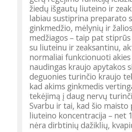
žiedų išgautų liuteino ir zea
labiau sustiprina preparato 
ginkmedžio, mėlynių ir žalios
medžiagos – taip pat stiprūs 
su liuteinu ir zeaksantinu, 
normaliai funkcionuoti akies
naudingas kraujo apytakos s
deguonies turinčio kraujo te
kad akims ginkmedis vertinga
tekėjimą į daug nervų turinči
Svarbu ir tai, kad šio maisto papildo sudėtyje yra labai didelė
liuteino koncentracija – net 
nėra dirbtinių dažiklių, kva