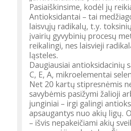
Pasiaiškinsime, kodėl jų reik
Antioksidantai – tai medžiagos, kurios apsaugo nuo žalingo
laisvųjų radikalų, t.y. toksi
įvairių gyvybinių procesų me
reikalingi, nes laisvieji radi
ląsteles.
Daugiausiai antioksidacinių savybių turi beta karotinas, vitaminai
C, E, A, mikroelementai selena
Net 20 kartų stipresnėmis ne
savybėmis pasižymi žalioji a
junginiai – irgi galingi antio
apsaugantys nuo akių ligų. O 
– išvis nepakeičiami akių svei