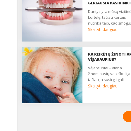
GERIAUSIA PASIRINKT
dantys yra mūsų vizitinė
kortelę, tačiau kartais
nutinka taip, kad žmogus
Skaityti daugiau
KĄ REIKĖTŲ ŽINOTI AP
VĖJARAUPIUS?
vėjaraupiai – viena
žinomiausių vaikiškų ligų
tačiau ja susirgti gali...
Skaityti daugiau