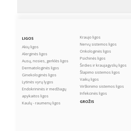
Kraujo ligos
LIGOS
Nervų sistemos ligos
Akių ligos
Onkologinės ligos
Alerginės ligos
Psichinės ligos
Ausų, nosies, gerklės ligos
Širdies ir kraujagyslių ligos
Dermatologinės ligos
Šlapimo sistemos ligos
Ginekologinės ligos
Vaikų ligos
Lytinės vyrų lygos
Virškinimo sistemos ligos
Endokrininės ir medžiagų
Infekcinės ligos
apykaitos ligos
GROŽIS
Kaulų - raumenų ligos