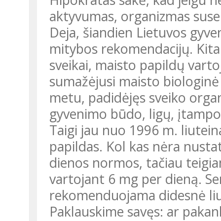
aktyvumas, organizmas suse
Deja, šiandien Lietuvos gyventojų mityba neatitinka sveikos
mitybos rekomendacijų. Kita
sveikai, maisto papildų vart
sumažėjusi maisto biologinė
metu, padidėjęs sveiko orga
gyvenimo būdo, ligų, įtampos
Taigi jau nuo 1996 m. liuteinas parduodamas kaip maisto
papildas. Kol kas nėra nust
dienos normos, tačiau teigia
vartojant 6 mg per dieną. Se
rekomenduojama didesnė liu
Paklauskime savęs: ar pakankamai suvartojame akių sveikatai