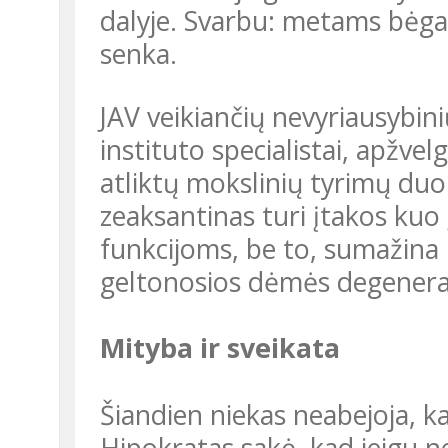
dalyje. Svarbu: metams bėgan
senka.
JAV veikiančių nevyriausybinių organizacijų Maisto technologų
instituto specialistai, apžve
atliktų mokslinių tyrimų duo
zeaksantinas turi įtakos kuo
funkcijoms, be to, sumažina r
geltonosios dėmės degenerac
Mityba ir sveikata
Šiandien niekas neabejoja, kad mityba – sveikatos pagrindas. Dar
Hipokratas sakė, kad jeigu n