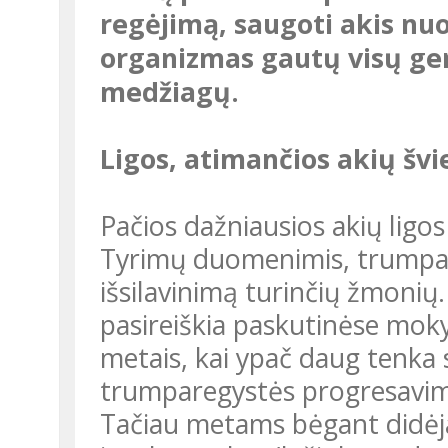
regėjimą, saugoti akis nuo
organizmas gautų visų ger
medžiagų.
Ligos, atimančios akių švi
Pačios dažniausios akių ligos – trumparegystė ir toliaregystė.
Tyrimų duomenimis, trumpar
išsilavinimą turinčių žmonių
pasireiškia paskutinėse mokyk
metais, kai ypač daug tenka 
trumparegystės progresavima
Tačiau metams bėgant didėja 