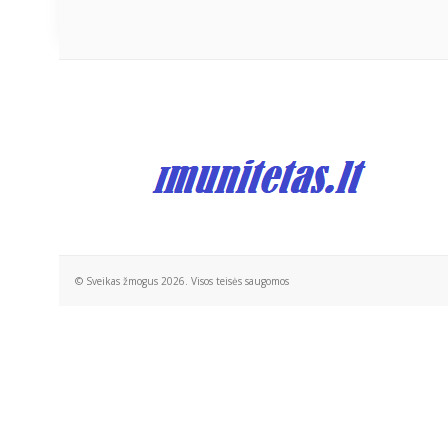
© Sveikas žmogus 2026. Visos teisės saugomos