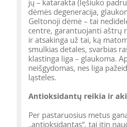
jų – katarakta (lęšiuko padr
dėmės degeneracija, glauko
Geltonoji dėmė – tai nedidelė sritis pačiame akies tinklainės
centre, garantuojanti aštrų 
ir atsakinga už tai, ką matome
smulkias detales, svarbias ra
klastinga liga – glaukoma. 
neišgydomas, nes liga pažeidž
ląsteles.
Antioksidantų reikia ir a
Per pastaruosius metus gana dažnai girdime žodį
„antioksidantas“, tai itin n