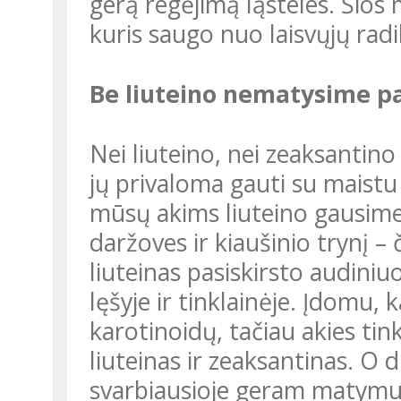
gerą regėjimą ląsteles. Šios 
kuris saugo nuo laisvųjų radik
Be liuteino nematysime p
Nei liuteino, nei zeaksantino pats organizmas nepagamina, todėl
jų privaloma gauti su maistu
mūsų akims liuteino gausime 
daržoves ir kiaušinio trynį 
liuteinas pasiskirsto audiniu
lęšyje ir tinklainėje. Įdomu,
karotinoidų, tačiau akies tink
liuteinas ir zeaksantinas. O d
svarbiausioje geram matymu