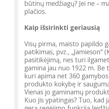
būtinų medžiagų? Jei ne – m
plačios.
Kaip išsirinkti geriausią
Visų pirma, maisto papildo gamintojas turi būti gerai žinomas ir
patikimas, pvz., „Jamieson“ (
pasitikėjimą, nes turi ilgam
gamina jau nuo 1922 m. Be to
kuri apima net 360 gamybos k
produkto kokybę ir saugumą
Vienas jo gaminamų produk
Kuo jis ypatingas? Tuo, kad jame yra jau minėtų akims svarbių
gerą regėjimo funkciją leidž