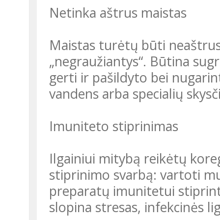
Netinka aštrus maistas
Maistas turėtų būti neaštrus
„negraužiantys“. Būtina sugr
gerti ir pašildyto bei nugari
vandens arba specialių skysč
Imuniteto stiprinimas
Ilgainiui mitybą reikėtų kor
stiprinimo svarbą: vartoti mu
preparatų imunitetui stiprin
slopina stresas, infekcinės li