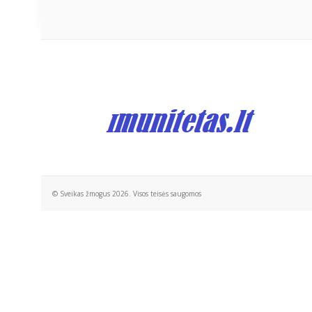
© Sveikas žmogus 2026. Visos teisės saugomos