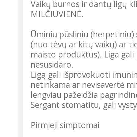
Vaikų burnos ir dantų ligų k
MILČIUVIENĖ.
Ūminiu pūsliniu (herpetiniu) stomatitu užsikrečiama oro lašeliniu
(nuo tėvų ar kitų vaikų) ar t
maisto produktus). Liga gali 
nesusidaro.
Ligą gali išprovokuoti imu
netinkama ar nevisavertė mi
lengviau pažeidžia pagrindinė
Sergant stomatitu, gali vysty
Pirmieji simptomai