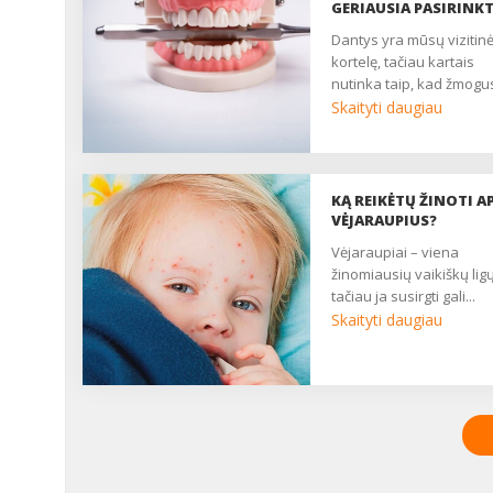
GERIAUSIA PASIRINKT
dantys yra mūsų vizitinė
kortelę, tačiau kartais
nutinka taip, kad žmogus
Skaityti daugiau
KĄ REIKĖTŲ ŽINOTI AP
VĖJARAUPIUS?
vėjaraupiai – viena
žinomiausių vaikiškų ligų
tačiau ja susirgti gali...
Skaityti daugiau