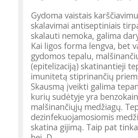
Gydoma vaistais karščiavimui
skalavimai antiseptiniais tirp
skalauti nemoka, galima daryti
Kai ligos forma lengva, bet 
gydomos tepalu, malšinančiu
(epitelizaciją) skatinantieji 
imunitetą stiprinančių priem
Skausmą įveikti galima tepan
kurių sudėtyje yra benzokai
malšinančiųjų medžiagų. Tep
dezinfekuojamosiomis medžia
skatina gijimą. Taip pat tinka 
bei. D.