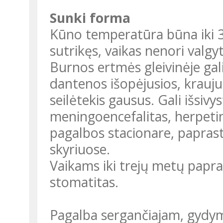
Sunki forma
Kūno temperatūra būna iki 3
sutrikęs, vaikas nenori valgyti
Burnos ertmės gleivinėje gal
dantenos išopėjusios, krauju
seilėtekis gausus. Gali išsivy
meningoencefalitas, herpetini
pagalbos stacionare, paprasta
skyriuose.
Vaikams iki trejų metų papr
stomatitas.
Pagalba sergančiajam, gyd