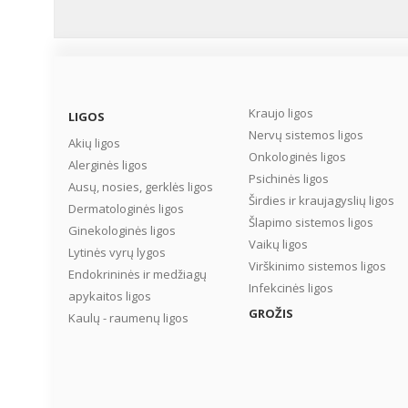
Kraujo ligos
LIGOS
Nervų sistemos ligos
Akių ligos
Onkologinės ligos
Alerginės ligos
Psichinės ligos
Ausų, nosies, gerklės ligos
Širdies ir kraujagyslių ligos
Dermatologinės ligos
Šlapimo sistemos ligos
Ginekologinės ligos
Vaikų ligos
Lytinės vyrų lygos
Virškinimo sistemos ligos
Endokrininės ir medžiagų
Infekcinės ligos
apykaitos ligos
GROŽIS
Kaulų - raumenų ligos