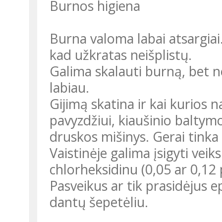
Burnos higiena
Burna valoma labai atsargiai.
kad užkratas neišplistų.
Galima skalauti burną, bet ne
labiau.
Gijimą skatina ir kai kurios
pavyzdžiui, kiaušinio baltymo
druskos mišinys. Gerai tink
Vaistinėje galima įsigyti vei
chlorheksidinu (0,05 ar 0,12 p
Pasveikus ar tik prasidėjus ep
dantų šepetėliu.