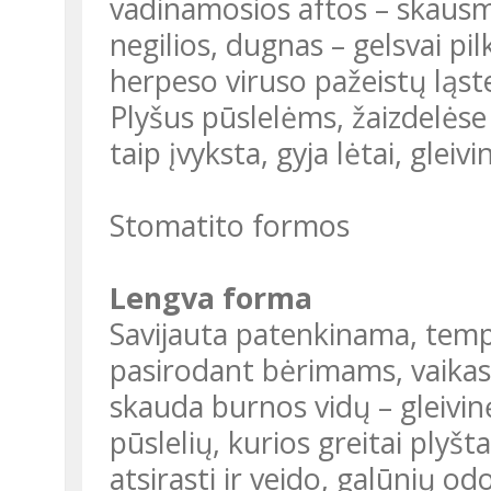
vadinamosios aftos – skausmi
negilios, dugnas – gelsvai pi
herpeso viruso pažeistų ląste
Plyšus pūslelėms, žaizdelėse g
taip įvyksta, gyja lėtai, glei
Stomatito formos
Lengva forma
Savijauta patenkinama, temp
pasirodant bėrimams, vaikas g
skauda burnos vidų – gleivin
pūslelių, kurios greitai plyšt
atsirasti ir veido, galūnių od