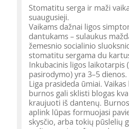
Stomatitu serga ir maži vaikai
suaugusieji.
Vaikams dažnai ligos simpto
dantukams – sulaukus mažda
žemesnio socialinio sluoksni
stomatitu sergama du kartu
Inkubacinis ligos laikotarpi
pasirodymo) yra 3–5 dienos.
Liga prasideda ūmiai. Vaikas k
burnos gali sklisti blogas kva
kraujuoti iš dantenų. Burnos 
aplink lūpas formuojasi pavie
skysčio, arba tokių pūslelių 