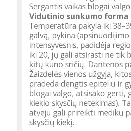
Sergantis vaikas blogai valgo
Vidutinio sunkumo forma
Temperatūra pakyla iki 38–3
galvą, pykina (apsinuodijimo
intensyvesnis, padidėja regi
iki 20, jų gali atsirasti ne tik
kitų kūno sričių. Dantenos pa
Žaizdelės vienos užgyja, kito
pradeda dengtis epiteliu ir gy
blogai valgo, atsisako gerti, g
kiekio skysčių netekimas). Ta
atveju gali prireikti medikų 
skysčių kiekį.