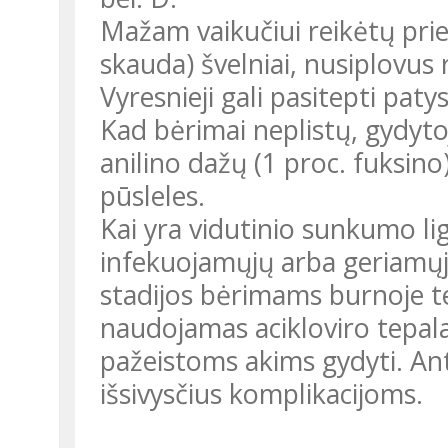
Mažam vaikučiui reikėtų prieš
skauda) švelniai, nusiplovus 
Vyresnieji gali pasitepti patys
Kad bėrimai neplistų, gydytoj
anilino dažų (1 proc. fuksino
pūsleles.
Kai yra vidutinio sunkumo lig
infekuojamųjų arba geriamųj
stadijos bėrimams burnoje tept
naudojamas acikloviro tepala
pažeistoms akims gydyti. An
išsivysčius komplikacijoms.