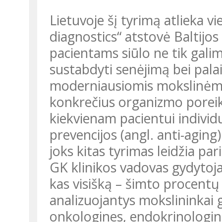
Lietuvoje šį tyrimą atlieka vi
diagnostics“ atstovė Baltijos š
pacientams siūlo ne tik galim
sustabdyti senėjimą bei pala
moderniausiomis mokslinėmis
konkrečius organizmo poreiki
kiekvienam pacientui individ
prevencijos (angl. anti-agin
joks kitas tyrimas leidžia pa
GK klinikos vadovas gydytoj
kas visišką – šimto procent
analizuojantys mokslininkai 
onkologines, endokrinologines