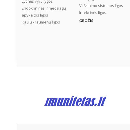
Lytinės vyrų lygos
Virškinimo sistemos ligos
Endokrininės ir medžiagų
Infekcinės ligos
apykaitos ligos
GROŽIS
Kaulų - raumenų ligos