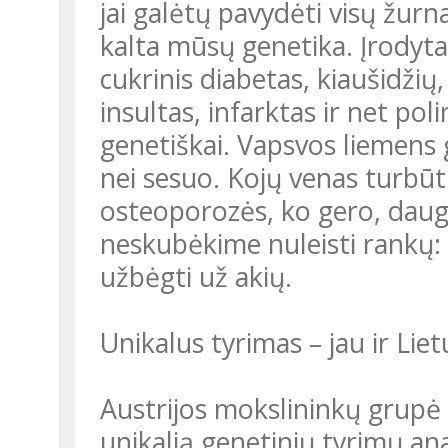
jai galėtų pavydėti visų žur
kalta mūsų genetika. Įrodyta
cukrinis diabetas, kiaušidžių
insultas, infarktas ir net pol
genetiškai. Vapsvos liemens 
nei sesuo. Kojų venas turbūt
osteoporozės, ko gero, dau
neskubėkime nuleisti rankų: 
užbėgti už akių.
Unikalus tyrimas – jau ir Liet
Austrijos mokslininkų grupė
unikalią genetinių tyrimų ana