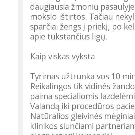
daugiausia žmonių pasaulyje 
mokslo ištirtos. Tačiau nekyla
sparčiai žengs į priekį, po k
apie tūkstančius ligų.
Kaip viskas vyksta
Tyrimas užtrunka vos 10 minu
Reikalingos tik vidinės žando 
paima specialiomis lazdelėm
Valandą iki procedūros pacie
Natūralios gleivinės mėginiai
klinikos siunčiami partneria