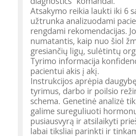
diagnostics“ komandai.
Atsakymo reikia laukti iki 6 s
užtrunka analizuodami paci
rengdami rekomendacijas. Jos
numatantis, kaip nuo šiol žm
gresiančių ligų, sulėtintų or
Tyrimo informacija konfidenci
pacientui akis į akį.
Instrukcijos aprėpia daugybę 
tyrimus, darbo ir poilsio reži
schema. Genetinė analizė tik
galime sureguliuoti hormonų 
pusiausvyrą ir atsilaikyti pri
labai tiksliai parinkti ir tin