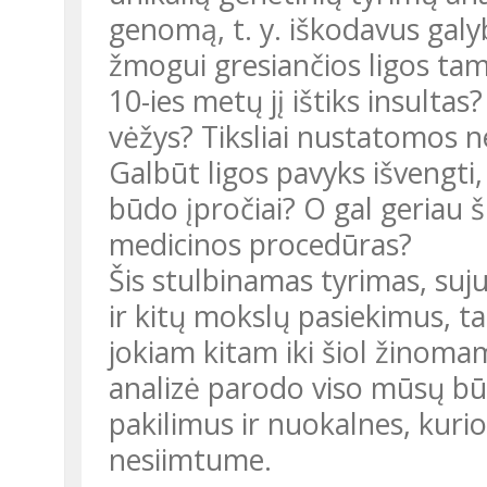
genomą, t. y. iškodavus galy
žmogui gresiančios ligos ta
10-ies metų jį ištiks insultas
vėžys? Tiksliai nustatomos n
Galbūt ligos pavyks išvengti,
būdo įpročiai? O gal geriau š
medicinos procedūras?
Šis stulbinamas tyrimas, suj
ir kitų mokslų pasiekimus, ta
jokiam kitam iki šiol žinoma
analizė parodo viso mūsų bū
pakilimus ir nuokalnes, kurios
nesiimtume.