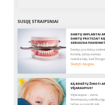
SUSIJĘ STRAIPSNIAI
DANTŲ IMPLANTAI A
DANTŲ PROTEZAI? KĄ
GERIAUSIA PASIRINKT
dantys yra mūsų vizitinė
kortelę, tačiau kartais
nutinka taip, kad žmogus
Skaityti daugiau
KĄ REIKĖTŲ ŽINOTI AP
VĖJARAUPIUS?
vėjaraupiai – viena
žinomiausių vaikiškų ligų
tačiau ja susirgti gali...