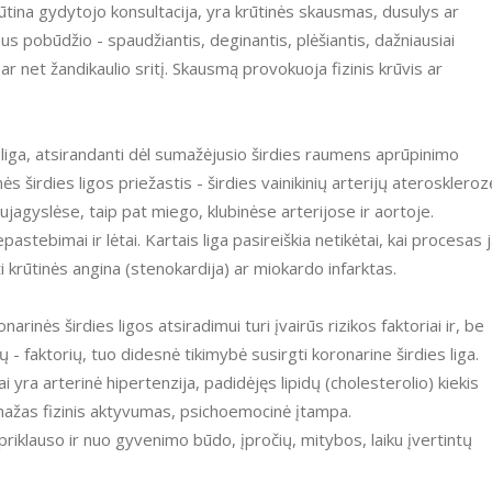
būtina gydytojo konsultacija, yra krūtinės skausmas, dusulys ar
aus pobūdžio - spaudžiantis, deginantis, plėšiantis, dažniausiai
 ar net žandikaulio sritį. Skausmą provokuoja fizinis krūvis ar
es liga, atsirandanti dėl sumažėjusio širdies raumens aprūpinimo
s širdies ligos priežastis - širdies vainikinių arterijų ateroskleroz
jagyslėse, taip pat miego, klubinėse arterijose ir aortoje.
stebimai ir lėtai. Kartais liga pasireiškia netikėtai, kai procesas 
ūti krūtinės angina (stenokardija) ar miokardo infarktas.
rinės širdies ligos atsiradimui turi įvairūs rizikos faktoriai ir, be
- faktorių, tuo didesnė tikimybė susirgti koronarine širdies liga.
ai yra arterinė hipertenzija, padidėjęs lipidų (cholesterolio) kiekis
 mažas fizinis aktyvumas, psichoemocinė įtampa.
riklauso ir nuo gyvenimo būdo, įpročių, mitybos, laiku įvertintų