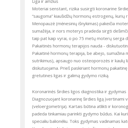
Liga ir amžius
Moteriai senstant, rizika susirgti koronarine šird
“saugoma” kiaušidžių hormonų estrogenų, kurių reik
Menopauzė (mėnesinių išnykimas) pakeičia moter
sumažėja, ir nors moterys pradeda sirgti dešimč
taip pat kaip vyrai, o po 75 metų moterų serga d
Pakaitinės hormonų terapijos nauda - diskutuotin
Pakaitinė hormonų terapija, be abejo, sumažina 
sutrikimus), apsaugo nuo osteoporozės ir kaulų lū
diskutuojama. Prieš paskiriant hormonų pakaitinę 
gretutines ligas ir galimą gydymo riziką.
Koronarinės širdies ligos diagnostika ir gydymas
Diagnozuojant koronarinę širdies ligą įvertinami vis
(veloergometrija). Kartais būtina atlikti ir koronog
padeda tinkamiau parinkti gydymo būdus. Kai kuriai
specialiu balionėliu. Toks gydymas vadinamas kate