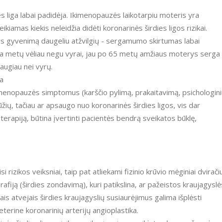
ies liga labai padidėja. Ikimenopauzės laikotarpiu moteris yra
iamas kiekis neleidžia didėti koronarinės širdies ligos rizikai.
s gyvenimą daugeliu atžvilgių - sergamumo skirtumas labai
ia metų vėliau negu vyrai, jau po 65 metų amžiaus moterys serga
augiau nei vyrų.
a
menopauzės simptomus (karščio pylimą, prakaitavimą, psichologin
žių, tačiau ar apsaugo nuo koronarinės širdies ligos, vis dar
terapiją, būtina įvertinti pacientės bendrą sveikatos būklę,
i rizikos veiksniai, taip pat atliekami fizinio krūvio mėginiai dvirači
rafiją (širdies zondavimą), kuri patikslina, ar pažeistos kraujagyslė
s atvejais širdies kraujagyslių susiaurėjimus galima išplėsti
terine koronarinių arterijų angioplastika.