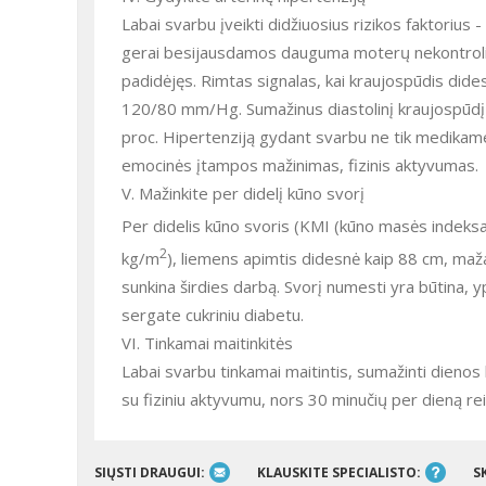
Labai svarbu įveikti didžiuosius rizikos faktorius -
gerai besijausdamos dauguma moterų nekontroliuo
padidėjęs. Rimtas signalas, kai kraujospūdis did
120/80 mm/Hg. Sumažinus diastolinį kraujospūdį 
proc. Hipertenziją gydant svarbu ne tik medikamen
emocinės įtampos mažinimas, fizinis aktyvumas.
V. Mažinkite per didelį kūno svorį
Per didelis kūno svoris (KMI (kūno masės indeksa
2
kg/m
), liemens apimtis didesnė kaip 88 cm, mažas
sunkina širdies darbą. Svorį numesti yra būtina, y
sergate cukriniu diabetu.
VI. Tinkamai maitinkitės
Labai svarbu tinkamai maitintis, sumažinti dienos k
su fiziniu aktyvumu, nors 30 minučių per dieną rei
SIŲSTI DRAUGUI:
KLAUSKITE SPECIALISTO:
S