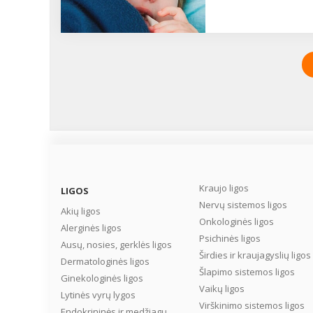
Kraujo ligos
LIGOS
Nervų sistemos ligos
Akių ligos
Onkologinės ligos
Alerginės ligos
Psichinės ligos
Ausų, nosies, gerklės ligos
Širdies ir kraujagyslių ligos
Dermatologinės ligos
Šlapimo sistemos ligos
Ginekologinės ligos
Vaikų ligos
Lytinės vyrų lygos
Virškinimo sistemos ligos
Endokrininės ir medžiagų