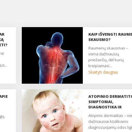
AR
KAIP IŠVENGTI RAUM
KĄ
SKAUSMO?
KTI?
raumenų skausmas –
viena dažniausių
priežasčių, dėl kurių
us...
kreipiamasi...
Skaityti daugiau
APIE
ATOPINIO DERMATIT
SIMPTOMAI,
DIAGNOSTIKA IR
GYDYMAS
atopinis dermatitas – viena
gų,
dažniausiai kūdikiams
diagnozuojamų odos ligų.