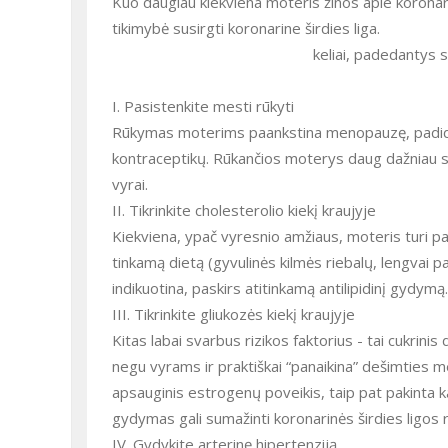
Kuo daugiau kiekviena moteris žinos apie koronari
tikimybė susirgti koronarine širdies liga.
keliai, padedantys s
I. Pasistenkite mesti rūkyti
Rūkymas moterims paankstina menopauzę, padidina
kontraceptikų. Rūkančios moterys daug dažniau s
vyrai.
II. Tikrinkite cholesterolio kiekį kraujyje
Kiekviena, ypač vyresnio amžiaus, moteris turi pas
tinkamą dietą (gyvulinės kilmės riebalų, lengvai pa
indikuotina, paskirs atitinkamą antilipidinį gydymą.
III. Tikrinkite gliukozės kiekį kraujyje
Kitas labai svarbus rizikos faktorius - tai cukrin
negu vyrams ir praktiškai “panaikina” dešimties 
apsauginis estrogenų poveikis, taip pat pakinta kai
gydymas gali sumažinti koronarinės širdies ligos r
IV. Gydykite arterinę hipertenziją