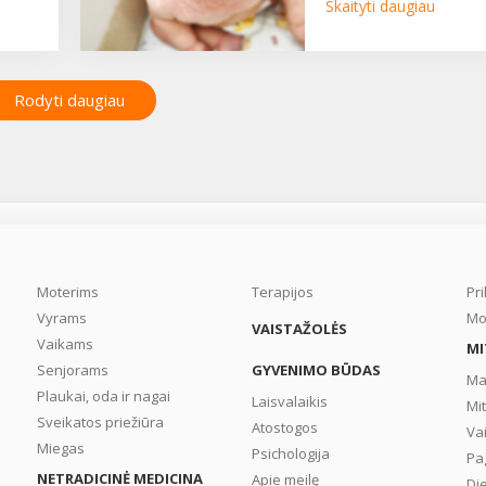
Skaityti daugiau
Rodyti daugiau
Moterims
Terapijos
Pr
Vyrams
Mo
VAISTAŽOLĖS
Vaikams
MI
Senjorams
GYVENIMO BŪDAS
Ma
Plaukai, oda ir nagai
Laisvalaikis
Mi
Sveikatos priežiūra
Atostogos
Va
Miegas
Psichologija
Pa
NETRADICINĖ MEDICINA
Apie meilę
Di