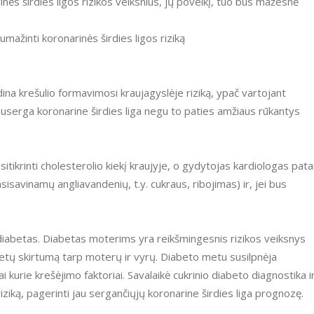
nės širdies ligos rizikos veiksnius, jų poveikį, tuo bus mažesnė
umažinti koronarinės širdies ligos riziką
 krešulio formavimosi kraujagyslėje riziką, ypač vartojant
userga koronarine širdies liga negu to paties amžiaus rūkantys
itikrinti cholesterolio kiekį kraujyje, o gydytojas kardiologas pata
sisavinamų angliavandenių, t.y. cukraus, ribojimas) ir, jei bus
is diabetas. Diabetas moterims yra reikšmingesnis rizikos veiksnys
metų skirtumą tarp moterų ir vyrų. Diabeto metu susilpnėja
 kurie krešėjimo faktoriai. Savalaikė cukrinio diabeto diagnostika i
iziką, pagerinti jau sergančiųjų koronarine širdies liga prognozę.