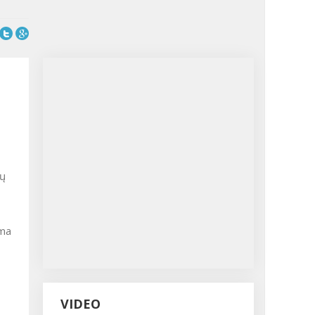
rų
uma
VIDEO