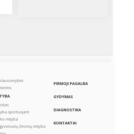
iklausomybės
PIRMOJI PAGALBA
terims
TYBA
GYDYMAS
istas
DIAGNOSTIKA
tyba sportuojant
iko mityba
KONTAKTAI
gyvenusių žmonių mityba
etos