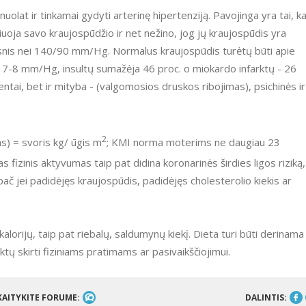
 nuolat ir tinkamai gydyti arterinę hipertenziją. Pavojinga yra tai, k
ja savo kraujospūdžio ir net nežino, jog jų kraujospūdis yra
esnis nei 140/90 mm/Hg. Normalus kraujospūdis turėtų būti apie
7-8 mm/Hg, insultų sumažėja 46 proc. o miokardo infarktų - 26
tai, bet ir mityba - (valgomosios druskos ribojimas), psichinės ir
2
s) = svoris kg/ ūgis m
; KMI norma moterims ne daugiau 23
 fizinis aktyvumas taip pat didina koronarinės širdies ligos riziką,
pač jei padidėjęs kraujospūdis, padidėjęs cholesterolio kiekis ar
alorijų, taip pat riebalų, saldumynų kiekį. Dieta turi būti derinama
ktų skirti fiziniams pratimams ar pasivaikščiojimui.
KAITYKITE FORUME:
DALINTIS: