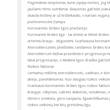
Pagrindiniai simptomai, kurie įspėja moterį, jog 
jaučiami ritmo sutrikimai. Skausmas gali būti įvair
skauda krūtinę ar už krūtinkaulio, o kartais nugarą
psichoemocinė įtampa.
Koronarinės širdies ligos priežastys
Koronarinė širdies liga - tai ūminė ar lėtinė širdi
arteriniu krauju - deguonimi. Svarbiausia koronarinė
Aterosklerozinės plokštelės randamos širdies krau
Aterosklerozė dažnai prasideda ir progresuoja nepa
labai progresavęs, o klinikinė ligos išraiška gali b
Rizikos faktoriai
Lemiamą reikšmę aterosklerozės, vadinasi, ir korona
abejo, paveldimumas. Kuo daugiau rizikos veiksnių 
Svarbiausi koronarinės širdies ligos rizikos faktori
kraujyje, rūkymas, cukrinis diabetas, nutukimas,
Moters sveikata, gera savijauta, ilgaamžiškumas p
rizikos veiksnių bei kitų gretutinių ligų.