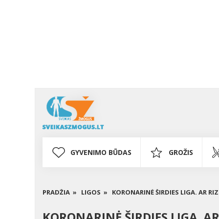
GYVENIMO BŪDAS
GROŽIS
PRADŽIA »
LIGOS »
KORONARINĖ ŠIRDIES LIGA. AR RI
KORONARINĖ ŠIRDIES LIGA. A