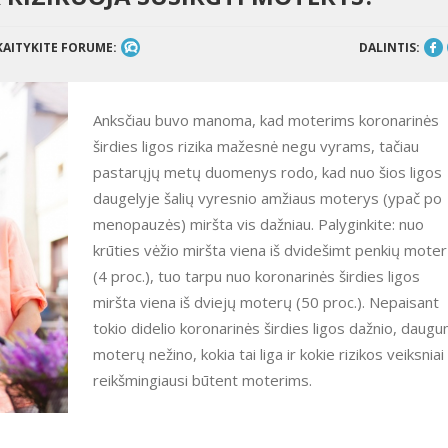
KAITYKITE FORUME:
DALINTIS:
Anksčiau buvo manoma, kad moterims koronarinės
širdies ligos rizika mažesnė negu vyrams, tačiau
pastarųjų metų duomenys rodo, kad nuo šios ligos
daugelyje šalių vyresnio amžiaus moterys (ypač po
menopauzės) miršta vis dažniau. Palyginkite: nuo
krūties vėžio miršta viena iš dvidešimt penkių mote
(4 proc.), tuo tarpu nuo koronarinės širdies ligos
miršta viena iš dviejų moterų (50 proc.). Nepaisant
tokio didelio koronarinės širdies ligos dažnio, daug
moterų nežino, kokia tai liga ir kokie rizikos veiksniai
reikšmingiausi būtent moterims.