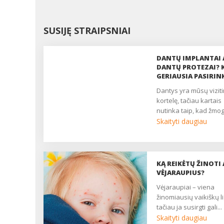
SUSIJĘ STRAIPSNIAI
DANTŲ IMPLANTAI 
DANTŲ PROTEZAI? 
GERIAUSIA PASIRIN
dantys yra mūsų vizitinė
kortelę, tačiau kartais
nutinka taip, kad žmog
Skaityti daugiau
KĄ REIKĖTŲ ŽINOTI 
VĖJARAUPIUS?
vėjaraupiai – viena
žinomiausių vaikiškų li
tačiau ja susirgti gali...
Skaityti daugiau