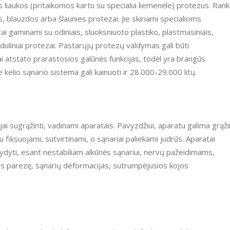
s liaukos (pritaikomos kartu su specialia liemenėle) protezus. Ran
os, blauzdos arba šlaunies protezai. Jie skiriami specialioms
i gaminami su odiniais, sluoksniuoto plastiko, plastmasiniais,
oduliniai protezai. Pastarųjų protezų valdymas gali būti
kai atstato prarastosios galūnės funkcijas, todėl yra brangūs.
 kelio sąnario sistema gali kainuoti ir 28.000-29.000 litų.
nkcijai sugrąžinti, vadinami aparatais. Pavyzdžiui, aparatu galima grąži
 fiksuojami, sutvirtinami, o sąnariai paliekami judrūs. Aparatai
s gydyti, esant nestabiliam alkūnės sąnariui, nervų pažeidimams,
os parezę, sąnarių deformacijas, sutrumpėjusios kojos