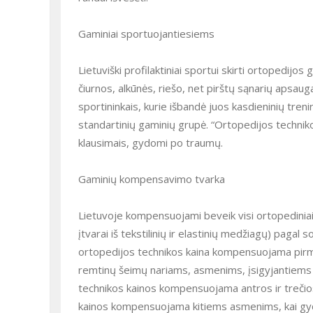
Gaminiai sportuojantiesiems
Lietuviški profilaktiniai sportui skirti ortopedijo
čiurnos, alkūnės, riešo, net pirštų sąnarių apsaug
sportininkais, kurie išbandė juos kasdieninių tre
standartinių gaminių grupė. “Ortopedijos techniko
klausimais, gydomi po traumų.
Gaminių kompensavimo tvarka
Lietuvoje kompensuojami beveik visi ortopediniai 
įtvarai iš tekstilinių ir elastinių medžiagų) pagal 
ortopedijos technikos kaina kompensuojama pirmos
remtinų šeimų nariams, asmenims, įsigyjantiems 
technikos kainos kompensuojama antros ir trečio
kainos kompensuojama kitiems asmenims, kai gydymu