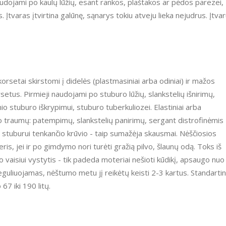
audojami po kaulų lūžių, esant rankos, plaštakos ar pėdos parezei,
 Įtvaras įtvirtina galūnę, sąnarys tokiu atveju lieka nejudrus. Įtva
etai skirstomi į didelės (plastmasiniai arba odiniai) ir mažos
korsetus. Pirmieji naudojami po stuburo lūžių, slankstelių išnirimų,
nio stuburo iškrypimui, stuburo tuberkuliozei. Elastiniai arba
uro traumų: patempimų, slankstelių panirimų, sergant distrofinėmis
stuburui tenkančio krūvio - taip sumažėja skausmai. Nėščiosios
ris, jei ir po gimdymo nori turėti gražią pilvo, šlaunų odą. Toks iš
aisiui vystytis - tik padeda moteriai nešioti kūdikį, apsaugo nuo
eguliuojamas, nėštumo metu jį reikėtų keisti 2-3 kartus. Standartin
7 iki 190 litų.