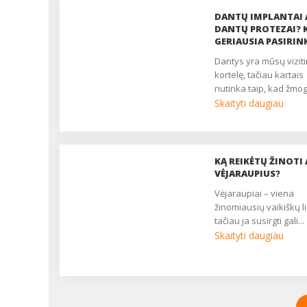
DANTŲ IMPLANTAI 
DANTŲ PROTEZAI? 
GERIAUSIA PASIRIN
dantys yra mūsų vizitinė
kortelę, tačiau kartais
nutinka taip, kad žmog
Skaityti daugiau
KĄ REIKĖTŲ ŽINOTI 
VĖJARAUPIUS?
vėjaraupiai – viena
žinomiausių vaikiškų li
tačiau ja susirgti gali...
Skaityti daugiau