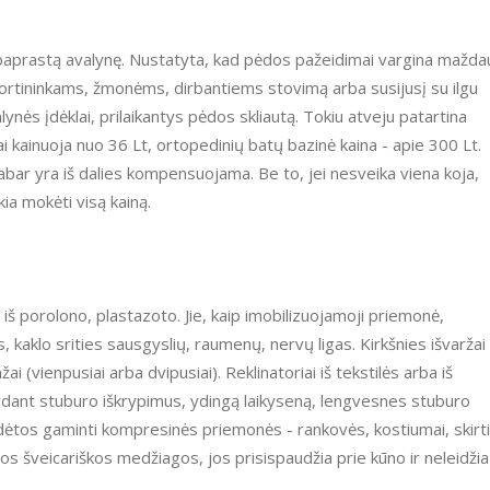
 į paprastą avalynę. Nustatyta, kad pėdos pažeidimai vargina mažd
ortininkams, žmonėms, dirbantiems stovimą arba susijusį su ilgu
alynės įdėklai, prilaikantys pėdos skliautą. Tokiu atveju patartina
ėklai kainuoja nuo 36 Lt, ortopedinių batų bazinė kaina - apie 300 Lt.
ar yra iš dalies kompensuojama. Be to, jei nesveika viena koja,
ia mokėti visą kainą.
 iš porolono, plastazoto. Jie, kaip imobilizuojamoji priemonė,
 kaklo srities sausgyslių, raumenų, nervų ligas. Kirkšnies išvaržai
ai (vienpusiai arba dvipusiai). Reklinatoriai iš tekstilės arba iš
ydant stuburo iškrypimus, ydingą laikyseną, lengvesnes stuburo
adėtos gaminti kompresinės priemonės - rankovės, kostiumai, skirti
s šveicariškos medžiagos, jos prisispaudžia prie kūno ir neleidžia