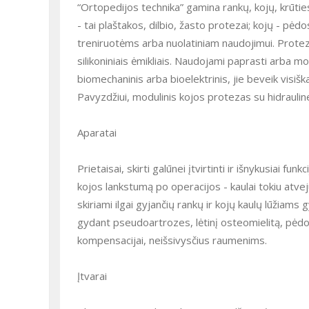
“Ortopedijos technika” gamina rankų, kojų, krūtie
- tai plaštakos, dilbio, žasto protezai; kojų - pėd
treniruotėms arba nuolatiniam naudojimui. Proteza
silikoniniais ėmikliais. Naudojami paprasti arba m
biomechaninis arba bioelektrinis, jie beveik visiš
Pavyzdžiui, modulinis kojos protezas su hidrauline
Aparatai
Prietaisai, skirti galūnei įtvirtinti ir išnykusiai fu
kojos lankstumą po operacijos - kaulai tokiu atveju
skiriami ilgai gyjančių rankų ir kojų kaulų lūžiam
gydant pseudoartrozes, lėtinį osteomielitą, pėd
kompensacijai, neišsivysčius raumenims.
Įtvarai