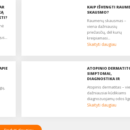
AR
KAIP IŠVENGTI RAUM
KĄ
SKAUSMO?
KTI?
raumenų skausmas –
viena dažniausių
priežasčių, dėl kurių
us...
kreipiamasi...
Skaityti daugiau
APIE
ATOPINIO DERMATIT
SIMPTOMAI,
DIAGNOSTIKA IR
GYDYMAS
atopinis dermatitas – viena
gų,
dažniausiai kūdikiams
diagnozuojamų odos ligų.
Skaityti daugiau