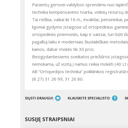
Pacientų gerovei valdybos sprendimu nuo lapkrič
technika kompensavimo tvarka, vidinių resursų dėk
Tai reiškia, vaikai iki 16 m., invalidai, pensininkai
ligoniai gydymo įstaigose už ortopedinius gamin
ortopedinės priemonės, kaip ir vaistai, turi būti 
pagalbą laiku ir moderniais šiuolaikiškais metodai
kainos, dabar mokės tik 30 proc.
Besigydantiesiems sveikatos priežiūros įstaigose
nemokama, už vizitą į namus reikia mokėti (40 Lt 
AB “Ortopedijos technika” poliklinikos registratūro
(8 27) 31 26 99, 31 26 80.
SIŲSTI DRAUGUI:
KLAUSKITE SPECIALISTO:
S
SUSIJĘ STRAIPSNIAI