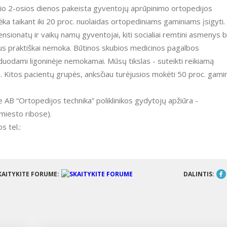
io 2-osios dienos pakeista gyventojų aprūpinimo ortopedijos
a taikant iki 20 proc. nuolaidas ortopediniams gaminiams įsigyti.
, pensionatų ir vaikų namų gyventojai, kiti socialiai remtini asmenys b
ius praktiškai nemoka. Būtinos skubios medicinos pagalbos
išduodami ligoninėje nemokamai. Mūsų tikslas - suteikti reikiamą
s. Kitos pacientų grupės, anksčiau turėjusios mokėti 50 proc. gami
 AB “Ortopedijos technika” poliklinikos gydytojų apžiūra -
miesto ribose).
s tel.:
KAITYKITE FORUME:
DALINTIS: