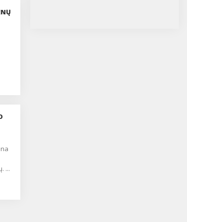
ENŲ
O
 ...