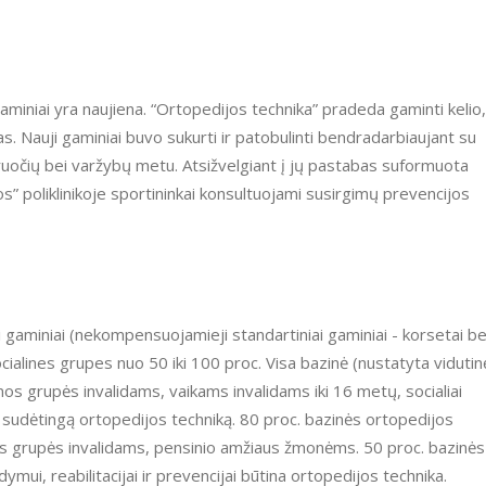
s gaminiai yra naujiena. “Ortopedijos technika” pradeda gaminti kelio,
as. Nauji gaminiai buvo sukurti ir patobulinti bendradarbiaujant su
niruočių bei varžybų metu. Atsižvelgiant į jų pastabas suformuota
s” poliklinikoje sportininkai konsultuojami susirgimų prevencijos
gaminiai (nekompensuojamieji standartiniai gaminiai - korsetai be
socialines grupes nuo 50 iki 100 proc. Visa bazinė (nustatyta vidutin
 grupės invalidams, vaikams invalidams iki 16 metų, socialiai
sudėtingą ortopedijos techniką. 80 proc. bazinės ortopedijos
s grupės invalidams, pensinio amžiaus žmonėms. 50 proc. bazinės
i, reabilitacijai ir prevencijai būtina ortopedijos technika.