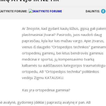
KAITYKITE FORUME:
DALINTIS:
Ar žinojote, kad gydant kaulų lūžius, gipsą gali pakeis
plastmasiniai įtvarai? Pasirodo, juos naudoti daug
paprasčiau, kyla kur kas mažiau vargo. Apie įtvarus,
vienus iš daugelio “Ortopedijos technikos” gaminam
ortopedinių gaminių, bei kitus bendrovės gaminius
medicinai ir sportui, jų kompensavimo tvarką
kalbamės su aukščiausios kategorijos traumatologu
ortopedu, AB “Ortopedijos technika” poliklinikos
vedėju Zigmu KATAUSKU.
Kas yra ortopediniai gaminiai?
nė avalynė, gydomieji įdėklai į paprastą avalynę ir pan. AB