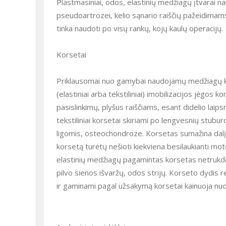
Plastmasiniai, odos, elastinių medžiagų įtvarai n
pseudoartrozei, kelio sąnario raiščių pažeidimams.
tinka naudoti po visų rankų, kojų kaulų operacijų.
Korsetai
Priklausomai nuo gamybai naudojamų medžiagų kors
(elastiniai arba tekstiliniai) imobilizacijos jėgos 
pasislinkimų, plyšus raiščiams, esant didelio laips
tekstiliniai korsetai skiriami po lengvesnių stub
ligomis, osteochondroze. Korsetas sumažina dalį 
korsetą turėtų nešioti kiekviena besilaukianti mote
elastinių medžiagų pagamintas korsetas netrukdo v
pilvo sienos išvaržų, odos strijų. Korseto dydis r
ir gaminami pagal užsakymą korsetai kainuoja nuo 6