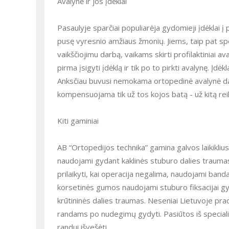
Avalynė ir jos įdėklai
Pasaulyje sparčiai populiarėja gydomieji įdėklai
pusę vyresnio amžiaus žmonių. Jiems, taip pat sp
vaikščiojimu darbą, vaikams skirti profilaktiniai av
pirma įsigyti įdėklą ir tik po to pirkti avalynę. Įd
Anksčiau buvusi nemokama ortopedinė avalynė dab
kompensuojama tik už tos kojos batą - už kitą reik
Kiti gaminiai
AB “Ortopedijos technika” gamina galvos laikiklius
naudojami gydant kaklinės stuburo dalies traumas,
prilaikyti, kai operacija negalima, naudojami bandaž
korsetinės gumos naudojami stuburo fiksacijai g
krūtininės dalies traumas. Neseniai Lietuvoje pr
randams po nudegimų gydyti. Pasiūtos iš specialio
randui išvešėti.