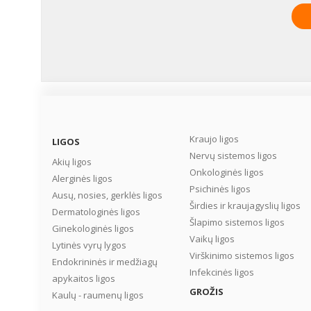
Kraujo ligos
LIGOS
Nervų sistemos ligos
Akių ligos
Onkologinės ligos
Alerginės ligos
Psichinės ligos
Ausų, nosies, gerklės ligos
Širdies ir kraujagyslių ligos
Dermatologinės ligos
Šlapimo sistemos ligos
Ginekologinės ligos
Vaikų ligos
Lytinės vyrų lygos
Virškinimo sistemos ligos
Endokrininės ir medžiagų
Infekcinės ligos
apykaitos ligos
GROŽIS
Kaulų - raumenų ligos