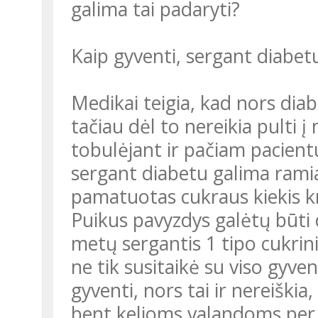
galima tai padaryti?
Kaip gyventi, sergant diabet
Medikai teigia, kad nors dia
tačiau dėl to nereikia pulti į
tobulėjant ir pačiam pacient
sergant diabetu galima ramiai
pamatuotas cukraus kiekis kr
Puikus pavyzdys galėtų būti 
metų sergantis 1 tipo cukrini
ne tik susitaikė su viso gyve
gyventi, nors tai ir nereiškia
bent kelioms valandoms per 