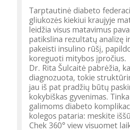
Tarptautinė diabeto federac
gliukozės kiekiui kraujyje mat
leidžia visus matavimus pavai
patikslina rezultatų analizę 
pakeisti insulino rūšį, papild
koreguoti mitybos įpročius.
Dr. Rita Šulcaitė pabrėžia, k
diagnozuota, tokie struktūrin
jau iš pat pradžių būtų pask
kokybiškas gyvenimas. Tinka
galimoms diabeto komplikacij
kolegos pataria: meskite iššū
Chek 360° view visuomet laiky