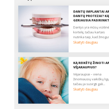
DANTŲ IMPLANTAI A
DANTŲ PROTEZAI? KĄ
GERIAUSIA PASIRINKT
dantys yra mūsų vizitinė
kortelę, tačiau kartais
nutinka taip, kad žmogus
Skaityti daugiau
KĄ REIKĖTŲ ŽINOTI AP
VĖJARAUPIUS?
vėjaraupiai – viena
žinomiausių vaikiškų ligų
tačiau ja susirgti gali...
Skaityti daugiau