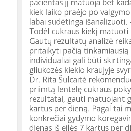
pacientas jį matuoja bet kad
kiek laiko praėjo po valgym
labai sudėtinga išanalizuoti.
Todėl cukraus kiekį matuoti r
Gautų rezultatų analizė reik
pritaikyti pačią tinkamiaus
individualiai gali būti skirt
gliukozės kiekio kraujyje svy
Dr. Rita Šulcaitė rekomenduo
priimtą lentelę cukraus pok
rezultatai, gauti matuojant gl
kartus per dieną. Pagal tai me
konkrečiai gydymo koregavima
dienas iš eilės 7 kartus per 