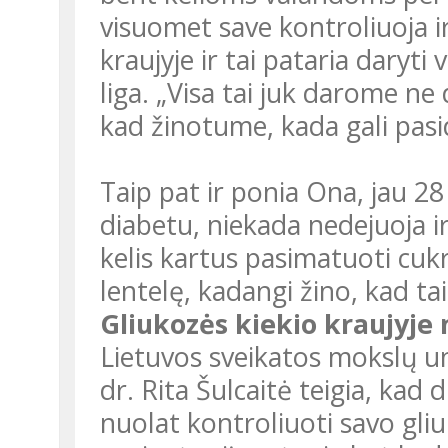
visuomet save kontroliuoja ir
kraujyje ir tai pataria daryti
liga. „Visa tai juk darome ne
kad žinotume, kada gali pasid
Taip pat ir ponia Ona, jau 28
diabetu, niekada nedejuoja i
kelis kartus pasimatuoti cukra
lentelę, kadangi žino, kad tai
Gliukozės kiekio kraujyje 
Lietuvos sveikatos mokslų un
dr. Rita Šulcaitė teigia, kad 
nuolat kontroliuoti savo gliu