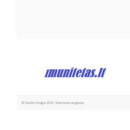
© Sveikas žmogus 2026. Visos teisės saugomos