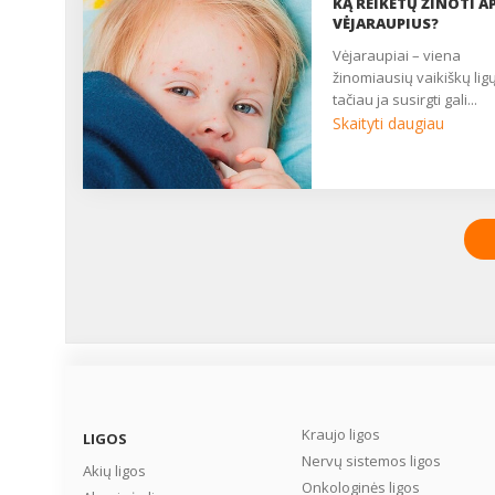
KĄ REIKĖTŲ ŽINOTI AP
VĖJARAUPIUS?
vėjaraupiai – viena
žinomiausių vaikiškų ligų
tačiau ja susirgti gali...
Skaityti daugiau
Kraujo ligos
LIGOS
Nervų sistemos ligos
Akių ligos
Onkologinės ligos