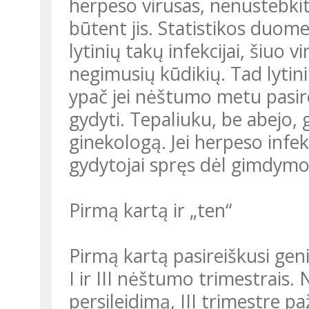
herpeso virusas, nenustebkite
būtent jis. Statistikos duom
lytinių takų infekcijai, šiuo 
negimusių kūdikių. Tad lytin
ypač jei nėštumo metu pasire
gydyti. Tepaliuku, be abejo, ga
ginekologą. Jei herpeso infek
gydytojai spręs dėl gimdymo
Pirmą kartą ir „ten“
Pirmą kartą pasireiškusi geni
I ir III nėštumo trimestrais.
persileidimą, III trimestre p