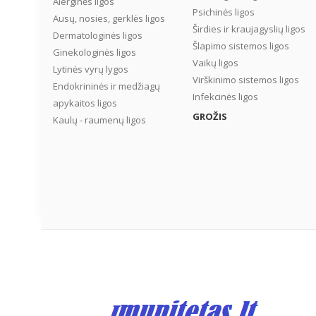
Alerginės ligos
Psichinės ligos
Ausų, nosies, gerklės ligos
Širdies ir kraujagyslių ligos
Dermatologinės ligos
Šlapimo sistemos ligos
Ginekologinės ligos
Vaikų ligos
Lytinės vyrų lygos
Virškinimo sistemos ligos
Endokrininės ir medžiagų
Infekcinės ligos
apykaitos ligos
GROŽIS
Kaulų - raumenų ligos