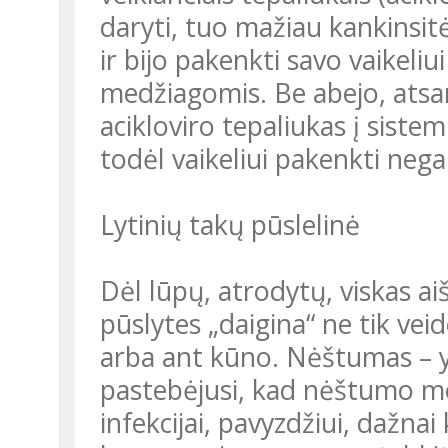
daryti, tuo mažiau kankinsit
ir bijo pakenkti savo vaikeli
medžiagomis. Be abejo, ats
acikloviro tepaliukas į siste
todėl vaikeliui pakenkti negal
Lytinių takų pūslelinė
Dėl lūpų, atrodytų, viskas ai
pūslytes „daigina“ ne tik veido
arba ant kūno. Nėštumas – yp
pastebėjusi, kad nėštumo m
infekcijai, pavyzdžiui, dažnai 