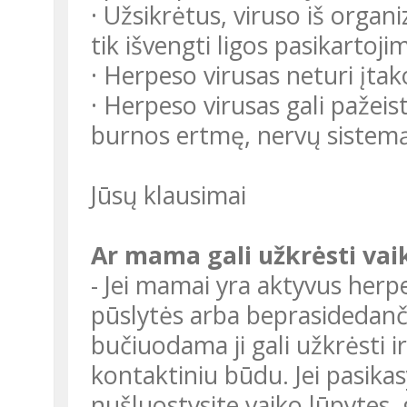
· Užsikrėtus, viruso iš orga
tik išvengti ligos pasikartoji
· Herpeso virusas neturi įta
· Herpeso virusas gali pažeisti
burnos ertmę, nervų sistemą,
Jūsų klausimai
Ar mama gali užkrėsti va
- Jei mamai yra aktyvus herpes
pūslytės arba beprasidedanči
bučiuodama ji gali užkrėsti i
kontaktiniu būdu. Jei pasika
nušluostysite vaiko lūpytes, 