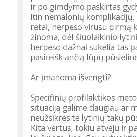
ir po gimdymo paskirtas gy
itin nemalonių komplikacijų. L
retai, herpeso virusu pirmą k
žinoma, dėl šiuolaikinio lyt
herpeso dažnai sukelia tas pa
pasireiškiančią lūpų pūslelin
Ar įmanoma išvengti?
Specifinių profilaktikos meto
situaciją galime daugiau ar m
neužsikrėsite lytinių takų pū
Kita vertus, tokiu atveju ir p