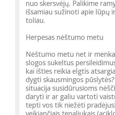
nuo skersvėjų. Palikime ramyb
išsamiau sužinoti apie lūpų ir
toliau.
Herpesas nėštumo metu
Nėštumo metu net ir menka in
slogos sukeltus persileidimus
kai išties reikia elgtis atsar
dygti skausmingos pūslytės? 
situacija susidūrusioms nėšč
daryti ir ar galiu vartoti vais
tepti vos tik niežėti pradėjus
veikiančiais tepaliukais (acik