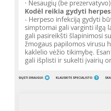
· Nesaugių (be prezervatyvo)
Kodėl reikia gydyti herpes
- Herpeso infekciją gydyti bū
simptomai gali varginti ilgą l
gali pasireikšti šlapinimosi s
žmogaus papilomos virusu he
kaklelio vėžio tikimybę. Esa
gali išplisti ir sukelti įvairi
SIŲSTI DRAUGUI:
KLAUSKITE SPECIALISTO:
SKA