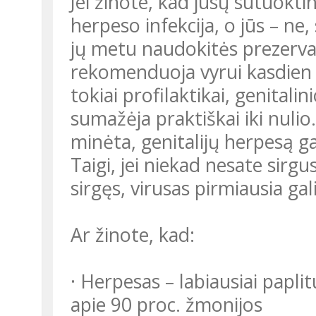
Jei žinote, kad jūsų sutuoktin
herpeso infekcija, o jūs – ne,
jų metu naudokitės prezervaty
rekomenduoja vyrui kasdien v
tokiai profilaktikai, genital
sumažėja praktiškai iki nulio.
minėta, genitalijų herpesą ga
Taigi, jei niekad nesate sirgu
sirgęs, virusas pirmiausia gal
Ar žinote, kad:
· Herpesas – labiausiai paplit
apie 90 proc. žmonijos