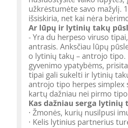
užkrėstumėte savo mažylį. 
išsiskiria, net kai nėra bėri
Ar lūpų ir lytinių takų pūs
- Yra du herpeso viruso tipai,
antrasis. Anksčiau lūpų pūsl
o lytinių takų – antrojo tipo
gyvenimo ypatybėms, prisita
tipai gali sukelti ir lytinių ta
antrojo tipo herpes simplex s
kartų dažniau nei pirmo tipo
Kas dažniau serga lytinių 
· Žmonės, kurių nusilpusi im
· Kelis lytinius partnerius t