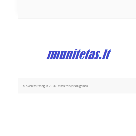
© Sveikas žmogus 2026. Visos teisės saugomos