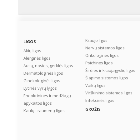
Kraujo ligos
LIGOS
Nervų sistemos ligos
Akių ligos
Onkologinės ligos
Alerginės ligos
Psichinės ligos
Ausų, nosies, gerklės ligos
Širdies ir kraujagyslių ligos
Dermatologinės ligos
Šlapimo sistemos ligos
Ginekologinės ligos
Vaikų ligos
Lytinės vyrų lygos
Virškinimo sistemos ligos
Endokrininės ir medžiagų
Infekcinės ligos
apykaitos ligos
GROŽIS
Kaulų - raumenų ligos