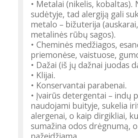
• Metalai (nikelis, kobaltas).
sudėtyje, tad alergiją gali suk
metalo – bižuterija (auskarai
metalinės rūbų sagos).
• Cheminės medžiagos, esanč
priemonėse, vaistuose, gumo
• Dažai (iš jų dažnai juodas 
• Klijai.
• Konservantai parabenai.
• Įvairūs detergentai – indų pl
naudojami buityje, sukelia iri
alergenai, o kaip dirgikliai, 
sumažina odos drėgnumą, o k
pažeidžiama.