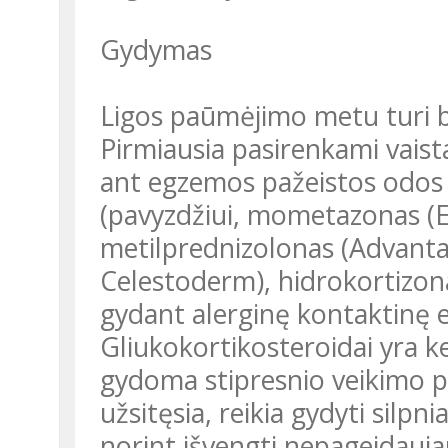
Gydymas
Ligos paūmėjimo metu turi b
Pirmiausia pasirenkami vaista
ant egzemos pažeistos odos 
(pavyzdžiui, mometazonas (El
metilprednizolonas (Advanta
Celestoderm), hidrokortizon
gydant alerginę kontaktinę 
Gliukokortikosteroidai yra ke
gydoma stipresnio veikimo pr
užsitęsia, reikia gydyti silpn
norint išvengti nepageidauja