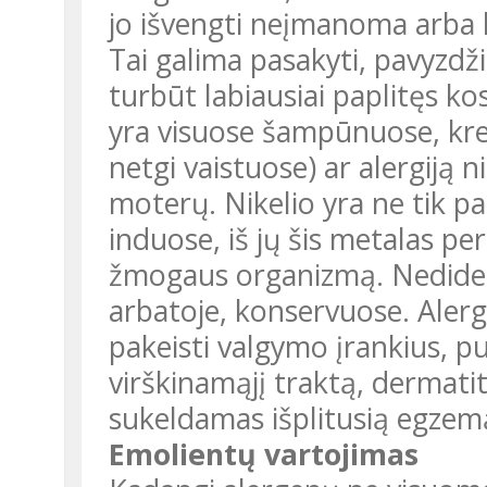
jo išvengti neįmanoma arba l
Tai galima pasakyti, pavyzdži
turbūt labiausiai paplitęs k
yra visuose šampūnuose, kr
netgi vaistuose) ar alergiją n
moterų. Nikelio yra ne tik p
induose, iš jų šis metalas pe
žmogaus organizmą. Nedidelis 
arbatoje, konservuose. Alerg
pakeisti valgymo įrankius, p
virškinamąjį traktą, dermatita
sukeldamas išplitusią egzem
Emolientų vartojimas