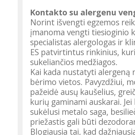
Kontakto su alergenu ve
Norint išvengti egzemos reikia
įmanoma vengti tiesioginio 
specialistas alergologas ir kl
ES patvirtintus rinkinius, kur
sukeliančios medžiagos.
Kai kada nustatyti alergeną n
bėrimo vietos. Pavyzdžiui, mo
pažeidė ausų kaušelius, greič
kurių gaminami auskarai. Jei 
sukėlusi metalo saga, besilieč
priežastis gali būti dezodora
Blogiausia tai, kad dažniausi