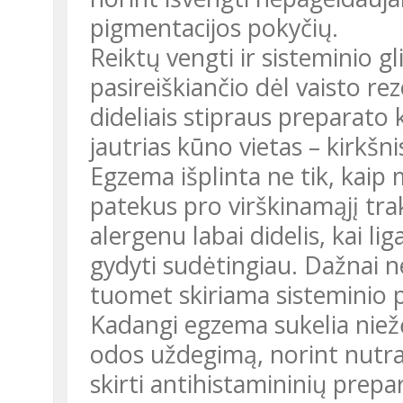
pigmentacijos pokyčių.
Reiktų vengti ir sisteminio g
pasireiškiančio dėl vaisto re
dideliais stipraus preparato 
jautrias kūno vietas – kirkšni
Egzema išplinta ne tik, kaip
patekus pro virškinamąjį trak
alergenu labai didelis, kai li
gydyti sudėtingiau. Dažnai 
tuomet skiriama sisteminio 
Kadangi egzema sukelia niežė
odos uždegimą, norint nutrau
skirti antihistamininių prepa