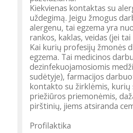
Kiekvienas kontaktas su ale
uždegimą. Jeigu žmogus darb
alergenu, tai egzema yra nuo
rankos, kaklas, veidas (jei ta
Kai kurių profesijų žmonės daž
egzema. Tai medicinos darbu
dezinfekuojamosiomis medžia
sudėtyje), farmacijos darbuot
kontakto su žirklėmis, kurių 
priežiūros priemonėmis, dažai
pirštinių, jiems atsiranda c
Profilaktika