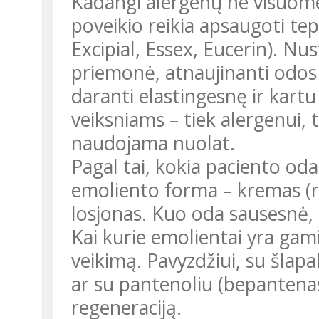
Kadangi alergenų ne visuom
poveikio reikia apsaugoti tep
Excipial, Essex, Eucerin). Nu
priemonė, atnaujinanti odo
daranti elastingesnę ir kart
veiksniams – tiek alergenui, t
naudojama nuolat.
Pagal tai, kokia paciento od
emoliento forma – kremas (ri
losjonas. Kuo oda sausesnė, 
Kai kurie emolientai yra gami
veikimą. Pavyzdžiui, su šlapa
ar su pantenoliu (bepantenas
regeneraciją.