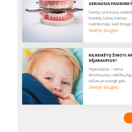
GERIAUSIA PASIRINKT
dantys yra mūsų vizitinė
kortelę, tačiau kartais
nutinka taip, kad žmogus
Skaityti daugiau
KĄ REIKĖTŲ ŽINOTI AP
VĖJARAUPIUS?
vėjaraupiai – viena
žinomiausių vaikiškų ligų
tačiau ja susirgti gali...
Skaityti daugiau