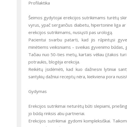
Profilaktika
Šeimos gydytojai erekcijos sutrikimams turėtų skir
vyrus, ypač sergančius diabetu, hipertonine liga a
erekcijos sutrikimams, nusiųsti pas urologą.
Pacientui svarbu patarti, kad jis rūpintųsi gy
minėtiems veiksniams – sveikas gyvenimo būdas, ge
Tačiau nuo 50-ties metų, kartais vėliau (įtakos turi
potraukis, blogėja erekcija.
Reikėtų įsidėmėti, kad kuo dažnesni lytiniai sant
santykių dažniui receptų nėra, kiekviena pora nusis
Gydymas
Erekcijos sutrikimai neturėtų būti slepiami, priešing
jo būdą rinksis abu partneriai.
Erekcijos sutrikimai gydomi kompleksiškai. Taikom