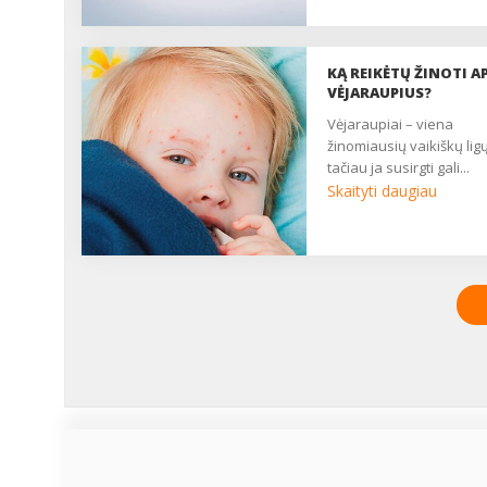
KĄ REIKĖTŲ ŽINOTI AP
VĖJARAUPIUS?
vėjaraupiai – viena
žinomiausių vaikiškų ligų
tačiau ja susirgti gali...
Skaityti daugiau