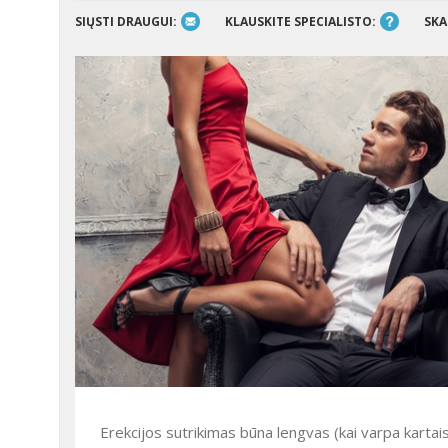
SIŲSTI DRAUGUI:
KLAUSKITE SPECIALISTO:
SKA
Erekcijos sutrikimas būna lengvas (kai varpa kartais nesukietėja), vidutinis (kai varpa nevisiškai sukietėja) ir sunkus (kai