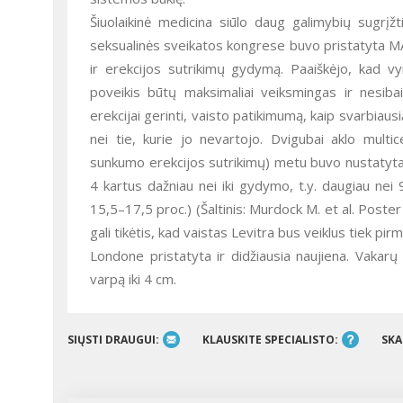
Šiuolaikinė medicina siūlo daug galimybių sugrįž
seksualinės sveikatos kongrese buvo pristatyta MAL
ir erekcijos sutrikimų gydymą. Paaiškėjo, kad vyr
poveikis būtų maksimaliai veiksmingas ir nesibaigt
erekcijai gerinti, vaisto patikimumą, kaip svarbiau
nei tie, kurie jo nevartojo. Dvigubai aklo mult
sunkumo erekcijos sutrikimų) metu buvo nustatyta, 
4 kartus dažniau nei iki gydymo, t.y. daugiau nei 
15,5–17,5 proc.) (Šaltinis: Murdock M. et al. Post
gali tikėtis, kad vaistas Levitra bus veiklus tiek pirm
Londone pristatyta ir didžiausia naujiena. Vakarų 
varpą iki 4 cm.
SIŲSTI DRAUGUI:
KLAUSKITE SPECIALISTO:
SKA