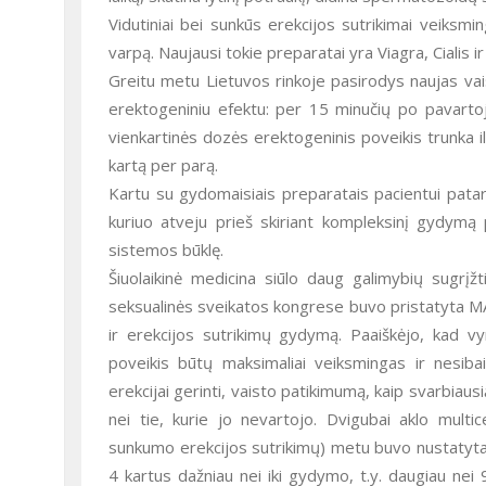
Vidutiniai bei sunkūs erekcijos sutrikimai veiksmi
varpą. Naujausi tokie preparatai yra Viagra, Cialis i
Greitu metu Lietuvos rinkoje pasirodys naujas vaistas "Spedra". Avanafilis pasižymi ypač greita poveikio pradžia ir
erektogeniniu efektu: per 15 minučių po pavartoj
vienkartinės dozės erektogeninis poveikis trunka 
kartą per parą.
Kartu su gydomaisiais preparatais pacientui patar
kuriuo atveju prieš skiriant kompleksinį gydymą paci
sistemos būklę.
Šiuolaikinė medicina siūlo daug galimybių sugrįž
seksualinės sveikatos kongrese buvo pristatyta MAL
ir erekcijos sutrikimų gydymą. Paaiškėjo, kad vyr
poveikis būtų maksimaliai veiksmingas ir nesibaigt
erekcijai gerinti, vaisto patikimumą, kaip svarbiau
nei tie, kurie jo nevartojo. Dvigubai aklo mult
sunkumo erekcijos sutrikimų) metu buvo nustatyta, 
4 kartus dažniau nei iki gydymo, t.y. daugiau nei 