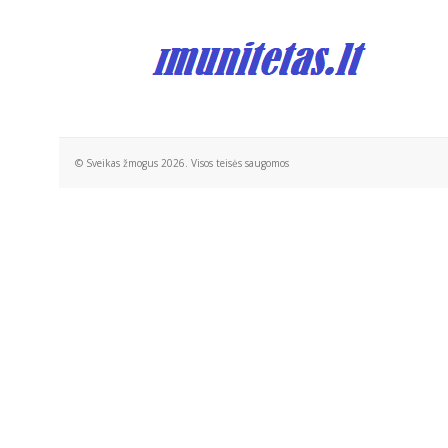
© Sveikas žmogus 2026. Visos teisės saugomos