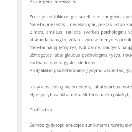
Psichogeniniai veiksniai
Erekcijos sutrikimus gali sukelti ir psichogeniniai v
Nereta priežastis – nesėkmingai įveiktas Edipo kom
2 metų amžiaus. Tai labai svarbus psichologinis ve
atsiranda paauglio, vėliau – vyro asmenybės proble
Neretai naują lytinį ryšį lydi baimė. Daugelis nau
užmegztas labai glaudus psichologinis ryšys. Paci
vadinama bambagyslės sindromu.
Po ilgalaikio psichoterapinio gydymo pacientas įgyja
Kai yra psichologinių problemų, labai svarbus mote
elgesys lytinio akto metu. Moteris turėtų palaikyti, p
Profilaktika
Šeimos gydytojai erekcijos sutrikimams turėtų skir