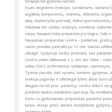
terapija) bei gydoma vaistais.
Esant lengviems erekcijos sutrikimams, skiriama
augalinių komponentų, vitaminų, didinančių organ
laiką, skatina lytinį potraukį, didina spermatozoidų 
Vidutiniai bei sunkūs erekcijos sutrikimai veiksmi
varpą. Naujausi tokie preparatai yra Viagra, Cialis i
Naujausias preparatas Levitra – patikimas, greito 
vaisto poveikis pasireikš po 10 min. Vaistas užtikri
užbaigti. Gydytojai turėtų prisiminti, kad pakan
Levitra veikia taikliausiai, t .y. ten, kur reikia – 
veikia FDE5 izofermentus tinklainėje, raumenyse, sė
Tyrimai parodė, kad vyrams, kuriems gydymas sil
erekcija pagerėjo ir sėkmingai lytinis aktas buvo u
daugiau nei 60 proc. pacientų). Levitra tinka ir se
priešinės liaukos pašalinimo operacija. Šis medikam
Kartu su gydomaisiais preparatais pacientui patar
kuriuo atveju prieš skiriant kompleksinį gydymą paci
sistemos būklę.