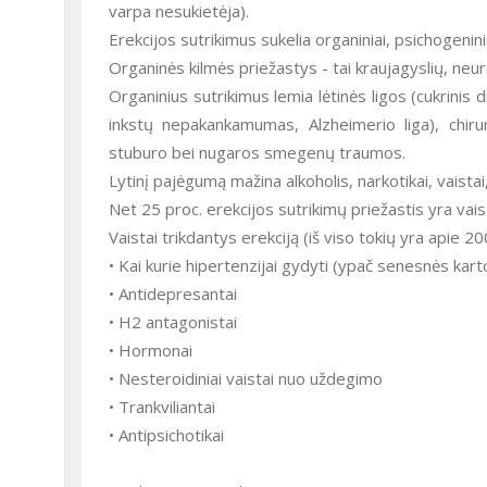
varpa nesukietėja).
Erekcijos sutrikimus sukelia organiniai, psichogeninia
Organinės kilmės priežastys - tai kraujagyslių, neur
Organinius sutrikimus lemia lėtinės ligos (cukrinis d
inkstų nepakankamumas, Alzheimerio liga), chirur
stuburo bei nugaros smegenų traumos.
Lytinį pajėgumą mažina alkoholis, narkotikai, vaista
Net 25 proc. erekcijos sutrikimų priežastis yra vais
Vaistai trikdantys erekciją (iš viso tokių yra apie 20
• Kai kurie hipertenzijai gydyti (ypač senesnės kart
• Antidepresantai
• H2 antagonistai
• Hormonai
• Nesteroidiniai vaistai nuo uždegimo
• Trankviliantai
• Antipsichotikai