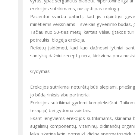
vyrus, ypač sergančius diabetu, hipertonine liga a
erekcijos sutrikimams, nusiųsti pas urologą.
Pacientui svarbu patarti, kad jis rūpintųsi gy
minėtiems veiksniams – sveikas gyvenimo būdas, ge
Tačiau nuo 50-ties metų, kartais vėliau (įtakos turi
potraukis, blogėja erekcija.
Reikėtų įsidėmėti, kad kuo dažnesni lytiniai sant
santykių dažniui receptų nėra, kiekviena pora nusis
Gydymas
Erekcijos sutrikimai neturėtų būti slepiami, priešing
jo būdą rinksis abu partneriai.
Erekcijos sutrikimai gydomi kompleksiškai. Taikom
terapija) bei gydoma vaistais.
Esant lengviems erekcijos sutrikimams, skiriama
augalinių komponentų, vitaminų, didinančių organ
laiką, skatina lytinį potraukį, didina spermatozoidų 