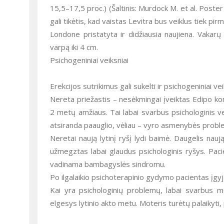
15,5–17,5 proc.) (Šaltinis: Murdock M. et al. Post
gali tikėtis, kad vaistas Levitra bus veiklus tiek pirm
Londone pristatyta ir didžiausia naujiena. Vakarų 
varpą iki 4 cm.
Psichogeniniai veiksniai
Erekcijos sutrikimus gali sukelti ir psichogeniniai v
Nereta priežastis – nesėkmingai įveiktas Edipo kom
2 metų amžiaus. Tai labai svarbus psichologinis ve
atsiranda paauglio, vėliau – vyro asmenybės proble
Neretai naują lytinį ryšį lydi baimė. Daugelis nau
užmegztas labai glaudus psichologinis ryšys. Paci
vadinama bambagyslės sindromu.
Po ilgalaikio psichoterapinio gydymo pacientas įgyja
Kai yra psichologinių problemų, labai svarbus m
elgesys lytinio akto metu. Moteris turėtų palaikyti, p