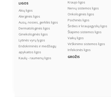
Kraujo ligos
LIGOS
Nervų sistemos ligos
Akių ligos
Onkologinės ligos
Alerginės ligos
Psichinės ligos
Ausų, nosies, gerklės ligos
Širdies ir kraujagyslių ligos
Dermatologinės ligos
Šlapimo sistemos ligos
Ginekologinės ligos
Vaikų ligos
Lytinės vyrų lygos
Virškinimo sistemos ligos
Endokrininės ir medžiagų
Infekcinės ligos
apykaitos ligos
GROŽIS
Kaulų - raumenų ligos