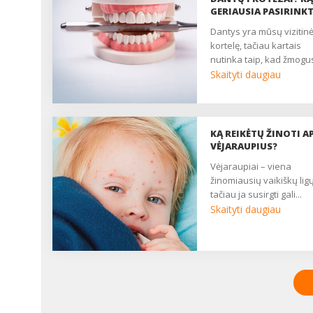
GERIAUSIA PASIRINKT
dantys yra mūsų vizitinė
kortelę, tačiau kartais
nutinka taip, kad žmogus
Skaityti daugiau
KĄ REIKĖTŲ ŽINOTI AP
VĖJARAUPIUS?
vėjaraupiai – viena
žinomiausių vaikiškų ligų
tačiau ja susirgti gali...
Skaityti daugiau