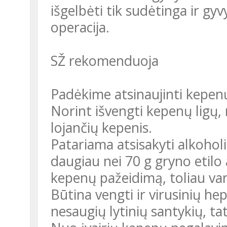
išgelbėti tik sudėtinga ir g
operacija.
SŽ rekomenduoja
Padėkime atsinaujinti kepen
Norint išvengti kepenų ligų, re
lo­jančių kepenis.
Patariama atsisakyti alkohol
daugiau nei 70 g gryno etilo 
kepenų pažeidimą, toliau vart
Būtina vengti ir virusinių hep
nesaugių lytinių santykių, tat