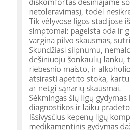
diskomfortas dešiniajame šo
netoleravimas), todėl nesikre
Tik vėlyvose ligos stadijose 
simptomai: pagelsta oda ir gl
vargina pilvo skausmas, sutr
Skundžiasi silpnumu, nemalo
dešiniuoju šonkaulių lanku,
riebesnio maisto, ir alkoholio
atsirasti apetito stoka, kar
ar netgi sąnarių skausmai.
Sėkmingas šių ligų gydymas 
diagnostikos ir laiku pradėt
Išsivysčius kepenų ligų kompli
medikamentinis gydymas daž