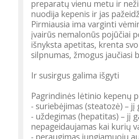
preparatų vienu metu ir než
nuodija kepenis ir jas pažeidž
Pirmiausia ima varginti vėm
įvairūs nemalonūs pojūčiai p
išnyksta apetitas, krenta sv
silpnumas, žmogus jaučiasi be
Ir susirgus galima išgyti
Pagrindinės lėtinio kepenų 
- suriebėjimas (steatozė) – jį
- uždegimas (hepatitas) – jį ga
nepageidaujamas kai kurių va
- peraugimas jungiamuoju audi