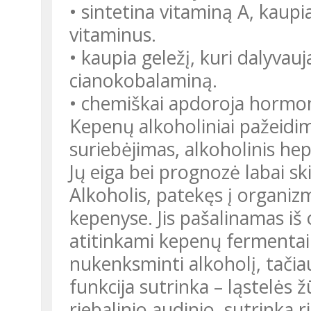
• sintetina vitaminą A, kaupi
vitaminus.
• kaupia geležį, kuri dalyva
cianokobalaminą.
• chemiškai apdoroja hormo
Kepenų alkoholiniai pažeidim
suriebėjimas, alkoholinis hep
Jų eiga bei prognozė labai sk
Alkoholis, patekęs į organiz
kepenyse. Jis pašalinamas iš 
atitinkami kepenų fermentai
nukenksminti alkoholį, tačia
funkcija sutrinka – ląstelės 
riebalinio audinio, sutrinka 