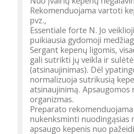
Nuo įvairių kepenų negalavimų
Rekomenduojama vartoti kep
pvz.,
Essentiale forte N. Jo veiklio
puikiausia gydomoji medžia
Sergant kepenų ligomis, visa
gali sutrikti jų veikla ir sulė
(atsinaujinimas). Dėl ypating
normalizuoja sutrikusią kepe
atsinaujinimą. Apsaugomos ne
organizmas.
Preparato rekomenduojama va
nukenksminti nuodingąsias m
apsaugo kepenis nuo pažeid