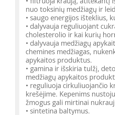
• filtruoja kraują, atitekantį
nuo toksinių medžiagų ir leidž
• saugo energijos išteklius,
• dalyvauja reguliuojant cukr
cholesterolio ir kai kurių h
• dalyvauja medžiagų apykait
chemines medžiagas, nuken
apykaitos produktus.
• gamina ir išskiria tulžį, deto
medžiagų apykaitos produktu
• reguliuoja cirkuliuojančio k
krešėjime. Kepenims nustojus 
žmogus gali mirtinai nukrauj
• sintetina baltymus.