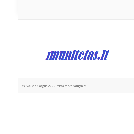
© Sveikas žmogus 2026. Visos teisės saugomos