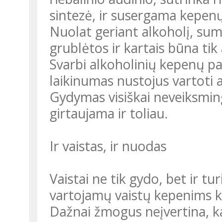
sintezė, ir susergama kepenų
Nuolat geriant alkoholį, sum
grublėtos ir kartais būna tik
Svarbi alkoholinių kepenų p
laikinumas nustojus vartoti 
Gydymas visiškai neveiksminga
girtaujama ir toliau.
Ir vaistas, ir nuodas
Vaistai ne tik gydo, bet ir t
vartojamų vaistų kepenims ke
Dažnai žmogus neįvertina, k