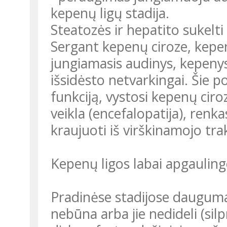
kepenų ligų stadija.
Steatozės ir hepatito sukelti 
Sergant kepenų ciroze, kepenų
jungiamasis audinys, kepenys
išsidėsto netvarkingai. Šie 
funkciją, vystosi kepenų cir
veikla (encefalopatija), renkas
kraujuoti iš virškinamojo tra
Kepenų ligos labai apgaulin
Pradinėse stadijose dauguma 
nebūna arba jie nedideli (si