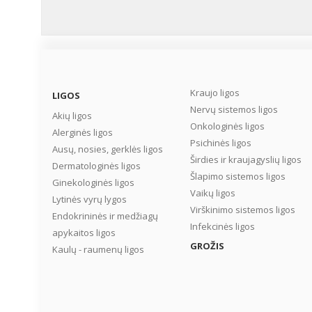
Kraujo ligos
LIGOS
Nervų sistemos ligos
Akių ligos
Onkologinės ligos
Alerginės ligos
Psichinės ligos
Ausų, nosies, gerklės ligos
Širdies ir kraujagyslių ligos
Dermatologinės ligos
Šlapimo sistemos ligos
Ginekologinės ligos
Vaikų ligos
Lytinės vyrų lygos
Virškinimo sistemos ligos
Endokrininės ir medžiagų
Infekcinės ligos
apykaitos ligos
GROŽIS
Kaulų - raumenų ligos