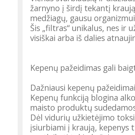
žarnyno į širdį tekantį krauj
medžiagų, gausu organizmui
Šis „filtras“ unikalus, nes ir u
visiškai arba iš dalies atnauji
Kepenų pažeidimas gali baigt
Dažniausi kepenų pažeidimai
Kepenų funkciją blogina alko
maisto produktų sudedamosios
Dėl vidurių užkietėjimo toksi
įsiurbiami į kraują, kepenys t