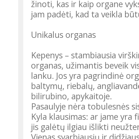
žinoti, kas ir kaip organe v
jam padėti, kad ta veikla būt
Unikalus organas
Kepenys – stambiausia virški
organas, užimantis beveik vi
lanku. Jos yra pagrindinė or
baltymų, riebalų, angliavand
bilirubino, apykaitoje.
Pasaulyje nėra tobulesnės s
Kyla klausimas: ar jame yra f
jis galėtų ilgiau išlikti neužte
Vienas svarbiausių ir didžiaus