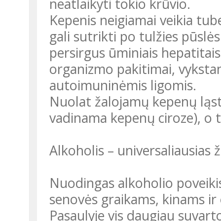
neatlaikyti tokio krūvio.
Kepenis neigiamai veikia tuber
gali sutrikti po tulžies pūslės
persirgus ūminiais hepatitais
organizmo pakitimai, vyksta
autoimuninėmis ligomis.
Nuolat žalojamų kepenų ląstelė
vadinama kepenų ciroze), o ta
Alkoholis – universaliausia
Nuodingas alkoholio poveik
senovės graikams, kinams ir 
Pasaulyje vis daugiau suvarto