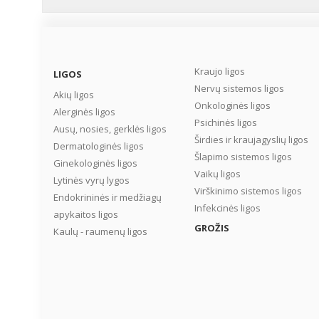
Kraujo ligos
LIGOS
Nervų sistemos ligos
Akių ligos
Onkologinės ligos
Alerginės ligos
Psichinės ligos
Ausų, nosies, gerklės ligos
Širdies ir kraujagyslių ligos
Dermatologinės ligos
Šlapimo sistemos ligos
Ginekologinės ligos
Vaikų ligos
Lytinės vyrų lygos
Virškinimo sistemos ligos
Endokrininės ir medžiagų
Infekcinės ligos
apykaitos ligos
GROŽIS
Kaulų - raumenų ligos