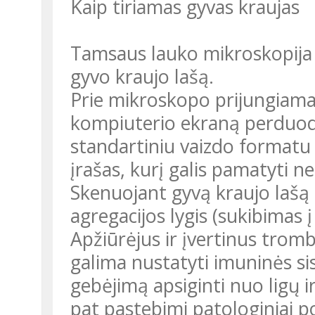
Kaip tiriamas gyvas kraujas
Tamsaus lauko mikroskopija 
gyvo kraujo lašą.
Prie mikroskopo prijungiama
kompiuterio ekraną perduodam
standartiniu vaizdo formatu 
įrašas, kurį galis pamatyti ne 
Skenuojant gyvą kraujo lašą
agregacijos lygis (sukibimas į
Apžiūrėjus ir įvertinus trombo
galima nustatyti imuninės s
gebėjimą apsiginti nuo ligų ir
pat pastebimi patologiniai po