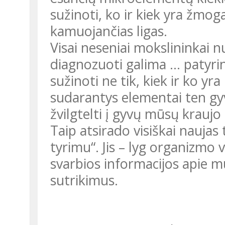
sužinoti, ko ir kiek yra žmog
kamuojančias ligas.
Visai neseniai mokslininkai n
diagnozuoti galima ... patyri
sužinoti ne tik, kiek ir ko yra
sudarantys elementai ten gyve
žvilgtelti į gyvų mūsų kraujo 
Taip atsirado visiškai naujas
tyrimu“. Jis – lyg organizmo ve
svarbios informacijos apie 
sutrikimus.