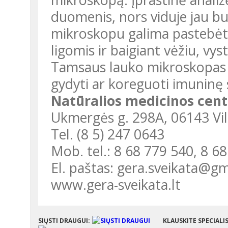
duomenis, nors viduje jau b
mikroskopu galima pastebėti 
ligomis ir baigiant vėžiu, vy
Tamsaus lauko mikroskopas 
gydyti ar koreguoti imuninę 
Natūralios medicinos cent
Ukmergės g. 298A, 06143 Vil
Tel. (8 5) 247 0643
Mob. tel.: 8 68 779 540, 8 6
El. paštas: gera.sveikata@g
www.gera-sveikata.lt
SIŲSTI DRAUGUI:
KLAUSKITE SPECIALI