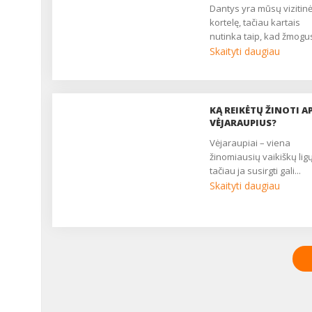
dantys yra mūsų vizitinė
kortelę, tačiau kartais
nutinka taip, kad žmogus
Skaityti daugiau
KĄ REIKĖTŲ ŽINOTI AP
VĖJARAUPIUS?
vėjaraupiai – viena
žinomiausių vaikiškų ligų
tačiau ja susirgti gali...
Skaityti daugiau