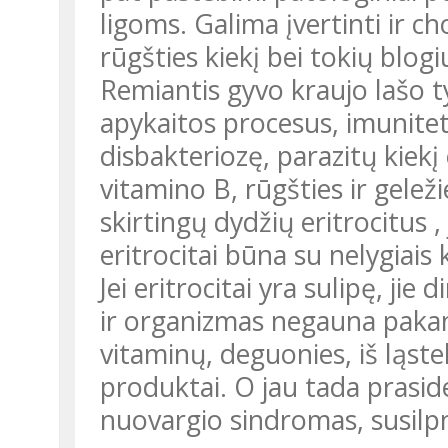
ligoms. Galima įvertinti ir ch
rūgšties kiekį bei tokių blogiu
Remiantis gyvo kraujo lašo t
apykaitos procesus, imunite
disbakteriozę, parazitų kiek
vitamino B, rūgšties ir gelež
skirtingų dydžių eritrocitus , 
eritrocitai būna su nelygiais 
Jei eritrocitai yra sulipę, ji
ir organizmas negauna paka
vitaminų, deguonies, iš ląste
produktai. O jau tada praside
nuovargio sindromas, susilp