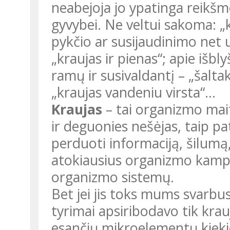
neabejoja jo ypatinga reikšme
gyvybei. Ne veltui sakoma: „k
pykčio ar susijaudinimo net u
„kraujas ir pienas“; apie išb
ramų ir susivaldantį – „šaltak
„kraujas vandeniu virsta“...
Kraujas
– tai organizmo mait
ir deguonies nešėjas, taip pa
perduoti informaciją, šilumą,
atokiausius organizmo kampel
organizmo sistemų.
Bet jei jis toks mums svarbu
tyrimai apsiribodavo tik krau
esančių mikroelementų kiek