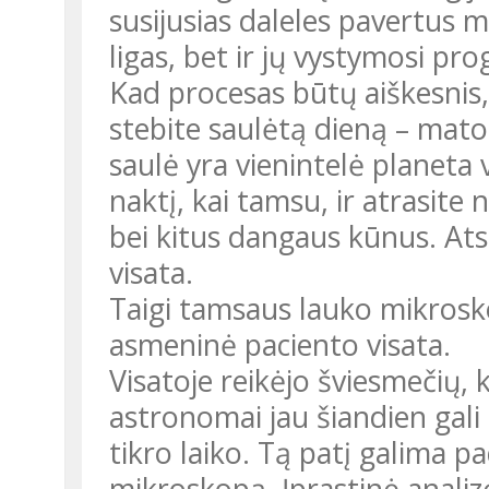
susijusias daleles pavertus 
ligas, bet ir jų vystymosi pr
Kad procesas būtų aiškesnis, 
stebite saulėtą dieną – matote
saulė yra vienintelė planeta 
naktį, kai tamsu, ir atrasite
bei kitus dangaus kūnus. Atsiv
visata.
Taigi tamsaus lauko mikrosko
asmeninė paciento visata.
Visatoje reikėjo šviesmečių, 
astronomai jau šiandien gali 
tikro laiko. Tą patį galima 
mikroskopą. Įprastinė analiz