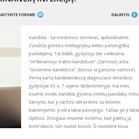
KAITYKITE FORUME:
DALINTIS:
Kandida - tai medicinos terminas, apibūdinantis
Candida
genties mieliagrybių kiekio patologišką
padidėjimą. Tai būklė, gydytojų dar vadinama
"virškinamojo trakto kandidoze" (žarnose) arba
"sistemine kandidoze" (kitose organizmo vietose).
Pirmą kartą kandidamikozę diagnozavo Amerikos
gydytojai XX a. 7-ajame dešimtmetyje. Kai mes
esame sveiki, kandida gyvena (mielių pavidalu) mūs
žarnyne, kur ji varžosi dėl erdvės su kitomis
bakterijomis. Ji nėra labai pavojinga. Tačiau jei ji labai
išplitusi, žmogaus imuninė sistema, kad galėtų ją
kontroliuoti, turi nuolat kovoti. Ši nuolatinė kova