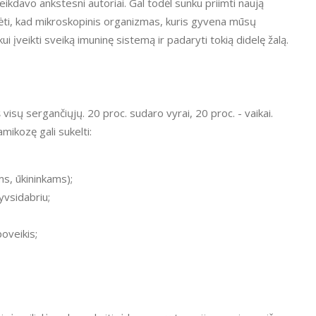
eikdavo ankstesni autoriai. Gal todėl sunku priimti naują
kėti, kad mikroskopinis organizmas, kuris gyvena mūsų
i įveikti sveiką imuninę sistemą ir padaryti tokią didelę žalą.
visų sergančiųjų. 20 proc. sudaro vyrai, 20 proc. - vaikai.
mikozę gali sukelti:
s, ūkininkams);
vsidabriu;
oveikis;