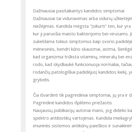
Dažniausiai pasitaikantys kandidos simptomai
Dažniausiai tai viduriavimas arba vidurių užkietėj
niežėjimas. Kandida mėgsta "įsikurti" ten, kur yra
kur ji paruošia maisto bakterijoms bei virusams. 
sukeldama tokius simptomus kaip svorio padidėj
mėnesinės, bendri kūno skausmai, astma, šienligė,
kad organizmui trūksta vitaminų, mineralų bei enz
rodo, kad skydliaukė funkcionuoja normaliai, tači
rodančių patologiškai padidėjusį kandidos kiekį, yr
grybelis.
Čia išvardinti tik pagrindiniai simptomai, jų yra ir 
Pagrindinė kandidos išplitimo priežastis
Naujausių publikacijų autoriai mano, jog didelio k
spektro antibiotikų vartojimas. Kandida mieliagry
imuninės sistemos antikūnų paieškos ir sunaikinim