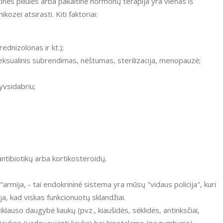
ės piliulės arba pakaitinė hormonų terapija yra vienas iš
ozei atsirasti. Kiti faktoriai:
ednizolonas ir kt.);
seksualinis subrendimas, nėštumas, sterilizacija, menopauzė;
vsidabriu;
ntibiotikų arba kortikosteroidų.
rmija, - tai endokrininė sistema yra mūsų "vidaus policija", kuri
oja, kad viskas funkcionuotų sklandžiai.
iklauso daugybė liaukų (pvz., kiaušidės, sėklidės, antinksčiai,