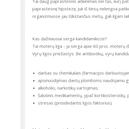
Tai daug paprastesnis aiškinimas nei tas, kurį pat
paprastesnę hipotezę. Juk iš tiesų nelengva pati
organizmuose jau tūkstančius metų, gali ilgam laiku
Kas dažniausiai serga kandidamikoze?
Tai moterų liga - ja serga apie 60 proc. moterų iš 
Vyrų ligos priežastys. Be antibiotikų, vyrų kandida
darbas su chemikalais (farmacijos darbuotojam
apsinuodijimas dantų plomboms naudojamu gy
alkoholio, narkotikų vartojimas;
šalutinis medikamentų, ypač kortikosteroidų, p
stresas (prisidedantis ligos faktorius).