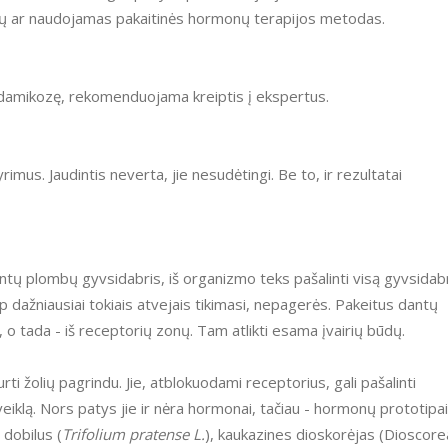
liulių ar naudojamas pakaitinės hormonų terapijos metodas.
ndidamikozę, rekomenduojama kreiptis į ekspertus.
yrimus. Jaudintis neverta, jie nesudėtingi. Be to, ir rezultatai
antų plombų gyvsidabris, iš organizmo teks pašalinti visą gyvsidabr
p dažniausiai tokiais atvejais tikimasi, nepagerės. Pakeitus dantų
, o tada - iš receptorių zonų. Tam atlikti esama įvairių būdų.
ti žolių pagrindu. Jie, atblokuodami receptorius, gali pašalinti
iklą. Nors patys jie ir nėra hormonai, tačiau - hormonų prototipai
 dobilus (
Trifolium pratense L.
), kaukazines dioskorėjas (Dioscore