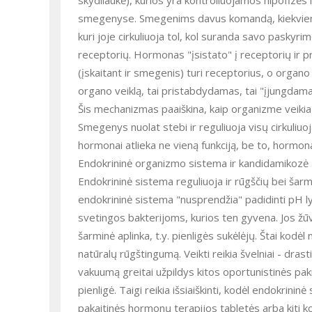
skydliaukė), kurios yra kontroliuojamos hipofizės
smegenyse. Smegenims davus komandą, kiekviena l
kuri joje cirkuliuoja tol, kol suranda savo paskyrim
receptorių. Hormonas "įsistato" į receptorių ir pri
(įskaitant ir smegenis) turi receptorius, o organ
organo veiklą, tai pristabdydamas, tai "įjungdama
Šis mechanizmas paaiškina, kaip organizme veiki
Smegenys nuolat stebi ir reguliuoja visų cirkuliuo
hormonai atlieka ne vieną funkciją, be to, hormonai 
Endokrininė organizmo sistema ir kandidamikozė
Endokrininė sistema reguliuoja ir rūgščių bei šarmų
endokrininė sistema "nusprendžia" padidinti pH l
svetingos bakterijoms, kurios ten gyvena. Jos žūv
šarminė aplinka, t.y. pienligės sukėlėjų. Štai kodėl 
natūralų rūgštingumą. Veikti reikia švelniai - dras
vakuumą greitai užpildys kitos oportunistinės pakr
pienligė. Taigi reikia išsiaiškinti, kodėl endokrini
pakaitinės hormonų terapijos tabletės arba kiti kor