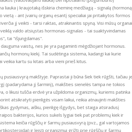
 liaukos (vadovaujanti liauka) bei hipotalamo (pogumburio)
iauka į kraujotaką išskiria cheminę medžiagą - signalą (hormoną
o vietą - ant įvairių organų esantį specialiai jai pritaikytos formos
verčia jį veikti - tarsi raktas, atrakinantis spyną. Visi mūsų organa
o veiklą valdo atsiųstas hormonas-signalas - tai suaktyvindamas
s", tai "išjungdamas".
a dauguma vaistų, nes jie yra pagaminti mėgdžiojant hormonus.
jančių hormonų kiekį. Tai sudėtinga sistema, kadangi kai kurie
veikia kartu su kitais arba vieni prieš kitus.
 pusiausvyrą makštyje. Paprastai ji būna šiek tiek rūgšti, tačiau je
ygį (padarydama jį šarminį), makšties sienelės tampa ne tokios
a, o likusi tuščia erdvė yra užpildoma organizmų, kuriems patinka
norint atsikratyti pienligės visam laikui, reikia atnaujinti makšties
tiškas gydymas, aišku, pienligę išgydys, bet staiga atsiradusį
aipos bakterijos, kurios sukels lygiai tiek pat problemų kiek ir
nė sistema keičia rūgščių ir šarmų pusiausvyrą (pvz., gal vartojamos
tikosteroidai) ir leisti organizmui grįžti prie rūgščių ir šarmų