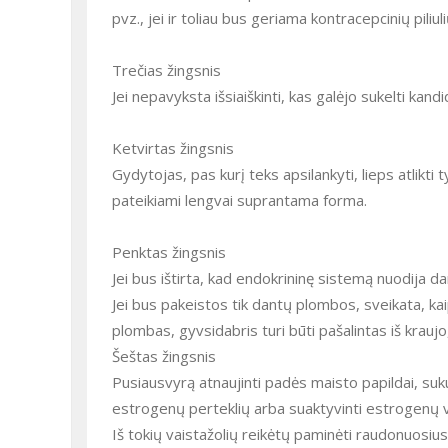
pvz., jei ir toliau bus geriama kontracepcinių pi
Trečias žingsnis
Jei nepavyksta išsiaiškinti, kas galėjo sukelti ka
Ketvirtas žingsnis
Gydytojas, pas kurį teks apsilankyti, lieps atlikti t
pateikiami lengvai suprantama forma.
Penktas žingsnis
Jei bus ištirta, kad endokrininę sistemą nuodija d
Jei bus pakeistos tik dantų plombos, sveikata, kai
plombas, gyvsidabris turi būti pašalintas iš kraujo
Šeštas žingsnis
Pusiausvyrą atnaujinti padės maisto papildai, sukur
estrogenų perteklių arba suaktyvinti estrogenų ve
Iš tokių vaistažolių reikėtų paminėti raudonuosius