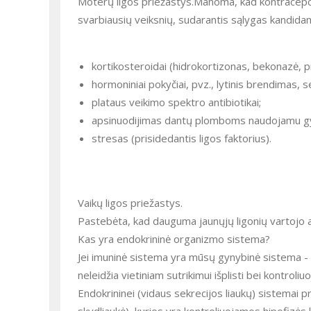
Moterų ligos priežastys.Manoma, kad kontracepcin
svarbiausių veiksnių, sudarantis sąlygas kandidamik
kortikosteroidai (hidrokortizonas, bekonazė, pr
hormoniniai pokyčiai, pvz., lytinis brendimas, 
plataus veikimo spektro antibiotikai;
apsinuodijimas dantų plomboms naudojamu gy
stresas (prisidedantis ligos faktorius).
Vaikų ligos priežastys.
Pastebėta, kad dauguma jaunųjų ligonių vartojo a
Kas yra endokrininė organizmo sistema?
Jei imuninė sistema yra mūsų gynybinė sistema - "a
neleidžia vietiniam sutrikimui išplisti bei kontroliu
Endokrininei (vidaus sekrecijos liaukų) sistemai pr