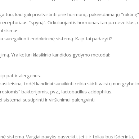
 tuo, kad gali prisitvirtinti prie hormonų, pakeisdama jų "raktinę"
avo receptoriaus "spyną". Cirkuliuojantis hormonas tampa neveiklus, 
utrikimus.
ia sureguliuoti endokrininę sistemą. Kaip tai padaryti?
ėjimą. Yra keturi klasikinio kandidos gydymo metodai:
aip pat ir alergenus.
iteisina, todėl kandidai sunaikinti reikia skirti vaistų nuo grybelio
osiomis" bakterijomis, pvz., lactobacillus acidophilus.
ei sistemai sustiprinti ir virškinimui palengvinti.
nė sistema. Vargiai pavyks pasveikti, jei ji ir toliau bus išderinta,