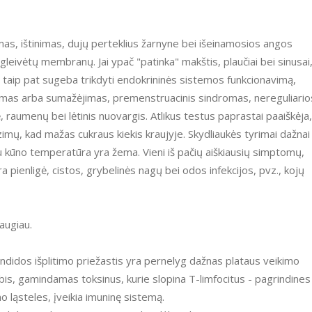
imas, ištinimas, dujų perteklius žarnyne bei išeinamosios angos
 gleivėtų membranų. Jai ypač "patinka" makštis, plaučiai bei sinusai
Ji taip pat sugeba trikdyti endokrininės sistemos funkcionavimą,
imas arba sumažėjimas, premenstruacinis sindromas, nereguliario
 raumenų bei lėtinis nuovargis. Atlikus testus paprastai paaiškėja,
imų, kad mažas cukraus kiekis kraujyje. Skydliaukės tyrimai dažnai
au kūno temperatūra yra žema. Vieni iš pačių aiškiausių simptomų,
a pienligė, cistos, grybelinės nagų bei odos infekcijos, pvz., kojų
daugiau.
andidos išplitimo priežastis yra pernelyg dažnas plataus veikimo
bis, gamindamas toksinus, kurie slopina T-limfocitus - pagrindines
o ląsteles, įveikia imuninę sistemą.