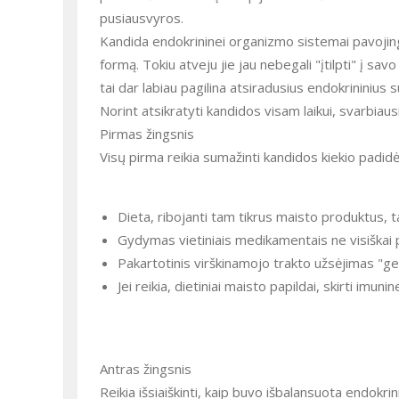
pusiausvyros.
Kandida endokrininei organizmo sistemai pavojinga
formą. Tokiu atveju jie jau nebegali "įtilpti" į s
tai dar labiau pagilina atsiradusius endokrininius s
Norint atsikratyti kandidos visam laikui, svarbiaus
Pirmas žingsnis
Visų pirma reikia sumažinti kandidos kiekio padid
Dieta, ribojanti tam tikrus maisto produktus, t
Gydymas vietiniais medikamentais ne visiškai pas
Pakartotinis virškinamojo trakto užsėjimas "ger
Jei reikia, dietiniai maisto papildai, skirti imunin
Antras žingsnis
Reikia išsiaiškinti, kaip buvo išbalansuota endokrini