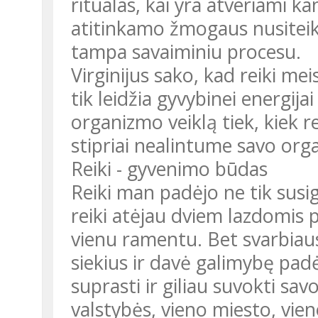
ritualas, kai yra atveriami ka
atitinkamo žmogaus nusiteikim
tampa savaiminiu procesu.
Virginijus sako, kad reiki me
tik leidžia gyvybinei energijai
organizmo veiklą tiek, kiek rei
stipriai nealintume savo orga
Reiki - gyvenimo būdas
Reiki man padėjo ne tik susigr
reiki atėjau dviem lazdomis
vienu ramentu. Bet svarbiau
siekius ir davė galimybę padė
suprasti ir giliau suvokti sa
valstybės, vieno miesto, vi