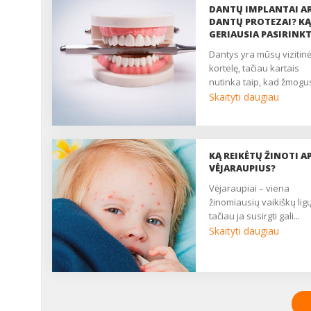
DANTŲ IMPLANTAI A
DANTŲ PROTEZAI? KĄ
GERIAUSIA PASIRINKT
dantys yra mūsų vizitinė
kortelę, tačiau kartais
nutinka taip, kad žmogus
Skaityti daugiau
KĄ REIKĖTŲ ŽINOTI AP
VĖJARAUPIUS?
vėjaraupiai – viena
žinomiausių vaikiškų ligų
tačiau ja susirgti gali...
Skaityti daugiau