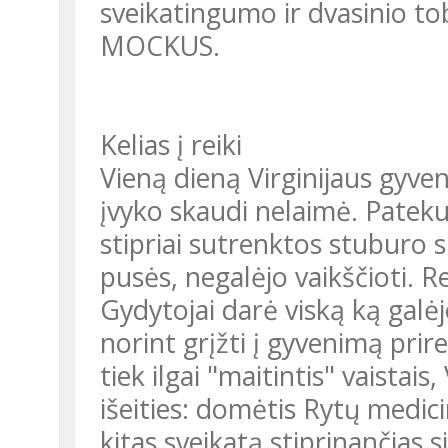
sveikatingumo ir dvasinio tob
MOCKUS.
Kelias į reiki
Vieną dieną Virginijaus gyve
įvyko skaudi nelaimė. Patekus
stipriai sutrenktos stuburo s
pusės, negalėjo vaikščioti. R
Gydytojai darė viską ką galė
norint grįžti į gyvenimą pr
tiek ilgai "maitintis" vaistais
išeities: domėtis Rytų medicin
kitas sveikatą stiprinančias 