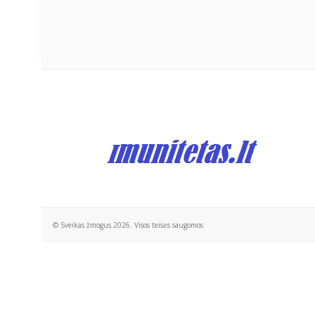
© Sveikas žmogus 2026. Visos teisės saugomos