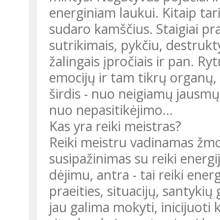
energiniam laukui. Kitaip tar
sudaro kamščius. Staigiai pras
sutrikimais, pykčiu, destrukt
žalingais įpročiais ir pan. R
emocijų ir tam tikrų organų, 
širdis - nuo neigiamų jausmų 
nuo nepasitikėjimo...
Kas yra reiki meistras?
Reiki meistru vadinamas žmog
susipažinimas su reiki energi
dėjimu, antra - tai reiki ener
praeities, situacijų, santyki
jau galima mokyti, inicijuoti k