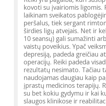
kovoti su įvairiomis ligomis. R
laikinam sveikatos pablogėjim
peršalus, tiek sergant rimtom
širdies ligų atvejais. Net ir k
10 seansų) gali sumažinti ar
vaistų poveikius. Ypač veiksm
depresiją, padeda greičiau a
operacijų. Reiki padeda visada
rezultatų nesimato. Tačiau ta
naudojamas daugiau kaip pa
įprastų medicinos terapijų. 
su bet kokiu gydymu ir kai ku
slaugos klinikose ir reabilita