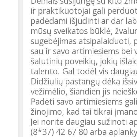
Delnais susijungę su kito žm
ir praktikuotojai gali perduo
padėdami išjudinti ar dar lab
mūsų sveikatos būklė, žvalu
sugebėjimas atsipalaiduoti, p
sau ir savo artimiesiems bei v
šalutinių poveikių, jokių išla
talento. Gal todėl vis daugia
Didžiulių pastangų dėka išs
vežimėlio, šiandien jis neieš
Padėti savo artimiesiems gali
žinojimo, kad tai tikrai įma
Jei norite daugiau sužinoti a
(8*37) 42 67 80 arba aplankyk