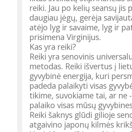
reiki. Jau po kelių seansų jis 
daugiau jėgų, gerėja savijauta
atėjo lyg ir savaime, lyg ir pa
prisimena Virginijus.
Kas yra reiki?
Reiki yra senovinis universa
metodas. Reiki išvertus į liet
gyvybinė energija, kuri persme
padeda palaikyti visas gyvy
tikime, suvokiame tai, ar ne - 
palaiko visas mūsų gyvybines
Reiki šaknys glūdi gilioje se
atgaivino japonų kilmės krik