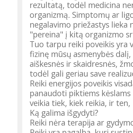
rezultatą, todėl medicina nere
organizmą. Simptomų ar lig
negalavimo priežastys lieka n
"pereina" į kitą organizmo sri
Tuo tarpu reiki poveikis yra 
fizinę mūsų asmenybės dalį, 
aiškesnės ir skaidresnės, žmo
todėl gali geriau save realizu
Reiki energijos poveikis visa
panaudoti piktiems kėslams a
veikia tiek, kiek reikia, ir ten,
Ką galima išgydyti?
Reiki nėra terapija ar gydym
Reiki yra pagalba, kuri sust