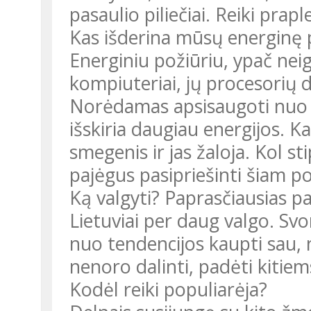
pasaulio piliečiai. Reiki prap
Kas išderina mūsų energinę 
Energiniu požiūriu, ypač neig
kompiuteriai, jų procesorių da
Norėdamas apsisaugoti nuo t
išskiria daugiau energijos. Ka
smegenis ir jas žaloja. Kol s
pajėgus pasipriešinti šiam po
Ką valgyti? Paprasčiausias p
Lietuviai per daug valgo. Svo
nuo tendencijos kaupti sau, 
nenoro dalinti, padėti kitiem
Kodėl reiki populiarėja?