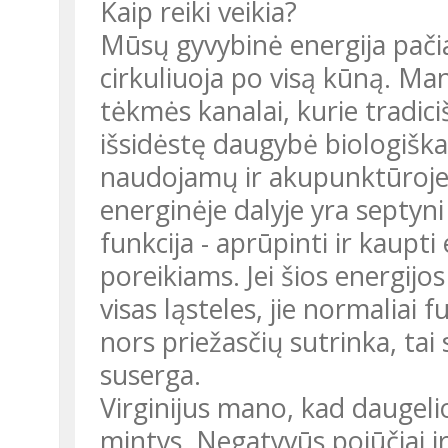
Kaip reiki veikia?
Mūsų gyvybinė energija pačiais
cirkuliuoja po visą kūną. Man
tėkmės kanalai, kurie tradici
išsidėstę daugybė biologiškai
naudojamų ir akupunktūroje
energinėje dalyje yra septyni 
funkcija - aprūpinti ir kaupt
poreikiams. Jei šios energijo
visas ląsteles, jie normaliai 
nors priežasčių sutrinka, tai 
suserga.
Virginijus mano, kad daugelio
mintys. Negatyvūs pojūčiai i