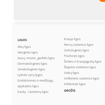
Kraujo ligos
LIGOS
Nervų sistemos ligos
Akių ligos
Onkologinės ligos
Alerginės ligos
Psichinės ligos
Ausų, nosies, gerklės ligos
Širdies ir kraujagyslių ligos
Dermatologinės ligos
Šlapimo sistemos ligos
Ginekologinės ligos
Vaikų ligos
Lytinės vyrų lygos
Virškinimo sistemos ligos
Endokrininės ir medžiagų
Infekcinės ligos
apykaitos ligos
GROŽIS
Kaulų - raumenų ligos