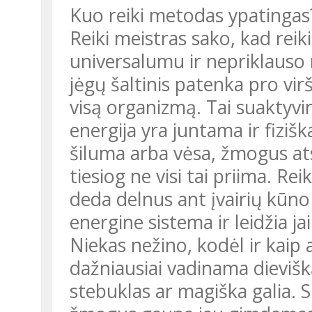
Kuo reiki metodas ypatingas
Reiki meistras sako, kad reik
universalumu ir nepriklauso
jėgų šaltinis patenka pro viršu
visą organizmą. Tai suaktyvin
energija yra juntama ir fiziš
šiluma arba vėsa, žmogus atsip
tiesiog ne visi tai priima. Re
deda delnus ant įvairių kūno 
energine sistema ir leidžia jai 
Niekas nežino, kodėl ir kaip a
dažniausiai vadinama dievišk
stebuklas ar magiška galia. 