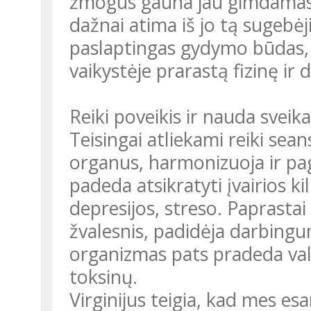
žmogus gauna jau gimdamas
dažnai atima iš jo tą sugebėj
paslaptingas gydymo būdas, b
vaikystėje prarastą fizinę ir
Reiki poveikis ir nauda sveika
Teisingai atliekami reiki sean
organus, harmonizuoja ir page
padeda atsikratyti įvairios 
depresijos, streso. Paprasta
žvalesnis, padidėja darbing
organizmas pats pradeda valy
toksinų.
Virginijus teigia, kad mes es