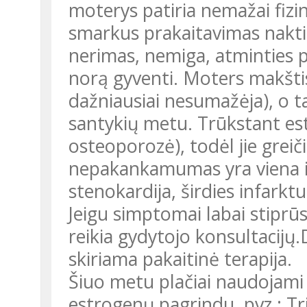
moterys patiria nemažai fizin
smarkus prakaitavimas nakti
nerimas, nemiga, atminties p
norą gyventi. Moters makštis 
dažniausiai nesumažėja), o t
santykių metu. Trūkstant est
osteoporozė), todėl jie greič
nepakankamumas yra viena iš 
stenokardija, širdies infarktu
Jeigu simptomai labai stiprūs
reikia gydytojo konsultacij
skiriama pakaitinė terapija.
Šiuo metu plačiai naudojami
estrogenų pagrindu, pvz.: T