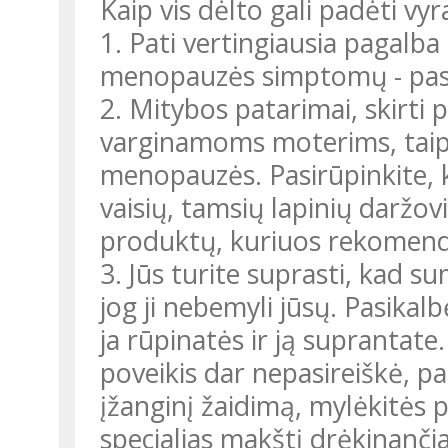
Kaip vis dėlto gali padėti vy
1. Pati vertingiausia pagalba
menopauzės simptomų - paska
2. Mitybos patarimai, skirti
varginamoms moterims, taip
menopauzės. Pasirūpinkite, 
vaisių, tamsių lapinių daržovi
produktų, kuriuos rekomend
3. Jūs turite suprasti, kad s
jog ji nebemyli jūsų. Pasikalb
ja rūpinatės ir ją suprantate.
poveikis dar nepasireiškė, pa
įžanginį žaidimą, mylėkitės
specialias makštį drėkinanči