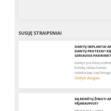
SUSIJĘ STRAIPSNIAI
DANTŲ IMPLANTAI A
DANTŲ PROTEZAI? KĄ
GERIAUSIA PASIRINKT
dantys yra mūsų vizitinė
kortelę, tačiau kartais
nutinka taip, kad žmogus
Skaityti daugiau
KĄ REIKĖTŲ ŽINOTI AP
VĖJARAUPIUS?
vėjaraupiai – viena