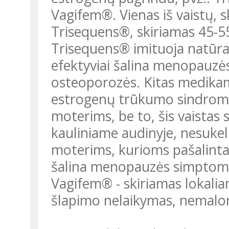
Vagifem®. Vienas iš vaistų,
Trisequens®, skiriamas 45-
Trisequens® imituoja natūralų
efektyviai šalina menopauz
osteoporozės. Kitas medikam
estrogenų trūkumo sindromu
moterims, be to, šis vaista
kauliniame audinyje, nesukel
moterims, kurioms pašalinta g
šalina menopauzės simptomu
Vagifem® - skiriamas lokalia
šlapimo nelaikymas, nemalonū