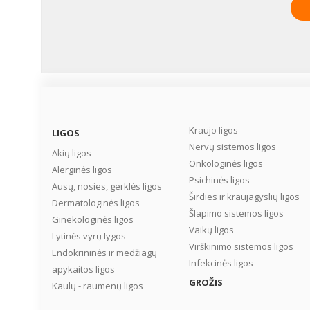
todėl namų vaistinėlėje
naudinga turėti ir kitų
priemonių. Taigi pats m
atidžiau peržiūrėti namų
vaistinėlę, skirtą vaikam
kas joje turėtų būti, kad
netikėtai sunegalavus
vaikui naktį nereikėtų
važiuoti į vaistinę? ...
Kraujo ligos
LIGOS
Nervų sistemos ligos
Akių ligos
Onkologinės ligos
Alerginės ligos
Psichinės ligos
Ausų, nosies, gerklės ligos
Širdies ir kraujagyslių ligos
Dermatologinės ligos
Šlapimo sistemos ligos
Ginekologinės ligos
Vaikų ligos
Lytinės vyrų lygos
Virškinimo sistemos ligos
Endokrininės ir medžiagų
Infekcinės ligos
apykaitos ligos
GROŽIS
Kaulų - raumenų ligos