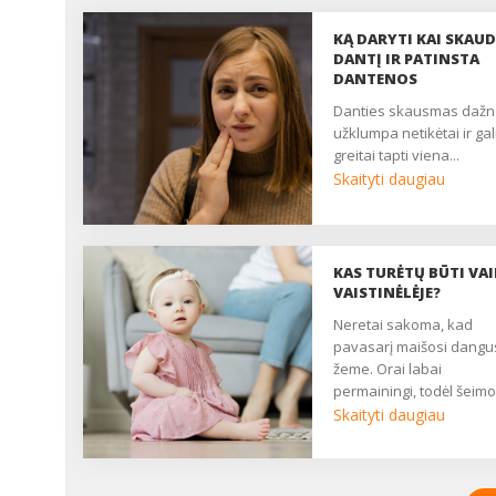
KĄ DARYTI KAI SKAU
DANTĮ IR PATINSTA
DANTENOS
danties skausmas dažnai
užklumpa netikėtai ir gal
greitai tapti viena...
Skaityti daugiau
KAS TURĖTŲ BŪTI VA
VAISTINĖLĖJE?
Neretai sakoma, kad
pavasarį maišosi dangu
žeme. Orai labai
permainingi, todėl šeimo
kuriose yra vaikų,
Skaityti daugiau
padaugėja peršalimo lig
atvejų. Tačiau mažus va
užpuola ne tik peršalima