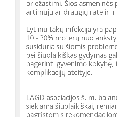
priežastimi. Šios asmeninės 
artimųjų ar draugių rate ir
Lytinių takų infekcija yra paplitusi įvairaus amžiaus grupėse. Net
10 - 30% moterų nuo ankstyv
susiduria su šiomis problemo
bei šiuolaikiškas gydymas gali
pagerinti gyvenimo kokybę, 
komplikacijų ateityje.
LAGD asociacijos š. m. balandžio 4 d. rengiamoje konferencijoje
siekiama šiuolaikiškai, remi
pagrįstomis rekomendacijomis