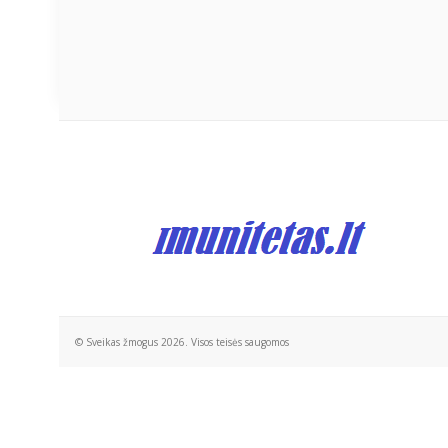
© Sveikas žmogus 2026. Visos teisės saugomos