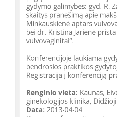
gydymo galimybes: gyd. R. Za
skaitys pranešimą apie makšti
Minkauskienė aptars vulvovag
bei dr. Kristina Jarienė pris
vulvovaginitai“.
Konferencijoje laukiama gydytojų akušerių, ginekologų,
bendrosios praktikos gydytoj
Registracija į konferenciją pr
Renginio vieta:
Kaunas, Eive
ginekologijos klinika, Didžioji
Data:
2013-04-04