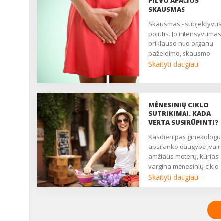
PILVO APAČIOS
SKAUSMAS
Skausmas - subjektyvus
pojūtis. Jo intensyvumas
priklauso nuo organų
pažeidimo, skausmo
slenksčio, centrinės ner
Skaityti daugiau
sistemos būklės. Daugy
moterų nuolat patiria
nuolatinį ar epizodinį
skausmą, kuris trukdo
MĖNESINIŲ CIKLO
gyventi, pailsėti, užmigti. 
SUTRIKIMAI. KADA
yra pagrindinis daugelio
VERTA SUSIRŪPINTI?
ginekologinių ligų
Kasdien pas ginekologus
simptomas. Nukenčia
apsilanko daugybė įvai
asmeninis, socialinis ir
amžiaus moterų, kurias
seksualinis gyvenimas,
vargina mėnesinių ciklo
moteris atrodo liguistai i
sutrikimai. Kartais gali
Skaityti daugiau
nuolat pavargusi....
užtekti tik menko streso,
didelio nuovargio, ir
menstruacijos sutrinka.
Kiekviena moteris bent