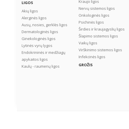
Kraujo ligos
LIGOS
Nervų sistemos ligos
Akių ligos
Onkologinės ligos
Alerginės ligos
Psichinės ligos
Ausų, nosies, gerklės ligos
Širdies ir kraujagyslių ligos
Dermatologinės ligos
Šlapimo sistemos ligos
Ginekologinės ligos
Vaikų ligos
Lytinės vyrų lygos
Virškinimo sistemos ligos
Endokrininės ir medžiagų
Infekcinės ligos
apykaitos ligos
GROŽIS
Kaulų - raumenų ligos