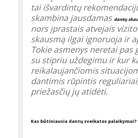
tai išvardintų rekomendacijų
skambina jausdamas
dantų ska
nors įprastais atvejais vizit
skausmą ilgai ignoruoja ir a
Tokie asmenys neretai pas 
su stipriu uždegimu ir kur 
reikalaujančiomis situacijom
dantimis rūpintis reguliariai
priežasčių jų atidėti.
Kas būtiniausia dantų sveikatos palaikymui?