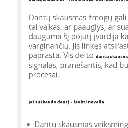
Dantų skausmas žmogų gali tiesiog „varyti iš proto“. Nesvarbu, ar
tai vaikas, ar paauglys, ar 
dauguma šį pojūtį įvardija ka
varginančių. Jis linkęs atsiras
paprasta. Vis dėlto
dantų skausm
signalas, pranešantis, kad b
procesai.
Jei suskaudo dantį – laukti nevalia
Dantų skausmas veiksmingi