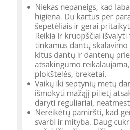
Niekas nepaneigs, kad laba
higiena. Du kartus per parą
šepetėliais ir gerai pritaik
Reikia ir kruopščiai išvalyt
tinkamus dantų skalavimo s
kitus dantų ir dantenų prie
atsakingumo reikalaujama, 
plokštelės, breketai.
Vaikų iki septynių metų dant
išmokyti mažąjį pilietį atsa
daryti reguliariai, neatmest
Nereikėtų pamiršti, kad g
svarbi ir mityba. Daug cukr