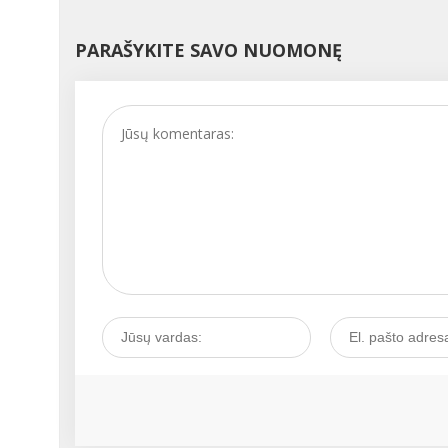
kartą patiria nedidelių ci
nukrypimų, kurie nekeli
PARAŠYKITE SAVO NUOMONĘ
didelio pavojaus, tačiau
kartais tai gali būti
prasidedančios ligos
signalas. Kaip išgirsti tok
signalą ir juo pasirūpinti
Kalbamės su akušere-
ginekologe Vita
JAUNIŠKIENE....