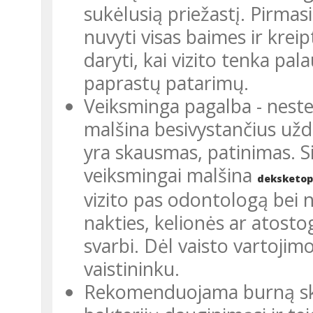
sukėlusią priežastį. Pirmasi
nuvyti visas baimes ir krei
daryti, kai vizito tenka pal
paprastų patarimų.
Veiksminga pagalba - nester
malšina besivystančius užde
yra skausmas, patinimas. S
veiksmingai malšina
deksketop
vizito pas odontologą bei 
nakties, kelionės ar atosto
svarbi. Dėl vaisto vartojim
vaistininku.
Rekomenduojama burną skala