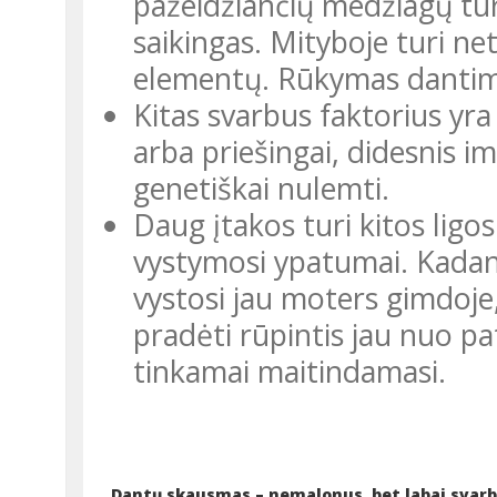
pažeidžiančių medžiagų tur
saikingas. Mityboje turi ne
elementų. Rūkymas dantims
Kitas svarbus faktorius yr
arba priešingai, didesnis 
genetiškai nulemti.
Daug įtakos turi kitos ligos
vystymosi ypatumai. Kadan
vystosi jau moters gimdoje,
pradėti rūpintis jau nuo p
tinkamai maitindamasi.
Dantų skausmas – nemalonus, bet labai svar