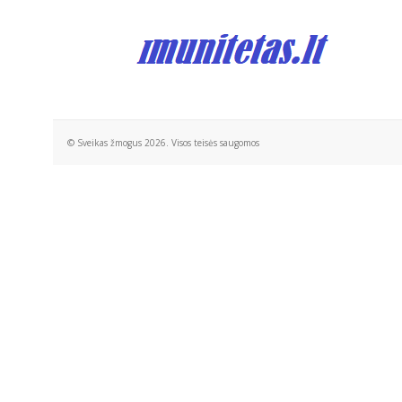
© Sveikas žmogus 2026. Visos teisės saugomos