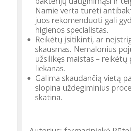
bakterijų dauginimąsi ir te
Namie verta turėti antibak
juos rekomenduoti gali gy
higienos specialistas.
Reikėtų įsitikinti, ar neįstr
skausmas. Nemalonius pojūč
užsilikęs maistas – reikėtų 
liekanas.
Galima skaudančią vietą pa
slopina uždegiminius proces
skatina.
Autorius: farmacininkė Rūt