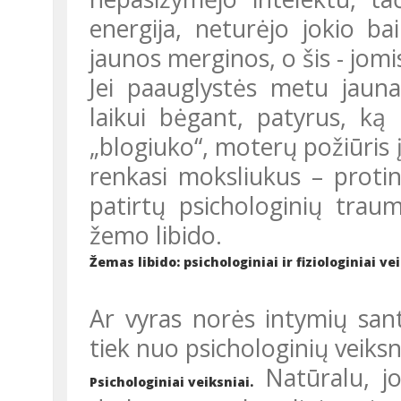
energija, neturėjo jokio b
jaunos merginos, o šis - jom
Jei paauglystės metu jaunas merginas itin žavi „blogiukai“, tai
laikui bėgant, patyrus, ką 
„blogiuko“, moterų požiūris į 
renkasi moksliukus – protin
patirtų psichologinių trau
žemo libido.
Žemas libido: psichologiniai ir fiziologiniai ve
Ar vyras norės intymių santykių, priklauso tiek nuo fiziologinių,
tiek nuo psichologinių veiksn
Natūralu, jo
Psichologiniai veiksniai.