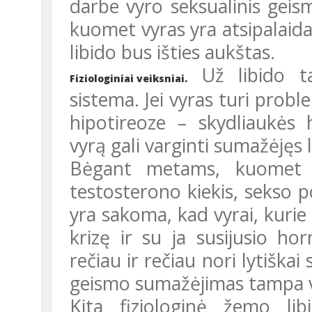
darbe vyro seksualinis geis
kuomet vyras yra atsipalaida
libido bus išties aukštas.
Už libido ta
Fiziologiniai veiksniai.
sistema. Jei vyras turi probl
hipotireoze – skydliauk
vyrą gali varginti sumažėjęs l
Bėgant metams, kuomet vyro organizme mažėja hormono
testosterono kiekis, sekso po
yra sakoma, kad vyrai, kurie
krizę ir su ja susijusio h
rečiau ir rečiau nori lytiškai
geismo sumažėjimas tampa 
Kita fiziologinė žemo libido priežastis gali būti širdies ir