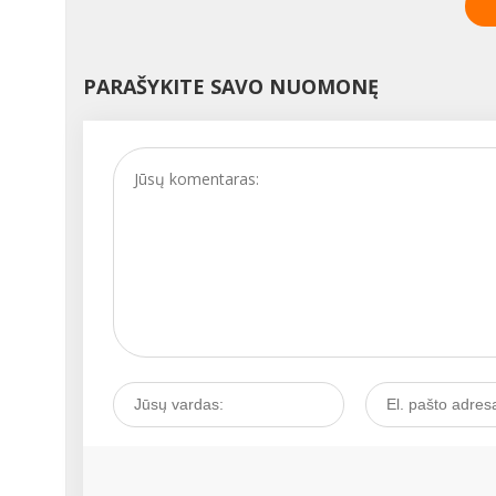
Kiekviena moteris bent
kartą patiria nedidelių ci
nukrypimų, kurie nekeli
PARAŠYKITE SAVO NUOMONĘ
didelio pavojaus, tačiau
kartais tai gali būti
prasidedančios ligos
signalas. Kaip išgirsti tok
signalą ir juo pasirūpinti
Kalbamės su akušere-
ginekologe Vita
JAUNIŠKIENE....