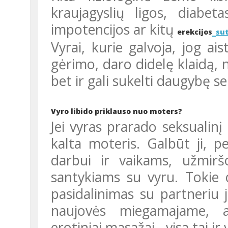
kraujagyslių ligos, diabet
impotencijos ar kitų
erekcijos
su
Vyrai, kurie galvoja, jog aistrą gali „uždegti“ taurele alkoholinio
gėrimo, daro didelę klaidą, n
bet ir gali sukelti daugybę s
Vyro libido priklauso nuo moters?
Jei vyras prarado seksualinį geismą, nemaža tikimybė, jog dėl to
kalta moteris. Galbūt ji, 
darbui ir vaikams, užmiršo
santykiams su vyru. Tokie d
pasidalinimas su partneriu j
naujovės miegamajame, af
erotiniai masažai - visa tai ir