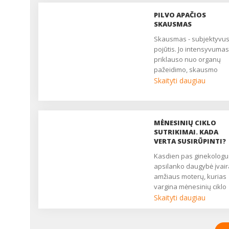
PILVO APAČIOS
SKAUSMAS
Skausmas - subjektyvus
pojūtis. Jo intensyvumas
priklauso nuo organų
pažeidimo, skausmo
slenksčio, centrinės ner
Skaityti daugiau
sistemos būklės. Daugy
moterų nuolat patiria
nuolatinį ar epizodinį
skausmą, kuris trukdo
MĖNESINIŲ CIKLO
gyventi, pailsėti, užmigti. 
SUTRIKIMAI. KADA
yra pagrindinis daugelio
VERTA SUSIRŪPINTI?
ginekologinių ligų
Kasdien pas ginekologus
simptomas. Nukenčia
apsilanko daugybė įvai
asmeninis, socialinis ir
amžiaus moterų, kurias
seksualinis gyvenimas,
vargina mėnesinių ciklo
moteris atrodo liguistai i
sutrikimai. Kartais gali
Skaityti daugiau
nuolat pavargusi....
užtekti tik menko streso,
didelio nuovargio, ir
menstruacijos sutrinka.