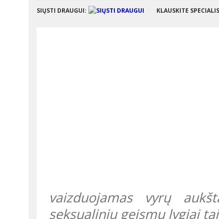
SIŲSTI DRAUGUI:
KLAUSKITE SPECIALI
vaizduojamas vyrų aukšt
seksualiniu geismu lygiai ta