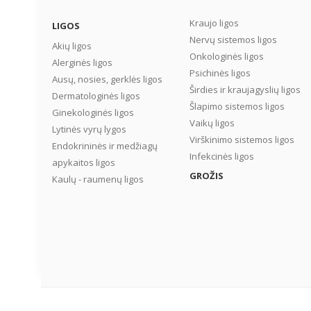
Kraujo ligos
LIGOS
Nervų sistemos ligos
Akių ligos
Onkologinės ligos
Alerginės ligos
Psichinės ligos
Ausų, nosies, gerklės ligos
Širdies ir kraujagyslių ligos
Dermatologinės ligos
Šlapimo sistemos ligos
Ginekologinės ligos
Vaikų ligos
Lytinės vyrų lygos
Virškinimo sistemos ligos
Endokrininės ir medžiagų
Infekcinės ligos
apykaitos ligos
GROŽIS
Kaulų - raumenų ligos