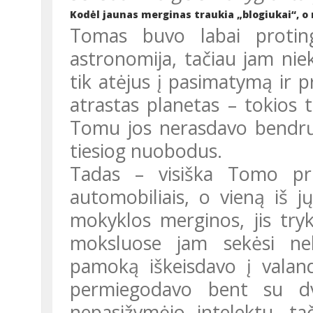
Kodėl jaunas merginas traukia „blogiukai“, o 
Tomas buvo labai protingas, daug skaitė ir itin domėjosi
astronomija, tačiau jam nie
tik atėjus į pasimatymą ir p
atrastas planetas – tokios
Tomu jos nerasdavo bendrų
tiesiog nuobodus.
Tadas – visiška Tomo priešingybė. Domėjosi motociklais ir
automobiliais, o vieną iš jų
mokyklos merginos, jis try
moksluose jam sekėsi nek
pamoką iškeisdavo į valan
permiegodavo bent su d
nepasižymėjo intelektu, ta