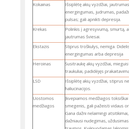
Kokainas
Išsiplėtę akių vyzdžiai, jautrumas šviesai,
energingumas, judrumas, padaž
pulsas; gali apnikti depresija.
Krekas
Polinkis į agresyvumą, smurtą, akių
jautrumas šviesai.
Ekstazis
Stiprus troškulys, nemiga. Didelis
energingumas arba depresija
Heroinas
Susitraukę akių vyzdžiai, mieguistumas,
traukuliai, padidėjęs prakaitavim
LSD
Išsiplėtę akių vyzdžiai, stiprus nerimas,
haliucinacijos.
Uostomos
Įkvepiamos medžiagos toksiškai veikia
medžiagos
smegenis, gali pažeisti vidaus o
Gana dažni nelaimingi atsitikimai, 
dažniausi nudegimas, uždusimas
traumos. Kvėpuodamas lakiomis