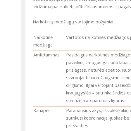
leidžiama pasikalbėti, būti išklausomiems ir pagal
Narkotinių medžiagų vartojimo požymiai
Narkotinė
Vartotos narkotinės medžiagos 
medžiaga
Amfetaminas
Pasibaigus narkotinės medžiagos
poveikiui, žmogus gali būti labai
prislėgtas, neturėti apetito. Nuo
svyruojanti nuo džiaugsmo iki ne
dirglumo. Ilgai vartojant pažeid
kraujagyslės – sutrinka širdies d
sumažėja atsparumas ligoms.
Kanapės
Paraudusios akys, išsiplėtę akių vyzdžiai,
sutrikusi koordinacija, juokas be
priežasties.