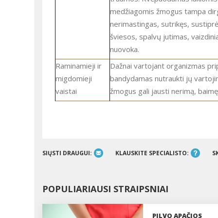
medžiagomis žmogus tampa dirg
nerimastingas, sutrikęs, sustiprė
šviesos, spalvų jutimas, vaizdinia
nuovoka.
Raminamieji ir
Dažnai vartojant organizmas pripranta, ir
migdomieji
bandydamas nutraukti jų vartoji
vaistai
žmogus gali jausti nerimą, baimę,
SIŲSTI DRAUGUI:
KLAUSKITE SPECIALISTO:
S
POPULIARIAUSI STRAIPSNIAI
PILVO APAČIOS