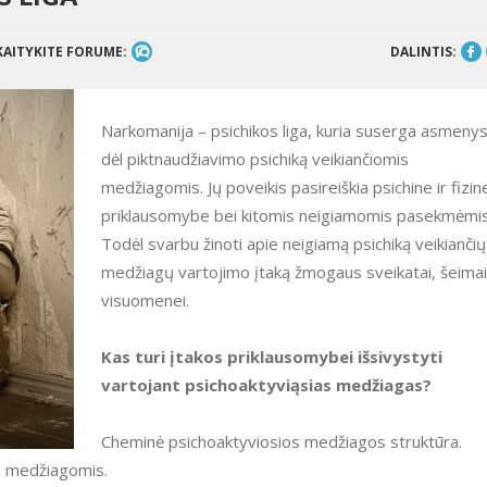
KAITYKITE FORUME:
DALINTIS:
Narkomanija – psichikos liga, kuria suserga asmenys
dėl piktnaudžiavimo psichiką veikiančiomis
medžiagomis. Jų poveikis pasireiškia psichine ir fizin
priklausomybe bei kitomis neigiamomis pasekmėmis
Todėl svarbu žinoti apie neigiamą psichiką veikiančių
medžiagų vartojimo įtaką žmogaus sveikatai, šeimai 
visuomenei.
Kas turi įtakos priklausomybei išsivystyti
vartojant psichoaktyviąsias medžiagas?
Cheminė psichoaktyviosios medžiagos struktūra.
is medžiagomis.