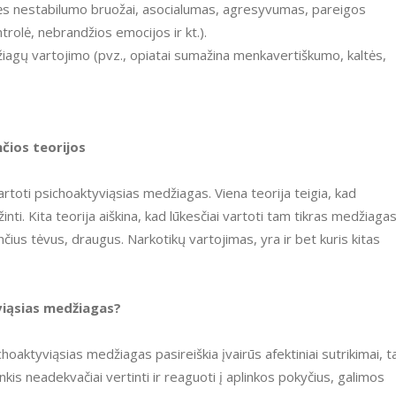
olė, nebrandžios emocijos ir kt.).
čios teorijos
ti. Kita teorija aiškina, kad lūkesčiai vartoti tam tikras medžiaga
nčius tėvus, draugus. Narkotikų vartojimas, yra ir bet kuris kitas
viąsias medžiagas?
kis neadekvačiai vertinti ir reaguoti į aplinkos pokyčius, galimos