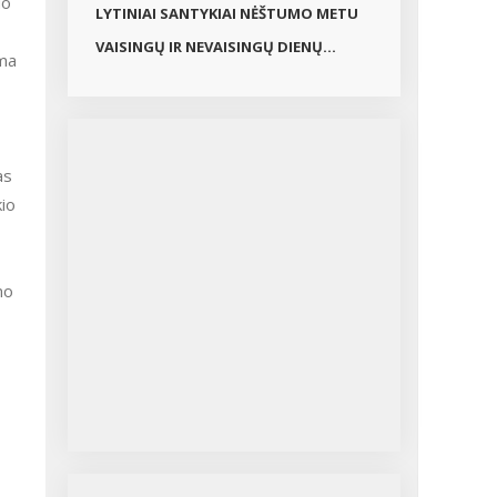
uo
LYTINIAI SANTYKIAI NĖŠTUMO METU
VAISINGŲ IR NEVAISINGŲ DIENŲ...
ama
as
kio
mo