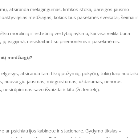
hoaktyviąsias medžiagas, kokios bus pasekmės sveikatai, šeimai i
, jų įsigijimą, nesiskaitant su priemonėmis ir pasekmėmis.
inių medžiagų?
as, nuovargio jausmas, mieguistumas, uždarumas, nenoras
esirūpinimas savo išvaizda ir kita (žr. lentelę).
re ar psichiatrijos kabinete ir stacionare. Gydymo tikslas –