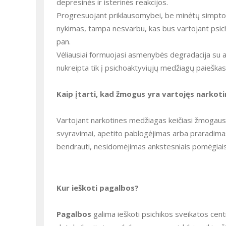
depresinės ir isterinės reakcijos.
Progresuojant priklausomybei, be minėtų simptomų, atsiranda melagingumas, kritikos stoka, pareigos jausmo
nykimas, tampa nesvarbu, kas bus vartojant psic
pan.
Vėliausiai formuojasi asmenybės degradacija su aiškiu moralinių ir estetinių vertybių nykimu, kai visa veikla būna
nukreipta tik į psichoaktyviųjų medžiagų paieškas
Kaip įtarti, kad žmogus yra vartojęs narkot
Vartojant narkotines medžiagas keičiasi žmogaus elgesys, atsiranda tam tikrų požymių, pokyčių, tokių kaip nuotaikos
svyravimai, apetito pablogėjimas arba praradim
bendrauti, nesidomėjimas ankstesniais pomėgiais, n
Kur ieškoti pagalbos?
Pagalbos
galima ieškoti psichikos sveikatos cent