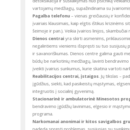
detoksikacija ir susilaikymas nuo psichiką veikia
vartojamų medžiagų, supažindinama su įvairiomis 
Pagalba telefonu
– vienas greičiausių ir konfid
įvairiais klausimais, kaip elgtis ištikus krizinėms
šeimoje ir pan.). Veikia įvairios linijos, skambučia
Dienos centrai
yra skirti asmenims, priklausomi
negalintiems vieniems išspręsti su tuo susijusių p
ir savanoriškumas. Dienos centre galima gauti medi
būdų be narkotinių medžiagų, lavinti bendravimo ir
įveikti įvairius sunkumus, kurie skatina vartoti nar
Reabilitacijos centrai, įstaigos
. Jų tikslas – p
įgūdžius, siekti, kad pasikeistų mąstymas, elgsen
integruotis į socialinį gyvenimą.
Stacionarinė ir ambulatorinė Minesotos pr
bendravimo įgūdžių lavinimas, elgesio ir mąstymo
programa.
Narkomanai anonimai ir kitos savigalbos gr
padeda spręsti problemas, susijusias su sveikim