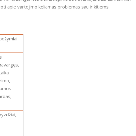
voti apie vartojimo keliamas problemas sau ir kitiems.
požymiai
 pavargęs,
taika
rimo,
žiamos
arbas,