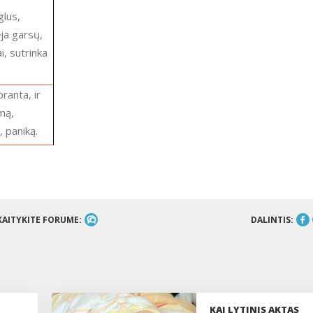
lus,
ja garsų,
i, sutrinka
mą,
 paniką.
KAITYKITE FORUME:
DALINTIS:
KAI LYTINIS AKTAS