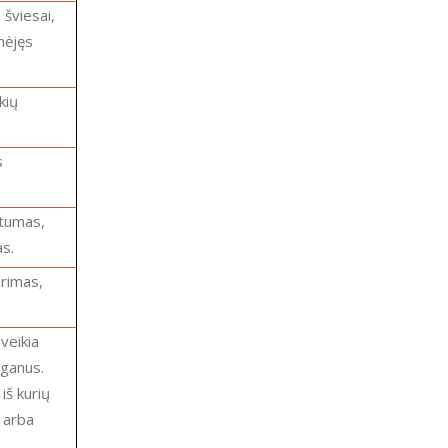
nėjęs
as.
rganus.
iš kurių
 arba