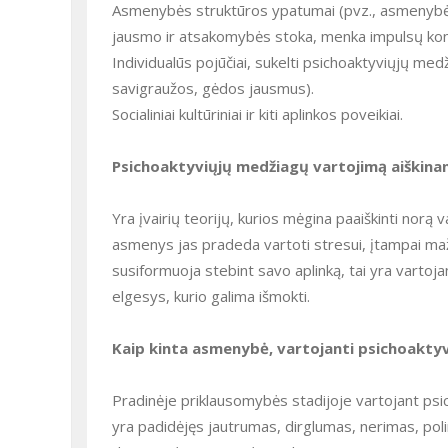
Asmenybės struktūros ypatumai (pvz., asmenybės nestabilumo bruožai, asocialumas, agresyvumas, pareigos
jausmo ir atsakomybės stoka, menka impulsų kontr
Individualūs pojūčiai, sukelti psichoaktyviųjų medžiagų vartojimo (pvz., opiatai sumažina menkavertiškumo, kaltės,
savigraužos, gėdos jausmus).
Socialiniai kultūriniai ir kiti aplinkos poveikiai.
Psichoaktyviųjų medžiagų vartojimą aiškinan
Yra įvairių teorijų, kurios mėgina paaiškinti norą vartoti psichoaktyviąsias medžiagas. Viena teorija teigia, kad
asmenys jas pradeda vartoti stresui, įtampai mažin
susiformuoja stebint savo aplinką, tai yra vartoja
elgesys, kurio galima išmokti.
Kaip kinta asmenybė, vartojanti psichoakty
Pradinėje priklausomybės stadijoje vartojant psichoaktyviąsias medžiagas pasireiškia įvairūs afektiniai sutrikimai, tai
yra padidėjęs jautrumas, dirglumas, nerimas, polin