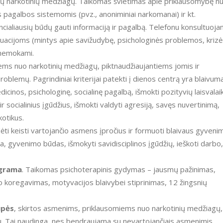
nčių narkotinių medžiagų. Taikomas švietimas apie priklausomybę n
pagalbos sistemomis (pvz., anoniminiai narkomanai) ir kt.
encialiausių būdų gauti informaciją ir pagalbą. Telefonu konsultuoj
 situacijoms (mintys apie savižudybę, psichologinės problemos, krizė
i nemokami.
ems nuo narkotinių medžiagų, pikt­naudžiaujantiems jomis ir
roblemų. Pagrindiniai kriterijai patekti į dienos centrą yra blaivum
cinos, psichologinę, socialinę pagalbą, išmokti pozityvių laisvalai
 socialinius įgūdžius, išmokti valdyti agresiją, savęs nuvertinimą,
kotikus.
adėti keisti vartojančio asmens įpročius ir formuoti blaivaus gyveni
a, gyvenimo būdas, išmokyti savidisciplinos įgūdžių, ieškoti darbo,
ograma
. Taikomas psichoterapinis gydymas – jausmų pažinimas,
 koregavimas, motyvacijos blaivybei stiprinimas, 12 žingsnių
upės
, skirtos asmenims, priklausomiems nuo narkotinių medžiagų,
u. Tai naudinga, nes bendraujama su nevartojančiais asmenimis,