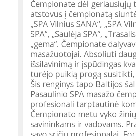
Čempionate dėl geriausiųjų ti
atstovus į čempionatą siuntė
„SPA Vilnius SANA“, „SPA Viln
SPA“, „Saulėja SPA“, „Trasalis
„gema“. Čempionate dalyvavo
masažuotojai. Absoliuti dau
išsilavinimą ir įspūdingas kval
turėjo puikią progą susitikti,
Šis renginys tapo Baltijos š
Pasaulinio SPA masažo čempi
profesionali tarptautinė komi
Čempionato metu vyko žinių 
savininkams ir vadovams. Pra
savo sričių profesionalai. F