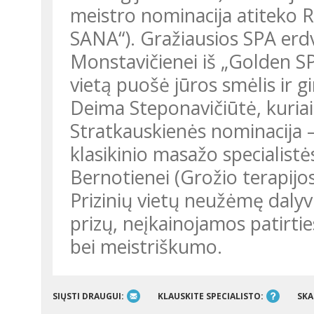
meistro nominacija atiteko Re
SANA“). Gražiausios SPA erdv
Monstavičienei iš „Golden SPA
vietą puošė jūros smėlis ir g
Deima Steponavičiūtė, kuriai 
Stratkauskienės nominacija –
klasikinio masažo specialist
Bernotienei (Grožio terapijos 
Prizinių vietų neužėmę dalyv
prizų, neįkainojamos patirtie
bei meistriškumo.
SIŲSTI DRAUGUI:
KLAUSKITE SPECIALISTO:
SKA