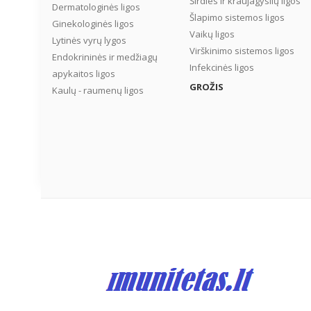
Širdies ir kraujagyslių ligos
Dermatologinės ligos
Šlapimo sistemos ligos
Ginekologinės ligos
Vaikų ligos
Lytinės vyrų lygos
Virškinimo sistemos ligos
Endokrininės ir medžiagų
Infekcinės ligos
apykaitos ligos
GROŽIS
Kaulų - raumenų ligos