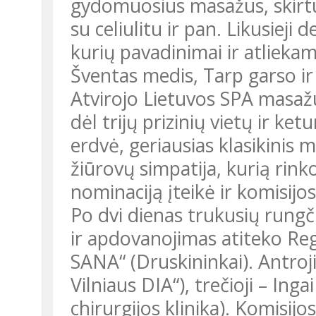
gydomuosius masažus, skirtus
su celiulitu ir pan. Likusiej
kurių pavadinimai ir atliekam
Šventas medis, Tarp garso ir 
Atvirojo Lietuvos SPA masaž
dėl trijų prizinių vietų ir ke
erdvė, geriausias klasikinis 
žiūrovų simpatija, kurią rink
nominaciją įteikė ir komisijo
Po dvi dienas trukusių rungči
ir apdovanojimas atiteko Regi
SANA“ (Druskininkai). Antroji
Vilniaus DIA“), trečioji – Inga
chirurgijos klinika). Komisi