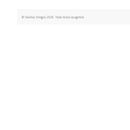
© Sveikas žmogus 2026. Visos teisės saugomos