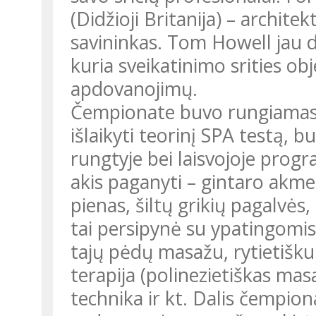
(Didžioji Britanija) – architek
savininkas. Tom Howell jau d
kuria sveikatinimo srities ob
apdovanojimų.
Čempionate buvo rungiamasi 
išlaikyti teorinį SPA testą, 
rungtyje bei laisvojoje prog
akis paganyti – gintaro akm
pienas, šiltų grikių pagalvės,
tai persipynė su ypatingomis
tajų pėdų masažu, rytietiš
terapija (polinezietiškas ma
technika ir kt. Dalis čempi