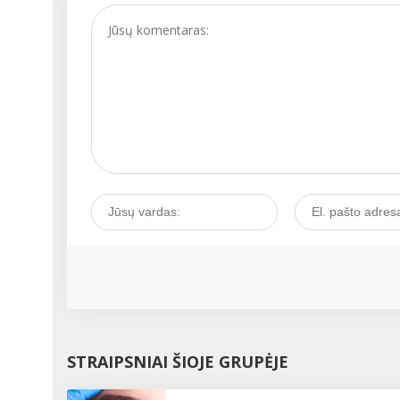
signalas. Kaip išgirsti tok
signalą ir juo pasirūpinti
Kalbamės su akušere-
ginekologe Vita
JAUNIŠKIENE....
STRAIPSNIAI ŠIOJE GRUPĖJE