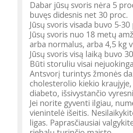
Dabar jūsų svoris nėra 5 proc
buvęs didesnis net 30 proc.
Jūsų svoris visada buvo 5-30 
Jūsų svoris nuo 18 metų amži
arba normalus, arba 4,5 kg vi
Jūsų svoris visą laiką buvo 30
Būti storuliu visai nejuokinga
Antsvorį turintys žmonės da
cholesterolio kiekio kraujyje,
diabeto, išsivystančio vyres
Jei norite gyventi ilgiau, nume
vienintelė išeitis. Nesilaikyki
ligas. Paprasčiausiai valgyki
riebalų turinčio maisto.