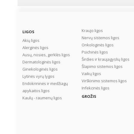
Kraujo ligos
LIGOS
Nervų sistemos ligos
Akių ligos
Onkologinės ligos
Alerginės ligos
Psichinės ligos
Ausų, nosies, gerklės ligos
Širdies ir kraujagyslių ligos
Dermatologinės ligos
Šlapimo sistemos ligos
Ginekologinės ligos
Vaikų ligos
Lytinės vyrų lygos
Virškinimo sistemos ligos
Endokrininės ir medžiagų
Infekcinės ligos
apykaitos ligos
GROŽIS
Kaulų - raumenų ligos