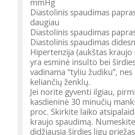
mmHg
Diastolinis spaudimas papras
daugiau
Diastolinis spaudimas papra
Diastolinis spaudimas dide
Hipertenzija (aukštas kraujo 
yra esminė insulto bei širdies
vadinama “tyliu žudiku”, nes
keliančių ženklų.
Jei norite gyventi ilgiau, pir
kasdieninė 30 minučių mankšt
proc. Skirkite laiko atsipalai
kraujo spaudimą. Numeskite 
didžiausia širdies ligų prieža