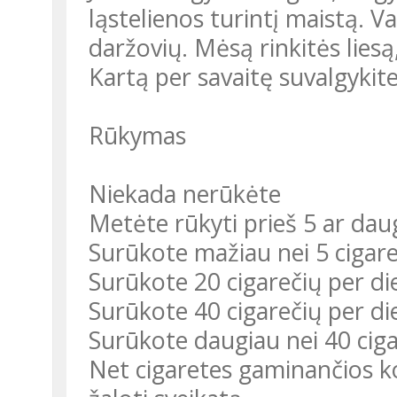
ląstelienos turintį maistą. Va
daržovių. Mėsą rinkitės liesą
Kartą per savaitę suvalgykite
Rūkymas
Niekada nerūkėte
Metėte rūkyti prieš 5 ar da
Surūkote mažiau nei 5 cigare
Surūkote 20 cigarečių per di
Surūkote 40 cigarečių per di
Surūkote daugiau nei 40 ciga
Net cigaretes gaminančios ko