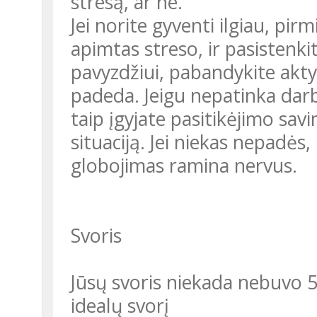
stresą, ar ne.
Jei norite gyventi ilgiau, pir
apimtas streso, ir pasistenki
pavyzdžiui, pabandykite aktyv
padeda. Jeigu nepatinka darba
taip įgyjate pasitikėjimo sav
situaciją. Jei niekas nepadės,
globojimas ramina nervus.
Svoris
Jūsų svoris niekada nebuvo 5
idealų svorį