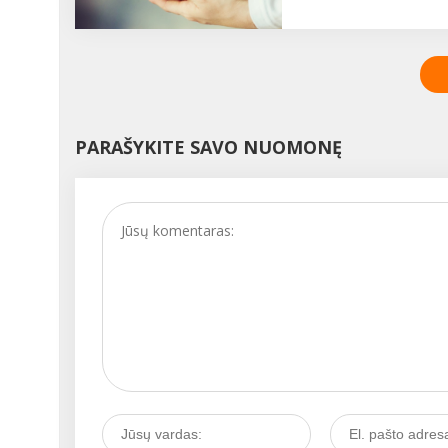
ir laukiamos gyvybės
Dažniausiai – dėl religin
nutrūkimas - didžiulė
sumetimų, tačiau yra
tragedija kiekvienai
nemažai atvejų, kai jis
moteriai ir šeimai, deja,
grindžiamas higienos ar
neretai šios tragedijos
estetikos sumetimais. D
kartojasi......
visai neseniai JAV
apipjaustomi buvo net a
PARAŠYKITE SAVO NUOMONĘ
90 proc. vyrų, kadangi
didžiojoje šalyje buvo
manoma, kada tai – būt
higienos priemonė. ...