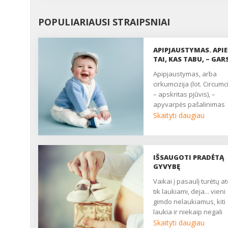
POPULIARIAUSI STRAIPSNIAI
APIPJAUSTYMAS. APIE
TAI, KAS TABU, – GAR
Apipjaustymas, arba
cirkumcizija (lot. Circumc
– apskritas pjūvis), –
apyvarpės pašalinimas
chirurginiu būdu. Išgirdę 
Skaityti daugiau
žodį, didžioji dalis vyrų
nusipurto, susiraukia, o
kartais netgi pradeda tyl
mintyse keiksnoti. Na, š
IŠSAUGOTI PRADĖTĄ
atveju jų storžieviškumu
GYVYBĘ
kaltinti nereikėtų, kadan
Vaikai į pasaulį turėtų ateiti
sutikime – procedūra ne 
tik laukiami, deja... vieni
maloniausiųjų. Tačiau,
gimdo nelaukiamus, kiti
nepaisant jos atgrasum
laukia ir niekaip negali
apipjaustymas vykdom
susilaukti kūdikio. Prad
Skaityti daugiau
visame pasaulyje.