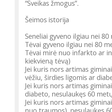
“Sveikas žmogus”.
Šeimos istorija
Seneliai gyveno ilgiau nei 80
Tėvai gyveno ilgiau nei 80 m
Tėvai mirė nuo infarkto ar i
kiekvieną tėvą)
Jei kuris nors artimas giminait
vėžiu, širdies ligomis ar diab
Jei kuris nors artimas giminai
diabeto, nesulaukęs 60 metų
Jei kuris nors artimas gimina
nuo traumos), nesulaukęs 60