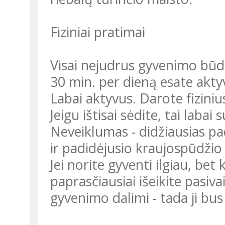
Fiziniai pratimai
Visai nejudrus gyvenimo būd
30 min. per dieną esate aktyv
Labai aktyvus. Darote fizini
Jeigu ištisai sėdite, tai lab
Neveiklumas - didžiausias pad
ir padidėjusio kraujospūdžio 
Jei norite gyventi ilgiau, bet
paprasčiausiai išeikite pasiva
gyvenimo dalimi - tada ji bus