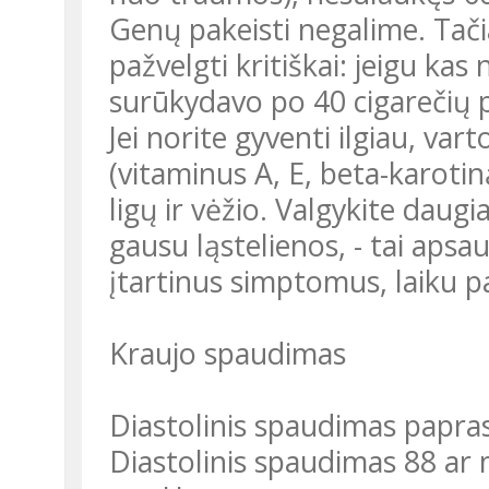
Genų pakeisti negalime. Tači
pažvelgti kritiškai: jeigu kas
surūkydavo po 40 cigarečių per
Jei norite gyventi ilgiau, var
(vitaminus A, E, beta-karotin
ligų ir vėžio. Valgykite daugi
gausu ląstelienos, - tai apsa
įtartinus simptomus, laiku p
Kraujo spaudimas
Diastolinis spaudimas papr
Diastolinis spaudimas 88 ar 