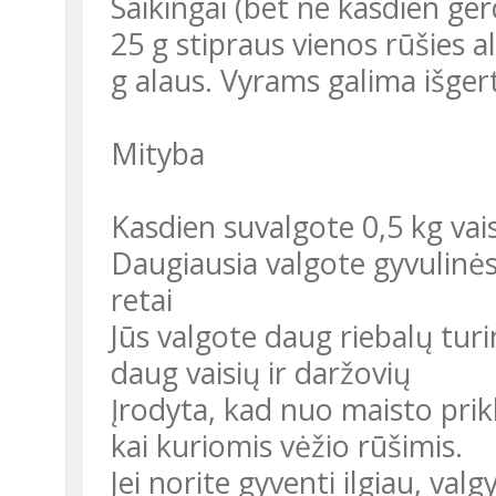
Saikingai (bet ne kasdien ger
25 g stipraus vienos rūšies 
g alaus. Vyrams galima išgert
Mityba
Kasdien suvalgote 0,5 kg vais
Daugiausia valgote gyvulinės 
retai
Jūs valgote daug riebalų turi
daug vaisių ir daržovių
Įrodyta, kad nuo maisto prikla
kai kuriomis vėžio rūšimis.
Jei norite gyventi ilgiau, val