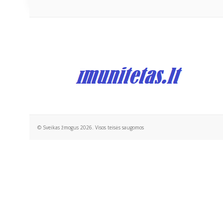
© Sveikas žmogus 2026. Visos teisės saugomos