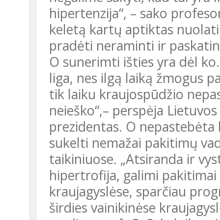
hipertenzija“, – sako profeso
keletą kartų aptiktas nuolat
pradėti neraminti ir paskatin
O sunerimti išties yra dėl ko.
liga, nes ilgą laiką žmogus p
tik laiku kraujospūdžio nepa
neieško“,– perspėja Lietuvos
prezidentas. O nepastebėta liga
sukelti nemažai pakitimų v
taikiniuose. „Atsiranda ir vys
hipertrofija, galimi pakitima
kraujagyslėse, sparčiau prog
širdies vainikinėse kraujagy