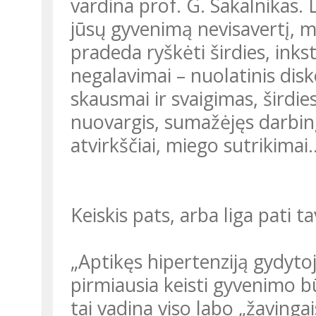
vardina prof. G. Sakalnikas. 
jūsų gyvenimą nevisavertį, 
pradeda ryškėti širdies, ink
negalavimai – nuolatinis disk
skausmai ir svaigimas, širdie
nuovargis, sumažėjęs darbi
atvirkščiai, miego sutrikimai
Keiskis pats, arba liga pati t
„Aptikęs hipertenziją gydytoj
pirmiausia keisti gyvenimo bū
tai vadina viso labo „žavingai