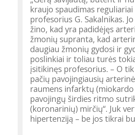
kraujo spaudimas reguliariai 
profesorius G. Sakalnikas. J
žino, kad yra padidėjęs arter
žmonių supranta, kad arterinę
daugiau žmonių gydosi ir gyd
poslinkiai ir toliau turės to
įsitikinęs profesorius. – O ti
pačių pavojingiausių arterinė
raumens infarktų (miokardo 
pavojingų širdies ritmo sutri
(koronarinių) mirčių“. Juk ve
hipertenziją – be jos tikrai b