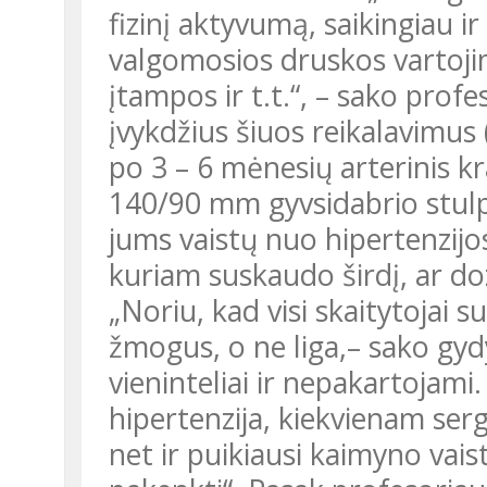
fizinį aktyvumą, saikingiau ir 
valgomosios druskos vartoji
įtampos ir t.t.“, – sako profes
įvykdžius šiuos reikalavimu
po 3 – 6 mėnesių arterinis 
140/90 mm gyvsidabrio stulpel
jums vaistų nuo hipertenzijo
kuriam suskaudo širdį, ar do
„Noriu, kad visi skaitytojai 
žmogus, o ne liga,– sako gyd
vieninteliai ir nepakartojami. 
hipertenzija, kiekvienam serg
net ir puikiausi kaimyno vaist