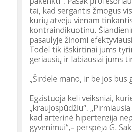
pakenkti“. Pasak profesoriaus 
tai, kad sergantis žmogus vis
kurių atveju vienam tinkantis 
kontraindikuotinu. Šiandienin
pasaulyje žinomi efektyviausi 
Todėl tik išskirtinai jums tyr
geriausių ir labiausiai jums
„Širdele mano, ir be jos bus 
Egzistuoja keli veiksniai, ku
„kraujospūdžiu“. „Pirmiausia 
kad arterinė hipertenzija ne
gyvenimui“,– perspėja G. Sak