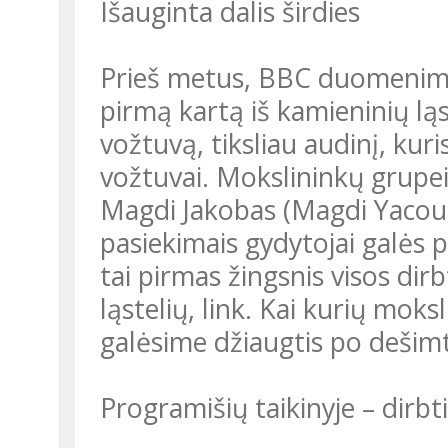
Išauginta dalis širdies
Prieš metus, BBC duomenimis
pirmą kartą iš kamieninių lą
vožtuvą, tiksliau audinį, kuri
vožtuvai. Mokslininkų grupei
Magdi Jakobas (Magdi Yacoub
pasiekimais gydytojai galės 
tai pirmas žingsnis visos dirb
ląstelių, link. Kai kurių mok
galėsime džiaugtis po dešim
Programišių taikinyje – dirbti