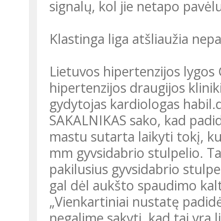
signalų, kol jie netapo pavėl
Klastinga liga atšliaužia nep
Lietuvos hipertenzijos lygo
hipertenzijos draugijos klinik
gydytojas kardiologas habil.
SAKALNIKAS sako, kad padidė
mastu sutarta laikyti tokį, k
mm gyvsidabrio stulpelio. Ta
pakilusius gyvsidabrio stulpel
gal dėl aukšto spaudimo kalt
„Vienkartiniai nustatę padidė
negalime sakyti, kad tai yra l