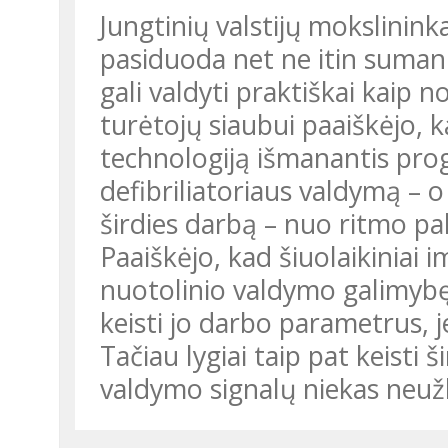
Jungtinių valstijų mokslininka
pasiduoda net ne itin sumani
gali valdyti praktiškai kaip n
turėtojų siaubui paaiškėjo, k
technologiją išmanantis prog
defibriliatoriaus valdymą – o t
širdies darbą – nuo ritmo pa
Paaiškėjo, kad šiuolaikiniai i
nuotolinio valdymo galimybę,
keisti jo darbo parametrus, j
Tačiau lygiai taip pat keisti 
valdymo signalų niekas neu