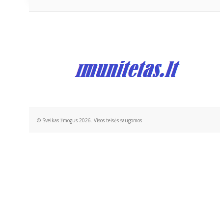
© Sveikas žmogus 2026. Visos teisės saugomos