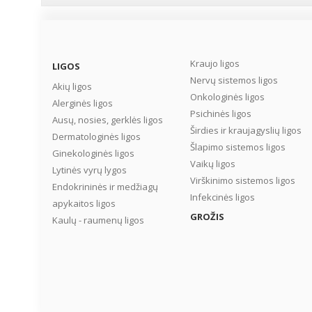
Kraujo ligos
LIGOS
Nervų sistemos ligos
Akių ligos
Onkologinės ligos
Alerginės ligos
Psichinės ligos
Ausų, nosies, gerklės ligos
Širdies ir kraujagyslių ligos
Dermatologinės ligos
Šlapimo sistemos ligos
Ginekologinės ligos
Vaikų ligos
Lytinės vyrų lygos
Virškinimo sistemos ligos
Endokrininės ir medžiagų
Infekcinės ligos
apykaitos ligos
GROŽIS
Kaulų - raumenų ligos