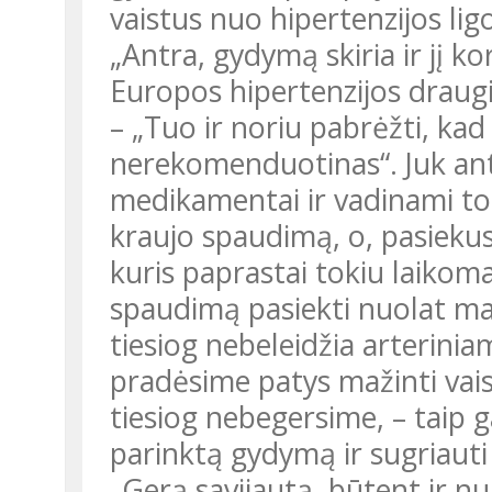
vaistus nuo hipertenzijos lig
„Antra, gydymą skiria ir jį ko
Europos hipertenzijos draugijo
– „Tuo ir noriu pabrėžti, kad
nerekomenduotinas“. Juk antih
medikamentai ir vadinami tod
kraujo spaudimą, o, pasieku
kuris paprastai tokiu laikoma
spaudimą pasiekti nuolat maže
tiesiog nebeleidžia arterinia
pradėsime patys mažinti vais
tiesiog nebegersime, – taip 
parinktą gydymą ir sugriaut
„Gerą savijautą, būtent ir n