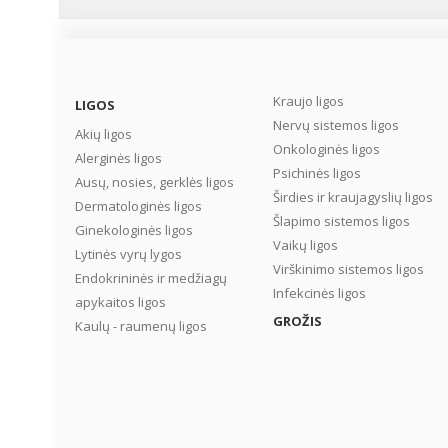
Kraujo ligos
LIGOS
Nervų sistemos ligos
Akių ligos
Onkologinės ligos
Alerginės ligos
Psichinės ligos
Ausų, nosies, gerklės ligos
Širdies ir kraujagyslių ligos
Dermatologinės ligos
Šlapimo sistemos ligos
Ginekologinės ligos
Vaikų ligos
Lytinės vyrų lygos
Virškinimo sistemos ligos
Endokrininės ir medžiagų
Infekcinės ligos
apykaitos ligos
GROŽIS
Kaulų - raumenų ligos