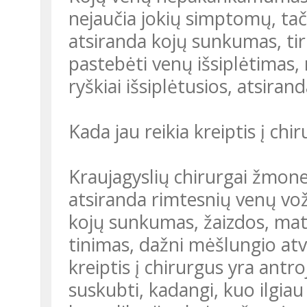
nejaučia jokių simptomų, tači
atsiranda kojų sunkumas, ti
pastebėti venų išsiplėtimas, n
ryškiai išsiplėtusios, atsira
Kada jau reikia kreiptis į chi
Kraujagyslių chirurgai žmone
atsiranda rimtesnių venų vo
kojų sunkumas, žaizdos, mat
tinimas, dažni mėšlungio atve
kreiptis į chirurgus yra antroj
suskubti, kadangi, kuo ilgia