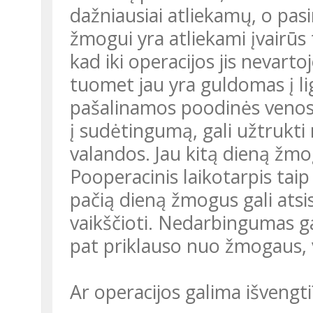
dažniausiai atliekamų, o pas
žmogui yra atliekami įvairūs 
kad iki operacijos jis nevar
tuomet jau yra guldomas į li
pašalinamos poodinės venos b
į sudėtingumą, gali užtrukti
valandos. Jau kitą dieną žm
Pooperacinis laikotarpis taip 
pačią dieną žmogus gali atsist
vaikščioti. Nedarbingumas gal
pat priklauso nuo žmogaus, vi
Ar operacijos galima išvengti