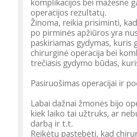
komplikacijos bei mažesnė g
operacijos rezultatų.
Žinoma, reikia prisiminti, ka
po pirminės apžiūros yra nus
paskiriamas gydymas, kuris g
chirurginė operacija bei kom
trečiasis gydymo būdas, kuris 
Pasiruošimas operacijai ir p
Labai dažnai žmonės bijo ope
kiek laiko tai užtruks, ar neb
darbą ir t.t.
Reikėtų pastebėti, kad chirur