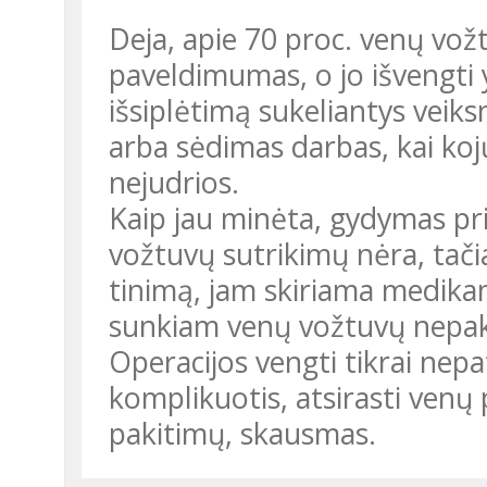
Deja, apie 70 proc. venų vo
paveldimumas, o jo išvengti 
išsiplėtimą sukeliantys veiksn
arba sėdimas darbas, kai ko
nejudrios.
Kaip jau minėta, gydymas pri
vožtuvų sutrikimų nėra, tači
tinimą, jam skiriama medika
sunkiam venų vožtuvų nep
Operacijos vengti tikrai nepa
komplikuotis, atsirasti venų
pakitimų, skausmas.