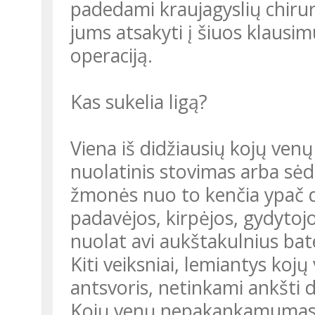
padedami kraujagyslių chir
jums atsakyti į šiuos klausim
operaciją.
Kas sukelia ligą?
Viena iš didžiausių kojų venų 
nuolatinis stovimas arba sėd
žmonės nuo to kenčia ypač d
padavėjos, kirpėjos, gydytoj
nuolat avi aukštakulnius bate
Kiti veiksniai, lemiantys koj
antsvoris, netinkami ankšti d
Kojų venų nepakankamumas tu