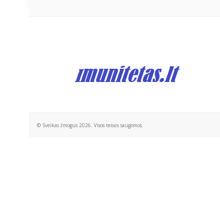
© Sveikas žmogus 2026. Visos teisės saugomos