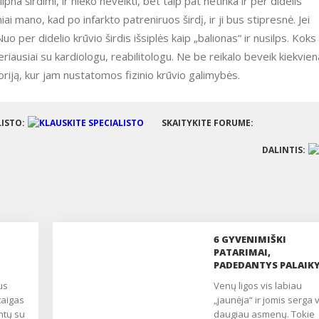
pna širdimi, ir nieko neveikti, bet taip pat netinka ir per didelis
goniai mano, kad po infarkto patreniruos širdį, ir ji bus stipresnė. Jei
 per didelio krūvio širdis išsiplės kaip „balionas“ ir nusilps. Koks
geriausiai su kardiologu, reabilitologu. Ne be reikalo beveik kiekvie
atoriją, kur jam nustatomos fizinio krūvio galimybės.
LISTO:
SKAITYKITE FORUME:
DALINTIS:
6 GYVENIMIŠKI
PATARIMAI,
PADEDANTYS PALAIKY
JŪSŲ KOJŲ LENGVUM
Venų ligos vis labiau
taigas
„jaunėja“ ir jomis serga v
ntų su
daugiau asmenų. Tokie