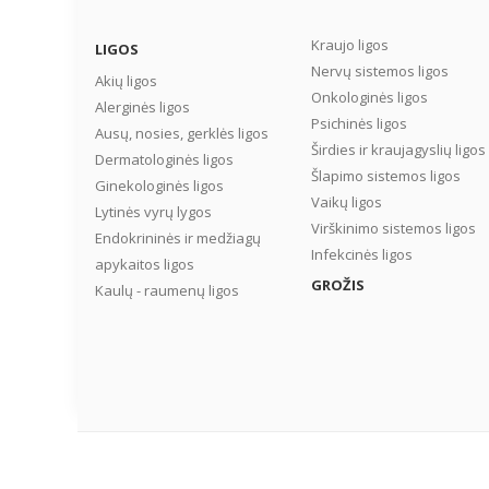
Kraujo ligos
LIGOS
Nervų sistemos ligos
Akių ligos
Onkologinės ligos
Alerginės ligos
Psichinės ligos
Ausų, nosies, gerklės ligos
Širdies ir kraujagyslių ligos
Dermatologinės ligos
Šlapimo sistemos ligos
Ginekologinės ligos
Vaikų ligos
Lytinės vyrų lygos
Virškinimo sistemos ligos
Endokrininės ir medžiagų
Infekcinės ligos
apykaitos ligos
GROŽIS
Kaulų - raumenų ligos