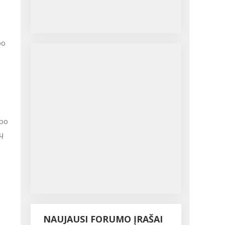
po
rbo
tų
NAUJAUSI FORUMO ĮRAŠAI