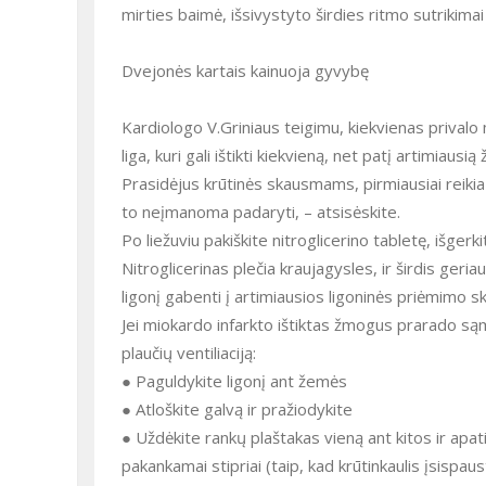
mirties baimė, išsivystyto širdies ritmo sutrikim
Dvejonės kartais kainuoja gyvybę
Kardiologo V.Griniaus teigimu, kiekvienas privalo 
liga, kuri gali ištikti kiekvieną, net patį artimiausi
Prasidėjus krūtinės skausmams, pirmiausiai reikia nut
to neįmanoma padaryti, – atsisėskite.
Po liežuviu pakiškite nitroglicerino tabletę, išgerk
Nitroglicerinas plečia kraujagysles, ir širdis geri
ligonį gabenti į artimiausios ligoninės priėmimo s
Jei miokardo infarkto ištiktas žmogus prarado sąmon
plaučių ventiliaciją:
● Paguldykite ligonį ant žemės
● Atloškite galvą ir pražiodykite
● Uždėkite rankų plaštakas vieną ant kitos ir apati
pakankamai stipriai (taip, kad krūtinkaulis įsis