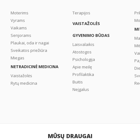
labai vargina pacientą. T
nėra tik estetinė proble
Moterims
Terapijos
Pr
kaip mano daugelis. Tai 
Vyrams
Mo
VAISTAŽOLĖS
rimtas kraujotakos
Vaikams
MI
sutrikimas, kurį reikia
Senjorams
GYVENIMO BŪDAS
gydyti. ...
Ma
Plaukai, oda ir nagai
Laisvalaikis
Mi
Sveikatos priežiūra
Atostogos
Va
Miegas
Psichologija
Pa
NETRADICINĖ MEDICINA
Apie meilę
Di
Profilaktika
Vaistažolės
Sv
Buitis
Rytų medicina
Re
Neįgalus
MŪSŲ DRAUGAI