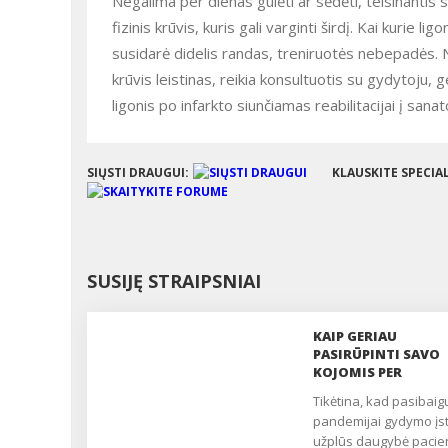
Negalima per dienas gulėti ar sėdėti, teisinantis sil
fizinis krūvis, kuris gali varginti širdį. Kai kurie li
susidarė didelis randas, treniruotės nebepadės. Nuo
krūvis leistinas, reikia konsultuotis su gydytoju, 
ligonis po infarkto siunčiamas reabilitacijai į san
SIŲSTI DRAUGUI:
KLAUSKITE SPECIA
SUSIJĘ STRAIPSNIAI
KAIP GERIAU
PASIRŪPINTI SAVO
KOJOMIS PER
PANDEMIJĄ?
Tikėtina, kad pasibaigus
pandemijai gydymo įs
užplūs daugybė pacie