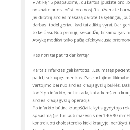
● Atlikę 15 paspaudimų, du kartus įpūskite oro „bu
nosinaite ar orą pūsti pro nosį (tik užverkite burn
Jei dirbtinį širdies masažą darote taisyklingai, įpu
darbas, todėl geriau, kad tai atliktų vyrai. Dar ge
to keičiasi. Nuo pirmųjų sekundžių tinkamo gaivini
Atvykę medikai taiko pačią efektyviausią priemonę –
Kas nori tai patirti dar kartą?
Kartais infarktas gali kartotis. „Esu matęs pacien
patirtį sukaupęs medikas. Pasikartojimo tikimybė p
vartojimo bei nuo širdies kraujagyslių būklės. Dažn
todėl po infarkto, net ir tada, kai atkemšama kr
širdies kraujagyslių operacija.
Po infarkto būtina kruopščiai laikytis gydytojo re
spaudimą (jis turi būti mažesnis nei 140/90 mmHg),
kontroliuoti cholesterolio kiekį kraujyje, nerūkyti. 