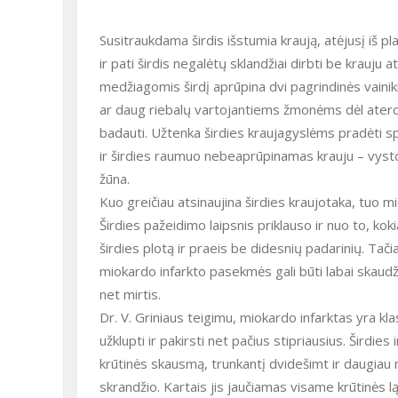
Susitraukdama širdis išstumia kraują, atėjusį iš pl
ir pati širdis negalėtų sklandžiai dirbti be krauj
medžiagomis širdį aprūpina dvi pagrindinės vainik
ar daug riebalų vartojantiems žmonėms dėl aterosk
badauti. Užtenka širdies kraujagyslėms pradėti spa
ir širdies raumuo nebeaprūpinamas krauju – vystos
žūna.
Kuo greičiau atsinaujina širdies kraujotaka, tuo m
Širdies pažeidimo laipsnis priklauso ir nuo to, koki
širdies plotą ir praeis be didesnių padarinių. Tači
miokardo infarkto pasekmės gali būti labai skaudžio
net mirtis.
Dr. V. Griniaus teigimu, miokardo infarktas yra kla
užklupti ir pakirsti net pačius stipriausius. Širdie
krūtinės skausmą, trunkantį dvidešimt ir daugiau min
skrandžio. Kartais jis jaučiamas visame krūtinės 