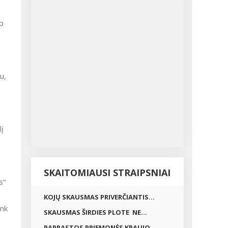
ip
u,
s
lį
SKAITOMIAUSI STRAIPSNIAI
s“
KOJŲ SKAUSMAS PRIVERČIANTIS...
ink
SKAUSMAS ŠIRDIES PLOTE NE...
PAPRASTOS PRIEMONĖS KRAUJO...