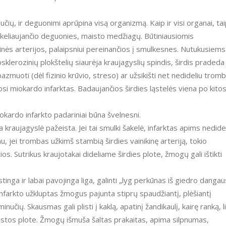
aučių, ir deguonimi aprūpina visą organizmą. Kaip ir visi organai, ta
u atkeliaujančio deguonies, maisto medžiagų. Būtiniausiomis
inės arterijos, palaipsniui pereinančios į smulkesnes. Nutukusiems
lerozinių plokštelių siaurėja kraujagyslių spindis, širdis pradeda
zmuoti (dėl fizinio krūvio, streso) ar užsikišti net nedideliu tromb
i miokardo infarktas. Badaujančios širdies ląstelės viena po kito
iokardo infarkto padariniai būna švelnesni.
a kraujagyslė pažeista. Jei tai smulki šakelė, infarktas apims nedide
au, jei trombas užkimš stambią širdies vainikinę arteriją, tokio
s. Sutrikus kraujotakai dideliame širdies plote, žmogų gali ištikti
stinga ir labai pavojinga liga, galinti „lyg perkūnas iš giedro dangau
s infarkto užkluptas žmogus pajunta stiprų spaudžiantį, plėšiantį
učių. Skausmas gali plisti į kaklą, apatinį žandikaulį, kairę ranką, l
ląstos plote. Žmogų išmuša šaltas prakaitas, apima silpnumas,