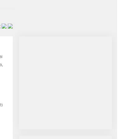
ai
a,
ti