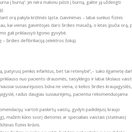
rna į burną“. Jei nėra malonu pūsti į burną, galite ją uždengti
ą).
čiant orą pakyla krūtinės ląsta. Gaivinimas – labai sunkus fizinis
riau, kai vienas gaivintojas daro širdies masažą, o kitas įpučia orą, 
mo gali priklausyti ligonio gyvybė.
 širdies defibriliaciją (elektros šoką).
tą, patyrusį penkis infarktus, bet tai retenybė”,– sako ilgametę da
riklauso nuo paciento drausmės, taisyklingo ir labai tikslaus vais
iausiai susiaurėjusios būna ne viena, o kelios širdies kraujagyslės,
aujagyslė, radus daugiau susiaurėjimų, pacientui rekomenduojama
komendacijų: vartoti paskirtų vaistų, gydyti padidėjusį kraujo
 mažinti kūno svorį dietomis ar specialiais vaistais (statinais)
Būtinas fizinis krūvis.