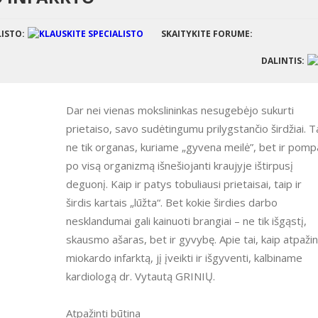
LISTO:
SKAITYKITE FORUME:
DALINTIS:
Dar nei vienas mokslininkas nesugebėjo sukurti
prietaiso, savo sudėtingumu prilygstančio širdžiai. T
ne tik organas, kuriame „gyvena meilė”, bet ir pomp
po visą organizmą išnešiojanti kraujyje ištirpusį
deguonį. Kaip ir patys tobuliausi prietaisai, taip ir
širdis kartais „lūžta“. Bet kokie širdies darbo
nesklandumai gali kainuoti brangiai – ne tik išgąstį,
skausmo ašaras, bet ir gyvybę. Apie tai, kaip atpažin
miokardo infarktą, jį įveikti ir išgyventi, kalbiname
kardiologą dr. Vytautą GRINIŲ.
Atpažinti būtina