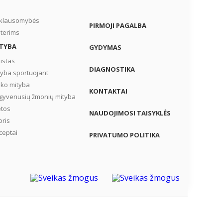
ai
ma,
iklausomybės
PIRMOJI PAGALBA
–
terims
TYBA
GYDYMAS
istas
DIAGNOSTIKA
tyba sportuojant
iko mityba
KONTAKTAI
gyvenusių žmonių mityba
etos
NAUDOJIMOSI TAISYKLĖS
oris
ceptai
PRIVATUMO POLITIKA