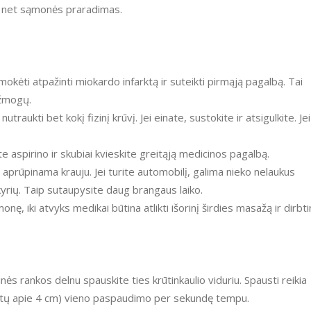
ai net sąmonės praradimas.
mokėti atpažinti miokardo infarktą ir suteikti pirmąją pagalbą. Tai
ą žmogų.
raukti bet kokį fizinį krūvį. Jei einate, sustokite ir atsigulkite. Jei
ite aspirino ir skubiai kvieskite greitąją medicinos pagalbą.
au aprūpinama krauju. Jei turite automobilį, galima nieko nelaukus
kyrių. Taip sutaupysite daug brangaus laiko.
ę, iki atvyks medikai būtina atlikti išorinį širdies masažą ir dirbti
nės rankos delnu spauskite ties krūtinkaulio viduriu. Spausti reikia
paustų apie 4 cm) vieno paspaudimo per sekundę tempu.