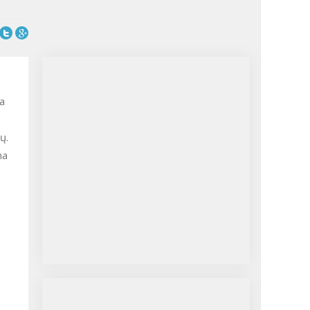
ra
ų.
na