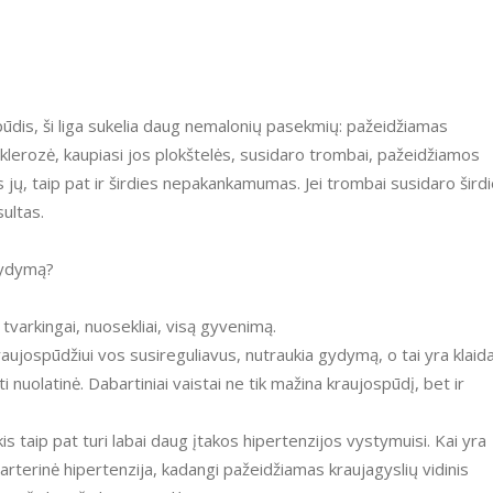
spūdis, ši liga sukelia daug nemalonių pasekmių: pažeidžiamas
sklerozė, kaupiasi jos plokštelės, susidaro trombai, pažeidžiamos
is jų, taip pat ir širdies nepakankamumas. Jei trombai susidaro šird
sultas.
 gydymą?
tvarkingai, nuosekliai, visą gyvenimą.
aujospūdžiui vos susireguliavus, nutraukia gydymą, o tai yra klaida
i nuolatinė. Dabartiniai vaistai ne tik mažina kraujospūdį, bet ir
ekis taip pat turi labai daug įtakos hipertenzijos vystymuisi. Kai yra
arterinė hipertenzija, kadangi pažeidžiamas kraujagyslių vidinis