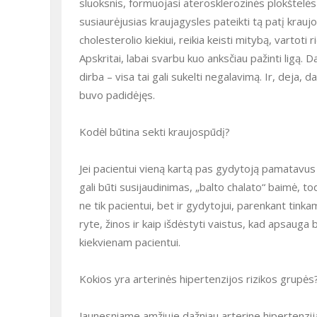
sluoksnis, formuojasi aterosklerozinės plokštelės
susiaurėjusias kraujagysles pateikti tą patį kraujo
cholesterolio kiekiui, reikia keisti mitybą, vartoti
Apskritai, labai svarbu kuo anksčiau pažinti ligą.
dirba – visa tai gali sukelti negalavimą. Ir, deja, 
buvo padidėjęs.
Kodėl būtina sekti kraujospūdį?
Jei pacientui vieną kartą pas gydytoją pamatavus k
gali būti susijaudinimas, „balto chalato“ baimė, tod
ne tik pacientui, bet ir gydytojui, parenkant tink
ryte, žinos ir kaip išdėstyti vaistus, kad apsauga b
kiekvienam pacientui.
Kokios yra arterinės hipertenzijos rizikos grupės
Jaunesniame amžiuje dažniau arterine hipertenzi