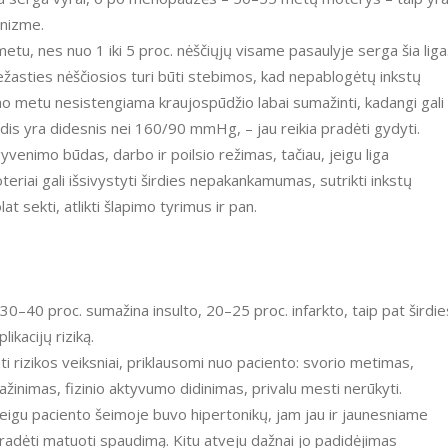
anizme.
tu, nes nuo 1 iki 5 proc. nėščiųjų visame pasaulyje serga šia liga
riežasties nėščiosios turi būti stebimos, kad nepablogėtų inkstų
umo metu nesistengiama kraujospūdžio labai sumažinti, kadangi gali
ūdis yra didesnis nei 160/90 mmHg, – jau reikia pradėti gydyti.
gyvenimo būdas, darbo ir poilsio režimas, tačiau, jeigu liga
teriai gali išsivystyti širdies nepakankamumas, sutrikti inkstų
lat sekti, atlikti šlapimo tyrimus ir pan.
30–40 proc. sumažina insulto, 20–25 proc. infarkto, taip pat širdie
kacijų riziką.
ti rizikos veiksniai, priklausomi nuo paciento: svorio metimas,
inimas, fizinio aktyvumo didinimas, privalu mesti nerūkyti.
 Jeigu paciento šeimoje buvo hipertonikų, jam jau ir jaunesniame
pradėti matuoti spaudimą. Kitu atveju dažnai jo padidėjimas