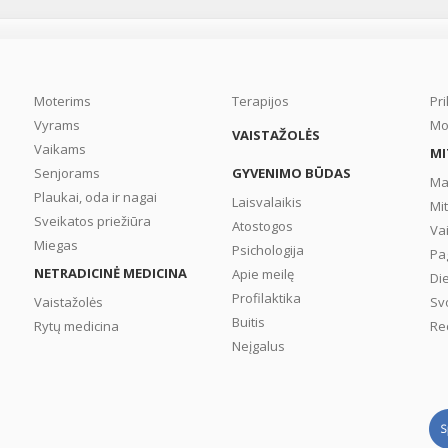
gyvenimo kokybę, o
būtinybė kojas slėpti po
kelnėmis ar ilgais sijonai
labai vargina pacientą. T
nėra tik estetinė proble
Moterims
Terapijos
Pr
kaip mano daugelis. Tai 
Vyrams
Mo
VAISTAŽOLĖS
rimtas kraujotakos
Vaikams
MI
sutrikimas, kurį reikia
Senjorams
GYVENIMO BŪDAS
gydyti. ...
Ma
Plaukai, oda ir nagai
Laisvalaikis
Mi
Sveikatos priežiūra
Atostogos
Va
Miegas
Psichologija
Pa
NETRADICINĖ MEDICINA
Apie meilę
Di
Profilaktika
Vaistažolės
Sv
Buitis
Rytų medicina
Re
Neįgalus