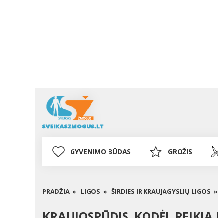
GYVENIMO BŪDAS
GROŽIS
PRADŽIA »
LIGOS »
ŠIRDIES IR KRAUJAGYSLIŲ LIGOS »
KRAUJOSPŪDIS. KODĖL REIKIA 