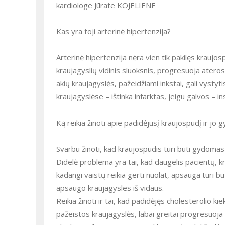
kardiologe Jūrate KOJELIENE
Kas yra toji arterinė hipertenzija?
Arterinė hipertenzija nėra vien tik pakilęs kraujo
kraujagyslių vidinis sluoksnis, progresuoja atero
akių kraujagyslės, pažeidžiami inkstai, gali vystyt
kraujagyslėse – ištinka infarktas, jeigu galvos – in
Ką reikia žinoti apie padidėjusį kraujospūdį ir jo
Svarbu žinoti, kad kraujospūdis turi būti gydomas 
Didelė problema yra tai, kad daugelis pacientų, kr
kadangi vaistų reikia gerti nuolat, apsauga turi būt
apsaugo kraujagysles iš vidaus.
Reikia žinoti ir tai, kad padidėjęs cholesterolio ki
pažeistos kraujagyslės, labai greitai progresuoja 