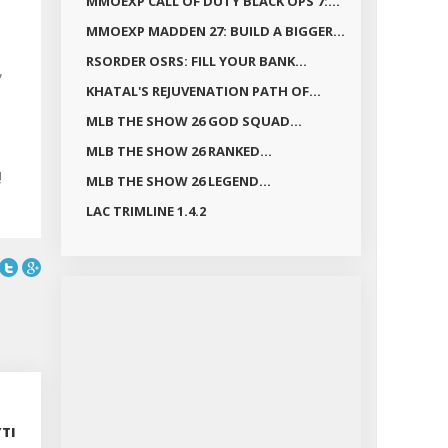
MMOEXP CALL OF DUTY BLACK OPS 7:...
MMOEXP MADDEN 27: BUILD A BIGGER...
RSORDER OSRS: FILL YOUR BANK...
,
KHATAL'S REJUVENATION PATH OF...
MLB THE SHOW 26 GOD SQUAD...
MLB THE SHOW 26 RANKED...
ų
MLB THE SHOW 26 LEGEND...
LAC TRIMLINE 1.4.2
TI