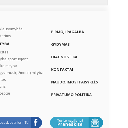
s –
ai
ma,
iklausomybės
PIRMOJI PAGALBA
–
terims
TYBA
GYDYMAS
istas
DIAGNOSTIKA
tyba sportuojant
iko mityba
KONTAKTAI
gyvenusių žmonių mityba
etos
NAUDOJIMOSI TAISYKLĖS
oris
ceptai
PRIVATUMO POLITIKA