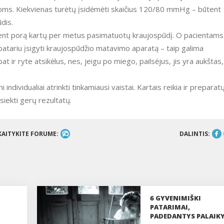
ijoms. Kiekvienas turėtų įsidėmėti skaičius 120/80 mmHg – būtent
dis.
nt porą kartų per metus pasimatuotų kraujospūdį. O pacientams
 patariu įsigyti kraujospūdžio matavimo aparatą – taip galima
 ir ryte atsikėlus, nes, jeigu po miego, pailsėjus, jis yra aukštas,
ndividualiai atrinkti tinkamiausi vaistai. Kartais reikia ir preparat
asiekti gerų rezultatų.
KAITYKITE FORUME:
DALINTIS:
6 GYVENIMIŠKI
PATARIMAI,
PADEDANTYS PALAIKY