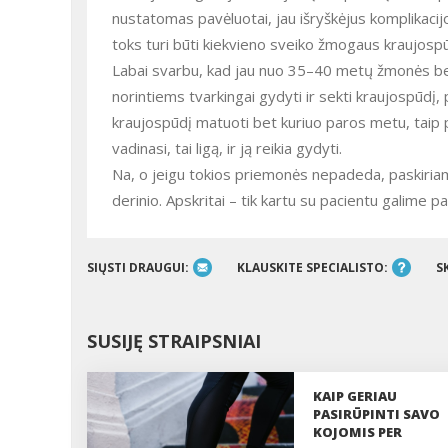
nustatomas pavėluotai, jau išryškėjus komplikac
toks turi būti kiekvieno sveiko žmogaus kraujospū
Labai svarbu, kad jau nuo 35–40 metų žmonės be
norintiems tvarkingai gydyti ir sekti kraujospūdį,
kraujospūdį matuoti bet kuriuo paros metu, taip pat
vadinasi, tai ligą, ir ją reikia gydyti.
Na, o jeigu tokios priemonės nepadeda, paskiriami i
derinio. Apskritai – tik kartu su pacientu galime p
SIŲSTI DRAUGUI:
KLAUSKITE SPECIALISTO:
S
SUSIJĘ STRAIPSNIAI
KAIP GERIAU
PASIRŪPINTI SAVO
KOJOMIS PER