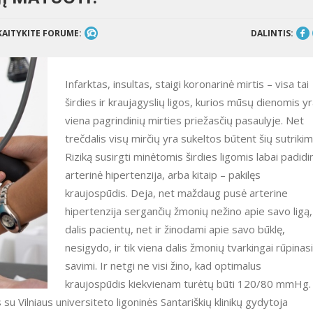
KAITYKITE FORUME:
DALINTIS:
Infarktas, insultas, staigi koronarinė mirtis – visa tai
širdies ir kraujagyslių ligos, kurios mūsų dienomis y
viena pagrindinių mirties priežasčių pasaulyje. Net
trečdalis visų mirčių yra sukeltos būtent šių sutrikim
Riziką susirgti minėtomis širdies ligomis labai padidi
arterinė hipertenzija, arba kitaip – pakilęs
kraujospūdis. Deja, net maždaug pusė arterine
hipertenzija sergančių žmonių nežino apie savo ligą,
dalis pacientų, net ir žinodami apie savo būklę,
nesigydo, ir tik viena dalis žmonių tvarkingai rūpinasi
savimi. Ir netgi ne visi žino, kad optimalus
kraujospūdis kiekvienam turėtų būti 120/80 mmHg.
su Vilniaus universiteto ligoninės Santariškių klinikų gydytoja