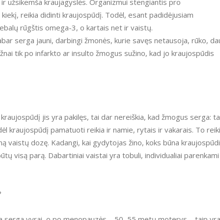
 ir užsikemša kraujagyslės. Organizmui stengiantis pro
 kiekį, reikia didinti kraujospūdį. Todėl, esant padidėjusiam
 riebalų rūgštis omega-3, o kartais net ir vaistų.
 Dabar serga jauni, darbingi žmonės, kurie savęs netausoja, rūko, d
dažnai tik po infarkto ar insulto žmogus sužino, kad jo kraujospūdis
raujospūdį jis yra pakilęs, tai dar nereiškia, kad žmogus serga: ta
ėl kraujospūdį pamatuoti reikia ir namie, rytais ir vakarais. To reik
amą vaistų dozę. Kadangi, kai gydytojas žino, koks būna kraujospūd
ūtų visą parą. Dabartiniai vaistai yra tobuli, individualiai parenkami
?
ja serga vyrai, o po menopauzės – 50–55 metų moterys – taip yr