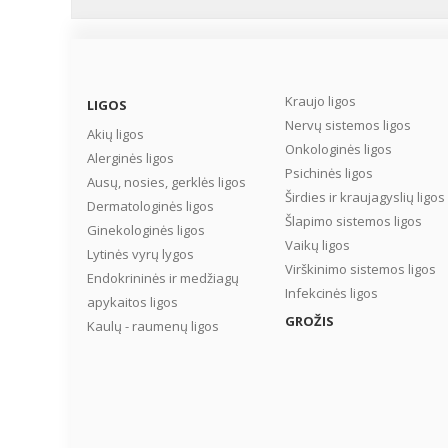
Kraujo ligos
LIGOS
Nervų sistemos ligos
Akių ligos
Onkologinės ligos
Alerginės ligos
Psichinės ligos
Ausų, nosies, gerklės ligos
Širdies ir kraujagyslių ligos
Dermatologinės ligos
Šlapimo sistemos ligos
Ginekologinės ligos
Vaikų ligos
Lytinės vyrų lygos
Virškinimo sistemos ligos
Endokrininės ir medžiagų
Infekcinės ligos
apykaitos ligos
GROŽIS
Kaulų - raumenų ligos