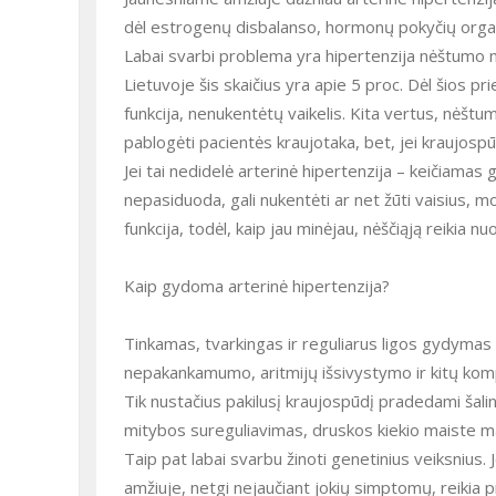
dėl estrogenų disbalanso, hormonų pokyčių org
Labai svarbi problema yra hipertenzija nėštumo me
Lietuvoje šis skaičius yra apie 5 proc. Dėl šios p
funkcija, nenukentėtų vaikelis. Kita vertus, nėšt
pablogėti pacientės kraujotaka, bet, jei kraujosp
Jei tai nedidelė arterinė hipertenzija – keičiamas 
nepasiduoda, gali nukentėti ar net žūti vaisius, mo
funkcija, todėl, kaip jau minėjau, nėščiąją reikia nuo
Kaip gydoma arterinė hipertenzija?
Tinkamas, tvarkingas ir reguliarus ligos gydymas 
nepakankamumo, aritmijų išsivystymo ir kitų kompli
Tik nustačius pakilusį kraujospūdį pradedami šalin
mitybos sureguliavimas, druskos kiekio maiste maž
Taip pat labai svarbu žinoti genetinius veiksnius.
amžiuje, netgi nejaučiant jokių simptomų, reikia 