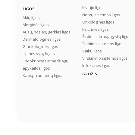
Kraujo ligos
LIGOS
Nervų sistemos ligos
Akių ligos
Onkologinės ligos
Alerginės ligos
Psichinės ligos
Ausų, nosies, gerklės ligos
Širdies ir kraujagyslių ligos
Dermatologinės ligos
Šlapimo sistemos ligos
Ginekologinės ligos
Vaikų ligos
Lytinės vyrų lygos
Virškinimo sistemos ligos
Endokrininės ir medžiagų
Infekcinės ligos
apykaitos ligos
GROŽIS
Kaulų - raumenų ligos