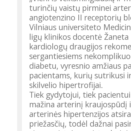
turinčių vaistų pirminei arter
angiotenzino II receptorių bl
Vilniaus universiteto Medicin
ligų klinikos docentė Žaneta
kardiologų draugijos rekome
sergantiesiems nekomplikuota
diabetu, vyresnio amžiaus p
pacientams, kurių sutrikusi in
skilvelio hipertrofijai.
Tiek gydytojui, tiek pacientui
mažina arterinį kraujospūdį 
arterinės hipertenzijos atsir
priežasčių, todėl dažnai pa