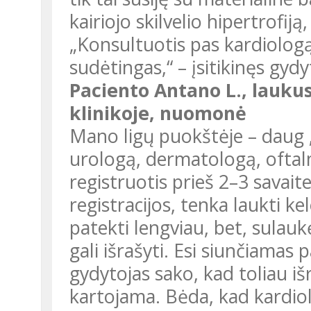
kairiojo skilvelio hipertrofiją
„Konsultuotis pas kardiologą 
sudėtingas,“ – įsitikinęs gydy
Paciento Antano L., laukus
klinikoje, nuomonė
Mano ligų puokštėje – daug „
urologą, dermatologą, oftal
registruotis prieš 2–3 savait
registracijos, tenka laukti k
patekti lengviau, bet, sulaukę
gali išrašyti. Esi siunčiamas
gydytojas sako, kad toliau išr
kartojama. Bėda, kad kardiol