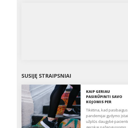
SUSIJĘ STRAIPSNIAI
KAIP GERIAU
PASIRŪPINTI SAVO
KOJOMIS PER
PANDEMIJĄ?
Tikėtina, kad pasibaigus
pandemijai gydymo įsta
užplūs daugybė pacient
gerokai pažengusiomis