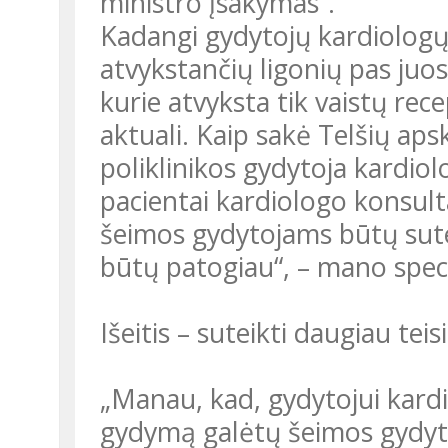
ministro įsakymas“.
Kadangi gydytojų kardiologų 
atvykstančių ligonių pas juos 
kurie atvyksta tik vaistų re
aktuali. Kaip sakė Telšių aps
poliklinikos gydytoja kardiol
pacientai kardiologo konsulta
šeimos gydytojams būtų sut
būtų patogiau“, – mano speci
Išeitis – suteikti daugiau te
„Manau, kad, gydytojui kardi
gydymą galėtų šeimos gydytoj