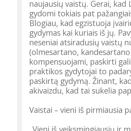
naujausių vaistų. Gerai, kad 
gydomi tokiais pat pažangiai
Blogiau, kad egzistuoja įvair
gydymas kai kuriais iš jų. Pa
neseniai atsiradusių vaistų n
(olmesartano, kandesartano ir
kompensuojami, paskirti gali
praktikos gydytojai to padary
paskirtą gydymą. Žinant, kad 
akivaizdu, kad tai sukelia p
Vaistai – vieni iš pirmiausia
„Vieni iš veiksmingiausių ir