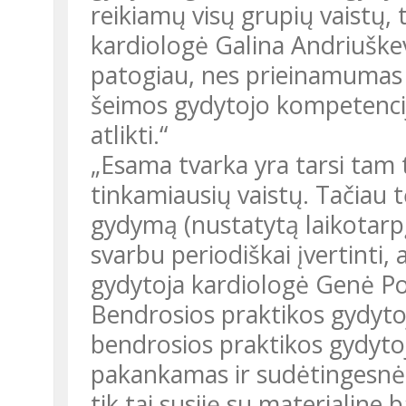
reikiamų visų grupių vaistų, 
kardiologė Galina Andriuške
patogiau, nes prieinamumas 
šeimos gydytojo kompetencij
atlikti.“
„Esama tvarka yra tarsi tam 
tinkamiausių vaistų. Tačiau 
gydymą (nustatytą laikotarp
svarbu periodiškai įvertinti, 
gydytoja kardiologė Genė Po
Bendrosios praktikos gydyto
bendrosios praktikos gydytojų
pakankamas ir sudėtingesnėm
tik tai susiję su materialine 