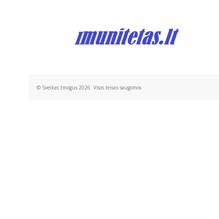
© Sveikas žmogus 2026. Visos teisės saugomos