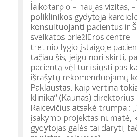
laikotarpio – naujas vizitas, 
poliklinikos gydytoja kardiol
konsultuojanti pacientus ir Š
sveikatos priežiūros centre.
tretinio lygio įstaigoje paci
tačiau šis, jeigu nori skirti,
pacientą vėl turi siųsti pas k
išrašytų rekomenduojamų k
Paklaustas, kaip vertina tok
klinika“ (Kaunas) direktoriu
Raicevičius atsakė trumpai: 
įsakymo projektas numatė, k
gydytojas galės tai daryti, t