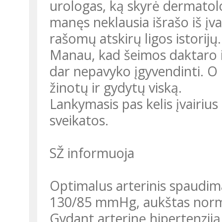
urologas, ką skyrė dermatolog
manęs neklausia išrašo iš įvai
rašomų atskirų ligos istorijų.
Manau, kad šeimos daktaro id
dar nepavyko įgyvendinti. O
žinotų ir gydytų viską.
Lankymasis pas kelis įvairius 
sveikatos.
SŽ informuoja
Optimalus arterinis spaudi
130/85 mmHg, aukštas norm
Gydant arterinę hipertenziją,