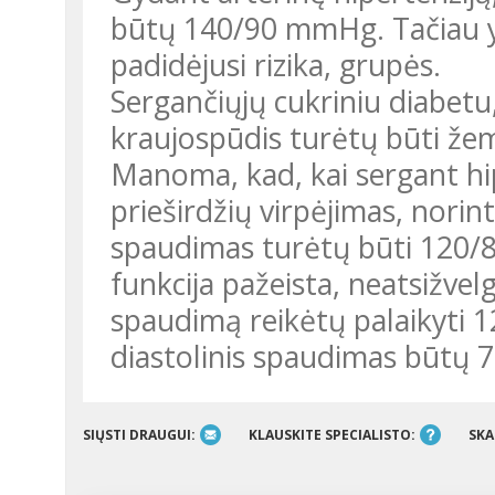
būtų 140/90 mmHg. Tačiau yr
padidėjusi rizika, grupės.
Sergančiųjų cukriniu diabetu
kraujospūdis turėtų būti že
Manoma, kad, kai sergant hipe
prieširdžių virpėjimas, norint
spaudimas turėtų būti 120/
funkcija pažeista, neatsižvelg
spaudimą reikėtų palaikyti 
diastolinis spaudimas būtų
SIŲSTI DRAUGUI:
KLAUSKITE SPECIALISTO:
SKA