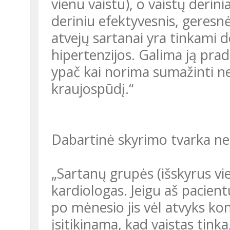
vienu vaistu), o vaistų derin
deriniu efektyvesnis, geresn
atvejų sartanai yra tinkami d
hipertenzijos. Galima ją prad
ypač kai norima sumažinti ne t
kraujospūdį.“
Dabartinė skyrimo tvarka ne
„Sartanų grupės (išskyrus vie
kardiologas. Jeigu aš pacient
po mėnesio jis vėl atvyks kon
įsitikinama, kad vaistas tink