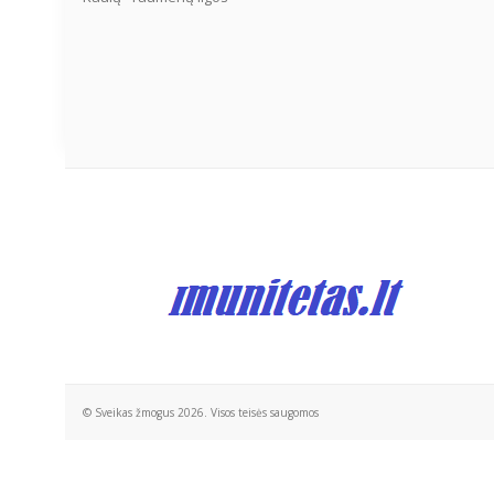
© Sveikas žmogus 2026. Visos teisės saugomos