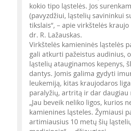
kokio tipo ląstelės. Jos surenkam
(pavyzdžiui, ląstelių savininkui
tikslais“, – apie virkštelės krau
dr. R. Lažauskas.
Virkštelės kamieninės ląstelės pasižymi regeneracinėmis savybėmis. Jos
gali atkurti pažeistus audinius, 
ląstelių atauginamos kepenys, šl
dantys. Jomis galima gydyti imu
leukemiją, kitas kraujodaros liga
paralyžių, artritą ir dar daugiau 
„Jau beveik neliko ligos, kurios nebūtų galima gydyti naudojant
kamienines ląsteles. Žymiausi p
artimiausius 10 metų šių ląstelių