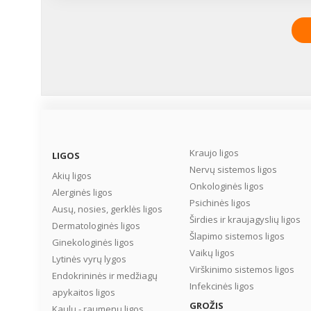
Kraujo ligos
LIGOS
Nervų sistemos ligos
Akių ligos
Onkologinės ligos
Alerginės ligos
Psichinės ligos
Ausų, nosies, gerklės ligos
Širdies ir kraujagyslių ligos
Dermatologinės ligos
Šlapimo sistemos ligos
Ginekologinės ligos
Vaikų ligos
Lytinės vyrų lygos
Virškinimo sistemos ligos
Endokrininės ir medžiagų
Infekcinės ligos
apykaitos ligos
GROŽIS
Kaulų - raumenų ligos