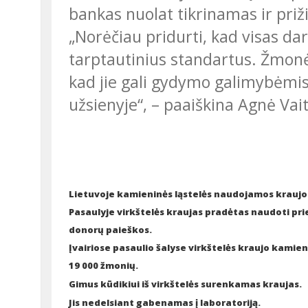
bankas nuolat tikrinamas ir priž
„Norėčiau pridurti, kad visas darbas audinių banke parengtas pagal
tarptautinius standartus. Žmonės,
kad jie gali gydymo galimybėmis 
užsienyje“, – paaiškina Agnė Vai
Lietuvoje kamieninės ląstelės naudojamos kraujo 
Pasaulyje virkštelės kraujas pradėtas naudoti pr
donorų paieškos.
Įvairiose pasaulio šalyse virkštelės kraujo kamien
19 000 žmonių.
Gimus kūdikiui iš virkštelės surenkamas kraujas.
Jis nedelsiant gabenamas į laboratoriją.