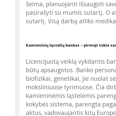
šeima, planuojanti išsaugoti savo
pasirašyti su mumis sutartį. O a
sutartį. Visą darbą atliks medika
Kamieninių ląstelių bankas – pirmoji tokia sa
Licencijuotą veiklą vykdantis bankas užtikrina, kad kamieninės ląstelės
būtų apsaugotos. Banko personala
biofizikai, genetikai, jie nuolat 
moksliniuose tyrimuose. Čia dirba
kamieninėmis ląstelėmis parengt
kokybės sistema, parengta pagal
aktus, vadovaujantis kitų Europos