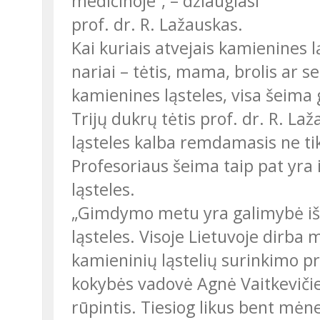
medicinoje“, – džiaugiasi
prof. dr. R. Lažauskas.
Kai kuriais atvejais kamienines ląsteles gali panaudoti ir kiti šeimos
nariai – tėtis, mama, brolis ar s
kamienines ląsteles, visa šeima 
Trijų dukrų tėtis prof. dr. R. Lažauskas apie virkštelės kraujo kamienines
ląsteles kalba remdamasis ne tik
Profesoriaus šeima taip pat yra 
ląsteles.
„Gimdymo metu yra galimybė iš virkštelės kraujo surinkti kamienines
ląsteles. Visoje Lietuvoje dirba 
kamieninių ląstelių surinkimo p
kokybės vadovė Agnė Vaitkevičie
rūpintis. Tiesiog likus bent mėn