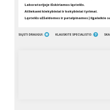
Laboratorijoje išskiriamos ląstelės.
Atliekami kiekybiniai ir kokybiniai tyrimai.
Ląstelės užšaldomos ir patalpinamos į ilgalaikio 
SIŲSTI DRAUGUI:
KLAUSKITE SPECIALISTO:
SKA