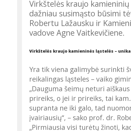
Virkštelės kraujo kamieninių ląstelių išsaugojimas – tai, apie ką vis
dažniau susimąsto būsimi tėv
Robertu Lažausku ir Kamieni
vadove Agne Vaitkevičiene.
Virkštelės kraujo kamieninės ląstelės – unikal
Yra tik viena galimybė surinkti švarias, sveikas ir efektyvias gydymui
reikalingas ląsteles – vaiko gim
„Dauguma šeimų neturi aiškaus supratimo, ar šių ląstelių kada nors
prireiks, o jei ir prireiks, tai ka
supranta ne iki galo, tad nuomon
įvairiausių“, – sako prof. dr. Ro
„Pirmiausia visi turėtų žinoti, kad iš kamieninių ląstelių gali išsivystyti bet