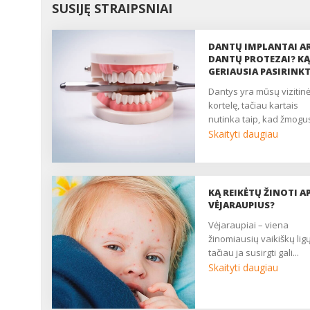
SUSIJĘ STRAIPSNIAI
DANTŲ IMPLANTAI A
DANTŲ PROTEZAI? KĄ
GERIAUSIA PASIRINKT
dantys yra mūsų vizitinė
kortelę, tačiau kartais
nutinka taip, kad žmogus
Skaityti daugiau
KĄ REIKĖTŲ ŽINOTI AP
VĖJARAUPIUS?
vėjaraupiai – viena
žinomiausių vaikiškų ligų
tačiau ja susirgti gali...
Skaityti daugiau