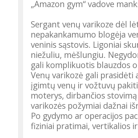
„Amazon gym“ vadove mankštų
Sergant venų varikoze dėl lė
nepakankamumo blogėja veni
veninis sąstovis. Ligoniai sk
niežuliu, mėšlungiu. Negyd
gali komplikuotis blauzdos 
Venų varikozė gali prasidėti 
įgimtų venų ir vožtuvų pakit
moterys, dirbančios stovimą
varikozės požymiai dažnai i
Po gydymo ar operacijos pac
fiziniai pratimai, vertikalios i