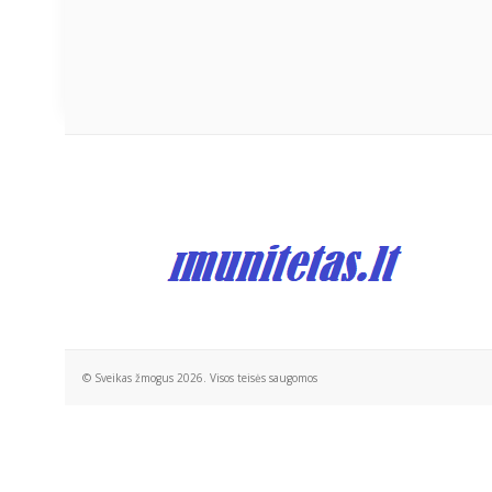
© Sveikas žmogus 2026. Visos teisės saugomos