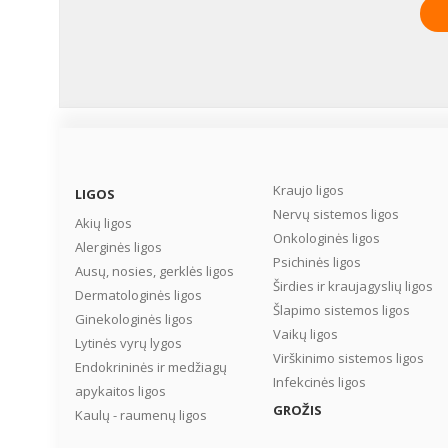
Kraujo ligos
LIGOS
Nervų sistemos ligos
Akių ligos
Onkologinės ligos
Alerginės ligos
Psichinės ligos
Ausų, nosies, gerklės ligos
Širdies ir kraujagyslių ligos
Dermatologinės ligos
Šlapimo sistemos ligos
Ginekologinės ligos
Vaikų ligos
Lytinės vyrų lygos
Virškinimo sistemos ligos
Endokrininės ir medžiagų
Infekcinės ligos
apykaitos ligos
GROŽIS
Kaulų - raumenų ligos