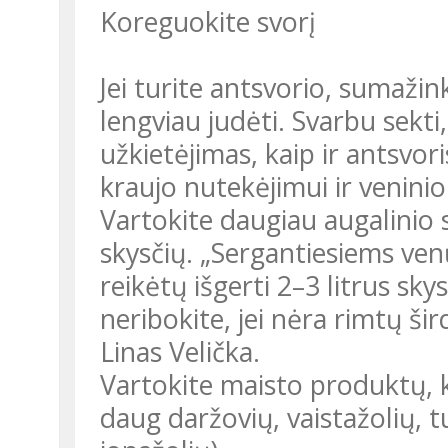
Koreguokite svorį
Jei turite antsvorio, sumažin
lengviau judėti. Svarbu sekti
užkietėjimas, kaip ir antsvor
kraujo nutekėjimui ir veninio
Vartokite daugiau augalinio 
skysčių. „Sergantiesiems ven
reikėtų išgerti 2–3 litrus sky
neribokite, jei nėra rimtų šir
Linas Velička.
Vartokite maisto produktų, k
daug daržovių, vaistažolių, t