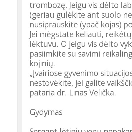
trombozę. Jeigu vis dėlto lab
(geriau gulėkite ant suolo nei 
nusiprauskite (ypač kojas) p
Jei mėgstate keliauti, reikėt
lėktuvu. O jeigu vis dėlto vyk
pasiimkite su savimi reikalin
kojinių.
„Įvairiose gyvenimo situacijo
nestovėkite, jei galite vaikščio
pataria dr. Linas Velička.
Gydymas
Sergant lėtiniu venų nepaka