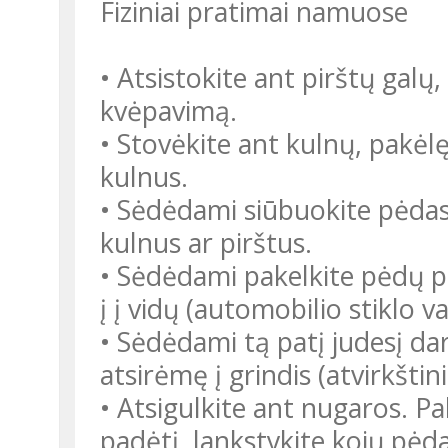
Fiziniai pratimai namuose
• Atsistokite ant pirštų galų, 
kvėpavimą.
• Stovėkite ant kulnų, pakėl
kulnus.
• Sėdėdami siūbuokite pėdas
kulnus ar pirštus.
• Sėdėdami pakelkite pėdų pirš
į į vidų (automobilio stiklo v
• Sėdėdami tą patį judesį dary
atsirėmę į grindis (atvirkštin
• Atsigulkite ant nugaros. Pake
padėtį, lankstykite kojų pėd