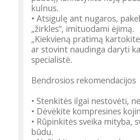
kulnus.
• Atsigulę ant nugaros, pakelk
„žirkles“, imituodami ėjimą.
„Kiekvieną pratimą kartokite
ar stovint naudinga daryti k
specialistė.
Bendrosios rekomendacijos
• Stenkitės ilgai nestovėti, n
• Dėvėkite kompresines kojine
• Rūpinkitės sveika mityba, 
būdu.