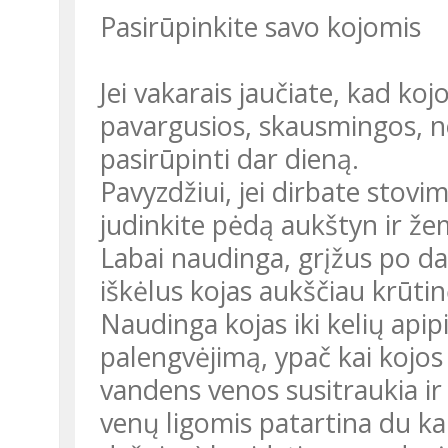
Pasirūpinkite savo kojomis
Jei vakarais jaučiate, kad koj
pavargusios, skausmingos, n
pasirūpinti dar dieną.
Pavyzdžiui, jei dirbate stovi
judinkite pėdą aukštyn ir že
Labai naudinga, grįžus po d
iškėlus kojas aukščiau krūtin
Naudinga kojas iki kelių apipi
palengvėjimą, ypač kai kojos 
vandens venos susitraukia ir
venų ligomis patartina du kar