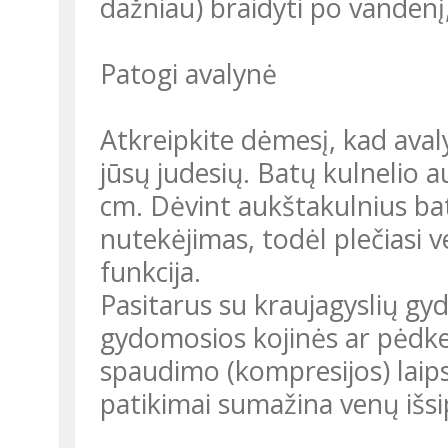
dažniau) braidyti po vandenį, 
Patogi avalynė
Atkreipkite dėmesį, kad aval
jūsų judesių. Batų kulnelio 
cm. Dėvint aukštakulnius bat
nutekėjimas, todėl plečiasi 
funkcija.
Pasitarus su kraujagyslių gyd
gydomosios kojinės ar pėdkel
spaudimo (kompresijos) laipsn
patikimai sumažina venų išs