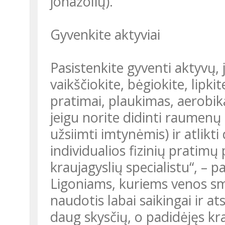
jonažolių).
Gyvenkite aktyviai
Pasistenkite gyventi aktyvų,
vaikščiokite, bėgiokite, lipkit
pratimai, plaukimas, aerobika
jeigu norite didinti raumenų 
užsiimti imtynėmis) ir atlikt
individualios fizinių pratimų
kraujagyslių specialistu“, – p
Ligoniams, kuriems venos smar
naudotis labai saikingai ir a
daug skysčių, o padidėjęs k