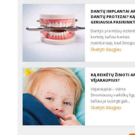
DANTŲ IMPLANTAI A
DANTŲ PROTEZAI? KĄ
GERIAUSIA PASIRINKT
dantys yra mūsų vizitinė
kortelę, tačiau kartais
nutinka taip, kad žmogus
Skaityti daugiau
KĄ REIKĖTŲ ŽINOTI AP
VĖJARAUPIUS?
vėjaraupiai – viena
žinomiausių vaikiškų ligų
tačiau ja susirgti gali...
Skaityti daugiau