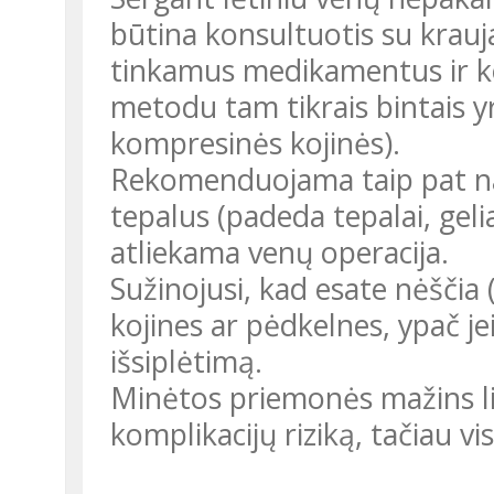
būtina konsultuotis su krauja
tinkamus medikamentus ir ko
metodu tam tikrais bintais 
kompresinės kojinės).
Rekomenduojama taip pat n
tepalus (padeda tepalai, gelia
atliekama venų operacija.
Sužinojusi, kad esate nėščia 
kojines ar pėdkelnes, ypač je
išsiplėtimą.
Minėtos priemonės mažins l
komplikacijų riziką, tačiau v