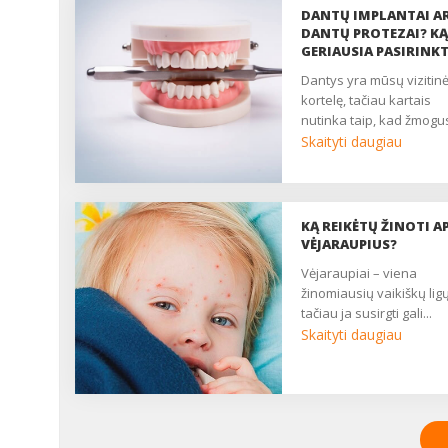
DANTŲ IMPLANTAI A
DANTŲ PROTEZAI? KĄ
GERIAUSIA PASIRINKT
dantys yra mūsų vizitinė
kortelę, tačiau kartais
nutinka taip, kad žmogus
Skaityti daugiau
KĄ REIKĖTŲ ŽINOTI AP
VĖJARAUPIUS?
vėjaraupiai – viena
žinomiausių vaikiškų ligų
tačiau ja susirgti gali...
Skaityti daugiau