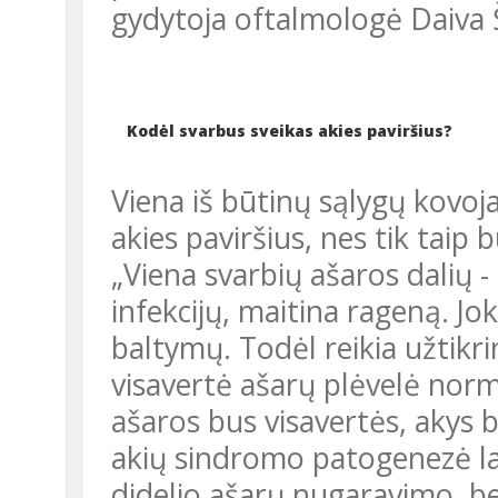
gydytoja oftalmologė Daiva
Kodėl svarbus sveikas akies paviršius?
Viena iš būtinų sąlygų kovoj
akies paviršius, nes tik taip
„Viena svarbių ašaros dalių -
infekcijų, maitina rageną. Jo
baltymų. Todėl reikia užtikri
visavertė ašarų plėvelė norm
ašaros bus visavertės, akys 
akių sindromo patogenezė la
didelio ašarų nugaravimo, bet