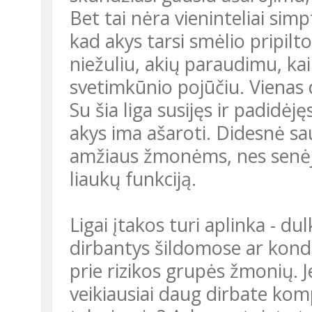
Bet tai nėra vieninteliai simp
kad akys tarsi smėlio pripilt
niežuliu, akių paraudimu, ka
svetimkūnio pojūčiu. Vienas
Su šia liga susijęs ir padidėję
akys ima ašaroti. Didesnė sa
amžiaus žmonėms, nes senėji
liaukų funkciją.
Ligai įtakos turi aplinka - du
dirbantys šildomose ar kond
prie rizikos grupės žmonių. Je
veikiausiai daug dirbate komp