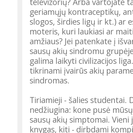
televizorių? Arba vartojate t
geriamųjų kontraceptikų, ant
slogos, širdies ligų ir kt.) a
moteris, kuri laukiasi ar ma
amžiaus? Jei patenkate į išvar
sausų akių sindromu grupėje.
galima laikyti civilizacijos 
tikrinami įvairūs akių parame
sindromas.
Tiriamieji - šalies studentai
nedžiugina: kone pusė mūsų
sausų akių simptomai. Vieni j
knygas, kiti - dirbdami kompiu