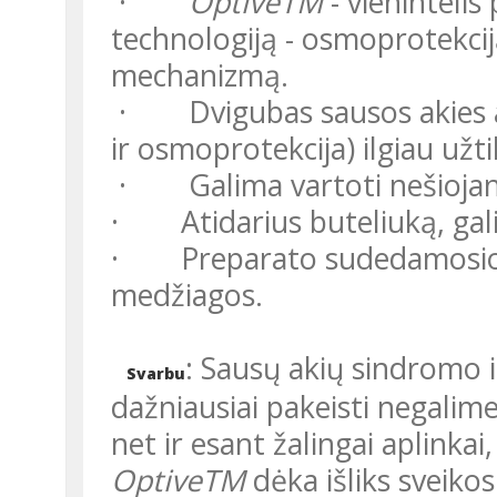
·
OptiveTM
- vieninteli
technologiją - osmoprotekciją
mechanizmą.
· Dvigubas sausos akies 
ir osmoprotekcija) ilgiau užt
· Galima vartoti nešiojant 
· Atidarius buteliuką, gal
· Preparato sudedamosios d
medžiagos.
: Sausų akių sindromo i
Svarbu
dažniausiai pakeisti negalime
net ir esant žalingai aplinkai
OptiveTM
dėka išliks sveik