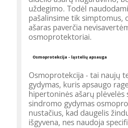
uždegimo. Todėl naudodami p
pašalinsime tik simptomus, 
ašaras paverčia nevisavertėm
osmoprotektoriai.
Osmoprotekcija - ląstelių apsauga
Osmoprotekcija - tai naujų t
gydymas, kuris apsaugo ragen
hipertoninės ašarų plėvelės 
sindromo gydymas osmoprot
nustačius, kad daugelis žindu
išgyvena, nes naudoja specifi