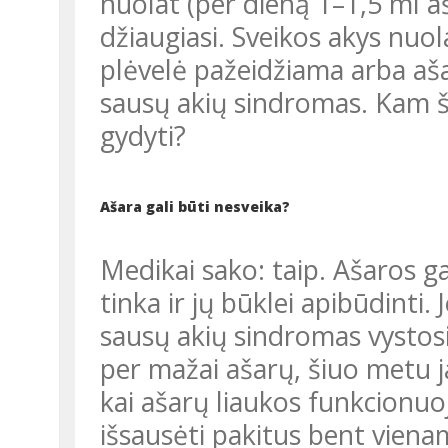
nuolat (per dieną 1–1,5 ml aš
džiaugiasi. Sveikos akys nuol
plėvelė pažeidžiama arba aš
sausų akių sindromas. Kam ši 
gydyti?
Ašara gali būti nesveika?
Medikai sako: taip. Ašaros ga
tinka ir jų būklei apibūdint
sausų akių sindromas vystos
per mažai ašarų, šiuo metu jau
kai ašarų liaukos funkcionuoj
išsausėti pakitus bent vienam