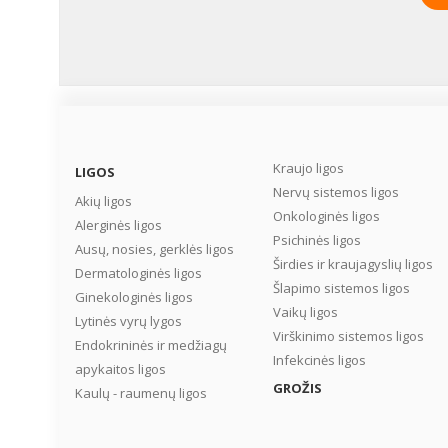
Kraujo ligos
LIGOS
Nervų sistemos ligos
Akių ligos
Onkologinės ligos
Alerginės ligos
Psichinės ligos
Ausų, nosies, gerklės ligos
Širdies ir kraujagyslių ligos
Dermatologinės ligos
Šlapimo sistemos ligos
Ginekologinės ligos
Vaikų ligos
Lytinės vyrų lygos
Virškinimo sistemos ligos
Endokrininės ir medžiagų
Infekcinės ligos
apykaitos ligos
GROŽIS
Kaulų - raumenų ligos