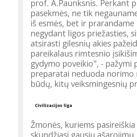
prof. A.Paunksnis. Perkant pr
pasekmės, ne tik negauname
iš esmės, bet ir prarandame la
negydant ligos priežasties, si
atsirasti gilesnių akies paže
pareikalaus rimtesnio įsikiši
gydymo poveikio", - pažymi p
preparatai neduoda norimo r
būdų, kitų veiksmingesnių p
Civilizacijos liga
Žmonės, kuriems pasireiškia
skundžiasi gausiu ašarojimu