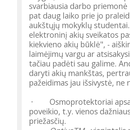
svarbiausia darbo priemonė 
pat daug laiko prie jo praleidž
aukštųjų mokyklų studentai.
elektroninį akių sveikatos pa
kiekvieno akių būklė", - aiškin
laimėjimų vargu ar atsisakys
tačiau padėti sau galime. Ano
daryti akių mankštas, pertra
pažeidimas jau išsivystė, ne 
· Osmoprotektoriai apsaug
poveikio, t.y. vienos dažnia
priežasčių.