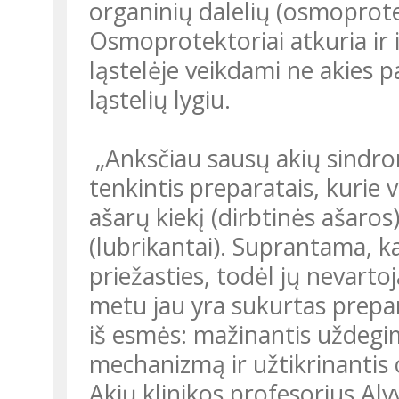
organinių dalelių (osmoprote
Osmoprotektoriai atkuria ir i
ląstelėje veikdami ne akies pa
ląstelių lygiu.
„Anksčiau sausų akių sind
tenkintis preparatais, kurie 
ašarų kiekį (dirbtinės ašaros
(lubrikantai). Suprantama, k
priežasties, todėl jų nevartoj
metu jau yra sukurtas prepa
iš esmės: mažinantis uždegim
mechanizmą ir užtikrinantis 
Akių klinikos profesorius Al