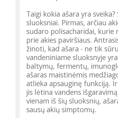
Taigi kokia ašara yra sveika?
sluoksniai. Pirmas, arčiau aki
sudaro polisacharidai, kurie r
prie akies paviršiaus. Antras
žinoti, kad ašara - ne tik sū
vandeniniame sluoksnyje yra 
baltymų, fermentų, imunoglo
ašaras maistinėmis medžiagom
atlieka apsauginę funkciją. Ir 
jis lėtina vandens išgaravim
vienam iš šių sluoksnių, ašara
sausų akių simptomų.