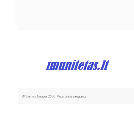
© Sveikas žmogus 2026. Visos teisės saugomos