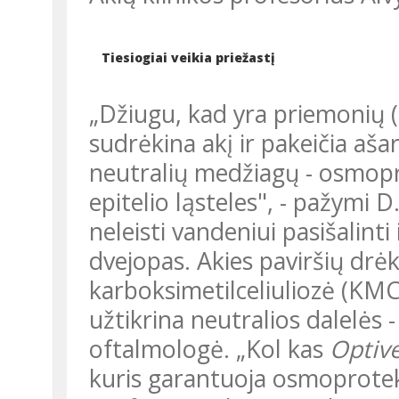
Tiesiogiai veikia priežastį
„Džiugu, kad yra priemonių (
sudrėkina akį ir pakeičia ašar
neutralių medžiagų - osmop
epitelio ląsteles", - pažymi
neleisti vandeniui pasišalinti i
dvejopas. Akies paviršių drė
karboksimetilceliuliozė (KMC)
užtikrina neutralios dalelės - 
oftalmologė. „Kol kas
Opti
kuris garantuoja osmoprotekcij