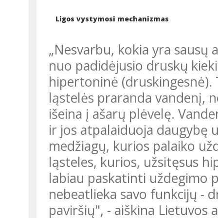
Ligos vystymosi mechanizmas
„Nesvarbu, kokia yra sausų a
nuo padidėjusio druskų kieki
hipertoninė (druskingesnė). T
ląstelės praranda vandenį, n
išeina į ašarų plėvelę. Vande
ir jos atpalaiduoja daugybę 
medžiagų, kurios palaiko užd
ląsteles, kurios, užsitęsus hip
labiau paskatinti uždegimo p
nebeatlieka savo funkcijų - dr
paviršių", - aiškina Lietuvos