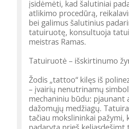
įsidėmėti, kad šalutiniai padar
atlikimo procedūrą, reikala
bei galimus šalutinius padar
tatuiruotę, konsultuoja tat
meistras Ramas.
Tatuiruotė – išskirtinumo ž
Žodis „tattoo“ kilęs iš polin
– įvairių nenutrinamų simboli
mechaniniu būdu: pjaunant a
dažomųjų medžiagų. Tatuirav
tačiau mokslininkai pažymi, 
padaryta prieš keliasdešimt 