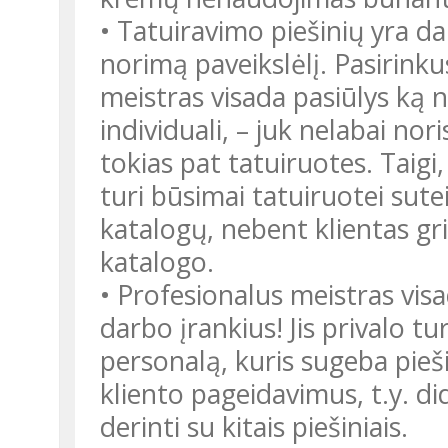
• Tatuiravimo piešinių yra dau
norimą paveikslėlį. Pasirinku
meistras visada pasiūlys ką 
individuali, – juk nelabai nor
tokias pat tatuiruotes. Taigi,
turi būsimai tatuiruotei sute
katalogų, nebent klientas grie
katalogo.
• Profesionalus meistras visa
darbo įrankius! Jis privalo tu
personalą, kuris sugeba pie
kliento pageidavimus, t.y. did
derinti su kitais piešiniais.