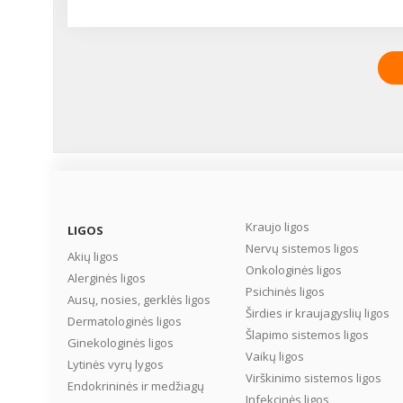
Kraujo ligos
LIGOS
Nervų sistemos ligos
Akių ligos
Onkologinės ligos
Alerginės ligos
Psichinės ligos
Ausų, nosies, gerklės ligos
Širdies ir kraujagyslių ligos
Dermatologinės ligos
Šlapimo sistemos ligos
Ginekologinės ligos
Vaikų ligos
Lytinės vyrų lygos
Virškinimo sistemos ligos
Endokrininės ir medžiagų
Infekcinės ligos