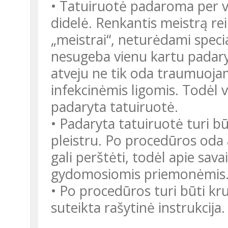
• Tatuiruotė padaroma per vi
didelė. Renkantis meistrą rei
„meistrai“, neturėdami speci
nesugeba vienu kartu padary
atveju ne tik oda traumuojama
infekcinėmis ligomis. Todėl v
padaryta tatuiruotė.
• Padaryta tatuiruotė turi bū
pleistru. Po procedūros oda 
gali perštėti, todėl apie sava
gydomosiomis priemonėmis
• Po procedūros turi būti kru
suteikta rašytinė instrukcija.