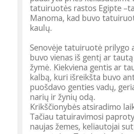
tatuiruotės rastos Egipte –
Manoma, kad buvo tatuiruota 
kaulų.
Senovėje tatuiruotė prilygo
buvo vienas iš gentį ar tautą
žymė. Kiekviena gentis ar tau
kalbą, kuri išreikšta buvo a
puošdavo genties vadų, geri
narių ir žynių odą.
Krikščionybės atsiradimo laik
Tačiau tatuiravimosi paproty
naujas žemes, keliautojai suti