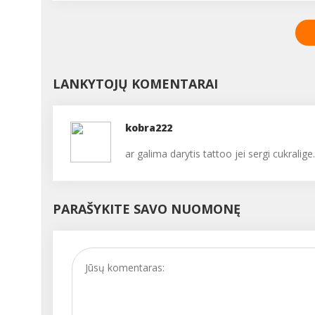
arbatos savo jūreiviams
bei naudinga, nes apsa
Pastarieji, išvarginti ilgo
ausų landas (nuo būgne
kelionės bei ligų, išgėrę
iki išorinės ausies) nuo
arbatos, pajuto, kad
dulkių, bakterijų ir kitų
sveikata labai pagerėjo.
nešvarumų. Taigi jos au
Botanikas J.Bankas tyrė 
turi būti, tik, žinoma, ne 
LANKYTOJŲ KOMENTARAI
augalo gydomąsias
daug....
savybes. O 1920 metais
Australijos chemikas dr.
Penfordas, atlikęs
kobra222
klinikinius tyrimus su
ar galima darytis tattoo jei sergi cukralige.
žmonėmis, įrodė unikali
arbatmedžio aliejaus
profilaktines bei
gydomąsias savybes. 1
PARAŠYKITE SAVO NUOMONĘ
m. Australijoje arbatmed
pradėtas vartoti klinikin
praktikoje kaip antisept
priemonė. 1937 m. buvo
aprašyta nemažai ligų,
kurios sėkmingai gydo
arbatmedžio aliejumi....