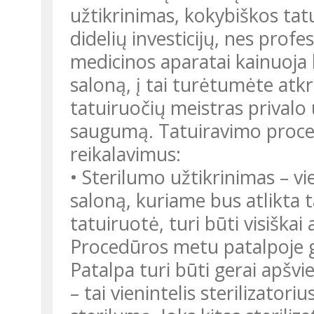
užtikrinimas, kokybiškos tatu
didelių investicijų, nes profe
medicinos aparatai kainuoja l
saloną, į tai turėtumėte atk
tatuiruočių meistras privalo 
saugumą. Tatuiravimo procedū
reikalavimus:
• Sterilumo užtikrinimas – vi
saloną, kuriame bus atlikta 
tatuiruotė, turi būti visiškai
Procedūros metu patalpoje gal
Patalpa turi būti gerai apšv
– tai vienintelis sterilizatori