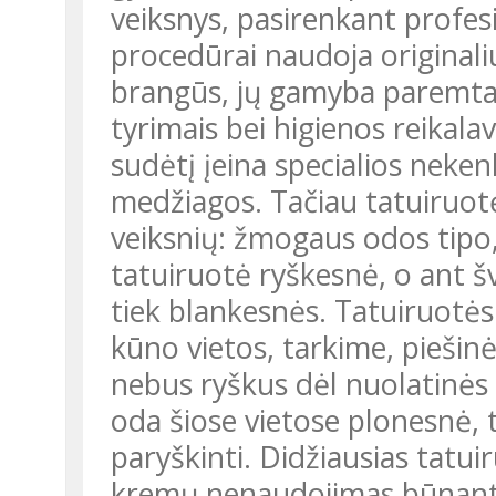
veiksnys, pasirenkant profes
procedūrai naudoja originaliu
brangūs, jų gamyba paremta m
tyrimais bei higienos reikalav
sudėtį įeina specialios nek
medžiagos. Tačiau tatuiruot
veiksnių: žmogaus odos tipo
tatuiruotė ryškesnė, o ant š
tiek blankesnės. Tatuiruotė
kūno vietos, tarkime, piešin
nebus ryškus dėl nuolatinės tr
oda šiose vietose plonesnė, 
paryškinti. Didžiausias tatu
kremų nenaudojimas būnant 