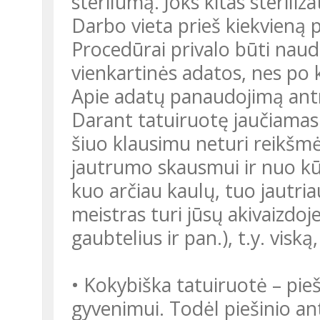
sterilumą. Joks kitas steriliz
Darbo vieta prieš kiekvieną 
Procedūrai privalo būti naudo
vienkartinės adatos, nes po
Apie adatų panaudojimą antrą
Darant tatuiruotę jaučiamas
šiuo klausimu neturi reikšm
jautrumo skausmui ir nuo kū
kuo arčiau kaulų, tuo jautri
meistras turi jūsų akivaizdoje
gaubtelius ir pan.), t.y. visk
• Kokybiška tatuiruotė – pie
gyvenimui. Todėl piešinio an