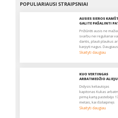
POPULIARIAUSI STRAIPSNIAI
AUSIES SIEROS KAMŠT
GALITE PAŠALINTI PA
Prižiūrėti ausis ne mažiau
svarbu nei reguliariai va
dantis, plauti plaukus ar
karpyti nagus. Daugiaus
ausų priežiūros sunku
Skaityti daugiau
sukelia joje
besikaupiančios tąsios,
geltonos išskyros - ausi
siera. Šių išskyrų kiekis 
KUO VERTINGAS
individualus: vieniems j
ARBATMEDŽIO ALIEJU
gaminasi tiek mažai, kad 
Didysis keliautojas
niekada nesikaupia, tuo
kapitonas Kukas arbat
tarpu kitų ausyse kamšč
pirmą kartą pastebėjo 1
susidaro kas du trys
metais, kai išsilaipinęs
mėnesiai. Nepamanykite
Botaniko paplūdimyje iš 
Skaityti daugiau
jog ausies siera tik teiki
kvapnių lapelių išvirė
rūpesčių - ji yra labai sv