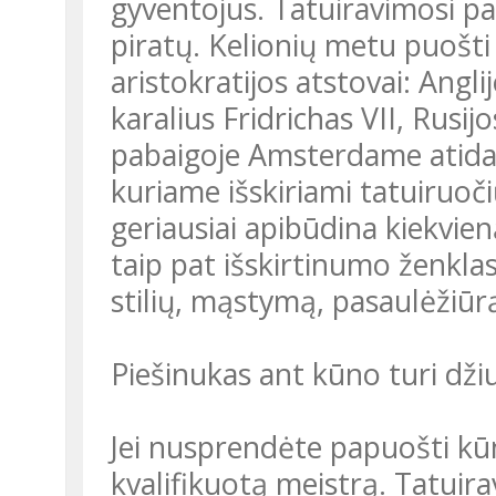
gyventojus. Tatuiravimosi pap
piratų. Kelionių metu puošti
aristokratijos atstovai: Angl
karalius Fridrichas VII, Rusij
pabaigoje Amsterdame atidar
kuriame išskiriami tatuiruočių
geriausiai apibūdina kiekvien
taip pat išskirtinumo ženkla
stilių, mąstymą, pasaulėžiūr
Piešinukas ant kūno turi džiu
Jei nusprendėte papuošti kūn
kvalifikuotą meistrą. Tatui