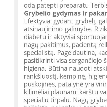
odą patepti preparatu Terbi
Grybelio gydymas ir pakar
Efektyviai gydant grybelį, gal
atsinaujinimo galimybė. Rizik
diabetu ir aktyviai sportuoja
nagų pakitimus, pacientą reik
specialistą. Pageidautina, k
pasitikrinti visa sergančiojo š
higiena. Būtina naudoti atski
rankšluostį, kempinę, higien
puskojinės, patalynė yra vir
kilimėliai plaunami karštu v
specialiu tirpalu. Nagų gryb