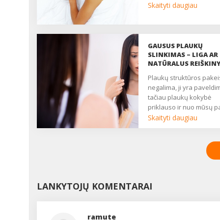
tada, kai vartaisi lovoje
Skaityti daugiau
negalėdamas užmigti. A
tai, kaip žinoti, ar kelios
bemiegės naktys – tik
laikina, ar tai jau nemiga,
GAUSUS PLAUKŲ
kaip pagerinti miego
SLINKIMAS – LIGA AR
kokybę, kalbėjomės su
NATŪRALUS REIŠKIN
Vilniaus Sapiegos ligoni
Plaukų struktūros pakeisti
miego sutrikimų
negalima, ji yra paveldi
laboratorijos konsultan
tačiau plaukų kokybė
gydytoju neurologu Ole
priklauso ir nuo mūsų p
ROUDA. ...
požiūrio į juos....
Skaityti daugiau
LANKYTOJŲ KOMENTARAI
ramute