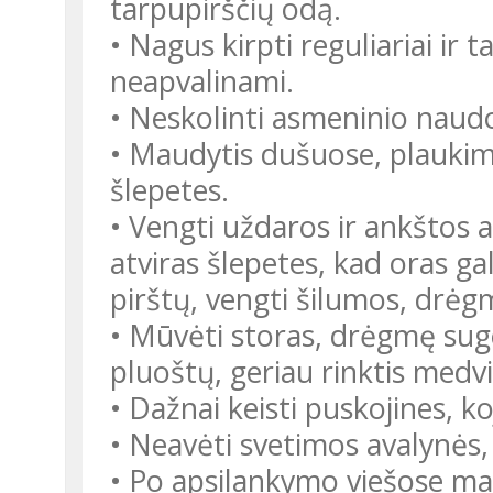
tarpupirščių odą.
• Nagus kirpti reguliariai ir t
neapvalinami.
• Neskolinti asmeninio naudo
• Maudytis dušuose, plaukim
šlepetes.
• Vengti uždaros ir ankštos a
atviras šlepetes, kad oras gal
pirštų, vengti šilumos, drėg
• Mūvėti storas, drėgmę suge
pluoštų, geriau rinktis medvi
• Dažnai keisti puskojines, k
• Neavėti svetimos avalynės,
• Po apsilankymo viešose ma