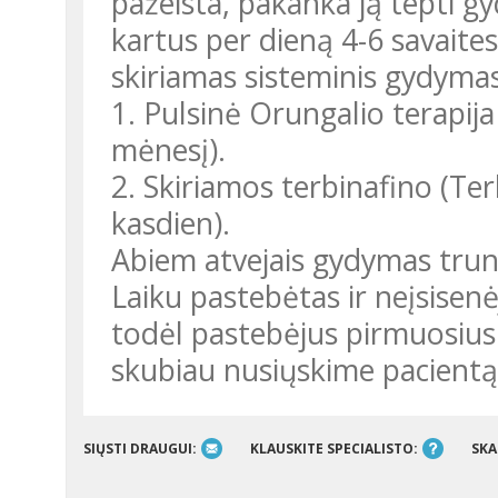
pažeista, pakanka ją tepti gy
kartus per dieną 4-6 savaites.
skiriamas sisteminis gydymas
1. Pulsinė Orungalio terapij
mėnesį).
2. Skiriamos terbinafino (Ter
kasdien).
Abiem atvejais gydymas trun
Laiku pastebėtas ir neįsisen
todėl pastebėjus pirmuosius
skubiau nusiųskime pacientą
SIŲSTI DRAUGUI:
KLAUSKITE SPECIALISTO:
SKA