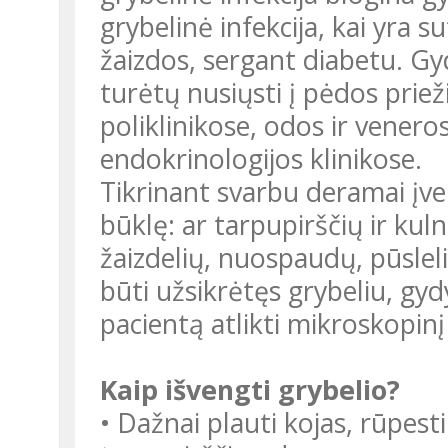
grybelinė infekcija, kai yra su
žaizdos, sergant diabetu. Gy
turėtų nusiųsti į pėdos prie
poliklinikose, odos ir veneros
endokrinologijos klinikose.
Tikrinant svarbu deramai įve
būklę: ar tarpupirščių ir kul
žaizdelių, nuospaudų, pūsleli
būti užsikrėtęs grybeliu, g
pacientą atlikti mikroskopinį
Kaip išvengti grybelio?
• Dažnai plauti kojas, rūpest