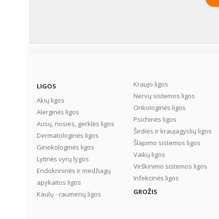
Kraujo ligos
LIGOS
Nervų sistemos ligos
Akių ligos
Onkologinės ligos
Alerginės ligos
Psichinės ligos
Ausų, nosies, gerklės ligos
Širdies ir kraujagyslių ligos
Dermatologinės ligos
Šlapimo sistemos ligos
Ginekologinės ligos
Vaikų ligos
Lytinės vyrų lygos
Virškinimo sistemos ligos
Endokrininės ir medžiagų
Infekcinės ligos
apykaitos ligos
GROŽIS
Kaulų - raumenų ligos