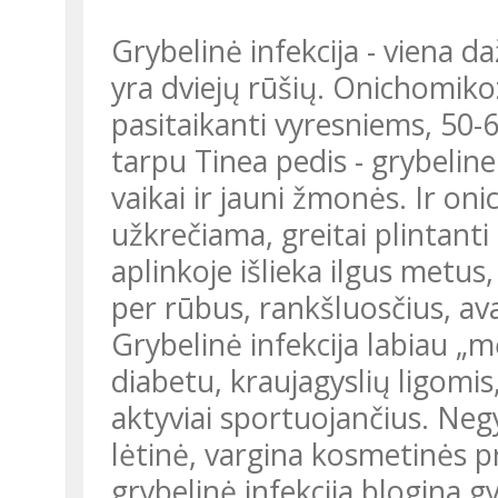
Grybelinė infekcija - viena dažniausiai pasitaikančių pėdos ligų. Ji
yra dviejų rūšių. Onichomikoz
pasitaikanti vyresniems, 50
tarpu Tinea pedis - grybelin
vaikai ir jauni žmonės. Ir on
užkrečiama, greitai plintanti
aplinkoje išlieka ilgus metus
per rūbus, rankšluosčius, av
Grybelinė infekcija labiau „
diabetu, kraujagyslių ligomis
aktyviai sportuojančius. Neg
lėtinė, vargina kosmetinės 
grybelinė infekcija blogina g