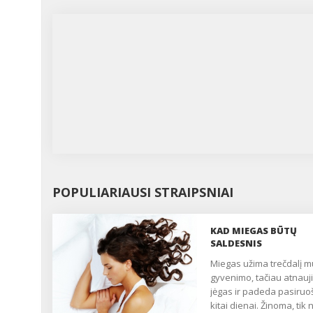
POPULIARIAUSI STRAIPSNIAI
KAD MIEGAS BŪTŲ
SALDESNIS
Miegas užima trečdalį mūsų
gyvenimo, tačiau atnauj
jėgas ir padeda pasiruoš
kitai dienai. Žinoma, tik 