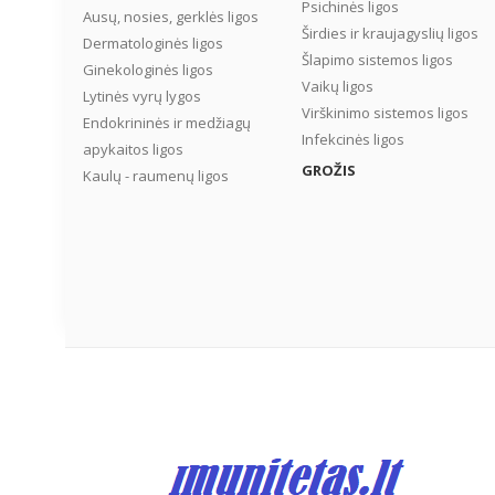
Psichinės ligos
Ausų, nosies, gerklės ligos
Širdies ir kraujagyslių ligos
Dermatologinės ligos
Šlapimo sistemos ligos
Ginekologinės ligos
Vaikų ligos
Lytinės vyrų lygos
Virškinimo sistemos ligos
Endokrininės ir medžiagų
Infekcinės ligos
apykaitos ligos
GROŽIS
Kaulų - raumenų ligos