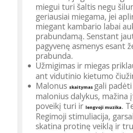
miegui turi šaltis negu šil
geriausiai miegama, jei apl
miegant kambario la­bai a
prabundamą. Senstant jaut
pagyvenę asmenys esant že
prabunda.
Užmigimas ir miegas prikla
ant vidutinio kietumo čiuži
Malonus
gali padėti
skaitymas
malo­nius dalykus, mažina 
poveikį turi ir
. T
leng­voji muzika
Regimoji stimuliacija, garsai
skatina protinę veiklą ir t