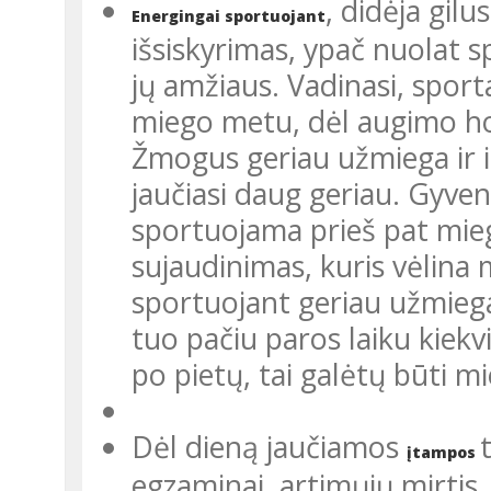
, didėja gil
Energingai sportuojant
išsiskyrimas, ypač nuolat 
jų amžiaus. Vadinasi, sporta
miego metu, dėl augimo ho
Žmogus geriau užmiega ir 
jaučiasi daug geriau. Gyven
sportuojama prieš pat mieg
sujaudinimas, kuris vėlina
sportuojant geriau užmieg
tuo pačiu paros laiku kiekv
po pie­tų, tai galėtų būti m
Dėl dieną jaučiamos
įtampos
egzaminai, artimųjų mirtis, 