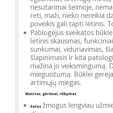
nesutarimai šeimo­je, nemalo
reti, maži, nieko nereikia da
poveikis gali tapti lėtinis.
Pablogėjus sveikatos būklei
lėtinis skausmas, funkcinia
sunkumai, viduria­vimas, šl
šlapinimasis ir kita patolog
mažina jo veiksmingumą. Dė
mieguistumą. Būklei gerėjant
artimųjų miegas.
Maistas, gėrimai, rūkymas
žmogus lengviau užmiega
Sotus