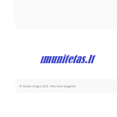
© Sveikas žmogus 2026. Visos teisės saugomos