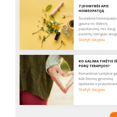
7 ĮDOMYBĖS APIE
HOMEOPATIJĄ
Šiuolaikinė homeopatija
įgauna vis didesnį
populiarumą, nes daug
pacientų stengiasi atsigr
į natūralesnius gydymo
Skaityti daugiau
būdus, turinčius mažiau
nepageidaujamų poveik
Pateikiame 7 įdomybes
apie homeopatiją, kuria
KO GALIMA TIKĖTIS I
verta žinoti kiekvienam,
PORŲ TERAPIJOS?
tačiau tikėti šiuo
romantiniai santykiai gali
alternatyviu gydymo
būti žmonių gyvenimą
metodu ar ne – jau tik J
išpildantis ir praturtinanti
pasirinkimas. ...
Skaityti daugiau