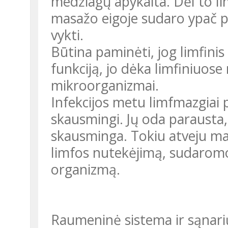
medžiagų apykaita. Dėl to li
masažo eigoje sudaro ypač p
vykti.
Būtina paminėti, jog limfini
funkciją, jo dėka limfiniuose
mikroorganizmai.
Infekcijos metu limfmazgiai 
skausmingi. Jų oda parausta, 
skausminga. Tokiu atveju ma
limfos nutekėjimą, sudaromos 
organizmą.
Raumeninė sistema ir sąnar