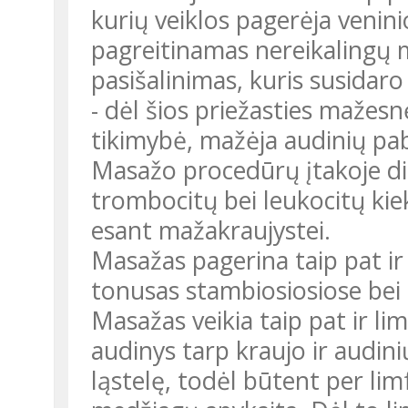
kurių veiklos pagerėja venini
pagreitinamas nereikalingų
pasišalinimas, kuris susida
- dėl šios priežasties mažesn
tikimybė, mažėja audinių pa
Masažo procedūrų įtakoje di
trombocitų bei leukocitų kiek
esant mažakraujystei.
Masažas pagerina taip pat ir
tonusas stambiosiosiose bei 
Masažas veikia taip pat ir li
audinys tarp kraujo ir audinių
ląstelę, todėl būtent per lim