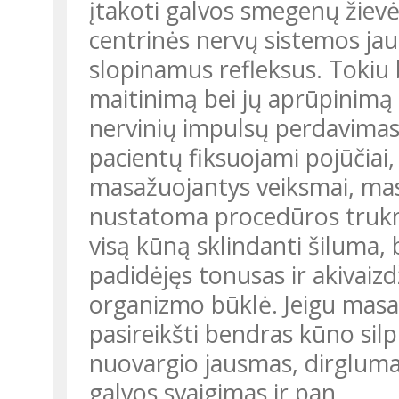
įtakoti galvos smegenų žievė
centrinės nervų sistemos jau
slopinamus refleksus. Tokiu 
maitinimą bei jų aprūpinimą
nervinių impulsų perdavimas
pacientų fiksuojami pojūčiai
masažuojantys veiksmai, masa
nustatoma procedūros trukm
visą kūną sklindanti šiluma,
padidėjęs tonusas ir akivaizd
organizmo būklė. Jeigu masaž
pasireikšti bendras kūno sil
nuovargio jausmas, dirgluma
galvos svaigimas ir pan.