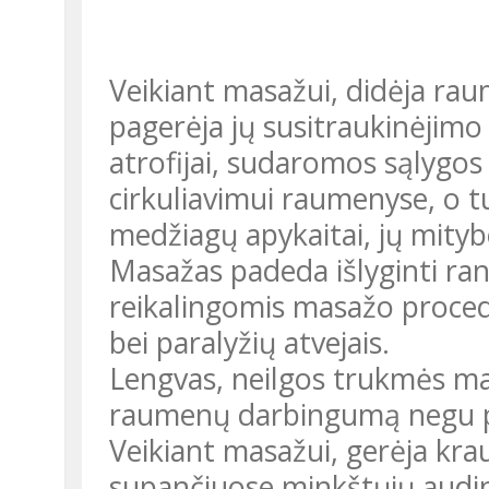
Veikiant masažui, didėja rau
pagerėja jų susitraukinėjimo
atrofijai, sudaromos sąlygos
cirkuliavimui raumenyse, o tu
medžiagų apykaitai, jų mityb
Masažas padeda išlyginti ra
reikalingomis masažo proced
bei paralyžių atvejais.
Lengvas, neilgos trukmės ma
raumenų darbingumą negu pas
Veikiant masažui, gerėja krau
supančiuose minkštųjų audin