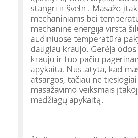
stangri ir švelni. Masažo įt
mechaniniams bei temperat
mechaninė energija virsta ši
audiniuose temperatūra paky
daugiau kraujo. Gerėja odos 
krauju ir tuo pačiu pagerin
apykaita. Nustatyta, kad mas
atsargos, tačiau ne tiesiogiai
masažavimo veiksmais įtakoj
medžiagų apykaitą.