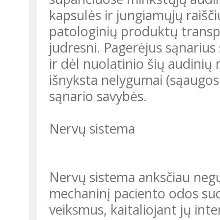
kapsulės ir jungiamųjų raiš
patologinių produktų transp
judresni. Pagerėjus sąnarius
ir dėl nuolatinio šių audin
išnyksta nelygumai (sąaugos i
sąnario savybės.
Nervų sistema
Nervų sistema anksčiau negu
mechaninį paciento odos sud
veiksmus, kaitaliojant jų in