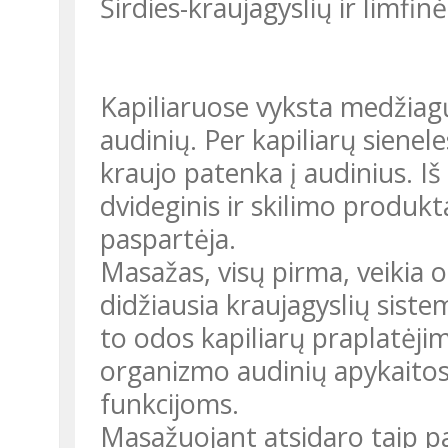
Širdies-kraujagyslių ir limfin
Kapiliaruose vyksta medžiagų
audinių. Per kapiliarų sienel
kraujo patenka į audinius. Iš
dvideginis ir skilimo produkt
paspartėja.
Masažas, visų pirma, veikia o
didžiausia kraujagyslių siste
to odos kapiliarų praplatėj
organizmo audinių apykaitos,
funkcijoms.
Masažuojant atsidaro taip pat 