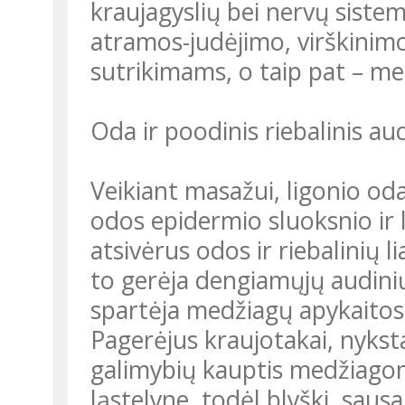
kraujagyslių bei nervų siste
atramos-judėjimo, virškinimo
sutrikimams, o taip pat – me
Oda ir poodinis riebalinis au
Veikiant masažui, ligonio od
odos epidermio sluoksnio ir 
atsivėrus odos ir riebalinių 
to gerėja dengiamųjų audinių 
spartėja medžiagų apykaitos 
Pagerėjus kraujotakai, nykst
galimybių kauptis medžiagom
ląstelyne, todėl blyški, saus