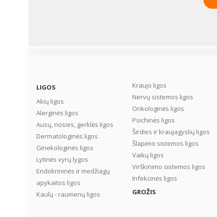
Kraujo ligos
LIGOS
Nervų sistemos ligos
Akių ligos
Onkologinės ligos
Alerginės ligos
Psichinės ligos
Ausų, nosies, gerklės ligos
Širdies ir kraujagyslių ligos
Dermatologinės ligos
Šlapimo sistemos ligos
Ginekologinės ligos
Vaikų ligos
Lytinės vyrų lygos
Virškinimo sistemos ligos
Endokrininės ir medžiagų
Infekcinės ligos
apykaitos ligos
GROŽIS
Kaulų - raumenų ligos