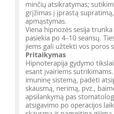
minčių atsikratymas; sutikim
grįžimas į įprastą supratimą
apmąstymas.
Viena hipnozės sesija trunka 
pasiekia po 4–10 seansų. Ties
jiems gali užtekti vos poros 
Pritaikymas
Hipnoterapija gydymo tikslais
esant įvairiems sutrikimams.
imuninę sistemą, padėti atsi
skausmą, nerimą, pvz., baim
apsilankymą pas stomatologą
atsigavimo po operacijos lai
skausmą ir pagreitina gijimą