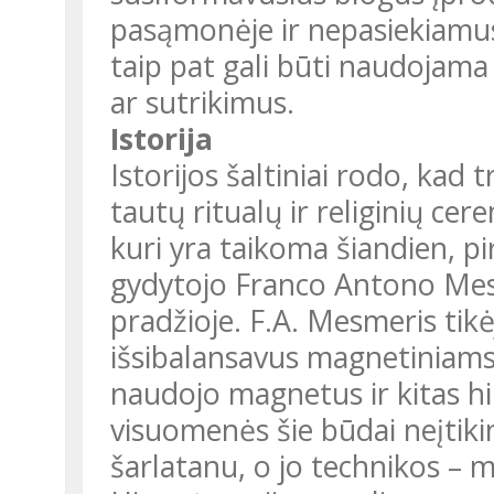
pasąmonėje ir nepasiekiamu
taip pat gali būti naudojama 
ar sutrikimus.
Istorija
Istorijos šaltiniai rodo, kad
tautų ritualų ir religinių cer
kuri yra taikoma šiandien, 
gydytojo Franco Antono Mes
pradžioje. F.A. Mesmeris tik
išsibalansavus magnetiniams 
naudojo magnetus ir kitas h
visuomenės šie būdai neįtiki
šarlatanu, o jo technikos – m