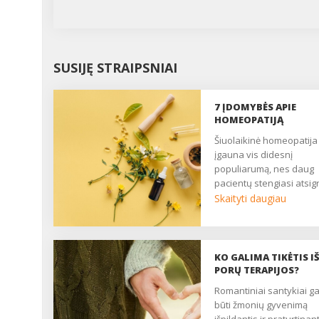
SUSIJĘ STRAIPSNIAI
7 ĮDOMYBĖS APIE
HOMEOPATIJĄ
Šiuolaikinė homeopatija
įgauna vis didesnį
populiarumą, nes daug
pacientų stengiasi atsigr
į natūralesnius gydymo
Skaityti daugiau
būdus, turinčius mažiau
nepageidaujamų poveik
Pateikiame 7 įdomybes
apie homeopatiją, kuria
KO GALIMA TIKĖTIS I
verta žinoti kiekvienam,
PORŲ TERAPIJOS?
tačiau tikėti šiuo
romantiniai santykiai gali
alternatyviu gydymo
būti žmonių gyvenimą
metodu ar ne – jau tik J