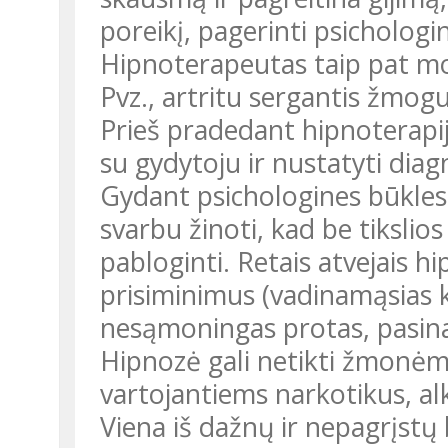
poreikį, pagerinti psichologin
Hipnoterapeutas taip pat mo
Pvz., artritu sergantis žmog
Prieš pradedant hipnoterapij
su gydytoju ir nustatyti diag
Gydant psichologines būkles,
svarbu žinoti, kad be tikslio
pabloginti. Retais atvejais hi
prisiminimus (vadinamąsias k
nesąmoningas protas, pasin
Hipnozė gali netikti žmonėms,
vartojantiems narkotikus, al
Viena iš dažnų ir nepagrįstų