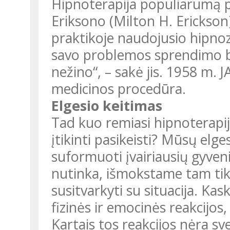
Hipnoterapija populiarumą pa
Eriksono (Milton H. Erickson
praktikoje naudojusio hipno
savo problemos sprendimo bū
nežino“, – sakė jis. 1958 m. 
medicinos procedūra.
Elgesio keitimas
Tad kuo remiasi hipnoterapi
įtikinti pasikeisti? Mūsų elge
suformuoti įvairiausių gyve
nutinka, išmokstame tam tikr
susitvarkyti su situacija. K
fizinės ir emocinės reakcijos,
Kartais tos reakcijos nėra sve