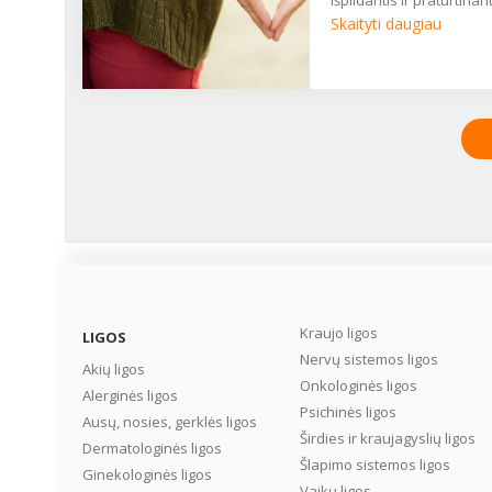
išpildantis ir praturtinanti
pasirinkimas. ...
Skaityti daugiau
Kraujo ligos
LIGOS
Nervų sistemos ligos
Akių ligos
Onkologinės ligos
Alerginės ligos
Psichinės ligos
Ausų, nosies, gerklės ligos
Širdies ir kraujagyslių ligos
Dermatologinės ligos
Šlapimo sistemos ligos
Ginekologinės ligos
Vaikų ligos