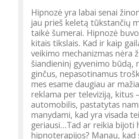
Hipnozė yra labai senai žino
jau prieš keletą tūkstančių m
taikė šumerai. Hipnozė buvo 
kitais tikslais. Kad ir kaip gai
veikimo mechanizmas nėra žin
šiandieninį gyvenimo būdą, 
ginčus, nepasotinamus troški
mes esame daugiau ar mažiau „užhipno
reklama per televiziją, kitus 
automobilis, pastatytas namas
manydami, kad yra visada teis
geriausi...Tad ar reikia bijot
hipnoterapijos? Manau, kad s