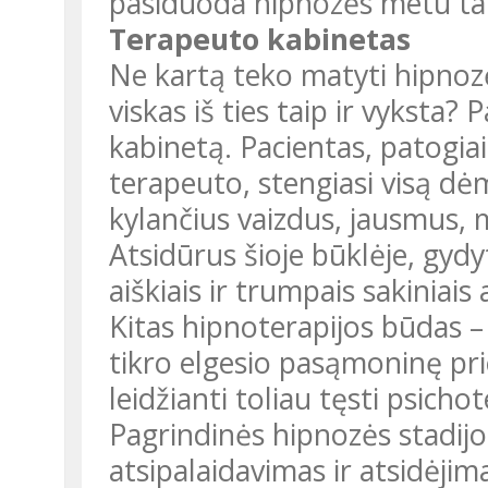
pasiduoda hipnozės metu tai
Terapeuto kabinetas
Ne kartą teko matyti hipnoz
viskas iš ties taip ir vyksta
kabinetą. Pacientas, patogiai 
terapeuto, stengiasi visą dėme
kylančius vaizdus, jausmus, mi
Atsidūrus šioje būklėje, gyd
aiškiais ir trumpais sakiniais 
Kitas hipnoterapijos būdas –
tikro elgesio pasąmoninę priež
leidžianti toliau tęsti psichot
Pagrindinės hipnozės stadijo
atsipalaidavimas ir atsidėji