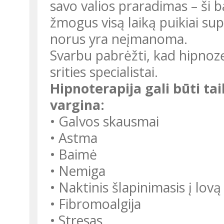
savo valios praradimas – ši 
žmogus visą laiką puikiai supr
norus yra neįmanoma.
Svarbu pabrėžti, kad hipnozę
srities specialistai.
Hipnoterapija gali būti t
vargina:
• Galvos skausmai
• Astma
• Baimė
• Nemiga
• Naktinis šlapinimasis į lovą
• Fibromoalgija
• Stresas