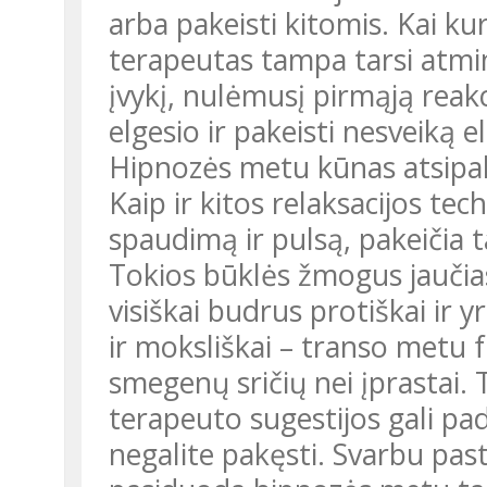
arba pakeisti kitomis. Kai k
terapeutas tampa tarsi atmin
įvykį, nulėmusį pirmąją reakc
elgesio ir pakeisti nesveiką el
Hipnozės metu kūnas atsipal
Kaip ir kitos relaksacijos te
spaudimą ir pulsą, pakeičia
Tokios būklės žmogus jaučiasi
visiškai budrus protiškai ir yr
ir moksliškai – transo metu 
smegenų sričių nei įprastai. T
terapeuto sugestijos gali padė
negalite pakęsti. Svarbu pas