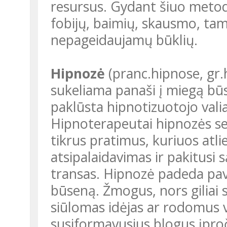
resursus. Gydant šiuo metod
fobijų, baimių, skausmo, tam t
nepageidaujamų būklių.
Hipnozė
(pranc.hipnose, gr.
sukeliama panaši į miegą bū
paklūsta hipnotizuotojo vali
Hipnoterapeutai hipnozės se
tikrus pratimus, kuriuos atli
atsipalaidavimas ir pakitusi
transas. Hipnozė padeda pave
būseną. Žmogus, nors giliai 
siūlomas idėjas ar rodomus v
susiformavusius blogus įpročiu