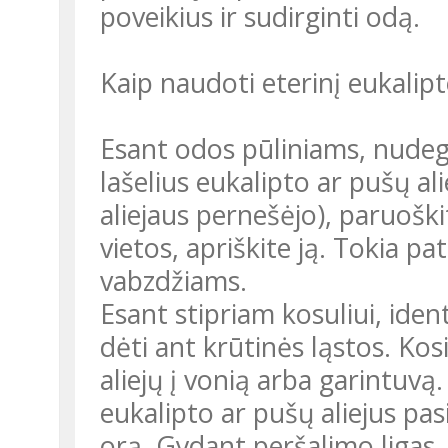
poveikius ir sudirginti odą.
Kaip naudoti eterinį eukalipt
Esant odos pūliniams, nudegi
lašelius eukalipto ar pušų ali
aliejaus pernešėjo), paruoški
vietos, apriškite ją. Tokia pa
vabzdžiams.
Esant stipriam kosuliui, ide
dėti ant krūtinės ląstos. Kosi
aliejų į vonią arba garintuvą. 
eukalipto ar pušų aliejus pa
orą. Gydant peršalimo ligas, 