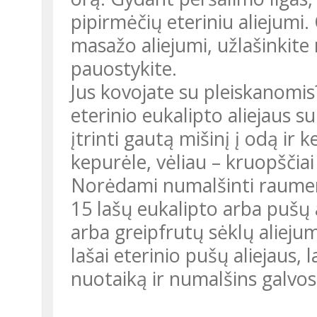
pipirmėčių eteriniu aliejumi. 
masažo aliejumi, užlašinkite 
pauostykite.
Jus kovojate su pleiskanomis
eterinio eukalipto aliejaus 
įtrinti gautą mišinį į odą ir
kepurėle, vėliau – kruopščiai 
Norėdami numalšinti raumen
15 lašų eukalipto arba pušų 
arba greipfrutų sėklų aliejumi
lašai eterinio pušų aliejaus, 
nuotaiką ir numalšins galvo