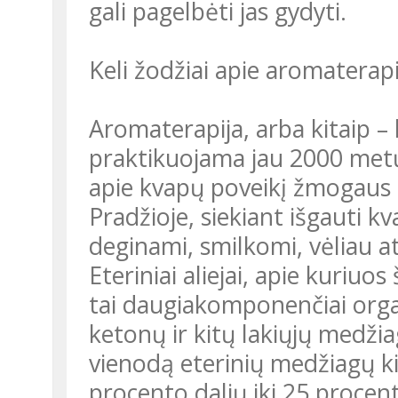
gali pagelbėti jas gydyti.
Keli žodžiai apie aromaterapi
Aromaterapija, arba kitaip –
praktikuojama jau 2000 metų 
apie kvapų poveikį žmogaus sve
Pradžioje, siekiant išgauti k
deginami, smilkomi, vėliau at
Eteriniai aliejai, apie kuriuos
tai daugiakomponenčiai organ
ketonų ir kitų lakiųjų medžia
vienodą eterinių medžiagų ki
procento dalių iki 25 procen