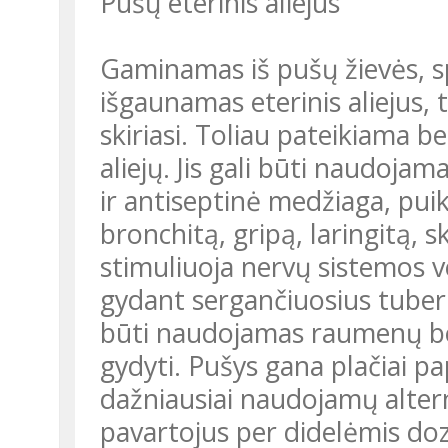
Pušų eterinis aliejus
Gaminamas iš pušų žievės, spy
išgaunamas eterinis aliejus,
skiriasi. Toliau pateikiama b
aliejų. Jis gali būti naudoja
ir antiseptinė medžiaga, puik
bronchitą, gripą, laringitą, 
stimuliuoja nervų sistemos v
gydant sergančiuosius tuberk
būti naudojamas raumenų be
gydyti. Pušys gana plačiai pap
dažniausiai naudojamų alter
pavartojus per didelėmis dozėm