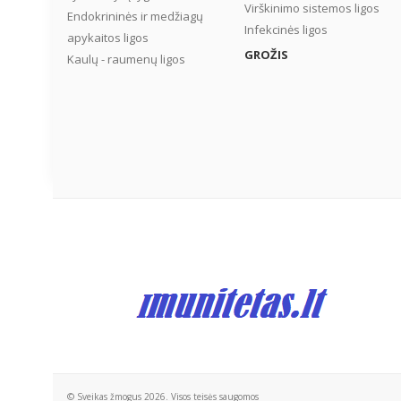
Virškinimo sistemos ligos
Endokrininės ir medžiagų
Infekcinės ligos
apykaitos ligos
GROŽIS
Kaulų - raumenų ligos
© Sveikas žmogus 2026. Visos teisės saugomos