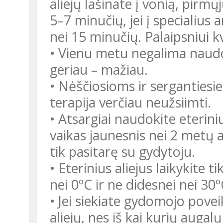
aliejų lašinate į vonią, pirm
5–7 minučių, jei į specialius 
nei 15 minučių. Palaipsniui k
• Vienu metu negalima naudo
geriau – mažiau.
• Nėščiosioms ir sergantiesi
terapija verčiau neužsiimti.
• Atsargiai naudokite eteriniu
vaikas jaunesnis nei 2 metų a
tik pasitarę su gydytoju.
• Eterinius aliejus laikykite 
nei 0ºC ir ne didesnei nei 30
• Jei siekiate gydomojo poveik
aliejų, nes iš kai kurių augal