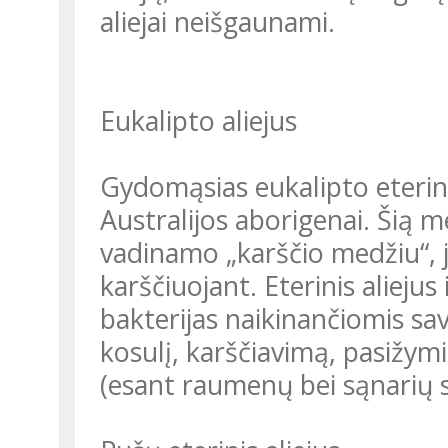
aliejai neišgaunami.
Eukalipto aliejus
Gydomąsias eukalipto eterini
Australijos aborigenai. Šią 
vadinamo „karščio medžiu“, j
karščiuojant. Eterinis aliejus
bakterijas naikinančiomis sav
kosulį, karščiavimą, pasižy
(esant raumenų bei sąnarių