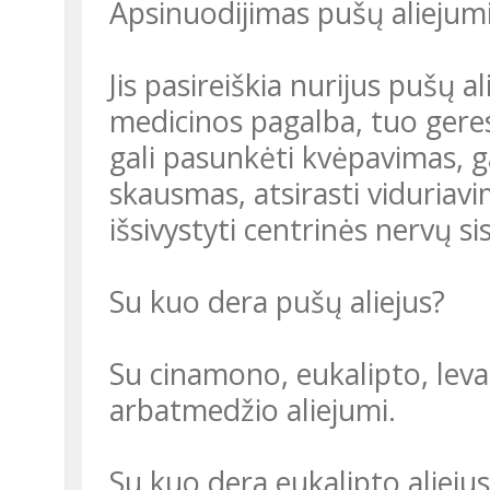
Apsinuodijimas pušų aliejum
Jis pasireiškia nurijus pušų a
medicinos pagalba, tuo geresn
gali pasunkėti kvėpavimas, gal
skausmas, atsirasti viduriavi
išsivystyti centrinės nervų 
Su kuo dera pušų aliejus?
Su cinamono, eukalipto, leva
arbatmedžio aliejumi.
Su kuo dera eukalipto aliejus