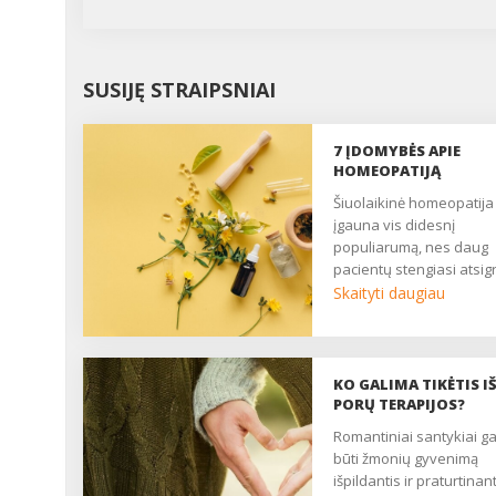
SUSIJĘ STRAIPSNIAI
7 ĮDOMYBĖS APIE
HOMEOPATIJĄ
Šiuolaikinė homeopatija
įgauna vis didesnį
populiarumą, nes daug
pacientų stengiasi atsigr
į natūralesnius gydymo
Skaityti daugiau
būdus, turinčius mažiau
nepageidaujamų poveik
Pateikiame 7 įdomybes
apie homeopatiją, kuria
KO GALIMA TIKĖTIS I
verta žinoti kiekvienam,
PORŲ TERAPIJOS?
tačiau tikėti šiuo
romantiniai santykiai gali
alternatyviu gydymo
būti žmonių gyvenimą
metodu ar ne – jau tik J
išpildantis ir praturtinanti
pasirinkimas. ...