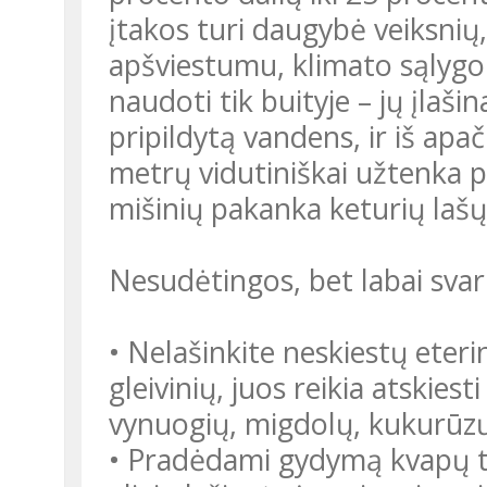
įtakos turi daugybė veiksnių
apšviestumu, klimato sąlygomi
naudoti tik buityje – jų įlaši
pripildytą vandens, ir iš ap
metrų vidutiniškai užtenka p
mišinių pakanka keturių lašų
Nesudėtingos, bet labai svar
• Nelašinkite neskiestų eterin
gleivinių, juos reikia atskiest
vynuogių, migdolų, kukurūzų, a
• Pradėdami gydymą kvapų ter