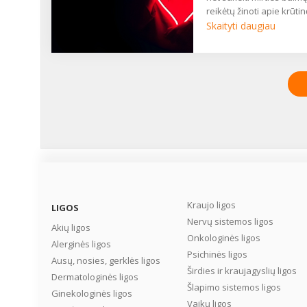
Kuo venoms naudinga
reikėtų žinoti apie krūti
fizinė veikla, bioflavono
anginą? Kokie požymiai j
Skaityti daugiau
ir heparino natrio druska
būdingi? Ar skausmas
plinta? Kaip diagnozuo
ir kaip gydoma ši į miok
infarktą galinti išsivystyti
liga? ...
Kraujo ligos
LIGOS
Nervų sistemos ligos
Akių ligos
Onkologinės ligos
Alerginės ligos
Psichinės ligos
Ausų, nosies, gerklės ligos
Širdies ir kraujagyslių ligos
Dermatologinės ligos
Šlapimo sistemos ligos
Ginekologinės ligos
Vaikų ligos