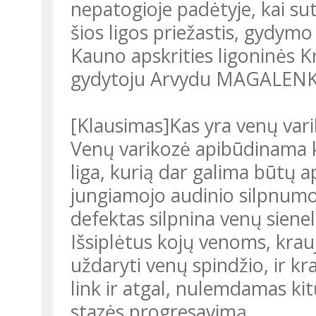
nepatogioje padėtyje, kai su
šios ligos priežastis, gydymo
Kauno apskrities ligoninės Kr
gydytoju Arvydu MAGALENK
[klausimas]Kas yra venų var
Venų varikozė apibūdinama k
liga, kurią dar galima būtų 
jungiamojo audinio silpnumo
defektas silpnina venų sienel
Išsiplėtus kojų venoms, krau
uždaryti venų spindžio, ir kr
link ir atgal, nulemdamas k
stazės progresavimą.