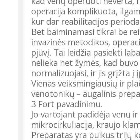
kad venų operuoti neverta, ne
operacija komplikuota, ilga
kur dar reabilitacijos perioda
Bet baiminamasi tikrai be re
invazinės metodikos, operac
pjūvį. Tai leidžia pasiekti l
nelieka net žymės, kad buvo 
normalizuojasi, ir jis grįžta 
Vienas veiksmingiausių ir pla
venotonikų – augalinis prep
3 Fort pavadinimu.
Jo vartojant padidėja venų ir
mikrocirkuliacija, kraujo kl
Preparatas yra puikus trijų