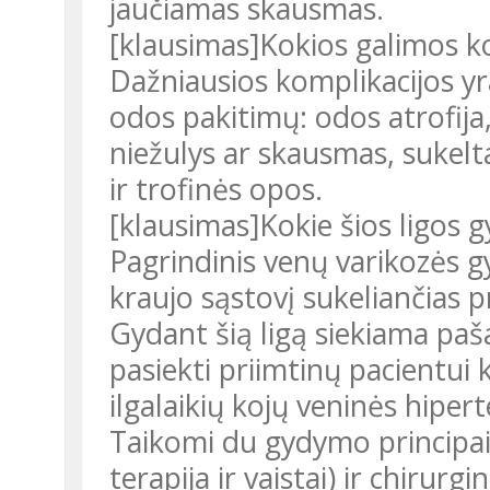
jaučiamas skausmas.
[klausimas]Kokios galimos k
Dažniausios komplikacijos yr
odos pakitimų: odos atrofija
niežulys ar skausmas, sukel
ir trofinės opos.
[klausimas]Kokie šios ligos 
Pagrindinis venų varikozės gy
kraujo sąstovį sukeliančias pr
Gydant šią ligą siekiama paš
pasiekti priimtinų pacientui
ilgalaikių kojų veninės hiper
Taikomi du gydymo principai
terapija ir vaistai) ir chirurgin