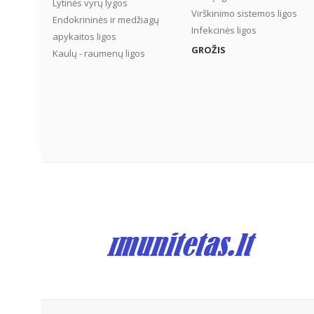
Lytinės vyrų lygos
Virškinimo sistemos ligos
Endokrininės ir medžiagų
Infekcinės ligos
apykaitos ligos
GROŽIS
Kaulų - raumenų ligos