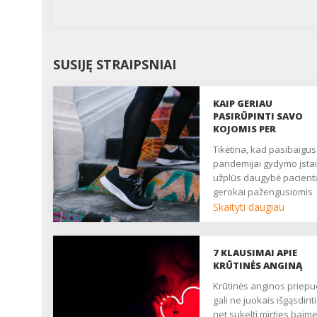
SUSIJĘ STRAIPSNIAI
KAIP GERIAU
PASIRŪPINTI SAVO
KOJOMIS PER
PANDEMIJĄ?
Tikėtina, kad pasibaigus
pandemijai gydymo įsta
užplūs daugybė pacient
gerokai pažengusiomis
venų ligomis. Juk lėtinio
Skaityti daugiau
venų kraujotakos
nepakankamumo atveja
niekur nedingo, ir, tikėti
7 KLAUSIMAI APIE
pandemijos metu jų
KRŪTINĖS ANGINĄ
atsirado tik daugiau. Ka
Krūtinės anginos priepuolis
geriau pasirūpinti savo
gali ne juokais išgąsdinti 
kojomis per pandemiją?
net sukelti mirties baimę