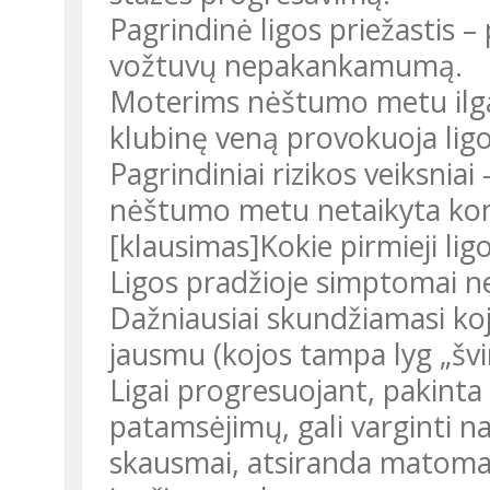
Pagrindinė ligos priežastis 
vožtuvų nepakankamumą.
Moterims nėštumo metu ilgal
klubinę veną provokuoja lig
Pagrindiniai rizikos veiksniai
nėštumo metu netaikyta kom
[klausimas]Kokie pirmieji li
Ligos pradžioje simptomai nes
Dažniausiai skundžiamasi k
jausmu (kojos tampa lyg „švi
Ligai progresuojant, pakinta
patamsėjimų, gali varginti n
skausmai, atsiranda matomas