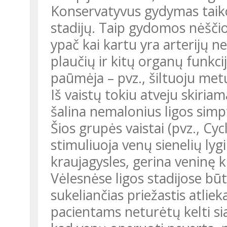
Konservatyvus gydymas taiko
stadijų. Taip gydomos nėšči
ypač kai kartu yra arterijų 
plaučių ir kitų organų funkci
paūmėja – pvz., šiltuoju metų
Iš vaistų tokiu atveju skiria
šalina nemalonius ligos sim
Šios grupės vaistai (pvz., Cy
stimuliuoja venų sienelių lyg
kraujagysles, gerina veninę 
Vėlesnėse ligos stadijose būt
sukeliančias priežastis atliek
pacientams neturėtų kelti si