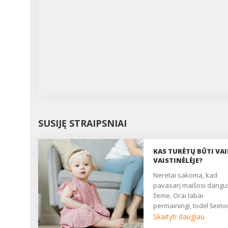
SUSIJĘ STRAIPSNIAI
KAS TURĖTŲ BŪTI VA
VAISTINĖLĖJE?
Neretai sakoma, kad
pavasarį maišosi dangu
žeme. Orai labai
permainingi, todėl šeimo
kuriose yra vaikų,
Skaityti daugiau
padaugėja peršalimo lig