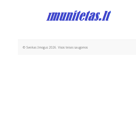
© Sveikas žmogus 2026. Visos teisės saugomos