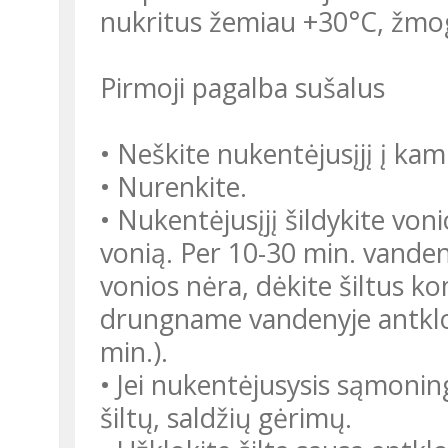
nukritus žemiau +30°C, žmogu
Pirmoji pagalba sušalus
• Neškite nukentėjusįjį į ka
• Nurenkite.
• Nukentėjusįjį šildykite von
vonią. Per 10-30 min. vanden
vonios nėra, dėkite šiltus k
drungname vandenyje antklod
min.).
• Jei nukentėjusysis sąmonin
šiltų, saldžių gėrimų.