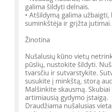
galima šildyti delnais.
• Atšildymą galima užbaigti,
suminkštėja ir grįžta jutimai.
Žinotina
Nušalusių kūno vietų netrinki
pūslių, nustokite šildyti. Nuš
tvarsčiu ir sutvarstykite. Su
susukite į minkštą, storą aud
Malšinkite skausmą. Skubiai 
artimiausią gydymo įstaigą.
Draudžiama nušalusias vietas 