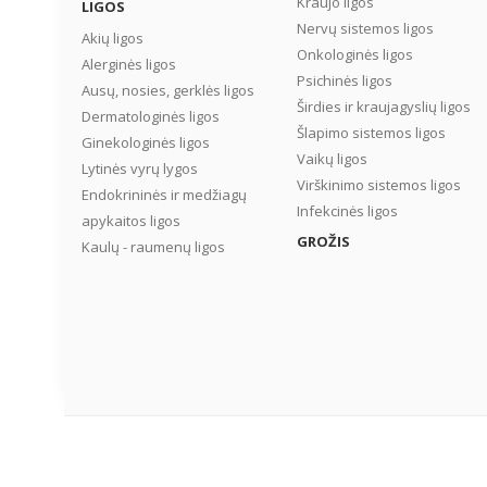
Kraujo ligos
LIGOS
Nervų sistemos ligos
Akių ligos
Onkologinės ligos
Alerginės ligos
Psichinės ligos
Ausų, nosies, gerklės ligos
Širdies ir kraujagyslių ligos
Dermatologinės ligos
Šlapimo sistemos ligos
Ginekologinės ligos
Vaikų ligos
Lytinės vyrų lygos
Virškinimo sistemos ligos
Endokrininės ir medžiagų
Infekcinės ligos
apykaitos ligos
GROŽIS
Kaulų - raumenų ligos