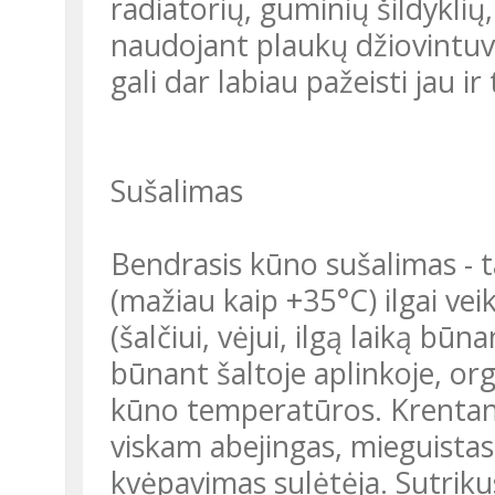
radiatorių, guminių šildyklių,
naudojant plaukų džiovintuvą
gali dar labiau pažeisti jau i
Sušalimas
Bendrasis kūno sušalimas -
(mažiau kaip +35°C) ilgai ve
(šalčiui, vėjui, ilgą laiką bū
būnant šaltoje aplinkoje, or
kūno temperatūros. Krenta
viskam abejingas, mieguistas, 
kvėpavimas sulėtėja. Sutrik