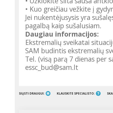
• Užklokite šilta sausa antkl
• Kuo greičiau vežkite į gydy
Jei nukentėjusysis yra sušalęs
pagalbą kaip sušalusiam.
Daugiau informacijos:
Ekstremalių sveikatai situaci
SAM budintis ekstremalių sve
Tel. (visą parą 7 dienas per s
essc_bud@sam.lt
SIŲSTI DRAUGUI:
KLAUSKITE SPECIALISTO:
SKA