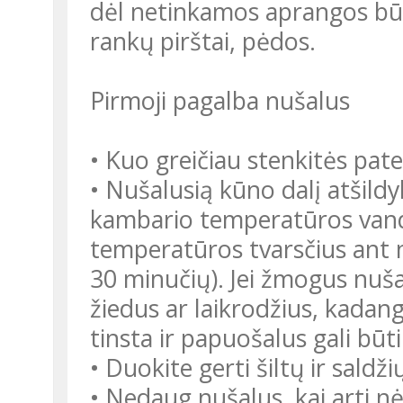
dėl netinkamos aprangos būna
rankų pirštai, pėdos.
Pirmoji pagalba nušalus
• Kuo greičiau stenkitės patek
• Nušalusią kūno dalį atšild
kambario temperatūros vand
temperatūros tvarsčius ant 
30 minučių). Jei žmogus nuš
žiedus ar laikrodžius, kadang
tinsta ir papuošalus gali bū
• Duokite gerti šiltų ir saldž
• Nedaug nušalus, kai arti nėr