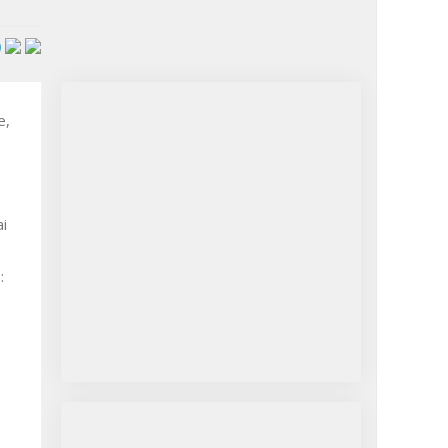
e,
ai
: