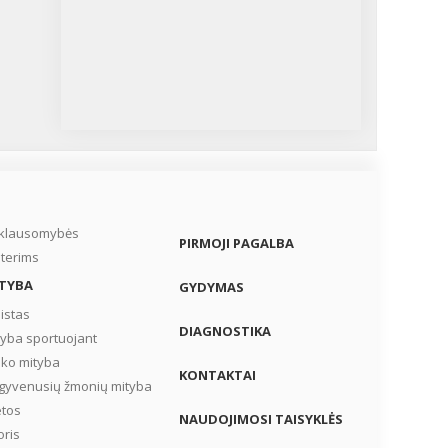
iklausomybės
PIRMOJI PAGALBA
terims
TYBA
GYDYMAS
istas
DIAGNOSTIKA
tyba sportuojant
iko mityba
KONTAKTAI
gyvenusių žmonių mityba
etos
NAUDOJIMOSI TAISYKLĖS
oris