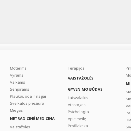
Moterims
Terapijos
Pr
Vyrams
Mo
VAISTAŽOLĖS
Vaikams
MI
Senjorams
GYVENIMO BŪDAS
Ma
Plaukai, oda ir nagai
Laisvalaikis
Mi
Sveikatos priežiūra
Atostogos
Va
Miegas
Psichologija
Pa
NETRADICINĖ MEDICINA
Apie meilę
Di
Profilaktika
Vaistažolės
Sv