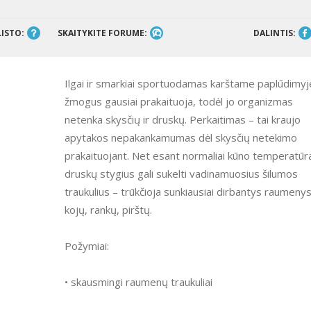
LISTO:
SKAITYKITE FORUME:
DALINTIS:
Ilgai ir smarkiai sportuodamas karštame paplūdimyj
žmogus gausiai prakaituoja, todėl jo organizmas
netenka skysčių ir druskų. Perkaitimas – tai kraujo
apytakos nepakankamumas dėl skysčių netekimo
prakaituojant. Net esant normaliai kūno temperatūr
druskų stygius gali sukelti vadinamuosius šilumos
traukulius – trūkčioja sunkiausiai dirbantys raumenys
kojų, rankų, pirštų.
Požymiai:
• skausmingi raumenų traukuliai