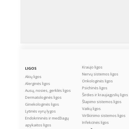
Kraujo ligos
LIGOS
Nervų sistemos ligos
Akių ligos
Onkologinės ligos
Alerginės ligos
Psichinės ligos
Ausų, nosies, gerklės ligos
Širdies ir kraujagyslių ligos
Dermatologinės ligos
Šlapimo sistemos ligos
Ginekologinės ligos
Vaikų ligos
Lytinės vyrų lygos
Virškinimo sistemos ligos
Endokrininės ir medžiagų
Infekcinės ligos
apykaitos ligos