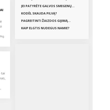
JEI PATYRĖTE GALVOS SMEGENŲ...
AI
KODĖL SKAUDA PILVĄ?
PAGREITINTI ŽAIZDOS GIJIMĄ...
si
KAIP ELGTIS NUDEGUS NAMIE?
omų.
s –
š
inių
mas,
dėti
,
iau
 ir
ana
ausi
nės
jie
s.