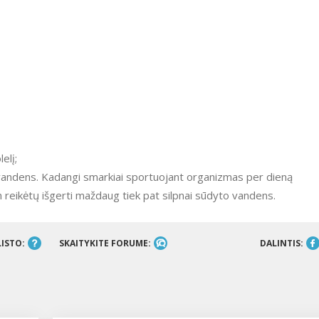
elį;
 vandens. Kadangi smarkiai sportuojant organizmas per dieną
m reikėtų išgerti maždaug tiek pat silpnai sūdyto vandens.
LISTO:
SKAITYKITE FORUME:
DALINTIS: