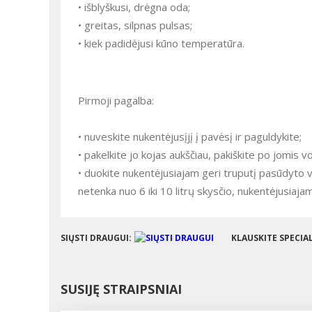
• išblyškusi, drėgna oda;
• greitas, silpnas pulsas;
• kiek padidėjusi kūno temperatūra.
Pirmoji pagalba:
• nuveskite nukentėjusįjį į pavėsį ir paguldykite;
• pakelkite jo kojas aukščiau, pakiškite po jomis vol
• duokite nukentėjusiajam geri truputį pasūdyto
netenka nuo 6 iki 10 litrų skysčio, nukentėjusiaja
SIŲSTI DRAUGUI:
KLAUSKITE SPECIA
SUSIJĘ STRAIPSNIAI