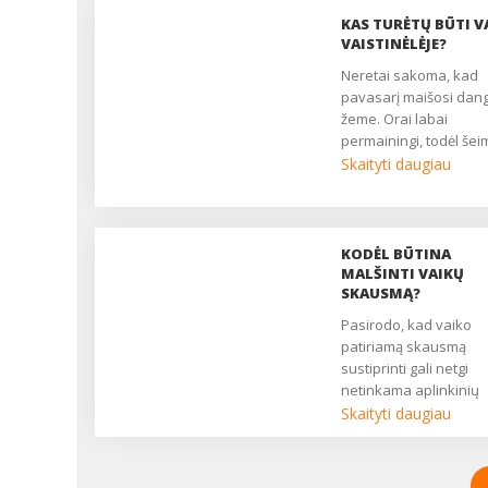
KAS TURĖTŲ BŪTI V
VAISTINĖLĖJE?
Neretai sakoma, kad
pavasarį maišosi dan
žeme. Orai labai
permainingi, todėl šei
kuriose yra vaikų,
Skaityti daugiau
padaugėja peršalimo l
atvejų. Tačiau mažus 
užpuola ne tik peršali
todėl namų vaistinėlėj
KODĖL BŪTINA
naudinga turėti ir kitų
MALŠINTI VAIKŲ
priemonių. Taigi pats
SKAUSMĄ?
atidžiau peržiūrėti na
Pasirodo, kad vaiko
vaistinėlę, skirtą vaik
patiriamą skausmą
kas joje turėtų būti, k
sustiprinti gali netgi
netikėtai sunegalavus
netinkama aplinkinių
vaikui naktį nereikėtų
reakcija ar „nedraugiš
Skaityti daugiau
važiuoti į vaistinę? ...
aplinka, todėl su vaikų
skausmu reikia elgtis i
atsargiai ir skirti