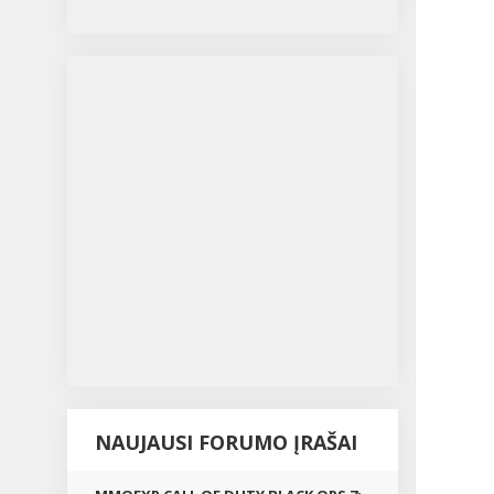
ma
nė
yrą,
m
nė
k
NAUJAUSI FORUMO ĮRAŠAI